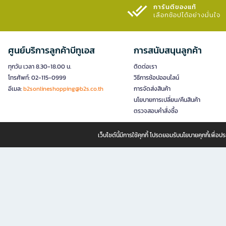
การันตีของแท้
เลือกช้อปได้อย่างมั่นใจ​
ศูนย์บริการลูกค้าบีทูเอส
การสนับสนุนลูกค้า
ทุกวัน เวลา 8.30-18.00 น.
ติดต่อเรา
โทรศัพท์: 02-115-0999
วิธีการช้อปออนไลน์
อีเมล:
b2sonlineshopping@b2s.co.th
การจัดส่งสินค้า
นโยบายการเปลี่ยน/คืนสินค้า
ตรวจสอบคำสั่งซื้อ
เว็บไซต์นี้มีการใช้คุกกี้ โปรดยอมรับนโยบายคุกกี้เพื่