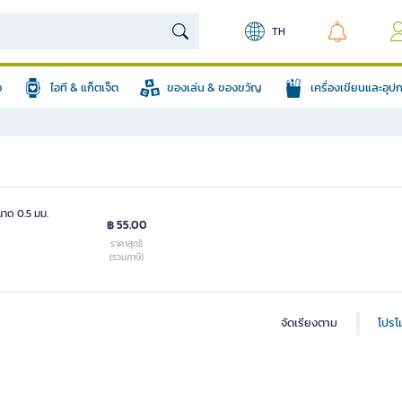
TH
อ
ไอที & แก็ตเจ็ต
ของเล่น & ของขวัญ
เครื่องเขียนและอุ
นาด 0.5 มม.
฿ 55.00
ราคาสุทธิ
(รวมภาษี)
จัดเรียงตาม
โปรโม