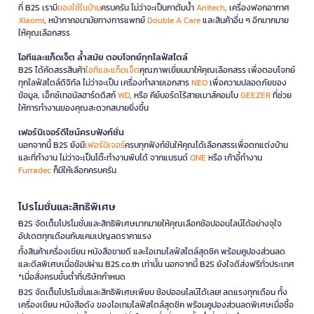
ที่ B2S เรามี
ของใช้ในบ้าน
ครบครัน ไม่ว่าจะเป็นกาต้มน้ำ
Anitech
, เครื่องฟอกอากาศ
Xiaomi
, หน้ากากอนามัยทางการแพทย์
Double A Care
และสินค้าอื่น ๆ อีกมากมาย
ให้คุณเลือกสรร
ไอทีและแก็ดเจ็ต ล้ำสมัย ตอบโจทย์ทุกไลฟ์สไตล์
B2S ได้คัดสรรสินค้า
ไอทีและแก็ดเจ็ต
คุณภาพเยี่ยมมาให้คุณเลือกสรร เพื่อตอบโจทย์
ทุกไลฟ์สไตล์ดิจิทัล ไม่ว่าจะเป็น เครื่องทำลายเอกสาร
NEO
เพื่อความปลอดภัยของ
ข้อมูล, เอ็กซ์เทอนัลฮาร์ดดิสก์
WD
, หรือ คีย์บอร์ดไร้สายเมาส์คอมโบ
GEEZER
ที่ช่วย
ให้การทำงานของคุณสะดวกสบายยิ่งขึ้น
เฟอร์นิเจอร์ดีไซน์ครบฟังก์ชั่น
นอกจากนี้ B2S ยังมี
เฟอร์นิเจอร์
ครบทุกฟังก์ชันให้คุณได้เลือกสรรเพื่อตกแต่งบ้าน
และที่ทำงาน ไม่ว่าจะเป็นโต๊ะทำงานพับได้ จากแบรนด์
ONE
หรือ เก้าอี้ทำงาน
Furradec
ก็มีให้เลือกครบครัน
โปรโมชั่นและสิทธิพิเศษ
B2S จัดเต็มโปรโมชั่นและสิทธิพิเศษมากมายให้คุณเลือกช้อปออนไลน์ได้อย่างจุใจ
อัปเดตทุกเดือนกับแคมเปญลดราคาแรง
ทั้งสินค้าเครื่องเขียน หนังสือขายดี และไอเทมไลฟ์สไตล์สุดชิค พร้อมคูปองส่วนลด
และดีลพิเศษเมื่อช้อปผ่าน B2S.co.th เท่านั้น นอกจากนี้ B2S ยังใจดีส่งฟรีทั่วประเทศ
*เมื่อสั่งครบขั้นต่ำที่บริษัทกำหนด
B2S จัดเต็มโปรโมชั่นและสิทธิพิเศษเพียบ ช้อปออนไลน์ได้เลย! ลดแรงทุกเดือน ทั้ง
เครื่องเขียน หนังสือดัง ของไอเทมไลฟ์สไตล์สุดชิค พร้อมคูปองส่วนลดพิเศษเมื่อซื้อ