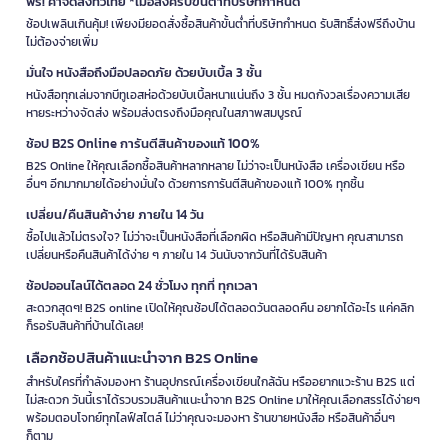
ฟรี! ค่าจัดส่งทั่วไทย *เมื่อสั่งครบขั้นต่ำที่บริษัทกำหนด
ช้อปเพลินเกินคุ้ม! เพียงมียอดสั่งซื้อสินค้าขั้นต่ำที่บริษัทกำหนด รับสิทธิ์ส่งฟรีถึงบ้าน
ไม่ต้องจ่ายเพิ่ม
มั่นใจ หนังสือถึงมือปลอดภัย ด้วยบับเบิ้ล 3 ชั้น
หนังสือทุกเล่มจากบีทูเอสห่อด้วยบับเบิ้ลหนาแน่นถึง 3 ชั้น หมดกังวลเรื่องความเสีย
หายระหว่างจัดส่ง พร้อมส่งตรงถึงมือคุณในสภาพสมบูรณ์
ช้อป B2S Online การันตีสินค้าของแท้ 100%
B2S Online ให้คุณเลือกซื้อสินค้าหลากหลาย ไม่ว่าจะเป็นหนังสือ เครื่องเขียน หรือ
อื่นๆ อีกมากมายได้อย่างมั่นใจ ด้วยการการันตีสินค้าของแท้ 100% ทุกชิ้น
เปลี่ยน/คืนสินค้าง่าย ภายใน 14 วัน
ซื้อไปแล้วไม่ตรงใจ? ไม่ว่าจะเป็นหนังสือที่เลือกผิด หรือสินค้ามีปัญหา คุณสามารถ
เปลี่ยนหรือคืนสินค้าได้ง่าย ๆ ภายใน 14 วันนับจากวันที่ได้รับสินค้า
ช้อปออนไลน์ได้ตลอด 24 ชั่วโมง ทุกที่ ทุกเวลา
สะดวกสุดๆ! B2S online เปิดให้คุณช้อปได้ตลอดวันตลอดคืน อยากได้อะไร แค่คลิก
ก็รอรับสินค้าที่บ้านได้เลย!
เลือกช้อปสินค้าแนะนำจาก B2S Online
สำหรับใครที่กำลังมองหา ร้านอุปกรณ์เครื่องเขียนใกล้ฉัน หรืออยากแวะร้าน B2S แต่
ไม่สะดวก วันนี้เราได้รวบรวมสินค้าแนะนำจาก B2S Online มาให้คุณเลือกสรรได้ง่ายๆ
พร้อมตอบโจทย์ทุกไลฟ์สไตล์ ไม่ว่าคุณจะมองหา ร้านขายหนังสือ หรือสินค้าอื่นๆ
ก็ตาม