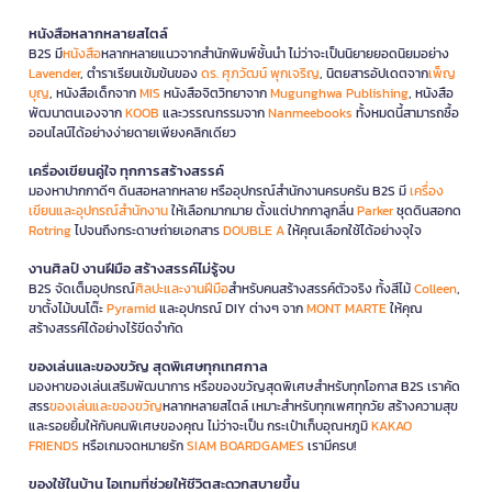
หนังสือหลากหลายสไตล์
B2S มี
หนังสือ
หลากหลายแนวจากสำนักพิมพ์ชั้นนำ ไม่ว่าจะเป็นนิยายยอดนิยมอย่าง
Lavender
, ตำราเรียนเข้มข้นของ
ดร. ศุภวัฒน์ พุกเจริญ
, นิตยสารอัปเดตจาก
เพ็ญ
บุญ
, หนังสือเด็กจาก
MIS
หนังสือจิตวิทยาจาก
Mugunghwa Publishing
, หนังสือ
พัฒนาตนเองจาก
KOOB
และวรรณกรรมจาก
Nanmeebooks
ทั้งหมดนี้สามารถซื้อ
ออนไลน์ได้อย่างง่ายดายเพียงคลิกเดียว
เครื่องเขียนคู่ใจ ทุกการสร้างสรรค์
มองหาปากกาดีๆ ดินสอหลากหลาย หรืออุปกรณ์สำนักงานครบครัน B2S มี
เครื่อง
เขียนและอุปกรณ์สำนักงาน
ให้เลือกมากมาย ตั้งแต่ปากกาลูกลื่น
Parker
ชุดดินสอกด
Rotring
ไปจนถึงกระดาษถ่ายเอกสาร
DOUBLE A
ให้คุณเลือกใช้ได้อย่างจุใจ
งานศิลป์ งานฝีมือ สร้างสรรค์ไม่รู้จบ
B2S จัดเต็มอุปกรณ์
ศิลปะและงานฝีมือ
สำหรับคนสร้างสรรค์ตัวจริง ทั้งสีไม้
Colleen
,
ขาตั้งไม้บนโต๊ะ
Pyramid
และอุปกรณ์ DIY ต่างๆ จาก
MONT MARTE
ให้คุณ
สร้างสรรค์ได้อย่างไร้ขีดจำกัด
ของเล่นและของขวัญ สุดพิเศษทุกเทศกาล
มองหาของเล่นเสริมพัฒนาการ หรือของขวัญสุดพิเศษสำหรับทุกโอกาส B2S เราคัด
สรร
ของเล่นและของขวัญ
หลากหลายสไตล์ เหมาะสำหรับทุกเพศทุกวัย สร้างความสุข
และรอยยิ้มให้กับคนพิเศษของคุณ ไม่ว่าจะเป็น กระเป๋าเก็บอุณหภูมิ
KAKAO
FRIENDS
หรือเกมจดหมายรัก
SIAM BOARDGAMES
เรามีครบ!
ของใช้ในบ้าน ไอเทมที่ช่วยให้ชีวิตสะดวกสบายขึ้น