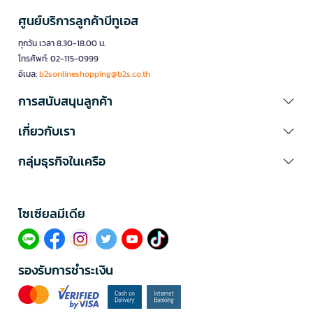
ศูนย์บริการลูกค้าบีทูเอส
ทุกวัน เวลา 8.30-18.00 น.
โทรศัพท์: 02-115-0999
อีเมล:
b2sonlineshopping@b2s.co.th
การสนับสนุนลูกค้า
เกี่ยวกับเรา
กลุ่มธุรกิจในเครือ
โซเซียลมีเดีย​
รองรับการชำระเงิน