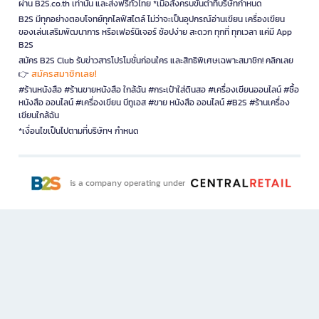
ผ่าน B2S.co.th เท่านั้น และส่งฟรีทั่วไทย *เมื่อสั่งครบขั้นต่ำที่บริษัทกำหนด
B2S มีทุกอย่างตอบโจทย์ทุกไลฟ์สไตล์ ไม่ว่าจะเป็นอุปกรณ์อ่านเขียน เครื่องเขียน
ของเล่นเสริมพัฒนาการ หรือเฟอร์นิเจอร์ ช้อปง่าย สะดวก ทุกที่ ทุกเวลา แค่มี App
B2S
สมัคร B2S Club รับข่าวสารโปรโมชั่นก่อนใคร และสิทธิพิเศษเฉพาะสมาชิก! คลิกเลย
สมัครสมาชิกเลย!
👉
#ร้านหนังสือ #ร้านขายหนังสือ ใกล้ฉัน #กระเป๋าใส่ดินสอ #เครื่องเขียนออนไลน์ #ซื้อ
หนังสือ ออนไลน์ #เครื่องเขียน บีทูเอส #ขาย หนังสือ ออนไลน์ #B2S #ร้านเครื่อง
เขียนใกล้ฉัน
*เงื่อนไขเป็นไปตามที่บริษัทฯ กำหนด
is a company operating under