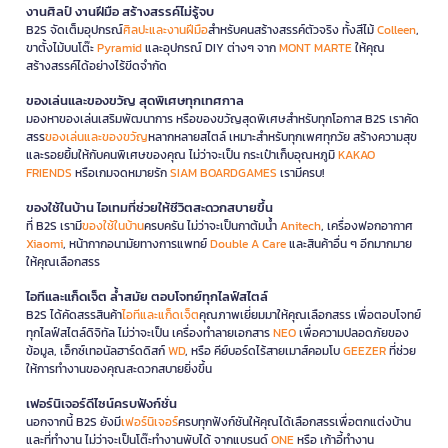
งานศิลป์ งานฝีมือ สร้างสรรค์ไม่รู้จบ
B2S จัดเต็มอุปกรณ์
ศิลปะและงานฝีมือ
สำหรับคนสร้างสรรค์ตัวจริง ทั้งสีไม้
Colleen
,
ขาตั้งไม้บนโต๊ะ
Pyramid
และอุปกรณ์ DIY ต่างๆ จาก
MONT MARTE
ให้คุณ
สร้างสรรค์ได้อย่างไร้ขีดจำกัด
ของเล่นและของขวัญ สุดพิเศษทุกเทศกาล
มองหาของเล่นเสริมพัฒนาการ หรือของขวัญสุดพิเศษสำหรับทุกโอกาส B2S เราคัด
สรร
ของเล่นและของขวัญ
หลากหลายสไตล์ เหมาะสำหรับทุกเพศทุกวัย สร้างความสุข
และรอยยิ้มให้กับคนพิเศษของคุณ ไม่ว่าจะเป็น กระเป๋าเก็บอุณหภูมิ
KAKAO
FRIENDS
หรือเกมจดหมายรัก
SIAM BOARDGAMES
เรามีครบ!
ของใช้ในบ้าน ไอเทมที่ช่วยให้ชีวิตสะดวกสบายขึ้น
ที่ B2S เรามี
ของใช้ในบ้าน
ครบครัน ไม่ว่าจะเป็นกาต้มน้ำ
Anitech
, เครื่องฟอกอากาศ
Xiaomi
, หน้ากากอนามัยทางการแพทย์
Double A Care
และสินค้าอื่น ๆ อีกมากมาย
ให้คุณเลือกสรร
ไอทีและแก็ดเจ็ต ล้ำสมัย ตอบโจทย์ทุกไลฟ์สไตล์
B2S ได้คัดสรรสินค้า
ไอทีและแก็ดเจ็ต
คุณภาพเยี่ยมมาให้คุณเลือกสรร เพื่อตอบโจทย์
ทุกไลฟ์สไตล์ดิจิทัล ไม่ว่าจะเป็น เครื่องทำลายเอกสาร
NEO
เพื่อความปลอดภัยของ
ข้อมูล, เอ็กซ์เทอนัลฮาร์ดดิสก์
WD
, หรือ คีย์บอร์ดไร้สายเมาส์คอมโบ
GEEZER
ที่ช่วย
ให้การทำงานของคุณสะดวกสบายยิ่งขึ้น
เฟอร์นิเจอร์ดีไซน์ครบฟังก์ชั่น
นอกจากนี้ B2S ยังมี
เฟอร์นิเจอร์
ครบทุกฟังก์ชันให้คุณได้เลือกสรรเพื่อตกแต่งบ้าน
และที่ทำงาน ไม่ว่าจะเป็นโต๊ะทำงานพับได้ จากแบรนด์
ONE
หรือ เก้าอี้ทำงาน