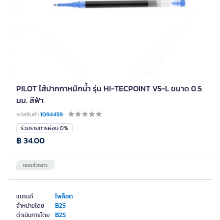
PILOT ไส้ปากกาหมึกน้ำ รุ่น HI-TECPOINT V5-L ขนาด 0.5
มม. สีฟ้า
รหัสสินค้า
1094459
ร่วมรายการผ่อน 0%
฿ 34.00
หมดชั่วคราว
ไพล็อต
แบรนด์
B2S
จำหน่ายโดย
B2S
ดำเนินการโดย