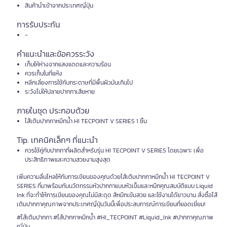
สินค้านำเข้าจากประเทศญี่ปุ่น
การรับประกัน
-
คำแนะนำและข้อควรระวัง
เก็บให้ห่างจากแสงแดดและความร้อน
ควรเก็บในที่แห้ง
หลีกเลี่ยงการใช้กับกระดาษที่มีพื้นผิวมันเกินไป
ระวังไม่ให้ปลายปากกาเสียหาย
ภายในชุด ประกอบด้วย
ไส้เติมปากกาหมึกน้ำ HI TECPOINT V SERIES 1 ชิ้น
Tip. เทคนิคเล็กๆ ที่แนะนำ
ควรใช้คู่กับปากกาที่ผลิตสำหรับรุ่น HI TECPOINT V SERIES โดยเฉพาะ เพื่อ
ประสิทธิภาพและความสวยงามสูงสุด
เพิ่มความลื่นไหลให้กับการเขียนของคุณด้วยไส้เติมปากกาหมึกน้ำ HI TECPOINT V
SERIES ที่มาพร้อมกับนวัตกรรมหัวปากกาแบบหัวเข็มและหมึกคุณสมบัติแบบ Liquid
Ink ที่จะทำให้การเขียนของคุณไม่มีสะดุด สีหมึกเข้มสวย และใช้งานได้ยาวนาน สั่งซื้อไส้
เติมปากกาคุณภาพจากประเทศญี่ปุ่นวันนี้เพื่อประสบการณ์การเขียนที่ยอดเยี่ยม!
#ไส้เติมปากกา #ไส้ปากกาหมึกน้ำ #HI_TECPOINT #Liquid_Ink #ปากกาคุณภาพ
ญี่ปุ่น