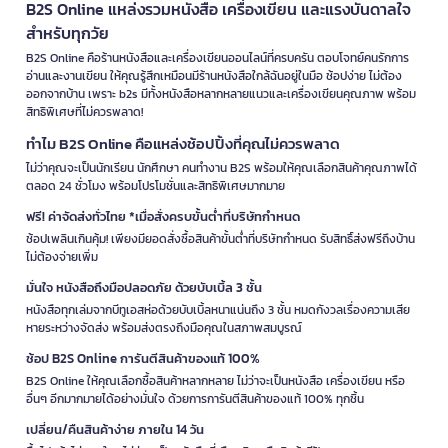
B2S Online แหล่งรวมหนังสือ เครื่องเขียน และแรงบันดาลใจ
สำหรับทุกวัย
B2S Online คือร้านหนังสือและเครื่องเขียนออนไลน์ที่ครบครัน ตอบโจทย์คนรักการ
อ่านและงานเขียน ให้คุณรู้สึกเหมือนมีร้านหนังสือใกล้ฉันอยู่ในมือ ช้อปง่าย ไม่ต้อง
ออกจากบ้าน เพราะ b2s มีทั้งหนังสือหลากหลายแนวและเครื่องเขียนคุณภาพ พร้อม
สิทธิพิเศษที่ไม่ควรพลาด!
ทำไม B2S Online คือแหล่งช้อปปิ้งที่คุณไม่ควรพลาด
ไม่ว่าคุณจะเป็นนักเรียน นักศึกษา คนทำงาน B2S พร้อมให้คุณเลือกสินค้าคุณภาพได้
ตลอด 24 ชั่วโมง พร้อมโปรโมชั่นและสิทธิพิเศษมากมาย
ฟรี! ค่าจัดส่งทั่วไทย *เมื่อสั่งครบขั้นต่ำที่บริษัทกำหนด
ช้อปเพลินเกินคุ้ม! เพียงมียอดสั่งซื้อสินค้าขั้นต่ำที่บริษัทกำหนด รับสิทธิ์ส่งฟรีถึงบ้าน
ไม่ต้องจ่ายเพิ่ม
มั่นใจ หนังสือถึงมือปลอดภัย ด้วยบับเบิ้ล 3 ชั้น
หนังสือทุกเล่มจากบีทูเอสห่อด้วยบับเบิ้ลหนาแน่นถึง 3 ชั้น หมดกังวลเรื่องความเสีย
หายระหว่างจัดส่ง พร้อมส่งตรงถึงมือคุณในสภาพสมบูรณ์
ช้อป B2S Online การันตีสินค้าของแท้ 100%
B2S Online ให้คุณเลือกซื้อสินค้าหลากหลาย ไม่ว่าจะเป็นหนังสือ เครื่องเขียน หรือ
อื่นๆ อีกมากมายได้อย่างมั่นใจ ด้วยการการันตีสินค้าของแท้ 100% ทุกชิ้น
เปลี่ยน/คืนสินค้าง่าย ภายใน 14 วัน