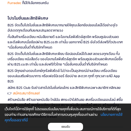
Furradec
ก็มีให้เลือกครบครัน
โปรโมชั่นและสิทธิพิเศษ
B2S จัดเต็มโปรโมชั่นและสิทธิพิเศษมากมายให้คุณเลือกช้อปออนไลน์ได้อย่างจุใจ
อัปเดตทุกเดือนกับแคมเปญลดราคาแรง
ทั้งสินค้าเครื่องเขียน หนังสือขายดี และไอเทมไลฟ์สไตล์สุดชิค พร้อมคูปองส่วนลด
และดีลพิเศษเมื่อช้อปผ่าน B2S.co.th เท่านั้น นอกจากนี้ B2S ยังใจดีส่งฟรีทั่วประเทศ
*เมื่อสั่งครบขั้นต่ำที่บริษัทกำหนด
B2S จัดเต็มโปรโมชั่นและสิทธิพิเศษเพียบ ช้อปออนไลน์ได้เลย! ลดแรงทุกเดือน ทั้ง
เครื่องเขียน หนังสือดัง ของไอเทมไลฟ์สไตล์สุดชิค พร้อมคูปองส่วนลดพิเศษเมื่อซื้อ
ผ่าน B2S.co.th เท่านั้น และส่งฟรีทั่วไทย *เมื่อสั่งครบขั้นต่ำที่บริษัทกำหนด
B2S มีทุกอย่างตอบโจทย์ทุกไลฟ์สไตล์ ไม่ว่าจะเป็นอุปกรณ์อ่านเขียน เครื่องเขียน
ของเล่นเสริมพัฒนาการ หรือเฟอร์นิเจอร์ ช้อปง่าย สะดวก ทุกที่ ทุกเวลา แค่มี App
B2S
สมัคร B2S Club รับข่าวสารโปรโมชั่นก่อนใคร และสิทธิพิเศษเฉพาะสมาชิก! คลิกเลย
สมัครสมาชิกเลย!
👉
#ร้านหนังสือ #ร้านขายหนังสือ ใกล้ฉัน #กระเป๋าใส่ดินสอ #เครื่องเขียนออนไลน์ #ซื้อ
หนังสือ ออนไลน์ #เครื่องเขียน บีทูเอส #ขาย หนังสือ ออนไลน์ #B2S #ร้านเครื่อง
เว็บไซต์นี้มีการใช้คุกกี้ โปรดยอมรับนโยบายคุกกี้เพื่อประสบการณ์การใช้บริการที่ดีที่สุด
เขียนใกล้ฉัน
นโยบายการใช้
ของท่าน ท่านสามารถศึกษาวิธีการตั้งค่าการควบคุมคุกกี้ของท่านผ่าน
*เงื่อนไขเป็นไปตามที่บริษัทฯ กำหนด
คุกกี้ของเราที่นี่
ยอมรับ