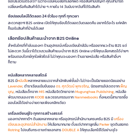
ซื้อไปแล้วไม่ตรงใจ? ไม่ว่าจะเป็นหนังสือที่เลือกผิด หรือสินค้ามีปัญหา คุณสามารถ
เปลี่ยนหรือคืนสินค้าได้ง่าย ๆ ภายใน 14 วันนับจากวันที่ได้รับสินค้า
ช้อปออนไลน์ได้ตลอด 24 ชั่วโมง ทุกที่ ทุกเวลา
สะดวกสุดๆ! B2S online เปิดให้คุณช้อปได้ตลอดวันตลอดคืน อยากได้อะไร แค่คลิก
ก็รอรับสินค้าที่บ้านได้เลย!
เลือกช้อปสินค้าแนะนำจาก B2S Online
สำหรับใครที่กำลังมองหา ร้านอุปกรณ์เครื่องเขียนใกล้ฉัน หรืออยากแวะร้าน B2S แต่
ไม่สะดวก วันนี้เราได้รวบรวมสินค้าแนะนำจาก B2S Online มาให้คุณเลือกสรรได้ง่ายๆ
พร้อมตอบโจทย์ทุกไลฟ์สไตล์ ไม่ว่าคุณจะมองหา ร้านขายหนังสือ หรือสินค้าอื่นๆ
ก็ตาม
หนังสือหลากหลายสไตล์
B2S มี
หนังสือ
หลากหลายแนวจากสำนักพิมพ์ชั้นนำ ไม่ว่าจะเป็นนิยายยอดนิยมอย่าง
Lavender
, ตำราเรียนเข้มข้นของ
ดร. ศุภวัฒน์ พุกเจริญ
, นิตยสารอัปเดตจาก
เพ็ญ
บุญ
, หนังสือเด็กจาก
MIS
หนังสือจิตวิทยาจาก
Mugunghwa Publishing
, หนังสือ
พัฒนาตนเองจาก
KOOB
และวรรณกรรมจาก
Nanmeebooks
ทั้งหมดนี้สามารถซื้อ
ออนไลน์ได้อย่างง่ายดายเพียงคลิกเดียว
เครื่องเขียนคู่ใจ ทุกการสร้างสรรค์
มองหาปากกาดีๆ ดินสอหลากหลาย หรืออุปกรณ์สำนักงานครบครัน B2S มี
เครื่อง
เขียนและอุปกรณ์สำนักงาน
ให้เลือกมากมาย ตั้งแต่ปากกาลูกลื่น
Parker
ชุดดินสอกด
Rotring
ไปจนถึงกระดาษถ่ายเอกสาร
DOUBLE A
ให้คุณเลือกใช้ได้อย่างจุใจ