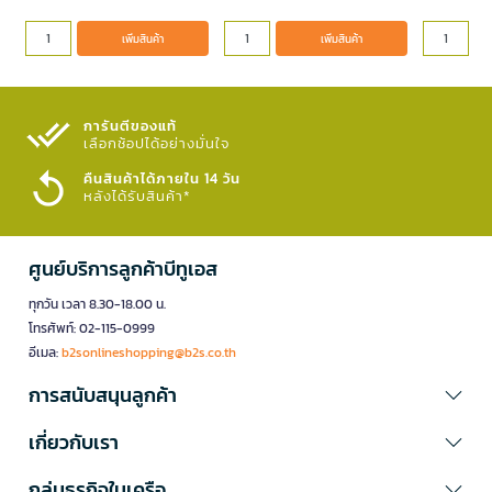
เพิ่มสินค้า
เพิ่มสินค้า
การันตีของแท้
เลือกช้อปได้อย่างมั่นใจ​
คืนสินค้าได้ภายใน 14 วัน
หลังได้รับสินค้า*
ศูนย์บริการลูกค้าบีทูเอส
ทุกวัน เวลา 8.30-18.00 น.
โทรศัพท์: 02-115-0999
อีเมล:
b2sonlineshopping@b2s.co.th
การสนับสนุนลูกค้า
เกี่ยวกับเรา
กลุ่มธุรกิจในเครือ