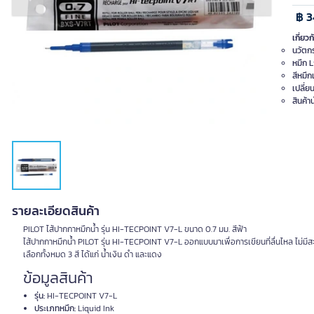
Previous slide
Next slide
฿ 3
เกี่ยวก
นวัตก
หมึก L
สีหมึก
เปลี่ย
สินค้า
รายละเอียดสินค้า
PILOT ไส้ปากกาหมึกน้ำ รุ่น HI-TECPOINT V7-L ขนาด 0.7 มม. สีฟ้า
ไส้ปากกาหมึกน้ำ PILOT รุ่น HI-TECPOINT V7-L ออกแบบมาเพื่อการเขียนที่ลื่นไหล ไม่มีสะด
เลือกทั้งหมด 3 สี ได้แก่ น้ำเงิน ดำ และแดง
ข้อมูลสินค้า
รุ่น:
HI-TECPOINT V7-L
ประเภทหมึก:
Liquid Ink