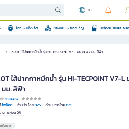
TH
อ
ไอที & แก็ตเจ็ต
ของเล่น & ของขวัญ
เครื่องเขียนและอุ
า
PILOT ไส้ปากกาหมึกน้ำ รุ่น HI-TECPOINT V7-L ขนาด 0.7 มม. สีฟ้า
LOT ไส้ปากกาหมึกน้ำ รุ่น HI-TECPOINT V7-L
 มม. สีฟ้า
นค้า
1094462
ไพล็อต
B2S
B2S
์
จำหน่ายโดย
ดำเนินการโดย
มรายการผ่อน 0%
ดชั่วคราว