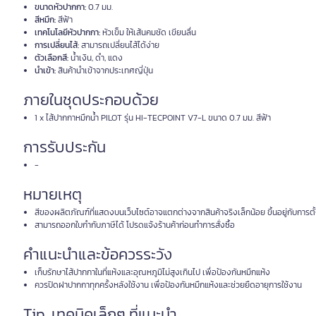
ขนาดหัวปากกา:
0.7 มม.
สีหมึก:
สีฟ้า
เทคโนโลยีหัวปากกา:
หัวเข็ม ให้เส้นคมชัด เขียนลื่น
การเปลี่ยนไส้:
สามารถเปลี่ยนไส้ได้ง่าย
ตัวเลือกสี:
น้ำเงิน, ดำ, แดง
นำเข้า:
สินค้านำเข้าจากประเทศญี่ปุ่น
ภายในชุดประกอบด้วย
1 x ไส้ปากกาหมึกน้ำ PILOT รุ่น HI-TECPOINT V7-L ขนาด 0.7 มม. สีฟ้า
การรับประกัน
-
หมายเหตุ
สีของผลิตภัณฑ์ที่แสดงบนเว็บไซต์อาจแตกต่างจากสินค้าจริงเล็กน้อย ขึ้นอยู่กับการตั
สามารถออกใบกำกับภาษีได้ โปรดแจ้งร้านค้าก่อนทำการสั่งซื้อ
คำแนะนำและข้อควรระวัง
เก็บรักษาไส้ปากกาในที่แห้งและอุณหภูมิไม่สูงเกินไป เพื่อป้องกันหมึกแห้ง
ควรปิดฝาปากกาทุกครั้งหลังใช้งาน เพื่อป้องกันหมึกแห้งและช่วยยืดอายุการใช้งาน
Tip. เทคนิคเล็กๆ ที่แนะนำ