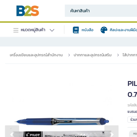
หมวดหมู่สินค้า
หนังสือ
ศิลปะและงานฝีมื
เครื่องเขียนและอุปกรณ์สำนักงาน
ปากกาและอุปกรณ์เสริม
ไส้ปากก
PI
0.7
รหัสสิ
แบรนด
ร่ว
หม