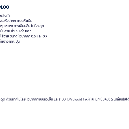
4.00
ับสินค้า
รรมหัวปากกาแบบหัวเข็ม
iquid Ink การเขียนลื่น ไม่มีสะดุด
เข้มสวย น้ำเงิน ดำ แดง
นไส้ง่าย ขนาดหัวปากกา 0.5 และ 0.7
นำเข้าจากญี่ปุ่น
ุด ด้วยเทคโนโลยีหัวปากกาแบบหัวเข็ม และระบบหมึก Liquid Ink ให้สีหมึกเข้มคมชัด เปลี่ยนไส้ได้ง