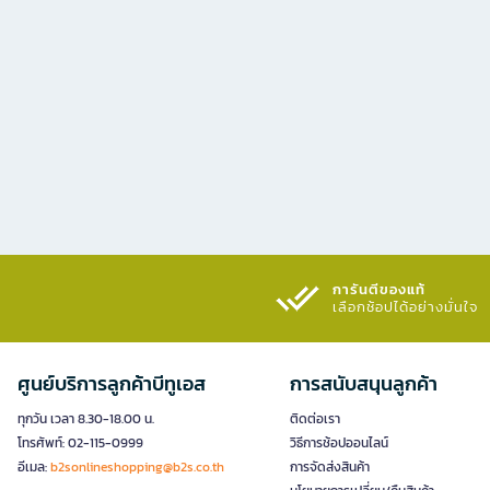
การันตีของแท้
เลือกช้อปได้อย่างมั่นใจ​
ศูนย์บริการลูกค้าบีทูเอส
การสนับสนุนลูกค้า
ทุกวัน เวลา 8.30-18.00 น.
ติดต่อเรา
โทรศัพท์: 02-115-0999
วิธีการช้อปออนไลน์
อีเมล:
b2sonlineshopping@b2s.co.th
การจัดส่งสินค้า