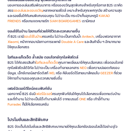
มองหาของเล่นเสริมพัฒนาการ หรือของขวัญสุดพิเศษสำหรับทุกโอกาส B2S เราคัด
สรร
ของเล่นและของขวัญ
หลากหลายสไตล์ เหมาะสำหรับทุกเพศทุกวัย สร้างความสุข
และรอยยิ้มให้กับคนพิเศษของคุณ ไม่ว่าจะเป็น กระเป๋าเก็บอุณหภูมิ
KAKAO
FRIENDS
หรือเกมจดหมายรัก
SIAM BOARDGAMES
เรามีครบ!
ของใช้ในบ้าน ไอเทมที่ช่วยให้ชีวิตสะดวกสบายขึ้น
ที่ B2S เรามี
ของใช้ในบ้าน
ครบครัน ไม่ว่าจะเป็นกาต้มน้ำ
Anitech
, เครื่องฟอกอากาศ
Xiaomi
, หน้ากากอนามัยทางการแพทย์
Double A Care
และสินค้าอื่น ๆ อีกมากมาย
ให้คุณเลือกสรร
ไอทีและแก็ดเจ็ต ล้ำสมัย ตอบโจทย์ทุกไลฟ์สไตล์
B2S ได้คัดสรรสินค้า
ไอทีและแก็ดเจ็ต
คุณภาพเยี่ยมมาให้คุณเลือกสรร เพื่อตอบโจทย์
ทุกไลฟ์สไตล์ดิจิทัล ไม่ว่าจะเป็น เครื่องทำลายเอกสาร
NEO
เพื่อความปลอดภัยของ
ข้อมูล, เอ็กซ์เทอนัลฮาร์ดดิสก์
WD
, หรือ คีย์บอร์ดไร้สายเมาส์คอมโบ
GEEZER
ที่ช่วย
ให้การทำงานของคุณสะดวกสบายยิ่งขึ้น
เฟอร์นิเจอร์ดีไซน์ครบฟังก์ชั่น
นอกจากนี้ B2S ยังมี
เฟอร์นิเจอร์
ครบทุกฟังก์ชันให้คุณได้เลือกสรรเพื่อตกแต่งบ้าน
และที่ทำงาน ไม่ว่าจะเป็นโต๊ะทำงานพับได้ จากแบรนด์
ONE
หรือ เก้าอี้ทำงาน
Furradec
ก็มีให้เลือกครบครัน
โปรโมชั่นและสิทธิพิเศษ
B2S จัดเต็มโปรโมชั่นและสิทธิพิเศษมากมายให้คุณเลือกช้อปออนไลน์ได้อย่างจุใจ