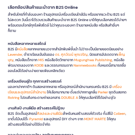
เลือกช้อปสินค้าแนะนำจาก B2S Online
สำหรับใครที่กำลังมองหา ร้านอุปกรณ์เครื่องเขียนใกล้ฉัน หรืออยากแวะร้าน B2S แต่
ไม่สะดวก วันนี้เราได้รวบรวมสินค้าแนะนำจาก B2S Online มาให้คุณเลือกสรรได้ง่ายๆ
พร้อมตอบโจทย์ทุกไลฟ์สไตล์ ไม่ว่าคุณจะมองหา ร้านขายหนังสือ หรือสินค้าอื่นๆ
ก็ตาม
หนังสือหลากหลายสไตล์
B2S มี
หนังสือ
หลากหลายแนวจากสำนักพิมพ์ชั้นนำ ไม่ว่าจะเป็นนิยายยอดนิยมอย่าง
Lavender
, ตำราเรียนเข้มข้นของ
ดร. ศุภวัฒน์ พุกเจริญ
, นิตยสารอัปเดตจาก
เพ็ญ
บุญ
, หนังสือเด็กจาก
MIS
หนังสือจิตวิทยาจาก
Mugunghwa Publishing
, หนังสือ
พัฒนาตนเองจาก
KOOB
และวรรณกรรมจาก
Nanmeebooks
ทั้งหมดนี้สามารถซื้อ
ออนไลน์ได้อย่างง่ายดายเพียงคลิกเดียว
เครื่องเขียนคู่ใจ ทุกการสร้างสรรค์
มองหาปากกาดีๆ ดินสอหลากหลาย หรืออุปกรณ์สำนักงานครบครัน B2S มี
เครื่อง
เขียนและอุปกรณ์สำนักงาน
ให้เลือกมากมาย ตั้งแต่ปากกาลูกลื่น
Parker
ชุดดินสอกด
Rotring
ไปจนถึงกระดาษถ่ายเอกสาร
DOUBLE A
ให้คุณเลือกใช้ได้อย่างจุใจ
งานศิลป์ งานฝีมือ สร้างสรรค์ไม่รู้จบ
B2S จัดเต็มอุปกรณ์
ศิลปะและงานฝีมือ
สำหรับคนสร้างสรรค์ตัวจริง ทั้งสีไม้
Colleen
,
ขาตั้งไม้บนโต๊ะ
Pyramid
และอุปกรณ์ DIY ต่างๆ จาก
MONT MARTE
ให้คุณ
สร้างสรรค์ได้อย่างไร้ขีดจำกัด
ของเล่นและของขวัญ สุดพิเศษทุกเทศกาล