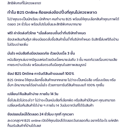
สิทธิพิเศษที่ไม่ควรพลาด!
ทำไม B2S Online คือแหล่งช้อปปิ้งที่คุณไม่ควรพลาด
ไม่ว่าคุณจะเป็นนักเรียน นักศึกษา คนทำงาน B2S พร้อมให้คุณเลือกสินค้าคุณภาพได้
ตลอด 24 ชั่วโมง พร้อมโปรโมชั่นและสิทธิพิเศษมากมาย
ฟรี! ค่าจัดส่งทั่วไทย *เมื่อสั่งครบขั้นต่ำที่บริษัทกำหนด
ช้อปเพลินเกินคุ้ม! เพียงมียอดสั่งซื้อสินค้าขั้นต่ำที่บริษัทกำหนด รับสิทธิ์ส่งฟรีถึงบ้าน
ไม่ต้องจ่ายเพิ่ม
มั่นใจ หนังสือถึงมือปลอดภัย ด้วยบับเบิ้ล 3 ชั้น
หนังสือทุกเล่มจากบีทูเอสห่อด้วยบับเบิ้ลหนาแน่นถึง 3 ชั้น หมดกังวลเรื่องความเสีย
หายระหว่างจัดส่ง พร้อมส่งตรงถึงมือคุณในสภาพสมบูรณ์
ช้อป B2S Online การันตีสินค้าของแท้ 100%
B2S Online ให้คุณเลือกซื้อสินค้าหลากหลาย ไม่ว่าจะเป็นหนังสือ เครื่องเขียน หรือ
อื่นๆ อีกมากมายได้อย่างมั่นใจ ด้วยการการันตีสินค้าของแท้ 100% ทุกชิ้น
เปลี่ยน/คืนสินค้าง่าย ภายใน 14 วัน
ซื้อไปแล้วไม่ตรงใจ? ไม่ว่าจะเป็นหนังสือที่เลือกผิด หรือสินค้ามีปัญหา คุณสามารถ
เปลี่ยนหรือคืนสินค้าได้ง่าย ๆ ภายใน 14 วันนับจากวันที่ได้รับสินค้า
ช้อปออนไลน์ได้ตลอด 24 ชั่วโมง ทุกที่ ทุกเวลา
สะดวกสุดๆ! B2S online เปิดให้คุณช้อปได้ตลอดวันตลอดคืน อยากได้อะไร แค่คลิก
ก็รอรับสินค้าที่บ้านได้เลย!