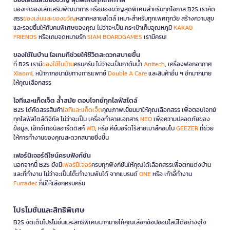
มองหาของเล่นเสริมพัฒนาการ หรือของขวัญสุดพิเศษสำหรับทุกโอกาส B2S เราคัด
สรร
ของเล่นและของขวัญ
หลากหลายสไตล์ เหมาะสำหรับทุกเพศทุกวัย สร้างความสุข
และรอยยิ้มให้กับคนพิเศษของคุณ ไม่ว่าจะเป็น กระเป๋าเก็บอุณหภูมิ
KAKAO
FRIENDS
หรือเกมจดหมายรัก
SIAM BOARDGAMES
เรามีครบ!
ของใช้ในบ้าน ไอเทมที่ช่วยให้ชีวิตสะดวกสบายขึ้น
ที่ B2S เรามี
ของใช้ในบ้าน
ครบครัน ไม่ว่าจะเป็นกาต้มน้ำ
Anitech
, เครื่องฟอกอากาศ
Xiaomi
, หน้ากากอนามัยทางการแพทย์
Double A Care
และสินค้าอื่น ๆ อีกมากมาย
ให้คุณเลือกสรร
ไอทีและแก็ดเจ็ต ล้ำสมัย ตอบโจทย์ทุกไลฟ์สไตล์
B2S ได้คัดสรรสินค้า
ไอทีและแก็ดเจ็ต
คุณภาพเยี่ยมมาให้คุณเลือกสรร เพื่อตอบโจทย์
ทุกไลฟ์สไตล์ดิจิทัล ไม่ว่าจะเป็น เครื่องทำลายเอกสาร
NEO
เพื่อความปลอดภัยของ
ข้อมูล, เอ็กซ์เทอนัลฮาร์ดดิสก์
WD
, หรือ คีย์บอร์ดไร้สายเมาส์คอมโบ
GEEZER
ที่ช่วย
ให้การทำงานของคุณสะดวกสบายยิ่งขึ้น
เฟอร์นิเจอร์ดีไซน์ครบฟังก์ชั่น
นอกจากนี้ B2S ยังมี
เฟอร์นิเจอร์
ครบทุกฟังก์ชันให้คุณได้เลือกสรรเพื่อตกแต่งบ้าน
และที่ทำงาน ไม่ว่าจะเป็นโต๊ะทำงานพับได้ จากแบรนด์
ONE
หรือ เก้าอี้ทำงาน
Furradec
ก็มีให้เลือกครบครัน
โปรโมชั่นและสิทธิพิเศษ
B2S จัดเต็มโปรโมชั่นและสิทธิพิเศษมากมายให้คุณเลือกช้อปออนไลน์ได้อย่างจุใจ