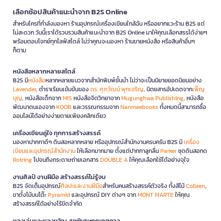
เลือกช้อปสินค้าแนะนำจาก B2S Online
สำหรับใครที่กำลังมองหา ร้านอุปกรณ์เครื่องเขียนใกล้ฉัน หรืออยากแวะร้าน B2S แต่
ไม่สะดวก วันนี้เราได้รวบรวมสินค้าแนะนำจาก B2S Online มาให้คุณเลือกสรรได้ง่ายๆ
พร้อมตอบโจทย์ทุกไลฟ์สไตล์ ไม่ว่าคุณจะมองหา ร้านขายหนังสือ หรือสินค้าอื่นๆ
ก็ตาม
หนังสือหลากหลายสไตล์
B2S มี
หนังสือ
หลากหลายแนวจากสำนักพิมพ์ชั้นนำ ไม่ว่าจะเป็นนิยายยอดนิยมอย่าง
Lavender
, ตำราเรียนเข้มข้นของ
ดร. ศุภวัฒน์ พุกเจริญ
, นิตยสารอัปเดตจาก
เพ็ญ
บุญ
, หนังสือเด็กจาก
MIS
หนังสือจิตวิทยาจาก
Mugunghwa Publishing
, หนังสือ
พัฒนาตนเองจาก
KOOB
และวรรณกรรมจาก
Nanmeebooks
ทั้งหมดนี้สามารถซื้อ
ออนไลน์ได้อย่างง่ายดายเพียงคลิกเดียว
เครื่องเขียนคู่ใจ ทุกการสร้างสรรค์
มองหาปากกาดีๆ ดินสอหลากหลาย หรืออุปกรณ์สำนักงานครบครัน B2S มี
เครื่อง
เขียนและอุปกรณ์สำนักงาน
ให้เลือกมากมาย ตั้งแต่ปากกาลูกลื่น
Parker
ชุดดินสอกด
Rotring
ไปจนถึงกระดาษถ่ายเอกสาร
DOUBLE A
ให้คุณเลือกใช้ได้อย่างจุใจ
งานศิลป์ งานฝีมือ สร้างสรรค์ไม่รู้จบ
B2S จัดเต็มอุปกรณ์
ศิลปะและงานฝีมือ
สำหรับคนสร้างสรรค์ตัวจริง ทั้งสีไม้
Colleen
,
ขาตั้งไม้บนโต๊ะ
Pyramid
และอุปกรณ์ DIY ต่างๆ จาก
MONT MARTE
ให้คุณ
สร้างสรรค์ได้อย่างไร้ขีดจำกัด
ของเล่นและของขวัญ สุดพิเศษทุกเทศกาล