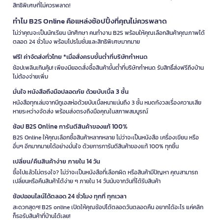
สิทธิพิเศษที่ไม่ควรพลาด!
ทำไม B2S Online คือแหล่งช้อปปิ้งที่คุณไม่ควรพลาด
ไม่ว่าคุณจะเป็นนักเรียน นักศึกษา คนทำงาน B2S พร้อมให้คุณเลือกสินค้าคุณภาพได้
ตลอด 24 ชั่วโมง พร้อมโปรโมชั่นและสิทธิพิเศษมากมาย
ฟรี! ค่าจัดส่งทั่วไทย *เมื่อสั่งครบขั้นต่ำที่บริษัทกำหนด
ช้อปเพลินเกินคุ้ม! เพียงมียอดสั่งซื้อสินค้าขั้นต่ำที่บริษัทกำหนด รับสิทธิ์ส่งฟรีถึงบ้าน
ไม่ต้องจ่ายเพิ่ม
มั่นใจ หนังสือถึงมือปลอดภัย ด้วยบับเบิ้ล 3 ชั้น
หนังสือทุกเล่มจากบีทูเอสห่อด้วยบับเบิ้ลหนาแน่นถึง 3 ชั้น หมดกังวลเรื่องความเสีย
หายระหว่างจัดส่ง พร้อมส่งตรงถึงมือคุณในสภาพสมบูรณ์
ช้อป B2S Online การันตีสินค้าของแท้ 100%
B2S Online ให้คุณเลือกซื้อสินค้าหลากหลาย ไม่ว่าจะเป็นหนังสือ เครื่องเขียน หรือ
อื่นๆ อีกมากมายได้อย่างมั่นใจ ด้วยการการันตีสินค้าของแท้ 100% ทุกชิ้น
เปลี่ยน/คืนสินค้าง่าย ภายใน 14 วัน
ซื้อไปแล้วไม่ตรงใจ? ไม่ว่าจะเป็นหนังสือที่เลือกผิด หรือสินค้ามีปัญหา คุณสามารถ
เปลี่ยนหรือคืนสินค้าได้ง่าย ๆ ภายใน 14 วันนับจากวันที่ได้รับสินค้า
ช้อปออนไลน์ได้ตลอด 24 ชั่วโมง ทุกที่ ทุกเวลา
สะดวกสุดๆ! B2S online เปิดให้คุณช้อปได้ตลอดวันตลอดคืน อยากได้อะไร แค่คลิก
ก็รอรับสินค้าที่บ้านได้เลย!