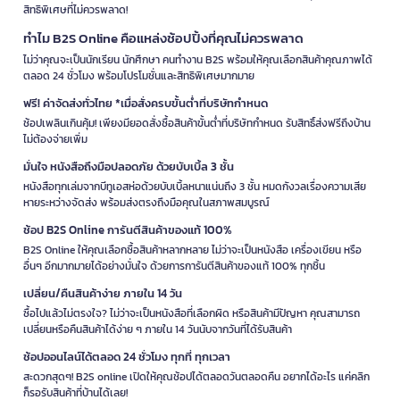
สิทธิพิเศษที่ไม่ควรพลาด!
ทำไม B2S Online คือแหล่งช้อปปิ้งที่คุณไม่ควรพลาด
ไม่ว่าคุณจะเป็นนักเรียน นักศึกษา คนทำงาน B2S พร้อมให้คุณเลือกสินค้าคุณภาพได้
ตลอด 24 ชั่วโมง พร้อมโปรโมชั่นและสิทธิพิเศษมากมาย
ฟรี! ค่าจัดส่งทั่วไทย *เมื่อสั่งครบขั้นต่ำที่บริษัทกำหนด
ช้อปเพลินเกินคุ้ม! เพียงมียอดสั่งซื้อสินค้าขั้นต่ำที่บริษัทกำหนด รับสิทธิ์ส่งฟรีถึงบ้าน
ไม่ต้องจ่ายเพิ่ม
มั่นใจ หนังสือถึงมือปลอดภัย ด้วยบับเบิ้ล 3 ชั้น
หนังสือทุกเล่มจากบีทูเอสห่อด้วยบับเบิ้ลหนาแน่นถึง 3 ชั้น หมดกังวลเรื่องความเสีย
หายระหว่างจัดส่ง พร้อมส่งตรงถึงมือคุณในสภาพสมบูรณ์
ช้อป B2S Online การันตีสินค้าของแท้ 100%
B2S Online ให้คุณเลือกซื้อสินค้าหลากหลาย ไม่ว่าจะเป็นหนังสือ เครื่องเขียน หรือ
อื่นๆ อีกมากมายได้อย่างมั่นใจ ด้วยการการันตีสินค้าของแท้ 100% ทุกชิ้น
เปลี่ยน/คืนสินค้าง่าย ภายใน 14 วัน
ซื้อไปแล้วไม่ตรงใจ? ไม่ว่าจะเป็นหนังสือที่เลือกผิด หรือสินค้ามีปัญหา คุณสามารถ
เปลี่ยนหรือคืนสินค้าได้ง่าย ๆ ภายใน 14 วันนับจากวันที่ได้รับสินค้า
ช้อปออนไลน์ได้ตลอด 24 ชั่วโมง ทุกที่ ทุกเวลา
สะดวกสุดๆ! B2S online เปิดให้คุณช้อปได้ตลอดวันตลอดคืน อยากได้อะไร แค่คลิก
ก็รอรับสินค้าที่บ้านได้เลย!