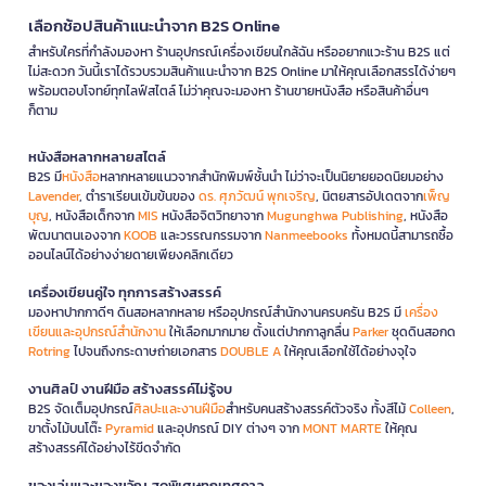
เลือกช้อปสินค้าแนะนำจาก B2S Online
สำหรับใครที่กำลังมองหา ร้านอุปกรณ์เครื่องเขียนใกล้ฉัน หรืออยากแวะร้าน B2S แต่
ไม่สะดวก วันนี้เราได้รวบรวมสินค้าแนะนำจาก B2S Online มาให้คุณเลือกสรรได้ง่ายๆ
พร้อมตอบโจทย์ทุกไลฟ์สไตล์ ไม่ว่าคุณจะมองหา ร้านขายหนังสือ หรือสินค้าอื่นๆ
ก็ตาม
หนังสือหลากหลายสไตล์
B2S มี
หนังสือ
หลากหลายแนวจากสำนักพิมพ์ชั้นนำ ไม่ว่าจะเป็นนิยายยอดนิยมอย่าง
Lavender
, ตำราเรียนเข้มข้นของ
ดร. ศุภวัฒน์ พุกเจริญ
, นิตยสารอัปเดตจาก
เพ็ญ
บุญ
, หนังสือเด็กจาก
MIS
หนังสือจิตวิทยาจาก
Mugunghwa Publishing
, หนังสือ
พัฒนาตนเองจาก
KOOB
และวรรณกรรมจาก
Nanmeebooks
ทั้งหมดนี้สามารถซื้อ
ออนไลน์ได้อย่างง่ายดายเพียงคลิกเดียว
เครื่องเขียนคู่ใจ ทุกการสร้างสรรค์
มองหาปากกาดีๆ ดินสอหลากหลาย หรืออุปกรณ์สำนักงานครบครัน B2S มี
เครื่อง
เขียนและอุปกรณ์สำนักงาน
ให้เลือกมากมาย ตั้งแต่ปากกาลูกลื่น
Parker
ชุดดินสอกด
Rotring
ไปจนถึงกระดาษถ่ายเอกสาร
DOUBLE A
ให้คุณเลือกใช้ได้อย่างจุใจ
งานศิลป์ งานฝีมือ สร้างสรรค์ไม่รู้จบ
B2S จัดเต็มอุปกรณ์
ศิลปะและงานฝีมือ
สำหรับคนสร้างสรรค์ตัวจริง ทั้งสีไม้
Colleen
,
ขาตั้งไม้บนโต๊ะ
Pyramid
และอุปกรณ์ DIY ต่างๆ จาก
MONT MARTE
ให้คุณ
สร้างสรรค์ได้อย่างไร้ขีดจำกัด
ของเล่นและของขวัญ สุดพิเศษทุกเทศกาล