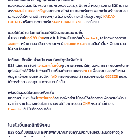
มองหาของเล่นเสริมพัฒนาการ หรือของขวัญสุดพิเศษสำหรับทุกโอกาส B2S เราคัด
สรร
ของเล่นและของขวัญ
หลากหลายสไตล์ เหมาะสำหรับทุกเพศทุกวัย สร้างความสุข
และรอยยิ้มให้กับคนพิเศษของคุณ ไม่ว่าจะเป็น กระเป๋าเก็บอุณหภูมิ
KAKAO
FRIENDS
หรือเกมจดหมายรัก
SIAM BOARDGAMES
เรามีครบ!
ของใช้ในบ้าน ไอเทมที่ช่วยให้ชีวิตสะดวกสบายขึ้น
ที่ B2S เรามี
ของใช้ในบ้าน
ครบครัน ไม่ว่าจะเป็นกาต้มน้ำ
Anitech
, เครื่องฟอกอากาศ
Xiaomi
, หน้ากากอนามัยทางการแพทย์
Double A Care
และสินค้าอื่น ๆ อีกมากมาย
ให้คุณเลือกสรร
ไอทีและแก็ดเจ็ต ล้ำสมัย ตอบโจทย์ทุกไลฟ์สไตล์
B2S ได้คัดสรรสินค้า
ไอทีและแก็ดเจ็ต
คุณภาพเยี่ยมมาให้คุณเลือกสรร เพื่อตอบโจทย์
ทุกไลฟ์สไตล์ดิจิทัล ไม่ว่าจะเป็น เครื่องทำลายเอกสาร
NEO
เพื่อความปลอดภัยของ
ข้อมูล, เอ็กซ์เทอนัลฮาร์ดดิสก์
WD
, หรือ คีย์บอร์ดไร้สายเมาส์คอมโบ
GEEZER
ที่ช่วย
ให้การทำงานของคุณสะดวกสบายยิ่งขึ้น
เฟอร์นิเจอร์ดีไซน์ครบฟังก์ชั่น
นอกจากนี้ B2S ยังมี
เฟอร์นิเจอร์
ครบทุกฟังก์ชันให้คุณได้เลือกสรรเพื่อตกแต่งบ้าน
และที่ทำงาน ไม่ว่าจะเป็นโต๊ะทำงานพับได้ จากแบรนด์
ONE
หรือ เก้าอี้ทำงาน
Furradec
ก็มีให้เลือกครบครัน
โปรโมชั่นและสิทธิพิเศษ
B2S จัดเต็มโปรโมชั่นและสิทธิพิเศษมากมายให้คุณเลือกช้อปออนไลน์ได้อย่างจุใจ