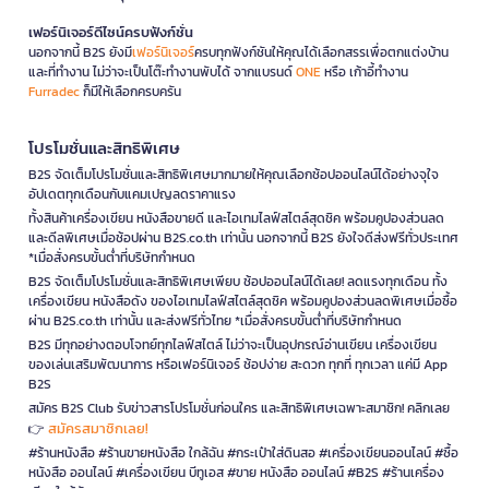
เฟอร์นิเจอร์ดีไซน์ครบฟังก์ชั่น
นอกจากนี้ B2S ยังมี
เฟอร์นิเจอร์
ครบทุกฟังก์ชันให้คุณได้เลือกสรรเพื่อตกแต่งบ้าน
และที่ทำงาน ไม่ว่าจะเป็นโต๊ะทำงานพับได้ จากแบรนด์
ONE
หรือ เก้าอี้ทำงาน
Furradec
ก็มีให้เลือกครบครัน
โปรโมชั่นและสิทธิพิเศษ
B2S จัดเต็มโปรโมชั่นและสิทธิพิเศษมากมายให้คุณเลือกช้อปออนไลน์ได้อย่างจุใจ
อัปเดตทุกเดือนกับแคมเปญลดราคาแรง
ทั้งสินค้าเครื่องเขียน หนังสือขายดี และไอเทมไลฟ์สไตล์สุดชิค พร้อมคูปองส่วนลด
และดีลพิเศษเมื่อช้อปผ่าน B2S.co.th เท่านั้น นอกจากนี้ B2S ยังใจดีส่งฟรีทั่วประเทศ
*เมื่อสั่งครบขั้นต่ำที่บริษัทกำหนด
B2S จัดเต็มโปรโมชั่นและสิทธิพิเศษเพียบ ช้อปออนไลน์ได้เลย! ลดแรงทุกเดือน ทั้ง
เครื่องเขียน หนังสือดัง ของไอเทมไลฟ์สไตล์สุดชิค พร้อมคูปองส่วนลดพิเศษเมื่อซื้อ
ผ่าน B2S.co.th เท่านั้น และส่งฟรีทั่วไทย *เมื่อสั่งครบขั้นต่ำที่บริษัทกำหนด
B2S มีทุกอย่างตอบโจทย์ทุกไลฟ์สไตล์ ไม่ว่าจะเป็นอุปกรณ์อ่านเขียน เครื่องเขียน
ของเล่นเสริมพัฒนาการ หรือเฟอร์นิเจอร์ ช้อปง่าย สะดวก ทุกที่ ทุกเวลา แค่มี App
B2S
สมัคร B2S Club รับข่าวสารโปรโมชั่นก่อนใคร และสิทธิพิเศษเฉพาะสมาชิก! คลิกเลย
สมัครสมาชิกเลย!
👉
#ร้านหนังสือ #ร้านขายหนังสือ ใกล้ฉัน #กระเป๋าใส่ดินสอ #เครื่องเขียนออนไลน์ #ซื้อ
หนังสือ ออนไลน์ #เครื่องเขียน บีทูเอส #ขาย หนังสือ ออนไลน์ #B2S #ร้านเครื่อง