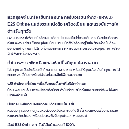
B2S ธุรกิจในเครือ เซ็นทรัล รีเทล คอร์ปอเรชั่น จำกัด (มหาชน)
B2S Online แหล่งรวมหนังสือ เครื่องเขียน และแรงบันดาลใจ
สำหรับทุกวัย
B2S Online คือร้านหนังสือและเครื่องเขียนออนไลน์ที่ครบครัน ตอบโจทย์คนรักการ
อ่านและงานเขียน ให้คุณรู้สึกเหมือนมีร้านหนังสือใกล้ฉันอยู่ในมือ ช้อปง่าย ไม่ต้อง
ออกจากบ้าน เพราะ b2s มีทั้งหนังสือหลากหลายแนวและเครื่องเขียนคุณภาพ พร้อม
สิทธิพิเศษที่ไม่ควรพลาด!
ทำไม B2S Online คือแหล่งช้อปปิ้งที่คุณไม่ควรพลาด
ไม่ว่าคุณจะเป็นนักเรียน นักศึกษา คนทำงาน B2S พร้อมให้คุณเลือกสินค้าคุณภาพได้
ตลอด 24 ชั่วโมง พร้อมโปรโมชั่นและสิทธิพิเศษมากมาย
ฟรี! ค่าจัดส่งทั่วไทย *เมื่อสั่งครบขั้นต่ำที่บริษัทกำหนด
ช้อปเพลินเกินคุ้ม! เพียงมียอดสั่งซื้อสินค้าขั้นต่ำที่บริษัทกำหนด รับสิทธิ์ส่งฟรีถึงบ้าน
ไม่ต้องจ่ายเพิ่ม
มั่นใจ หนังสือถึงมือปลอดภัย ด้วยบับเบิ้ล 3 ชั้น
หนังสือทุกเล่มจากบีทูเอสห่อด้วยบับเบิ้ลหนาแน่นถึง 3 ชั้น หมดกังวลเรื่องความเสีย
หายระหว่างจัดส่ง พร้อมส่งตรงถึงมือคุณในสภาพสมบูรณ์
ช้อป B2S Online การันตีสินค้าของแท้ 100%