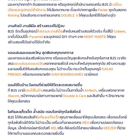
มองหาปากกาดีๆ ดินสอหลากหลาย หรืออุปกรณ์สำนักงานครบครัน B2S มี
เครื่อง
เขียนและอุปกรณ์สำนักงาน
ให้เลือกมากมาย ตั้งแต่ปากกาลูกลื่น
Parker
ชุดดินสอกด
Rotring
ไปจนถึงกระดาษถ่ายเอกสาร
DOUBLE A
ให้คุณเลือกใช้ได้อย่างจุใจ
งานศิลป์ งานฝีมือ สร้างสรรค์ไม่รู้จบ
B2S จัดเต็มอุปกรณ์
ศิลปะและงานฝีมือ
สำหรับคนสร้างสรรค์ตัวจริง ทั้งสีไม้
Colleen
,
ขาตั้งไม้บนโต๊ะ
Pyramid
และอุปกรณ์ DIY ต่างๆ จาก
MONT MARTE
ให้คุณ
สร้างสรรค์ได้อย่างไร้ขีดจำกัด
ของเล่นและของขวัญ สุดพิเศษทุกเทศกาล
มองหาของเล่นเสริมพัฒนาการ หรือของขวัญสุดพิเศษสำหรับทุกโอกาส B2S เราคัด
สรร
ของเล่นและของขวัญ
หลากหลายสไตล์ เหมาะสำหรับทุกเพศทุกวัย สร้างความสุข
และรอยยิ้มให้กับคนพิเศษของคุณ ไม่ว่าจะเป็น กระเป๋าเก็บอุณหภูมิ
KAKAO
FRIENDS
หรือเกมจดหมายรัก
SIAM BOARDGAMES
เรามีครบ!
ของใช้ในบ้าน ไอเทมที่ช่วยให้ชีวิตสะดวกสบายขึ้น
ที่ B2S เรามี
ของใช้ในบ้าน
ครบครัน ไม่ว่าจะเป็นกาต้มน้ำ
Anitech
, เครื่องฟอกอากาศ
Xiaomi
, หน้ากากอนามัยทางการแพทย์
Double A Care
และสินค้าอื่น ๆ อีกมากมาย
ให้คุณเลือกสรร
ไอทีและแก็ดเจ็ต ล้ำสมัย ตอบโจทย์ทุกไลฟ์สไตล์
B2S ได้คัดสรรสินค้า
ไอทีและแก็ดเจ็ต
คุณภาพเยี่ยมมาให้คุณเลือกสรร เพื่อตอบโจทย์
ทุกไลฟ์สไตล์ดิจิทัล ไม่ว่าจะเป็น เครื่องทำลายเอกสาร
NEO
เพื่อความปลอดภัยของ
ข้อมูล, เอ็กซ์เทอนัลฮาร์ดดิสก์
WD
, หรือ คีย์บอร์ดไร้สายเมาส์คอมโบ
GEEZER
ที่ช่วย
ให้การทำงานของคุณสะดวกสบายยิ่งขึ้น