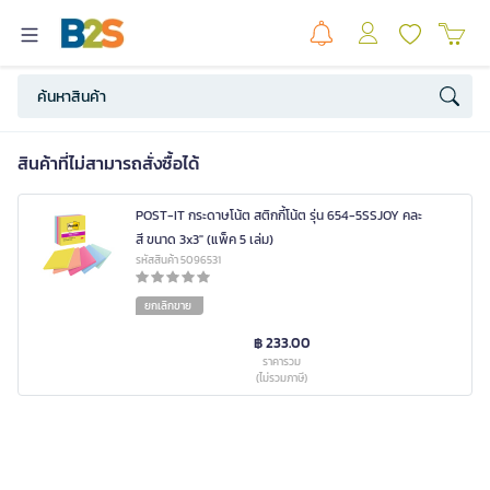
สินค้าที่ไม่สามารถสั่งซื้อได้
POST-IT กระดาษโน้ต สติกกี้โน้ต รุ่น 654-5SSJOY คละ
สี ขนาด 3x3" (แพ็ค 5 เล่ม)
รหัสสินค้า 5096531
ยกเลิกขาย
฿ 233.00
ราคารวม
(ไม่รวมภาษี)