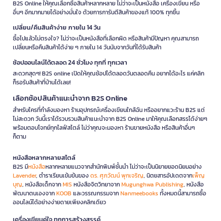
B2S Online ให้คุณเลือกซื้อสินค้าหลากหลาย ไม่ว่าจะเป็นหนังสือ เครื่องเขียน หรือ
อื่นๆ อีกมากมายได้อย่างมั่นใจ ด้วยการการันตีสินค้าของแท้ 100% ทุกชิ้น
เปลี่ยน/คืนสินค้าง่าย ภายใน 14 วัน
ซื้อไปแล้วไม่ตรงใจ? ไม่ว่าจะเป็นหนังสือที่เลือกผิด หรือสินค้ามีปัญหา คุณสามารถ
เปลี่ยนหรือคืนสินค้าได้ง่าย ๆ ภายใน 14 วันนับจากวันที่ได้รับสินค้า
ช้อปออนไลน์ได้ตลอด 24 ชั่วโมง ทุกที่ ทุกเวลา
สะดวกสุดๆ! B2S online เปิดให้คุณช้อปได้ตลอดวันตลอดคืน อยากได้อะไร แค่คลิก
ก็รอรับสินค้าที่บ้านได้เลย!
เลือกช้อปสินค้าแนะนำจาก B2S Online
สำหรับใครที่กำลังมองหา ร้านอุปกรณ์เครื่องเขียนใกล้ฉัน หรืออยากแวะร้าน B2S แต่
ไม่สะดวก วันนี้เราได้รวบรวมสินค้าแนะนำจาก B2S Online มาให้คุณเลือกสรรได้ง่ายๆ
พร้อมตอบโจทย์ทุกไลฟ์สไตล์ ไม่ว่าคุณจะมองหา ร้านขายหนังสือ หรือสินค้าอื่นๆ
ก็ตาม
หนังสือหลากหลายสไตล์
B2S มี
หนังสือ
หลากหลายแนวจากสำนักพิมพ์ชั้นนำ ไม่ว่าจะเป็นนิยายยอดนิยมอย่าง
Lavender
, ตำราเรียนเข้มข้นของ
ดร. ศุภวัฒน์ พุกเจริญ
, นิตยสารอัปเดตจาก
เพ็ญ
บุญ
, หนังสือเด็กจาก
MIS
หนังสือจิตวิทยาจาก
Mugunghwa Publishing
, หนังสือ
พัฒนาตนเองจาก
KOOB
และวรรณกรรมจาก
Nanmeebooks
ทั้งหมดนี้สามารถซื้อ
ออนไลน์ได้อย่างง่ายดายเพียงคลิกเดียว
เครื่องเขียนคู่ใจ ทุกการสร้างสรรค์