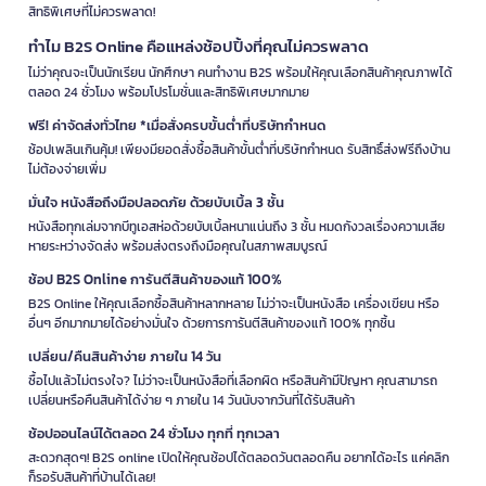
สิทธิพิเศษที่ไม่ควรพลาด!
ทำไม B2S Online คือแหล่งช้อปปิ้งที่คุณไม่ควรพลาด
ไม่ว่าคุณจะเป็นนักเรียน นักศึกษา คนทำงาน B2S พร้อมให้คุณเลือกสินค้าคุณภาพได้
ตลอด 24 ชั่วโมง พร้อมโปรโมชั่นและสิทธิพิเศษมากมาย
ฟรี! ค่าจัดส่งทั่วไทย *เมื่อสั่งครบขั้นต่ำที่บริษัทกำหนด
ช้อปเพลินเกินคุ้ม! เพียงมียอดสั่งซื้อสินค้าขั้นต่ำที่บริษัทกำหนด รับสิทธิ์ส่งฟรีถึงบ้าน
ไม่ต้องจ่ายเพิ่ม
มั่นใจ หนังสือถึงมือปลอดภัย ด้วยบับเบิ้ล 3 ชั้น
หนังสือทุกเล่มจากบีทูเอสห่อด้วยบับเบิ้ลหนาแน่นถึง 3 ชั้น หมดกังวลเรื่องความเสีย
หายระหว่างจัดส่ง พร้อมส่งตรงถึงมือคุณในสภาพสมบูรณ์
ช้อป B2S Online การันตีสินค้าของแท้ 100%
B2S Online ให้คุณเลือกซื้อสินค้าหลากหลาย ไม่ว่าจะเป็นหนังสือ เครื่องเขียน หรือ
อื่นๆ อีกมากมายได้อย่างมั่นใจ ด้วยการการันตีสินค้าของแท้ 100% ทุกชิ้น
เปลี่ยน/คืนสินค้าง่าย ภายใน 14 วัน
ซื้อไปแล้วไม่ตรงใจ? ไม่ว่าจะเป็นหนังสือที่เลือกผิด หรือสินค้ามีปัญหา คุณสามารถ
เปลี่ยนหรือคืนสินค้าได้ง่าย ๆ ภายใน 14 วันนับจากวันที่ได้รับสินค้า
ช้อปออนไลน์ได้ตลอด 24 ชั่วโมง ทุกที่ ทุกเวลา
สะดวกสุดๆ! B2S online เปิดให้คุณช้อปได้ตลอดวันตลอดคืน อยากได้อะไร แค่คลิก
ก็รอรับสินค้าที่บ้านได้เลย!