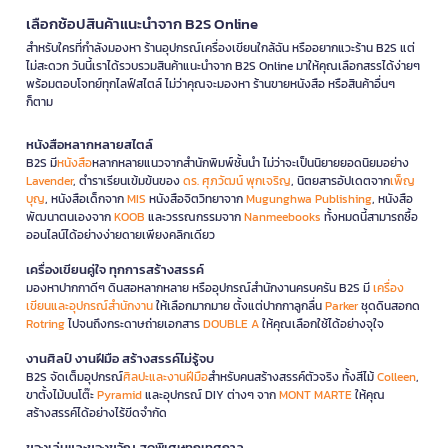
เลือกช้อปสินค้าแนะนำจาก B2S Online
สำหรับใครที่กำลังมองหา ร้านอุปกรณ์เครื่องเขียนใกล้ฉัน หรืออยากแวะร้าน B2S แต่
ไม่สะดวก วันนี้เราได้รวบรวมสินค้าแนะนำจาก B2S Online มาให้คุณเลือกสรรได้ง่ายๆ
พร้อมตอบโจทย์ทุกไลฟ์สไตล์ ไม่ว่าคุณจะมองหา ร้านขายหนังสือ หรือสินค้าอื่นๆ
ก็ตาม
หนังสือหลากหลายสไตล์
B2S มี
หนังสือ
หลากหลายแนวจากสำนักพิมพ์ชั้นนำ ไม่ว่าจะเป็นนิยายยอดนิยมอย่าง
Lavender
, ตำราเรียนเข้มข้นของ
ดร. ศุภวัฒน์ พุกเจริญ
, นิตยสารอัปเดตจาก
เพ็ญ
บุญ
, หนังสือเด็กจาก
MIS
หนังสือจิตวิทยาจาก
Mugunghwa Publishing
, หนังสือ
พัฒนาตนเองจาก
KOOB
และวรรณกรรมจาก
Nanmeebooks
ทั้งหมดนี้สามารถซื้อ
ออนไลน์ได้อย่างง่ายดายเพียงคลิกเดียว
เครื่องเขียนคู่ใจ ทุกการสร้างสรรค์
มองหาปากกาดีๆ ดินสอหลากหลาย หรืออุปกรณ์สำนักงานครบครัน B2S มี
เครื่อง
เขียนและอุปกรณ์สำนักงาน
ให้เลือกมากมาย ตั้งแต่ปากกาลูกลื่น
Parker
ชุดดินสอกด
Rotring
ไปจนถึงกระดาษถ่ายเอกสาร
DOUBLE A
ให้คุณเลือกใช้ได้อย่างจุใจ
งานศิลป์ งานฝีมือ สร้างสรรค์ไม่รู้จบ
B2S จัดเต็มอุปกรณ์
ศิลปะและงานฝีมือ
สำหรับคนสร้างสรรค์ตัวจริง ทั้งสีไม้
Colleen
,
ขาตั้งไม้บนโต๊ะ
Pyramid
และอุปกรณ์ DIY ต่างๆ จาก
MONT MARTE
ให้คุณ
สร้างสรรค์ได้อย่างไร้ขีดจำกัด
ของเล่นและของขวัญ สุดพิเศษทุกเทศกาล