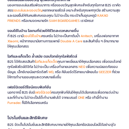
มองหาของเล่นเสริมพัฒนาการ หรือของขวัญสุดพิเศษสำหรับทุกโอกาส B2S เราคัด
สรร
ของเล่นและของขวัญ
หลากหลายสไตล์ เหมาะสำหรับทุกเพศทุกวัย สร้างความสุข
และรอยยิ้มให้กับคนพิเศษของคุณ ไม่ว่าจะเป็น กระเป๋าเก็บอุณหภูมิ
KAKAO
FRIENDS
หรือเกมจดหมายรัก
SIAM BOARDGAMES
เรามีครบ!
ของใช้ในบ้าน ไอเทมที่ช่วยให้ชีวิตสะดวกสบายขึ้น
ที่ B2S เรามี
ของใช้ในบ้าน
ครบครัน ไม่ว่าจะเป็นกาต้มน้ำ
Anitech
, เครื่องฟอกอากาศ
Xiaomi
, หน้ากากอนามัยทางการแพทย์
Double A Care
และสินค้าอื่น ๆ อีกมากมาย
ให้คุณเลือกสรร
ไอทีและแก็ดเจ็ต ล้ำสมัย ตอบโจทย์ทุกไลฟ์สไตล์
B2S ได้คัดสรรสินค้า
ไอทีและแก็ดเจ็ต
คุณภาพเยี่ยมมาให้คุณเลือกสรร เพื่อตอบโจทย์
ทุกไลฟ์สไตล์ดิจิทัล ไม่ว่าจะเป็น เครื่องทำลายเอกสาร
NEO
เพื่อความปลอดภัยของ
ข้อมูล, เอ็กซ์เทอนัลฮาร์ดดิสก์
WD
, หรือ คีย์บอร์ดไร้สายเมาส์คอมโบ
GEEZER
ที่ช่วย
ให้การทำงานของคุณสะดวกสบายยิ่งขึ้น
เฟอร์นิเจอร์ดีไซน์ครบฟังก์ชั่น
นอกจากนี้ B2S ยังมี
เฟอร์นิเจอร์
ครบทุกฟังก์ชันให้คุณได้เลือกสรรเพื่อตกแต่งบ้าน
และที่ทำงาน ไม่ว่าจะเป็นโต๊ะทำงานพับได้ จากแบรนด์
ONE
หรือ เก้าอี้ทำงาน
Furradec
ก็มีให้เลือกครบครัน
โปรโมชั่นและสิทธิพิเศษ
B2S จัดเต็มโปรโมชั่นและสิทธิพิเศษมากมายให้คุณเลือกช้อปออนไลน์ได้อย่างจุใจ