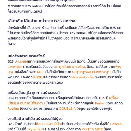
สะดวกสุดๆ! B2S online เปิดให้คุณช้อปได้ตลอดวันตลอดคืน อยากได้อะไร แค่คลิก
ก็รอรับสินค้าที่บ้านได้เลย!
เลือกช้อปสินค้าแนะนำจาก B2S Online
สำหรับใครที่กำลังมองหา ร้านอุปกรณ์เครื่องเขียนใกล้ฉัน หรืออยากแวะร้าน B2S แต่
ไม่สะดวก วันนี้เราได้รวบรวมสินค้าแนะนำจาก B2S Online มาให้คุณเลือกสรรได้ง่ายๆ
พร้อมตอบโจทย์ทุกไลฟ์สไตล์ ไม่ว่าคุณจะมองหา ร้านขายหนังสือ หรือสินค้าอื่นๆ
ก็ตาม
หนังสือหลากหลายสไตล์
B2S มี
หนังสือ
หลากหลายแนวจากสำนักพิมพ์ชั้นนำ ไม่ว่าจะเป็นนิยายยอดนิยมอย่าง
Lavender
, ตำราเรียนเข้มข้นของ
ดร. ศุภวัฒน์ พุกเจริญ
, นิตยสารอัปเดตจาก
เพ็ญ
บุญ
, หนังสือเด็กจาก
MIS
หนังสือจิตวิทยาจาก
Mugunghwa Publishing
, หนังสือ
พัฒนาตนเองจาก
KOOB
และวรรณกรรมจาก
Nanmeebooks
ทั้งหมดนี้สามารถซื้อ
ออนไลน์ได้อย่างง่ายดายเพียงคลิกเดียว
เครื่องเขียนคู่ใจ ทุกการสร้างสรรค์
มองหาปากกาดีๆ ดินสอหลากหลาย หรืออุปกรณ์สำนักงานครบครัน B2S มี
เครื่อง
เขียนและอุปกรณ์สำนักงาน
ให้เลือกมากมาย ตั้งแต่ปากกาลูกลื่น
Parker
ชุดดินสอกด
Rotring
ไปจนถึงกระดาษถ่ายเอกสาร
DOUBLE A
ให้คุณเลือกใช้ได้อย่างจุใจ
งานศิลป์ งานฝีมือ สร้างสรรค์ไม่รู้จบ
B2S จัดเต็มอุปกรณ์
ศิลปะและงานฝีมือ
สำหรับคนสร้างสรรค์ตัวจริง ทั้งสีไม้
Colleen
,
ขาตั้งไม้บนโต๊ะ
Pyramid
และอุปกรณ์ DIY ต่างๆ จาก
MONT MARTE
ให้คุณ