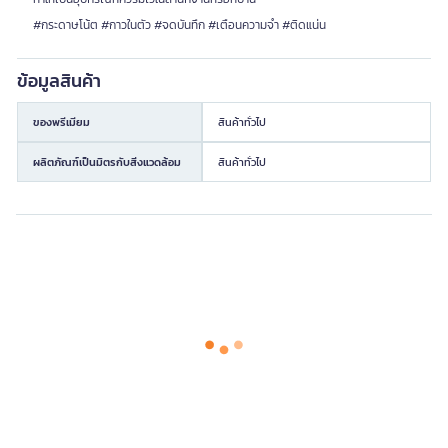
#กระดาษโน้ต #กาวในตัว #จดบันทึก #เตือนความจำ #ติดแน่น
ข้อมูลสินค้า
ของพรีเมียม
สินค้าทั่วไป
ผลิตภัณฑ์เป็นมิตรกับสิ่งแวดล้อม
สินค้าทั่วไป