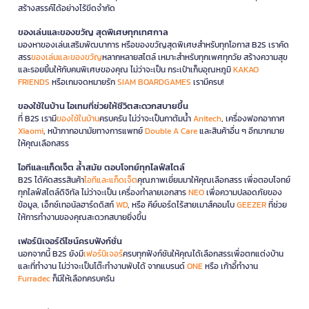
สร้างสรรค์ได้อย่างไร้ขีดจำกัด
ของเล่นและของขวัญ สุดพิเศษทุกเทศกาล
มองหาของเล่นเสริมพัฒนาการ หรือของขวัญสุดพิเศษสำหรับทุกโอกาส B2S เราคัด
สรร
ของเล่นและของขวัญ
หลากหลายสไตล์ เหมาะสำหรับทุกเพศทุกวัย สร้างความสุข
และรอยยิ้มให้กับคนพิเศษของคุณ ไม่ว่าจะเป็น กระเป๋าเก็บอุณหภูมิ
KAKAO
FRIENDS
หรือเกมจดหมายรัก
SIAM BOARDGAMES
เรามีครบ!
ของใช้ในบ้าน ไอเทมที่ช่วยให้ชีวิตสะดวกสบายขึ้น
ที่ B2S เรามี
ของใช้ในบ้าน
ครบครัน ไม่ว่าจะเป็นกาต้มน้ำ
Anitech
, เครื่องฟอกอากาศ
Xiaomi
, หน้ากากอนามัยทางการแพทย์
Double A Care
และสินค้าอื่น ๆ อีกมากมาย
ให้คุณเลือกสรร
ไอทีและแก็ดเจ็ต ล้ำสมัย ตอบโจทย์ทุกไลฟ์สไตล์
B2S ได้คัดสรรสินค้า
ไอทีและแก็ดเจ็ต
คุณภาพเยี่ยมมาให้คุณเลือกสรร เพื่อตอบโจทย์
ทุกไลฟ์สไตล์ดิจิทัล ไม่ว่าจะเป็น เครื่องทำลายเอกสาร
NEO
เพื่อความปลอดภัยของ
ข้อมูล, เอ็กซ์เทอนัลฮาร์ดดิสก์
WD
, หรือ คีย์บอร์ดไร้สายเมาส์คอมโบ
GEEZER
ที่ช่วย
ให้การทำงานของคุณสะดวกสบายยิ่งขึ้น
เฟอร์นิเจอร์ดีไซน์ครบฟังก์ชั่น
นอกจากนี้ B2S ยังมี
เฟอร์นิเจอร์
ครบทุกฟังก์ชันให้คุณได้เลือกสรรเพื่อตกแต่งบ้าน
และที่ทำงาน ไม่ว่าจะเป็นโต๊ะทำงานพับได้ จากแบรนด์
ONE
หรือ เก้าอี้ทำงาน
Furradec
ก็มีให้เลือกครบครัน