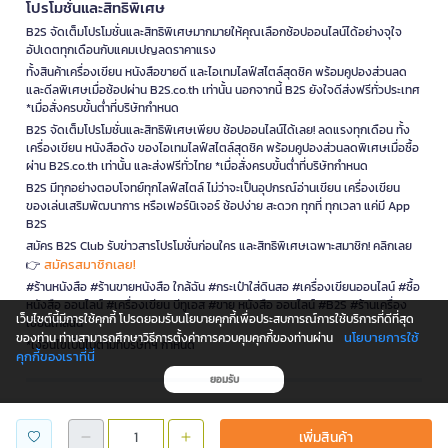
โปรโมชั่นและสิทธิพิเศษ
B2S จัดเต็มโปรโมชั่นและสิทธิพิเศษมากมายให้คุณเลือกช้อปออนไลน์ได้อย่างจุใจ
อัปเดตทุกเดือนกับแคมเปญลดราคาแรง
ทั้งสินค้าเครื่องเขียน หนังสือขายดี และไอเทมไลฟ์สไตล์สุดชิค พร้อมคูปองส่วนลด
และดีลพิเศษเมื่อช้อปผ่าน B2S.co.th เท่านั้น นอกจากนี้ B2S ยังใจดีส่งฟรีทั่วประเทศ
*เมื่อสั่งครบขั้นต่ำที่บริษัทกำหนด
B2S จัดเต็มโปรโมชั่นและสิทธิพิเศษเพียบ ช้อปออนไลน์ได้เลย! ลดแรงทุกเดือน ทั้ง
เครื่องเขียน หนังสือดัง ของไอเทมไลฟ์สไตล์สุดชิค พร้อมคูปองส่วนลดพิเศษเมื่อซื้อ
ผ่าน B2S.co.th เท่านั้น และส่งฟรีทั่วไทย *เมื่อสั่งครบขั้นต่ำที่บริษัทกำหนด
B2S มีทุกอย่างตอบโจทย์ทุกไลฟ์สไตล์ ไม่ว่าจะเป็นอุปกรณ์อ่านเขียน เครื่องเขียน
ของเล่นเสริมพัฒนาการ หรือเฟอร์นิเจอร์ ช้อปง่าย สะดวก ทุกที่ ทุกเวลา แค่มี App
B2S
สมัคร B2S Club รับข่าวสารโปรโมชั่นก่อนใคร และสิทธิพิเศษเฉพาะสมาชิก! คลิกเลย
สมัครสมาชิกเลย!
👉
#ร้านหนังสือ #ร้านขายหนังสือ ใกล้ฉัน #กระเป๋าใส่ดินสอ #เครื่องเขียนออนไลน์ #ซื้อ
หนังสือ ออนไลน์ #เครื่องเขียน บีทูเอส #ขาย หนังสือ ออนไลน์ #B2S #ร้านเครื่อง
เว็บไซต์นี้มีการใช้คุกกี้ โปรดยอมรับนโยบายคุกกี้เพื่อประสบการณ์การใช้บริการที่ดีที่สุด
เขียนใกล้ฉัน
นโยบายการใช้
ของท่าน ท่านสามารถศึกษาวิธีการตั้งค่าการควบคุมคุกกี้ของท่านผ่าน
*เงื่อนไขเป็นไปตามที่บริษัทฯ กำหนด
คุกกี้ของเราที่นี่
ยอมรับ
is a company operating under
เพิ่มสินค้า