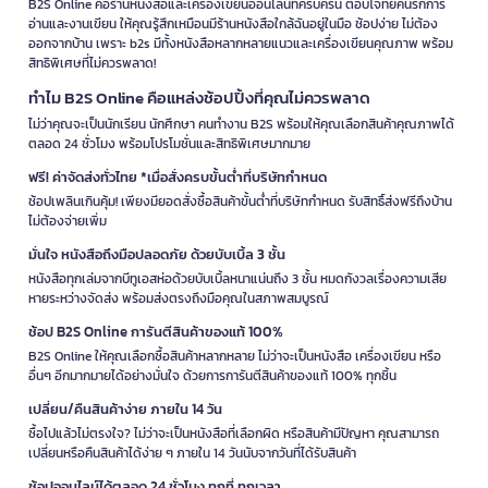
B2S Online คือร้านหนังสือและเครื่องเขียนออนไลน์ที่ครบครัน ตอบโจทย์คนรักการ
อ่านและงานเขียน ให้คุณรู้สึกเหมือนมีร้านหนังสือใกล้ฉันอยู่ในมือ ช้อปง่าย ไม่ต้อง
ออกจากบ้าน เพราะ b2s มีทั้งหนังสือหลากหลายแนวและเครื่องเขียนคุณภาพ พร้อม
สิทธิพิเศษที่ไม่ควรพลาด!
ทำไม B2S Online คือแหล่งช้อปปิ้งที่คุณไม่ควรพลาด
ไม่ว่าคุณจะเป็นนักเรียน นักศึกษา คนทำงาน B2S พร้อมให้คุณเลือกสินค้าคุณภาพได้
ตลอด 24 ชั่วโมง พร้อมโปรโมชั่นและสิทธิพิเศษมากมาย
ฟรี! ค่าจัดส่งทั่วไทย *เมื่อสั่งครบขั้นต่ำที่บริษัทกำหนด
ช้อปเพลินเกินคุ้ม! เพียงมียอดสั่งซื้อสินค้าขั้นต่ำที่บริษัทกำหนด รับสิทธิ์ส่งฟรีถึงบ้าน
ไม่ต้องจ่ายเพิ่ม
มั่นใจ หนังสือถึงมือปลอดภัย ด้วยบับเบิ้ล 3 ชั้น
หนังสือทุกเล่มจากบีทูเอสห่อด้วยบับเบิ้ลหนาแน่นถึง 3 ชั้น หมดกังวลเรื่องความเสีย
หายระหว่างจัดส่ง พร้อมส่งตรงถึงมือคุณในสภาพสมบูรณ์
ช้อป B2S Online การันตีสินค้าของแท้ 100%
B2S Online ให้คุณเลือกซื้อสินค้าหลากหลาย ไม่ว่าจะเป็นหนังสือ เครื่องเขียน หรือ
อื่นๆ อีกมากมายได้อย่างมั่นใจ ด้วยการการันตีสินค้าของแท้ 100% ทุกชิ้น
เปลี่ยน/คืนสินค้าง่าย ภายใน 14 วัน
ซื้อไปแล้วไม่ตรงใจ? ไม่ว่าจะเป็นหนังสือที่เลือกผิด หรือสินค้ามีปัญหา คุณสามารถ
เปลี่ยนหรือคืนสินค้าได้ง่าย ๆ ภายใน 14 วันนับจากวันที่ได้รับสินค้า
ช้อปออนไลน์ได้ตลอด 24 ชั่วโมง ทุกที่ ทุกเวลา