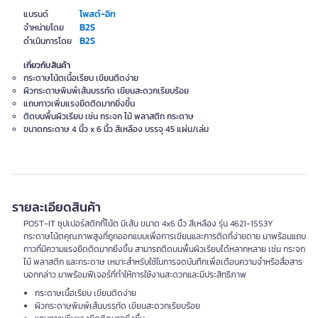
โพสต์-อิท
แบรนด์
B2S
จำหน่ายโดย
B2S
ดำเนินการโดย
เกี่ยวกับสินค้า
กระดาษโน้ตเนื้อเรียบ เขียนติดง่าย
ผิวกระดาษพิมพ์เส้นบรรทัด เขียนสะดวกเรียบร้อย
แถบกาวเพิ่มแรงยึดติดมากยิ่งขึ้น
ติดบนพื้นผิวเรียบ เช่น กระจก ไม้ พลาสติก กระดาษ
ขนาดกระดาษ 4 นิ้ว x 6 นิ้ว สีเหลือง บรรจุ 45 แผ่น/เล่ม
รายละเอียดสินค้า
POST-IT ซุปเปอร์สติกกี้โน้ต มีเส้น ขนาด 4x6 นิ้ว สีเหลือง รุ่น 4621-1SS3Y
กระดาษโน้ตคุณภาพสูงที่ถูกออกแบบเพื่อการเขียนและการติดที่ง่ายดาย มาพร้อมแถบ
กาวที่มีความแรงยึดติดมากยิ่งขึ้น สามารถติดบนพื้นผิวเรียบได้หลากหลาย เช่น กระจก
ไม้ พลาสติก และกระดาษ เหมาะสำหรับใช้ในการจดบันทึกเพื่อเตือนความจำหรือสื่อสาร
บอกกล่าว มาพร้อมฟีเจอร์ที่ทำให้การใช้งานสะดวกและมีประสิทธิภาพ
กระดาษเนื้อเรียบ เขียนติดง่าย
ผิวกระดาษพิมพ์เส้นบรรทัด เขียนสะดวกเรียบร้อย