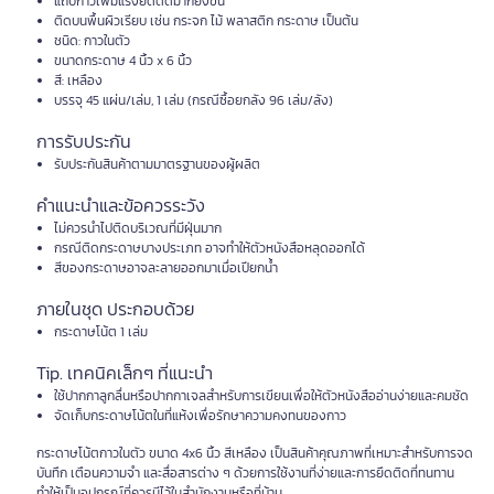
แถบกาวเพิ่มแรงยึดติดมากยิ่งขึ้น
ติดบนพื้นผิวเรียบ เช่น กระจก ไม้ พลาสติก กระดาษ เป็นต้น
ชนิด: กาวในตัว
ขนาดกระดาษ 4 นิ้ว x 6 นิ้ว
สี: เหลือง
บรรจุ 45 แผ่น/เล่ม, 1 เล่ม (กรณีซื้อยกลัง 96 เล่ม/ลัง)
การรับประกัน
รับประกันสินค้าตามมาตรฐานของผู้ผลิต
คำแนะนำและข้อควรระวัง
ไม่ควรนำไปติดบริเวณที่มีฝุ่นมาก
กรณีติดกระดาษบางประเภท อาจทำให้ตัวหนังสือหลุดออกได้
สีของกระดาษอาจละลายออกมาเมื่อเปียกน้ำ
ภายในชุด ประกอบด้วย
กระดาษโน้ต 1 เล่ม
Tip. เทคนิคเล็กๆ ที่แนะนำ
ใช้ปากกาลูกลื่นหรือปากกาเจลสำหรับการเขียนเพื่อให้ตัวหนังสืออ่านง่ายและคมชัด
จัดเก็บกระดาษโน้ตในที่แห้งเพื่อรักษาความคงทนของกาว
กระดาษโน้ตกาวในตัว ขนาด 4x6 นิ้ว สีเหลือง เป็นสินค้าคุณภาพที่เหมาะสำหรับการจด
บันทึก เตือนความจำ และสื่อสารต่าง ๆ ด้วยการใช้งานที่ง่ายและการยึดติดที่ทนทาน
ทำให้เป็นอุปกรณ์ที่ควรมีไว้ในสำนักงานหรือที่บ้าน