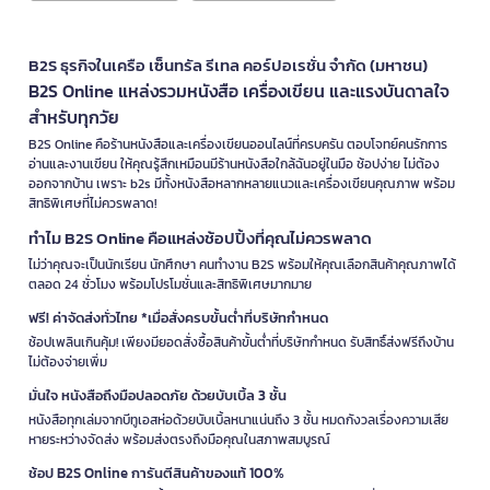
B2S ธุรกิจในเครือ เซ็นทรัล รีเทล คอร์ปอเรชั่น จำกัด (มหาชน)
B2S Online แหล่งรวมหนังสือ เครื่องเขียน และแรงบันดาลใจ
สำหรับทุกวัย
B2S Online คือร้านหนังสือและเครื่องเขียนออนไลน์ที่ครบครัน ตอบโจทย์คนรักการ
อ่านและงานเขียน ให้คุณรู้สึกเหมือนมีร้านหนังสือใกล้ฉันอยู่ในมือ ช้อปง่าย ไม่ต้อง
ออกจากบ้าน เพราะ b2s มีทั้งหนังสือหลากหลายแนวและเครื่องเขียนคุณภาพ พร้อม
สิทธิพิเศษที่ไม่ควรพลาด!
ทำไม B2S Online คือแหล่งช้อปปิ้งที่คุณไม่ควรพลาด
ไม่ว่าคุณจะเป็นนักเรียน นักศึกษา คนทำงาน B2S พร้อมให้คุณเลือกสินค้าคุณภาพได้
ตลอด 24 ชั่วโมง พร้อมโปรโมชั่นและสิทธิพิเศษมากมาย
ฟรี! ค่าจัดส่งทั่วไทย *เมื่อสั่งครบขั้นต่ำที่บริษัทกำหนด
ช้อปเพลินเกินคุ้ม! เพียงมียอดสั่งซื้อสินค้าขั้นต่ำที่บริษัทกำหนด รับสิทธิ์ส่งฟรีถึงบ้าน
ไม่ต้องจ่ายเพิ่ม
มั่นใจ หนังสือถึงมือปลอดภัย ด้วยบับเบิ้ล 3 ชั้น
หนังสือทุกเล่มจากบีทูเอสห่อด้วยบับเบิ้ลหนาแน่นถึง 3 ชั้น หมดกังวลเรื่องความเสีย
หายระหว่างจัดส่ง พร้อมส่งตรงถึงมือคุณในสภาพสมบูรณ์
ช้อป B2S Online การันตีสินค้าของแท้ 100%