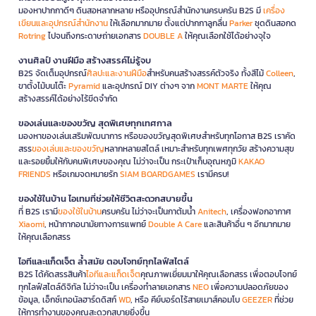
มองหาปากกาดีๆ ดินสอหลากหลาย หรืออุปกรณ์สำนักงานครบครัน B2S มี
เครื่อง
เขียนและอุปกรณ์สำนักงาน
ให้เลือกมากมาย ตั้งแต่ปากกาลูกลื่น
Parker
ชุดดินสอกด
Rotring
ไปจนถึงกระดาษถ่ายเอกสาร
DOUBLE A
ให้คุณเลือกใช้ได้อย่างจุใจ
งานศิลป์ งานฝีมือ สร้างสรรค์ไม่รู้จบ
B2S จัดเต็มอุปกรณ์
ศิลปะและงานฝีมือ
สำหรับคนสร้างสรรค์ตัวจริง ทั้งสีไม้
Colleen
,
ขาตั้งไม้บนโต๊ะ
Pyramid
และอุปกรณ์ DIY ต่างๆ จาก
MONT MARTE
ให้คุณ
สร้างสรรค์ได้อย่างไร้ขีดจำกัด
ของเล่นและของขวัญ สุดพิเศษทุกเทศกาล
มองหาของเล่นเสริมพัฒนาการ หรือของขวัญสุดพิเศษสำหรับทุกโอกาส B2S เราคัด
สรร
ของเล่นและของขวัญ
หลากหลายสไตล์ เหมาะสำหรับทุกเพศทุกวัย สร้างความสุข
และรอยยิ้มให้กับคนพิเศษของคุณ ไม่ว่าจะเป็น กระเป๋าเก็บอุณหภูมิ
KAKAO
FRIENDS
หรือเกมจดหมายรัก
SIAM BOARDGAMES
เรามีครบ!
ของใช้ในบ้าน ไอเทมที่ช่วยให้ชีวิตสะดวกสบายขึ้น
ที่ B2S เรามี
ของใช้ในบ้าน
ครบครัน ไม่ว่าจะเป็นกาต้มน้ำ
Anitech
, เครื่องฟอกอากาศ
Xiaomi
, หน้ากากอนามัยทางการแพทย์
Double A Care
และสินค้าอื่น ๆ อีกมากมาย
ให้คุณเลือกสรร
ไอทีและแก็ดเจ็ต ล้ำสมัย ตอบโจทย์ทุกไลฟ์สไตล์
B2S ได้คัดสรรสินค้า
ไอทีและแก็ดเจ็ต
คุณภาพเยี่ยมมาให้คุณเลือกสรร เพื่อตอบโจทย์
ทุกไลฟ์สไตล์ดิจิทัล ไม่ว่าจะเป็น เครื่องทำลายเอกสาร
NEO
เพื่อความปลอดภัยของ
ข้อมูล, เอ็กซ์เทอนัลฮาร์ดดิสก์
WD
, หรือ คีย์บอร์ดไร้สายเมาส์คอมโบ
GEEZER
ที่ช่วย
ให้การทำงานของคุณสะดวกสบายยิ่งขึ้น