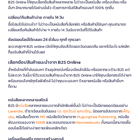
B2S Online ให้คุณเลือกซื้อสินค้าหลากหลาย ไม่ว่าจะเป็นหนังสือ เครื่องเขียน หรือ
อื่นๆ อีกมากมายได้อย่างมั่นใจ ด้วยการการันตีสินค้าของแท้ 100% ทุกชิ้น
เปลี่ยน/คืนสินค้าง่าย ภายใน 14 วัน
ซื้อไปแล้วไม่ตรงใจ? ไม่ว่าจะเป็นหนังสือที่เลือกผิด หรือสินค้ามีปัญหา คุณสามารถ
เปลี่ยนหรือคืนสินค้าได้ง่าย ๆ ภายใน 14 วันนับจากวันที่ได้รับสินค้า
ช้อปออนไลน์ได้ตลอด 24 ชั่วโมง ทุกที่ ทุกเวลา
สะดวกสุดๆ! B2S online เปิดให้คุณช้อปได้ตลอดวันตลอดคืน อยากได้อะไร แค่คลิก
ก็รอรับสินค้าที่บ้านได้เลย!
เลือกช้อปสินค้าแนะนำจาก B2S Online
สำหรับใครที่กำลังมองหา ร้านอุปกรณ์เครื่องเขียนใกล้ฉัน หรืออยากแวะร้าน B2S แต่
ไม่สะดวก วันนี้เราได้รวบรวมสินค้าแนะนำจาก B2S Online มาให้คุณเลือกสรรได้ง่ายๆ
พร้อมตอบโจทย์ทุกไลฟ์สไตล์ ไม่ว่าคุณจะมองหา ร้านขายหนังสือ หรือสินค้าอื่นๆ
ก็ตาม
หนังสือหลากหลายสไตล์
B2S มี
หนังสือ
หลากหลายแนวจากสำนักพิมพ์ชั้นนำ ไม่ว่าจะเป็นนิยายยอดนิยมอย่าง
Lavender
, ตำราเรียนเข้มข้นของ
ดร. ศุภวัฒน์ พุกเจริญ
, นิตยสารอัปเดตจาก
เพ็ญ
บุญ
, หนังสือเด็กจาก
MIS
หนังสือจิตวิทยาจาก
Mugunghwa Publishing
, หนังสือ
พัฒนาตนเองจาก
KOOB
และวรรณกรรมจาก
Nanmeebooks
ทั้งหมดนี้สามารถซื้อ
ออนไลน์ได้อย่างง่ายดายเพียงคลิกเดียว
เครื่องเขียนคู่ใจ ทุกการสร้างสรรค์