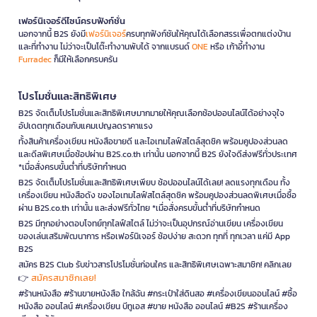
เฟอร์นิเจอร์ดีไซน์ครบฟังก์ชั่น
นอกจากนี้ B2S ยังมี
เฟอร์นิเจอร์
ครบทุกฟังก์ชันให้คุณได้เลือกสรรเพื่อตกแต่งบ้าน
และที่ทำงาน ไม่ว่าจะเป็นโต๊ะทำงานพับได้ จากแบรนด์
ONE
หรือ เก้าอี้ทำงาน
Furradec
ก็มีให้เลือกครบครัน
โปรโมชั่นและสิทธิพิเศษ
B2S จัดเต็มโปรโมชั่นและสิทธิพิเศษมากมายให้คุณเลือกช้อปออนไลน์ได้อย่างจุใจ
อัปเดตทุกเดือนกับแคมเปญลดราคาแรง
ทั้งสินค้าเครื่องเขียน หนังสือขายดี และไอเทมไลฟ์สไตล์สุดชิค พร้อมคูปองส่วนลด
และดีลพิเศษเมื่อช้อปผ่าน B2S.co.th เท่านั้น นอกจากนี้ B2S ยังใจดีส่งฟรีทั่วประเทศ
*เมื่อสั่งครบขั้นต่ำที่บริษัทกำหนด
B2S จัดเต็มโปรโมชั่นและสิทธิพิเศษเพียบ ช้อปออนไลน์ได้เลย! ลดแรงทุกเดือน ทั้ง
เครื่องเขียน หนังสือดัง ของไอเทมไลฟ์สไตล์สุดชิค พร้อมคูปองส่วนลดพิเศษเมื่อซื้อ
ผ่าน B2S.co.th เท่านั้น และส่งฟรีทั่วไทย *เมื่อสั่งครบขั้นต่ำที่บริษัทกำหนด
B2S มีทุกอย่างตอบโจทย์ทุกไลฟ์สไตล์ ไม่ว่าจะเป็นอุปกรณ์อ่านเขียน เครื่องเขียน
ของเล่นเสริมพัฒนาการ หรือเฟอร์นิเจอร์ ช้อปง่าย สะดวก ทุกที่ ทุกเวลา แค่มี App
B2S
สมัคร B2S Club รับข่าวสารโปรโมชั่นก่อนใคร และสิทธิพิเศษเฉพาะสมาชิก! คลิกเลย
สมัครสมาชิกเลย!
👉
#ร้านหนังสือ #ร้านขายหนังสือ ใกล้ฉัน #กระเป๋าใส่ดินสอ #เครื่องเขียนออนไลน์ #ซื้อ
หนังสือ ออนไลน์ #เครื่องเขียน บีทูเอส #ขาย หนังสือ ออนไลน์ #B2S #ร้านเครื่อง