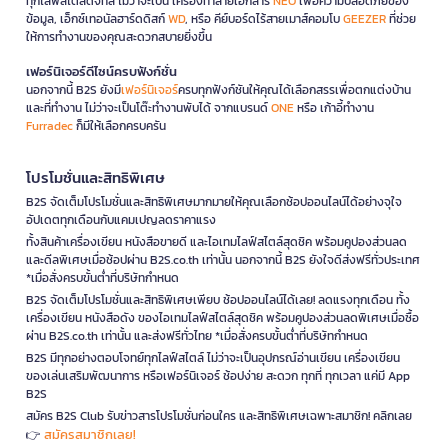
ทุกไลฟ์สไตล์ดิจิทัล ไม่ว่าจะเป็น เครื่องทำลายเอกสาร
NEO
เพื่อความปลอดภัยของ
ข้อมูล, เอ็กซ์เทอนัลฮาร์ดดิสก์
WD
, หรือ คีย์บอร์ดไร้สายเมาส์คอมโบ
GEEZER
ที่ช่วย
ให้การทำงานของคุณสะดวกสบายยิ่งขึ้น
เฟอร์นิเจอร์ดีไซน์ครบฟังก์ชั่น
นอกจากนี้ B2S ยังมี
เฟอร์นิเจอร์
ครบทุกฟังก์ชันให้คุณได้เลือกสรรเพื่อตกแต่งบ้าน
และที่ทำงาน ไม่ว่าจะเป็นโต๊ะทำงานพับได้ จากแบรนด์
ONE
หรือ เก้าอี้ทำงาน
Furradec
ก็มีให้เลือกครบครัน
โปรโมชั่นและสิทธิพิเศษ
B2S จัดเต็มโปรโมชั่นและสิทธิพิเศษมากมายให้คุณเลือกช้อปออนไลน์ได้อย่างจุใจ
อัปเดตทุกเดือนกับแคมเปญลดราคาแรง
ทั้งสินค้าเครื่องเขียน หนังสือขายดี และไอเทมไลฟ์สไตล์สุดชิค พร้อมคูปองส่วนลด
และดีลพิเศษเมื่อช้อปผ่าน B2S.co.th เท่านั้น นอกจากนี้ B2S ยังใจดีส่งฟรีทั่วประเทศ
*เมื่อสั่งครบขั้นต่ำที่บริษัทกำหนด
B2S จัดเต็มโปรโมชั่นและสิทธิพิเศษเพียบ ช้อปออนไลน์ได้เลย! ลดแรงทุกเดือน ทั้ง
เครื่องเขียน หนังสือดัง ของไอเทมไลฟ์สไตล์สุดชิค พร้อมคูปองส่วนลดพิเศษเมื่อซื้อ
ผ่าน B2S.co.th เท่านั้น และส่งฟรีทั่วไทย *เมื่อสั่งครบขั้นต่ำที่บริษัทกำหนด
B2S มีทุกอย่างตอบโจทย์ทุกไลฟ์สไตล์ ไม่ว่าจะเป็นอุปกรณ์อ่านเขียน เครื่องเขียน
ของเล่นเสริมพัฒนาการ หรือเฟอร์นิเจอร์ ช้อปง่าย สะดวก ทุกที่ ทุกเวลา แค่มี App
B2S
สมัคร B2S Club รับข่าวสารโปรโมชั่นก่อนใคร และสิทธิพิเศษเฉพาะสมาชิก! คลิกเลย
สมัครสมาชิกเลย!
👉