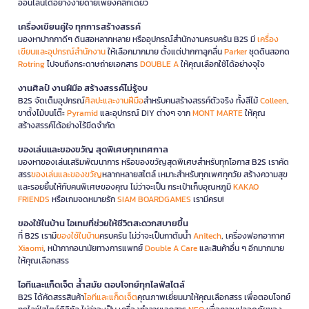
ออนไลน์ได้อย่างง่ายดายเพียงคลิกเดียว
เครื่องเขียนคู่ใจ ทุกการสร้างสรรค์
มองหาปากกาดีๆ ดินสอหลากหลาย หรืออุปกรณ์สำนักงานครบครัน B2S มี
เครื่อง
เขียนและอุปกรณ์สำนักงาน
ให้เลือกมากมาย ตั้งแต่ปากกาลูกลื่น
Parker
ชุดดินสอกด
Rotring
ไปจนถึงกระดาษถ่ายเอกสาร
DOUBLE A
ให้คุณเลือกใช้ได้อย่างจุใจ
งานศิลป์ งานฝีมือ สร้างสรรค์ไม่รู้จบ
B2S จัดเต็มอุปกรณ์
ศิลปะและงานฝีมือ
สำหรับคนสร้างสรรค์ตัวจริง ทั้งสีไม้
Colleen
,
ขาตั้งไม้บนโต๊ะ
Pyramid
และอุปกรณ์ DIY ต่างๆ จาก
MONT MARTE
ให้คุณ
สร้างสรรค์ได้อย่างไร้ขีดจำกัด
ของเล่นและของขวัญ สุดพิเศษทุกเทศกาล
มองหาของเล่นเสริมพัฒนาการ หรือของขวัญสุดพิเศษสำหรับทุกโอกาส B2S เราคัด
สรร
ของเล่นและของขวัญ
หลากหลายสไตล์ เหมาะสำหรับทุกเพศทุกวัย สร้างความสุข
และรอยยิ้มให้กับคนพิเศษของคุณ ไม่ว่าจะเป็น กระเป๋าเก็บอุณหภูมิ
KAKAO
FRIENDS
หรือเกมจดหมายรัก
SIAM BOARDGAMES
เรามีครบ!
ของใช้ในบ้าน ไอเทมที่ช่วยให้ชีวิตสะดวกสบายขึ้น
ที่ B2S เรามี
ของใช้ในบ้าน
ครบครัน ไม่ว่าจะเป็นกาต้มน้ำ
Anitech
, เครื่องฟอกอากาศ
Xiaomi
, หน้ากากอนามัยทางการแพทย์
Double A Care
และสินค้าอื่น ๆ อีกมากมาย
ให้คุณเลือกสรร
ไอทีและแก็ดเจ็ต ล้ำสมัย ตอบโจทย์ทุกไลฟ์สไตล์
B2S ได้คัดสรรสินค้า
ไอทีและแก็ดเจ็ต
คุณภาพเยี่ยมมาให้คุณเลือกสรร เพื่อตอบโจทย์