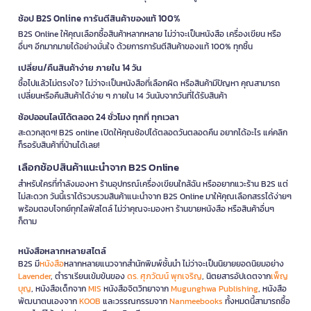
ช้อป B2S Online การันตีสินค้าของแท้ 100%
B2S Online ให้คุณเลือกซื้อสินค้าหลากหลาย ไม่ว่าจะเป็นหนังสือ เครื่องเขียน หรือ
อื่นๆ อีกมากมายได้อย่างมั่นใจ ด้วยการการันตีสินค้าของแท้ 100% ทุกชิ้น
เปลี่ยน/คืนสินค้าง่าย ภายใน 14 วัน
ซื้อไปแล้วไม่ตรงใจ? ไม่ว่าจะเป็นหนังสือที่เลือกผิด หรือสินค้ามีปัญหา คุณสามารถ
เปลี่ยนหรือคืนสินค้าได้ง่าย ๆ ภายใน 14 วันนับจากวันที่ได้รับสินค้า
ช้อปออนไลน์ได้ตลอด 24 ชั่วโมง ทุกที่ ทุกเวลา
สะดวกสุดๆ! B2S online เปิดให้คุณช้อปได้ตลอดวันตลอดคืน อยากได้อะไร แค่คลิก
ก็รอรับสินค้าที่บ้านได้เลย!
เลือกช้อปสินค้าแนะนำจาก B2S Online
สำหรับใครที่กำลังมองหา ร้านอุปกรณ์เครื่องเขียนใกล้ฉัน หรืออยากแวะร้าน B2S แต่
ไม่สะดวก วันนี้เราได้รวบรวมสินค้าแนะนำจาก B2S Online มาให้คุณเลือกสรรได้ง่ายๆ
พร้อมตอบโจทย์ทุกไลฟ์สไตล์ ไม่ว่าคุณจะมองหา ร้านขายหนังสือ หรือสินค้าอื่นๆ
ก็ตาม
หนังสือหลากหลายสไตล์
B2S มี
หนังสือ
หลากหลายแนวจากสำนักพิมพ์ชั้นนำ ไม่ว่าจะเป็นนิยายยอดนิยมอย่าง
Lavender
, ตำราเรียนเข้มข้นของ
ดร. ศุภวัฒน์ พุกเจริญ
, นิตยสารอัปเดตจาก
เพ็ญ
บุญ
, หนังสือเด็กจาก
MIS
หนังสือจิตวิทยาจาก
Mugunghwa Publishing
, หนังสือ
พัฒนาตนเองจาก
KOOB
และวรรณกรรมจาก
Nanmeebooks
ทั้งหมดนี้สามารถซื้อ