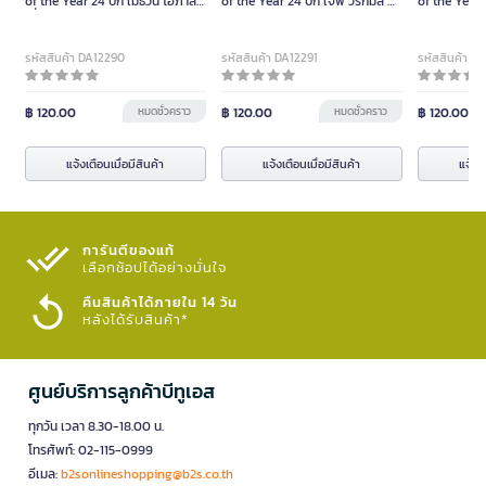
of the Year 24 ปก เมธวิน โอภาส
of the Year 24 ปก เจฟ วรกมล ชา
of the Year 
เอี่ยมขจร
เตอร์
ร่มไทรทอง
รหัสสินค้า DA12290
รหัสสินค้า DA12291
รหัสสินค้า D
฿ 120.00
หมดชั่วคราว
฿ 120.00
หมดชั่วคราว
฿ 120.00
แจ้งเตือนเมื่อมีสินค้า
แจ้งเตือนเมื่อมีสินค้า
แจ้งเต
การันตีของแท้
เลือกช้อปได้อย่างมั่นใจ​
คืนสินค้าได้ภายใน 14 วัน
หลังได้รับสินค้า*
ศูนย์บริการลูกค้าบีทูเอส
ทุกวัน เวลา 8.30-18.00 น.
โทรศัพท์: 02-115-0999
อีเมล:
b2sonlineshopping@b2s.co.th