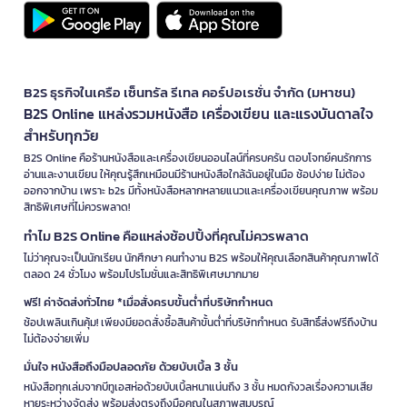
B2S ธุรกิจในเครือ เซ็นทรัล รีเทล คอร์ปอเรชั่น จำกัด (มหาชน)
B2S Online แหล่งรวมหนังสือ เครื่องเขียน และแรงบันดาลใจ
สำหรับทุกวัย
B2S Online คือร้านหนังสือและเครื่องเขียนออนไลน์ที่ครบครัน ตอบโจทย์คนรักการ
อ่านและงานเขียน ให้คุณรู้สึกเหมือนมีร้านหนังสือใกล้ฉันอยู่ในมือ ช้อปง่าย ไม่ต้อง
ออกจากบ้าน เพราะ b2s มีทั้งหนังสือหลากหลายแนวและเครื่องเขียนคุณภาพ พร้อม
สิทธิพิเศษที่ไม่ควรพลาด!
ทำไม B2S Online คือแหล่งช้อปปิ้งที่คุณไม่ควรพลาด
ไม่ว่าคุณจะเป็นนักเรียน นักศึกษา คนทำงาน B2S พร้อมให้คุณเลือกสินค้าคุณภาพได้
ตลอด 24 ชั่วโมง พร้อมโปรโมชั่นและสิทธิพิเศษมากมาย
ฟรี! ค่าจัดส่งทั่วไทย *เมื่อสั่งครบขั้นต่ำที่บริษัทกำหนด
ช้อปเพลินเกินคุ้ม! เพียงมียอดสั่งซื้อสินค้าขั้นต่ำที่บริษัทกำหนด รับสิทธิ์ส่งฟรีถึงบ้าน
ไม่ต้องจ่ายเพิ่ม
มั่นใจ หนังสือถึงมือปลอดภัย ด้วยบับเบิ้ล 3 ชั้น
หนังสือทุกเล่มจากบีทูเอสห่อด้วยบับเบิ้ลหนาแน่นถึง 3 ชั้น หมดกังวลเรื่องความเสีย
หายระหว่างจัดส่ง พร้อมส่งตรงถึงมือคุณในสภาพสมบูรณ์