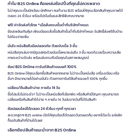
ทำไม B2S Online คือแหล่งช้อปปิ้งที่คุณไม่ควรพลาด
ไม่ว่าคุณจะเป็นนักเรียน นักศึกษา คนทำงาน B2S พร้อมให้คุณเลือกสินค้าคุณภาพได้
ตลอด 24 ชั่วโมง พร้อมโปรโมชั่นและสิทธิพิเศษมากมาย
ฟรี! ค่าจัดส่งทั่วไทย *เมื่อสั่งครบขั้นต่ำที่บริษัทกำหนด
ช้อปเพลินเกินคุ้ม! เพียงมียอดสั่งซื้อสินค้าขั้นต่ำที่บริษัทกำหนด รับสิทธิ์ส่งฟรีถึงบ้าน
ไม่ต้องจ่ายเพิ่ม
มั่นใจ หนังสือถึงมือปลอดภัย ด้วยบับเบิ้ล 3 ชั้น
หนังสือทุกเล่มจากบีทูเอสห่อด้วยบับเบิ้ลหนาแน่นถึง 3 ชั้น หมดกังวลเรื่องความเสีย
หายระหว่างจัดส่ง พร้อมส่งตรงถึงมือคุณในสภาพสมบูรณ์
ช้อป B2S Online การันตีสินค้าของแท้ 100%
B2S Online ให้คุณเลือกซื้อสินค้าหลากหลาย ไม่ว่าจะเป็นหนังสือ เครื่องเขียน หรือ
อื่นๆ อีกมากมายได้อย่างมั่นใจ ด้วยการการันตีสินค้าของแท้ 100% ทุกชิ้น
เปลี่ยน/คืนสินค้าง่าย ภายใน 14 วัน
ซื้อไปแล้วไม่ตรงใจ? ไม่ว่าจะเป็นหนังสือที่เลือกผิด หรือสินค้ามีปัญหา คุณสามารถ
เปลี่ยนหรือคืนสินค้าได้ง่าย ๆ ภายใน 14 วันนับจากวันที่ได้รับสินค้า
ช้อปออนไลน์ได้ตลอด 24 ชั่วโมง ทุกที่ ทุกเวลา
สะดวกสุดๆ! B2S online เปิดให้คุณช้อปได้ตลอดวันตลอดคืน อยากได้อะไร แค่คลิก
ก็รอรับสินค้าที่บ้านได้เลย!
เลือกช้อปสินค้าแนะนำจาก B2S Online