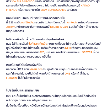
สรร
ของเล่นและของขวัญ
หลากหลายสไตล์ เหมาะสำหรับทุกเพศทุกวัย สร้างความสุข
และรอยยิ้มให้กับคนพิเศษของคุณ ไม่ว่าจะเป็น กระเป๋าเก็บอุณหภูมิ
KAKAO
FRIENDS
หรือเกมจดหมายรัก
SIAM BOARDGAMES
เรามีครบ!
ของใช้ในบ้าน ไอเทมที่ช่วยให้ชีวิตสะดวกสบายขึ้น
ที่ B2S เรามี
ของใช้ในบ้าน
ครบครัน ไม่ว่าจะเป็นกาต้มน้ำ
Anitech
, เครื่องฟอกอากาศ
Xiaomi
, หน้ากากอนามัยทางการแพทย์
Double A Care
และสินค้าอื่น ๆ อีกมากมาย
ให้คุณเลือกสรร
ไอทีและแก็ดเจ็ต ล้ำสมัย ตอบโจทย์ทุกไลฟ์สไตล์
B2S ได้คัดสรรสินค้า
ไอทีและแก็ดเจ็ต
คุณภาพเยี่ยมมาให้คุณเลือกสรร เพื่อตอบโจทย์
ทุกไลฟ์สไตล์ดิจิทัล ไม่ว่าจะเป็น เครื่องทำลายเอกสาร
NEO
เพื่อความปลอดภัยของ
ข้อมูล, เอ็กซ์เทอนัลฮาร์ดดิสก์
WD
, หรือ คีย์บอร์ดไร้สายเมาส์คอมโบ
GEEZER
ที่ช่วย
ให้การทำงานของคุณสะดวกสบายยิ่งขึ้น
เฟอร์นิเจอร์ดีไซน์ครบฟังก์ชั่น
นอกจากนี้ B2S ยังมี
เฟอร์นิเจอร์
ครบทุกฟังก์ชันให้คุณได้เลือกสรรเพื่อตกแต่งบ้าน
และที่ทำงาน ไม่ว่าจะเป็นโต๊ะทำงานพับได้ จากแบรนด์
ONE
หรือ เก้าอี้ทำงาน
Furradec
ก็มีให้เลือกครบครัน
โปรโมชั่นและสิทธิพิเศษ
B2S จัดเต็มโปรโมชั่นและสิทธิพิเศษมากมายให้คุณเลือกช้อปออนไลน์ได้อย่างจุใจ
อัปเดตทุกเดือนกับแคมเปญลดราคาแรง
ทั้งสินค้าเครื่องเขียน หนังสือขายดี และไอเทมไลฟ์สไตล์สุดชิค พร้อมคูปองส่วนลด