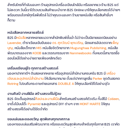
สำหรับใครที่กำลังมองหา ร้านอุปกรณ์เครื่องเขียนใกล้ฉัน หรืออยากแวะร้าน B2S แต่
ไม่สะดวก วันนี้เราได้รวบรวมสินค้าแนะนำจาก B2S Online มาให้คุณเลือกสรรได้ง่ายๆ
พร้อมตอบโจทย์ทุกไลฟ์สไตล์ ไม่ว่าคุณจะมองหา ร้านขายหนังสือ หรือสินค้าอื่นๆ
ก็ตาม
หนังสือหลากหลายสไตล์
B2S มี
หนังสือ
หลากหลายแนวจากสำนักพิมพ์ชั้นนำ ไม่ว่าจะเป็นนิยายยอดนิยมอย่าง
Lavender
, ตำราเรียนเข้มข้นของ
ดร. ศุภวัฒน์ พุกเจริญ
, นิตยสารอัปเดตจาก
เพ็ญ
บุญ
, หนังสือเด็กจาก
MIS
หนังสือจิตวิทยาจาก
Mugunghwa Publishing
, หนังสือ
พัฒนาตนเองจาก
KOOB
และวรรณกรรมจาก
Nanmeebooks
ทั้งหมดนี้สามารถซื้อ
ออนไลน์ได้อย่างง่ายดายเพียงคลิกเดียว
เครื่องเขียนคู่ใจ ทุกการสร้างสรรค์
มองหาปากกาดีๆ ดินสอหลากหลาย หรืออุปกรณ์สำนักงานครบครัน B2S มี
เครื่อง
เขียนและอุปกรณ์สำนักงาน
ให้เลือกมากมาย ตั้งแต่ปากกาลูกลื่น
Parker
ชุดดินสอกด
Rotring
ไปจนถึงกระดาษถ่ายเอกสาร
DOUBLE A
ให้คุณเลือกใช้ได้อย่างจุใจ
งานศิลป์ งานฝีมือ สร้างสรรค์ไม่รู้จบ
B2S จัดเต็มอุปกรณ์
ศิลปะและงานฝีมือ
สำหรับคนสร้างสรรค์ตัวจริง ทั้งสีไม้
Colleen
,
ขาตั้งไม้บนโต๊ะ
Pyramid
และอุปกรณ์ DIY ต่างๆ จาก
MONT MARTE
ให้คุณ
สร้างสรรค์ได้อย่างไร้ขีดจำกัด
ของเล่นและของขวัญ สุดพิเศษทุกเทศกาล
มองหาของเล่นเสริมพัฒนาการ หรือของขวัญสุดพิเศษสำหรับทุกโอกาส B2S เราคัด