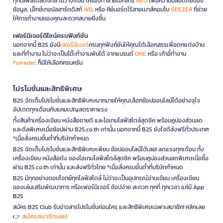
ทุกไลฟ์สไตล์ดิจิทัล ไม่ว่าจะเป็น เครื่องทำลายเอกสาร
NEO
เพื่อความปลอดภัยของ
ข้อมูล, เอ็กซ์เทอนัลฮาร์ดดิสก์
WD
, หรือ คีย์บอร์ดไร้สายเมาส์คอมโบ
GEEZER
ที่ช่วย
ให้การทำงานของคุณสะดวกสบายยิ่งขึ้น
เฟอร์นิเจอร์ดีไซน์ครบฟังก์ชั่น
นอกจากนี้ B2S ยังมี
เฟอร์นิเจอร์
ครบทุกฟังก์ชันให้คุณได้เลือกสรรเพื่อตกแต่งบ้าน
และที่ทำงาน ไม่ว่าจะเป็นโต๊ะทำงานพับได้ จากแบรนด์
ONE
หรือ เก้าอี้ทำงาน
Furradec
ก็มีให้เลือกครบครัน
โปรโมชั่นและสิทธิพิเศษ
B2S จัดเต็มโปรโมชั่นและสิทธิพิเศษมากมายให้คุณเลือกช้อปออนไลน์ได้อย่างจุใจ
อัปเดตทุกเดือนกับแคมเปญลดราคาแรง
ทั้งสินค้าเครื่องเขียน หนังสือขายดี และไอเทมไลฟ์สไตล์สุดชิค พร้อมคูปองส่วนลด
และดีลพิเศษเมื่อช้อปผ่าน B2S.co.th เท่านั้น นอกจากนี้ B2S ยังใจดีส่งฟรีทั่วประเทศ
*เมื่อสั่งครบขั้นต่ำที่บริษัทกำหนด
B2S จัดเต็มโปรโมชั่นและสิทธิพิเศษเพียบ ช้อปออนไลน์ได้เลย! ลดแรงทุกเดือน ทั้ง
เครื่องเขียน หนังสือดัง ของไอเทมไลฟ์สไตล์สุดชิค พร้อมคูปองส่วนลดพิเศษเมื่อซื้อ
ผ่าน B2S.co.th เท่านั้น และส่งฟรีทั่วไทย *เมื่อสั่งครบขั้นต่ำที่บริษัทกำหนด
B2S มีทุกอย่างตอบโจทย์ทุกไลฟ์สไตล์ ไม่ว่าจะเป็นอุปกรณ์อ่านเขียน เครื่องเขียน
ของเล่นเสริมพัฒนาการ หรือเฟอร์นิเจอร์ ช้อปง่าย สะดวก ทุกที่ ทุกเวลา แค่มี App
B2S
สมัคร B2S Club รับข่าวสารโปรโมชั่นก่อนใคร และสิทธิพิเศษเฉพาะสมาชิก! คลิกเลย
สมัครสมาชิกเลย!
👉