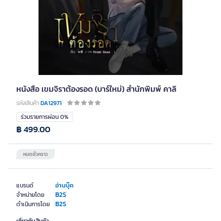
หนังสือ เขมจิราต้องรอด (บาร์ใหม่) สำนักพิมพ์ คาลิ
รหัสสินค้า
DA12971
ร่วมรายการผ่อน 0%
฿ 499.00
หมดชั่วคราว
อ่านบุ๊ค
แบรนด์
B2S
จำหน่ายโดย
B2S
ดำเนินการโดย