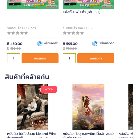
หนังสือนิยาย ภพเธอ (ปกอ่อน)
หนังสือ เมื่อผมอยากเป็นยูทูบเบอร์
แข่งกับแฟนเก่า (เล่ม 1-2)
รหัสสินค้า D098229
รหัสสินค้า DA08016
฿ 450.00
พร้อมจัดส่ง
฿ 595.00
พร้อมจัดส่ง
฿
฿
530.00
700.00
เพิ่มสินค้า
เพิ่มสินค้า
สินค้าที่คล้ายกัน
- 15 %
หนังสือ โปตัวปลอม Me and Who
หนังสือ ทั่วยุทธภพมีแต่สิ่งอัศจรรย์
หนังสือ พ้นเท