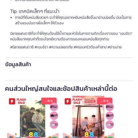
Tip. เทคนิคเล็กๆ ที่แนะนำ
การมีที่คั่นหนังสือสวยๆ จะทำให้คุณอยากหยิบหนังสือขึ้นมาอ่านบ่อยขึ้น มันเป็นการ
สร้างแรงบันดาลใจเล็กๆ ให้ตัวเอง
นิยายแฟนตาซีที่จะทำให้คุณต้องใช้น้ำตาและหัวใจในการตามติดเรื่องราวของ "เขมจิรา"
หนังสือมากคุณค่าที่ตอบโจทย์ความต้องการของหนอนหนังสือทุกท่าน
#นิยายแฟนตาซี #เขมจิรา #ความปลอดภัย #ครอบครัวต้องคำสาป #อ่านง่าย
ข้อมูลสินค้า
คนส่วนใหญ่สนใจและช้อปสินค้าเหล่านี้ต่อ
FLASH
FLASH
- 15 %
- 15 %
SALE
SALE