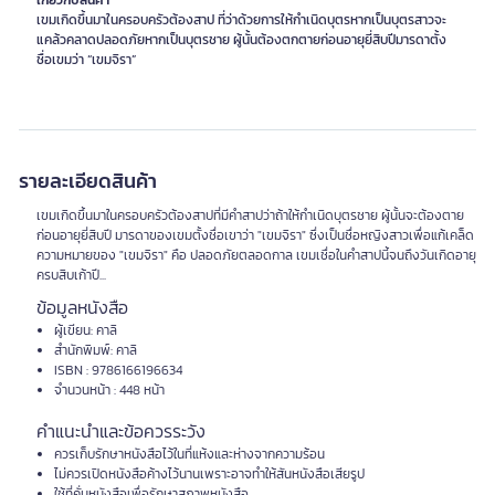
เกี่ยวกับสินค้า
เขมเกิดขึ้นมาในครอบครัวต้องสาป ที่ว่าด้วยการให้กำเนิดบุตรหากเป็นบุตรสาวจะ
แคล้วคลาดปลอดภัยหากเป็นบุตรชาย ผู้นั้นต้องตกตายก่อนอายุยี่สิบปีมารดาตั้ง
ชื่อเขมว่า “เขมจิรา”
รายละเอียดสินค้า
เขมเกิดขึ้นมาในครอบครัวต้องสาปที่มีคำสาปว่าถ้าให้กำเนิดบุตรชาย ผู้นั้นจะต้องตาย
ก่อนอายุยี่สิบปี มารดาของเขมตั้งชื่อเขาว่า "เขมจิรา" ซึ่งเป็นชื่อหญิงสาวเพื่อแก้เคล็ด
ความหมายของ "เขมจิรา" คือ ปลอดภัยตลอดกาล เขมเชื่อในคำสาปนี้จนถึงวันเกิดอายุ
ครบสิบเก้าปี...
ข้อมูลหนังสือ
ผู้เขียน: คาลิ
สำนักพิมพ์: คาลิ
ISBN : 9786166196634
จำนวนหน้า : 448 หน้า
คำแนะนำและข้อควรระวัง
ควรเก็บรักษาหนังสือไว้ในที่แห้งและห่างจากความร้อน
ไม่ควรเปิดหนังสือค้างไว้นานเพราะอาจทำให้สันหนังสือเสียรูป
ใช้ที่คั่นหนังสือเพื่อรักษาสภาพหนังสือ