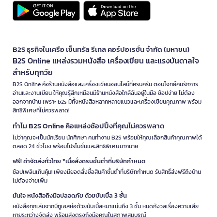
B2S ธุรกิจในเครือ เซ็นทรัล รีเทล คอร์ปอเรชั่น จำกัด (มหาชน)
B2S Online แหล่งรวมหนังสือ เครื่องเขียน และแรงบันดาลใจ
สำหรับทุกวัย
B2S Online คือร้านหนังสือและเครื่องเขียนออนไลน์ที่ครบครัน ตอบโจทย์คนรักการ
อ่านและงานเขียน ให้คุณรู้สึกเหมือนมีร้านหนังสือใกล้ฉันอยู่ในมือ ช้อปง่าย ไม่ต้อง
ออกจากบ้าน เพราะ b2s มีทั้งหนังสือหลากหลายแนวและเครื่องเขียนคุณภาพ พร้อม
สิทธิพิเศษที่ไม่ควรพลาด!
ทำไม B2S Online คือแหล่งช้อปปิ้งที่คุณไม่ควรพลาด
ไม่ว่าคุณจะเป็นนักเรียน นักศึกษา คนทำงาน B2S พร้อมให้คุณเลือกสินค้าคุณภาพได้
ตลอด 24 ชั่วโมง พร้อมโปรโมชั่นและสิทธิพิเศษมากมาย
ฟรี! ค่าจัดส่งทั่วไทย *เมื่อสั่งครบขั้นต่ำที่บริษัทกำหนด
ช้อปเพลินเกินคุ้ม! เพียงมียอดสั่งซื้อสินค้าขั้นต่ำที่บริษัทกำหนด รับสิทธิ์ส่งฟรีถึงบ้าน
ไม่ต้องจ่ายเพิ่ม
มั่นใจ หนังสือถึงมือปลอดภัย ด้วยบับเบิ้ล 3 ชั้น
หนังสือทุกเล่มจากบีทูเอสห่อด้วยบับเบิ้ลหนาแน่นถึง 3 ชั้น หมดกังวลเรื่องความเสีย
หายระหว่างจัดส่ง พร้อมส่งตรงถึงมือคุณในสภาพสมบูรณ์