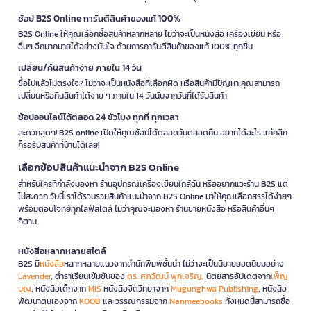
ช้อป B2S Online การันตีสินค้าของแท้ 100%
B2S Online ให้คุณเลือกซื้อสินค้าหลากหลาย ไม่ว่าจะเป็นหนังสือ เครื่องเขียน หรือ
อื่นๆ อีกมากมายได้อย่างมั่นใจ ด้วยการการันตีสินค้าของแท้ 100% ทุกชิ้น
เปลี่ยน/คืนสินค้าง่าย ภายใน 14 วัน
ซื้อไปแล้วไม่ตรงใจ? ไม่ว่าจะเป็นหนังสือที่เลือกผิด หรือสินค้ามีปัญหา คุณสามารถ
เปลี่ยนหรือคืนสินค้าได้ง่าย ๆ ภายใน 14 วันนับจากวันที่ได้รับสินค้า
ช้อปออนไลน์ได้ตลอด 24 ชั่วโมง ทุกที่ ทุกเวลา
สะดวกสุดๆ! B2S online เปิดให้คุณช้อปได้ตลอดวันตลอดคืน อยากได้อะไร แค่คลิก
ก็รอรับสินค้าที่บ้านได้เลย!
เลือกช้อปสินค้าแนะนำจาก B2S Online
สำหรับใครที่กำลังมองหา ร้านอุปกรณ์เครื่องเขียนใกล้ฉัน หรืออยากแวะร้าน B2S แต่
ไม่สะดวก วันนี้เราได้รวบรวมสินค้าแนะนำจาก B2S Online มาให้คุณเลือกสรรได้ง่ายๆ
พร้อมตอบโจทย์ทุกไลฟ์สไตล์ ไม่ว่าคุณจะมองหา ร้านขายหนังสือ หรือสินค้าอื่นๆ
ก็ตาม
หนังสือหลากหลายสไตล์
B2S มี
หนังสือ
หลากหลายแนวจากสำนักพิมพ์ชั้นนำ ไม่ว่าจะเป็นนิยายยอดนิยมอย่าง
Lavender
, ตำราเรียนเข้มข้นของ
ดร. ศุภวัฒน์ พุกเจริญ
, นิตยสารอัปเดตจาก
เพ็ญ
บุญ
, หนังสือเด็กจาก
MIS
หนังสือจิตวิทยาจาก
Mugunghwa Publishing
, หนังสือ
พัฒนาตนเองจาก
KOOB
และวรรณกรรมจาก
Nanmeebooks
ทั้งหมดนี้สามารถซื้อ