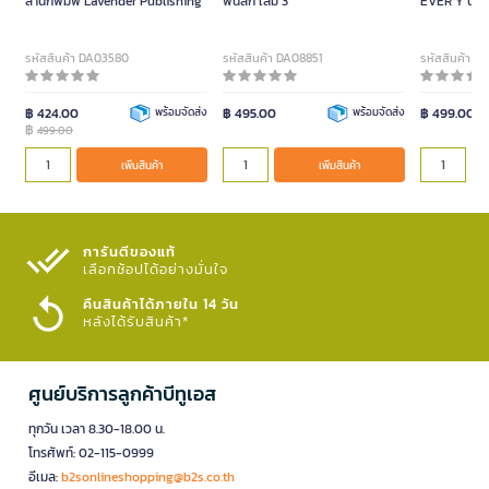
สำนักพิมพ์ Lavender Publishing
พันลึก เล่ม 3
EVER Y นวน
อ่อน)
รหัสสินค้า DA03580
รหัสสินค้า DA08851
รหัสสินค้า D
฿ 424.00
พร้อมจัดส่ง
฿ 495.00
พร้อมจัดส่ง
฿ 499.00
฿
499.00
เพิ่มสินค้า
เพิ่มสินค้า
การันตีของแท้
เลือกช้อปได้อย่างมั่นใจ​
คืนสินค้าได้ภายใน 14 วัน
หลังได้รับสินค้า*
ศูนย์บริการลูกค้าบีทูเอส
ทุกวัน เวลา 8.30-18.00 น.
โทรศัพท์: 02-115-0999
อีเมล:
b2sonlineshopping@b2s.co.th