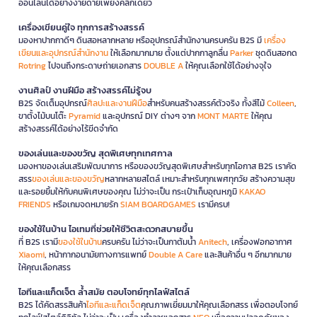
ออนไลน์ได้อย่างง่ายดายเพียงคลิกเดียว
เครื่องเขียนคู่ใจ ทุกการสร้างสรรค์
มองหาปากกาดีๆ ดินสอหลากหลาย หรืออุปกรณ์สำนักงานครบครัน B2S มี
เครื่อง
เขียนและอุปกรณ์สำนักงาน
ให้เลือกมากมาย ตั้งแต่ปากกาลูกลื่น
Parker
ชุดดินสอกด
Rotring
ไปจนถึงกระดาษถ่ายเอกสาร
DOUBLE A
ให้คุณเลือกใช้ได้อย่างจุใจ
งานศิลป์ งานฝีมือ สร้างสรรค์ไม่รู้จบ
B2S จัดเต็มอุปกรณ์
ศิลปะและงานฝีมือ
สำหรับคนสร้างสรรค์ตัวจริง ทั้งสีไม้
Colleen
,
ขาตั้งไม้บนโต๊ะ
Pyramid
และอุปกรณ์ DIY ต่างๆ จาก
MONT MARTE
ให้คุณ
สร้างสรรค์ได้อย่างไร้ขีดจำกัด
ของเล่นและของขวัญ สุดพิเศษทุกเทศกาล
มองหาของเล่นเสริมพัฒนาการ หรือของขวัญสุดพิเศษสำหรับทุกโอกาส B2S เราคัด
สรร
ของเล่นและของขวัญ
หลากหลายสไตล์ เหมาะสำหรับทุกเพศทุกวัย สร้างความสุข
และรอยยิ้มให้กับคนพิเศษของคุณ ไม่ว่าจะเป็น กระเป๋าเก็บอุณหภูมิ
KAKAO
FRIENDS
หรือเกมจดหมายรัก
SIAM BOARDGAMES
เรามีครบ!
ของใช้ในบ้าน ไอเทมที่ช่วยให้ชีวิตสะดวกสบายขึ้น
ที่ B2S เรามี
ของใช้ในบ้าน
ครบครัน ไม่ว่าจะเป็นกาต้มน้ำ
Anitech
, เครื่องฟอกอากาศ
Xiaomi
, หน้ากากอนามัยทางการแพทย์
Double A Care
และสินค้าอื่น ๆ อีกมากมาย
ให้คุณเลือกสรร
ไอทีและแก็ดเจ็ต ล้ำสมัย ตอบโจทย์ทุกไลฟ์สไตล์
B2S ได้คัดสรรสินค้า
ไอทีและแก็ดเจ็ต
คุณภาพเยี่ยมมาให้คุณเลือกสรร เพื่อตอบโจทย์