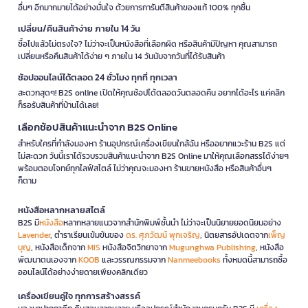
อื่นๆ อีกมากมายได้อย่างมั่นใจ ด้วยการการันตีสินค้าของแท้ 100% ทุกชิ้น
เปลี่ยน/คืนสินค้าง่าย ภายใน 14 วัน
ซื้อไปแล้วไม่ตรงใจ? ไม่ว่าจะเป็นหนังสือที่เลือกผิด หรือสินค้ามีปัญหา คุณสามารถ
เปลี่ยนหรือคืนสินค้าได้ง่าย ๆ ภายใน 14 วันนับจากวันที่ได้รับสินค้า
ช้อปออนไลน์ได้ตลอด 24 ชั่วโมง ทุกที่ ทุกเวลา
สะดวกสุดๆ! B2S online เปิดให้คุณช้อปได้ตลอดวันตลอดคืน อยากได้อะไร แค่คลิก
ก็รอรับสินค้าที่บ้านได้เลย!
เลือกช้อปสินค้าแนะนำจาก B2S Online
สำหรับใครที่กำลังมองหา ร้านอุปกรณ์เครื่องเขียนใกล้ฉัน หรืออยากแวะร้าน B2S แต่
ไม่สะดวก วันนี้เราได้รวบรวมสินค้าแนะนำจาก B2S Online มาให้คุณเลือกสรรได้ง่ายๆ
พร้อมตอบโจทย์ทุกไลฟ์สไตล์ ไม่ว่าคุณจะมองหา ร้านขายหนังสือ หรือสินค้าอื่นๆ
ก็ตาม
หนังสือหลากหลายสไตล์
B2S มี
หนังสือ
หลากหลายแนวจากสำนักพิมพ์ชั้นนำ ไม่ว่าจะเป็นนิยายยอดนิยมอย่าง
Lavender
, ตำราเรียนเข้มข้นของ
ดร. ศุภวัฒน์ พุกเจริญ
, นิตยสารอัปเดตจาก
เพ็ญ
บุญ
, หนังสือเด็กจาก
MIS
หนังสือจิตวิทยาจาก
Mugunghwa Publishing
, หนังสือ
พัฒนาตนเองจาก
KOOB
และวรรณกรรมจาก
Nanmeebooks
ทั้งหมดนี้สามารถซื้อ
ออนไลน์ได้อย่างง่ายดายเพียงคลิกเดียว
เครื่องเขียนคู่ใจ ทุกการสร้างสรรค์