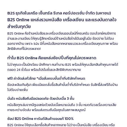
B2S ธุรกิจในเครือ เซ็นทรัล รีเทล คอร์ปอเรชั่น จำกัด (มหาชน)
B2S Online แหล่งรวมหนังสือ เครื่องเขียน และแรงบันดาลใจ
สำหรับทุกวัย
B2S Online คือร้านหนังสือและเครื่องเขียนออนไลน์ที่ครบครัน ตอบโจทย์คนรักการ
อ่านและงานเขียน ให้คุณรู้สึกเหมือนมีร้านหนังสือใกล้ฉันอยู่ในมือ ช้อปง่าย ไม่ต้อง
ออกจากบ้าน เพราะ b2s มีทั้งหนังสือหลากหลายแนวและเครื่องเขียนคุณภาพ พร้อม
สิทธิพิเศษที่ไม่ควรพลาด!
ทำไม B2S Online คือแหล่งช้อปปิ้งที่คุณไม่ควรพลาด
ไม่ว่าคุณจะเป็นนักเรียน นักศึกษา คนทำงาน B2S พร้อมให้คุณเลือกสินค้าคุณภาพได้
ตลอด 24 ชั่วโมง พร้อมโปรโมชั่นและสิทธิพิเศษมากมาย
ฟรี! ค่าจัดส่งทั่วไทย *เมื่อสั่งครบขั้นต่ำที่บริษัทกำหนด
ช้อปเพลินเกินคุ้ม! เพียงมียอดสั่งซื้อสินค้าขั้นต่ำที่บริษัทกำหนด รับสิทธิ์ส่งฟรีถึงบ้าน
ไม่ต้องจ่ายเพิ่ม
มั่นใจ หนังสือถึงมือปลอดภัย ด้วยบับเบิ้ล 3 ชั้น
หนังสือทุกเล่มจากบีทูเอสห่อด้วยบับเบิ้ลหนาแน่นถึง 3 ชั้น หมดกังวลเรื่องความเสีย
หายระหว่างจัดส่ง พร้อมส่งตรงถึงมือคุณในสภาพสมบูรณ์
ช้อป B2S Online การันตีสินค้าของแท้ 100%
B2S Online ให้คุณเลือกซื้อสินค้าหลากหลาย ไม่ว่าจะเป็นหนังสือ เครื่องเขียน หรือ