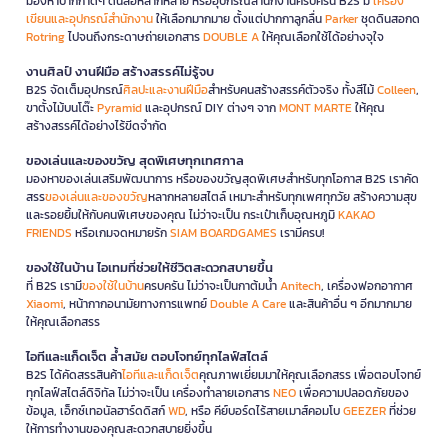
มองหาปากกาดีๆ ดินสอหลากหลาย หรืออุปกรณ์สำนักงานครบครัน B2S มี
เครื่อง
เขียนและอุปกรณ์สำนักงาน
ให้เลือกมากมาย ตั้งแต่ปากกาลูกลื่น
Parker
ชุดดินสอกด
Rotring
ไปจนถึงกระดาษถ่ายเอกสาร
DOUBLE A
ให้คุณเลือกใช้ได้อย่างจุใจ
งานศิลป์ งานฝีมือ สร้างสรรค์ไม่รู้จบ
B2S จัดเต็มอุปกรณ์
ศิลปะและงานฝีมือ
สำหรับคนสร้างสรรค์ตัวจริง ทั้งสีไม้
Colleen
,
ขาตั้งไม้บนโต๊ะ
Pyramid
และอุปกรณ์ DIY ต่างๆ จาก
MONT MARTE
ให้คุณ
สร้างสรรค์ได้อย่างไร้ขีดจำกัด
ของเล่นและของขวัญ สุดพิเศษทุกเทศกาล
มองหาของเล่นเสริมพัฒนาการ หรือของขวัญสุดพิเศษสำหรับทุกโอกาส B2S เราคัด
สรร
ของเล่นและของขวัญ
หลากหลายสไตล์ เหมาะสำหรับทุกเพศทุกวัย สร้างความสุข
และรอยยิ้มให้กับคนพิเศษของคุณ ไม่ว่าจะเป็น กระเป๋าเก็บอุณหภูมิ
KAKAO
FRIENDS
หรือเกมจดหมายรัก
SIAM BOARDGAMES
เรามีครบ!
ของใช้ในบ้าน ไอเทมที่ช่วยให้ชีวิตสะดวกสบายขึ้น
ที่ B2S เรามี
ของใช้ในบ้าน
ครบครัน ไม่ว่าจะเป็นกาต้มน้ำ
Anitech
, เครื่องฟอกอากาศ
Xiaomi
, หน้ากากอนามัยทางการแพทย์
Double A Care
และสินค้าอื่น ๆ อีกมากมาย
ให้คุณเลือกสรร
ไอทีและแก็ดเจ็ต ล้ำสมัย ตอบโจทย์ทุกไลฟ์สไตล์
B2S ได้คัดสรรสินค้า
ไอทีและแก็ดเจ็ต
คุณภาพเยี่ยมมาให้คุณเลือกสรร เพื่อตอบโจทย์
ทุกไลฟ์สไตล์ดิจิทัล ไม่ว่าจะเป็น เครื่องทำลายเอกสาร
NEO
เพื่อความปลอดภัยของ
ข้อมูล, เอ็กซ์เทอนัลฮาร์ดดิสก์
WD
, หรือ คีย์บอร์ดไร้สายเมาส์คอมโบ
GEEZER
ที่ช่วย
ให้การทำงานของคุณสะดวกสบายยิ่งขึ้น