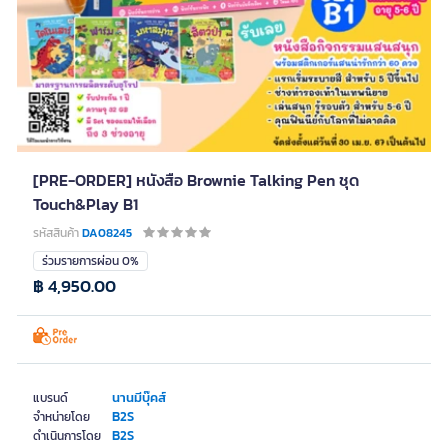
[PRE-ORDER] หนังสือ Brownie Talking Pen ชุด
Touch&Play B1
รหัสสินค้า
DA08245
ร่วมรายการผ่อน 0%
฿ 4,950.00
นานมีบุ๊คส์
แบรนด์
B2S
จำหน่ายโดย
B2S
ดำเนินการโดย