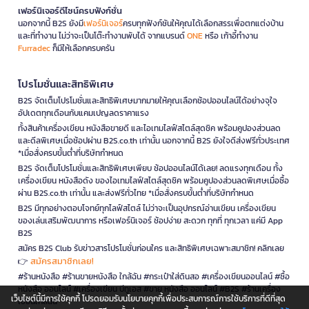
เฟอร์นิเจอร์ดีไซน์ครบฟังก์ชั่น
นอกจากนี้ B2S ยังมี
เฟอร์นิเจอร์
ครบทุกฟังก์ชันให้คุณได้เลือกสรรเพื่อตกแต่งบ้าน
และที่ทำงาน ไม่ว่าจะเป็นโต๊ะทำงานพับได้ จากแบรนด์
ONE
หรือ เก้าอี้ทำงาน
Furradec
ก็มีให้เลือกครบครัน
โปรโมชั่นและสิทธิพิเศษ
B2S จัดเต็มโปรโมชั่นและสิทธิพิเศษมากมายให้คุณเลือกช้อปออนไลน์ได้อย่างจุใจ
อัปเดตทุกเดือนกับแคมเปญลดราคาแรง
ทั้งสินค้าเครื่องเขียน หนังสือขายดี และไอเทมไลฟ์สไตล์สุดชิค พร้อมคูปองส่วนลด
และดีลพิเศษเมื่อช้อปผ่าน B2S.co.th เท่านั้น นอกจากนี้ B2S ยังใจดีส่งฟรีทั่วประเทศ
*เมื่อสั่งครบขั้นต่ำที่บริษัทกำหนด
B2S จัดเต็มโปรโมชั่นและสิทธิพิเศษเพียบ ช้อปออนไลน์ได้เลย! ลดแรงทุกเดือน ทั้ง
เครื่องเขียน หนังสือดัง ของไอเทมไลฟ์สไตล์สุดชิค พร้อมคูปองส่วนลดพิเศษเมื่อซื้อ
ผ่าน B2S.co.th เท่านั้น และส่งฟรีทั่วไทย *เมื่อสั่งครบขั้นต่ำที่บริษัทกำหนด
B2S มีทุกอย่างตอบโจทย์ทุกไลฟ์สไตล์ ไม่ว่าจะเป็นอุปกรณ์อ่านเขียน เครื่องเขียน
ของเล่นเสริมพัฒนาการ หรือเฟอร์นิเจอร์ ช้อปง่าย สะดวก ทุกที่ ทุกเวลา แค่มี App
B2S
สมัคร B2S Club รับข่าวสารโปรโมชั่นก่อนใคร และสิทธิพิเศษเฉพาะสมาชิก! คลิกเลย
สมัครสมาชิกเลย!
👉
#ร้านหนังสือ #ร้านขายหนังสือ ใกล้ฉัน #กระเป๋าใส่ดินสอ #เครื่องเขียนออนไลน์ #ซื้อ
หนังสือ ออนไลน์ #เครื่องเขียน บีทูเอส #ขาย หนังสือ ออนไลน์ #B2S #ร้านเครื่อง
เว็บไซต์นี้มีการใช้คุกกี้ โปรดยอมรับนโยบายคุกกี้เพื่อประสบการณ์การใช้บริการที่ดีที่สุด
เขียนใกล้ฉัน