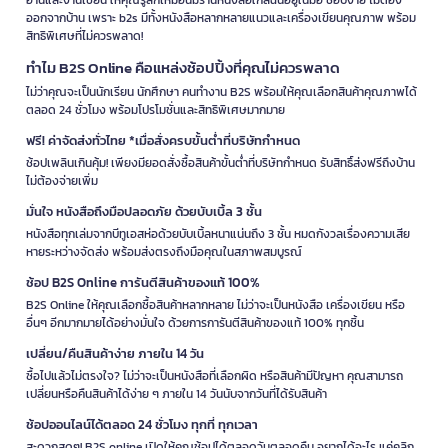
ออกจากบ้าน เพราะ b2s มีทั้งหนังสือหลากหลายแนวและเครื่องเขียนคุณภาพ พร้อม
สิทธิพิเศษที่ไม่ควรพลาด!
ทำไม B2S Online คือแหล่งช้อปปิ้งที่คุณไม่ควรพลาด
ไม่ว่าคุณจะเป็นนักเรียน นักศึกษา คนทำงาน B2S พร้อมให้คุณเลือกสินค้าคุณภาพได้
ตลอด 24 ชั่วโมง พร้อมโปรโมชั่นและสิทธิพิเศษมากมาย
ฟรี! ค่าจัดส่งทั่วไทย *เมื่อสั่งครบขั้นต่ำที่บริษัทกำหนด
ช้อปเพลินเกินคุ้ม! เพียงมียอดสั่งซื้อสินค้าขั้นต่ำที่บริษัทกำหนด รับสิทธิ์ส่งฟรีถึงบ้าน
ไม่ต้องจ่ายเพิ่ม
มั่นใจ หนังสือถึงมือปลอดภัย ด้วยบับเบิ้ล 3 ชั้น
หนังสือทุกเล่มจากบีทูเอสห่อด้วยบับเบิ้ลหนาแน่นถึง 3 ชั้น หมดกังวลเรื่องความเสีย
หายระหว่างจัดส่ง พร้อมส่งตรงถึงมือคุณในสภาพสมบูรณ์
ช้อป B2S Online การันตีสินค้าของแท้ 100%
B2S Online ให้คุณเลือกซื้อสินค้าหลากหลาย ไม่ว่าจะเป็นหนังสือ เครื่องเขียน หรือ
อื่นๆ อีกมากมายได้อย่างมั่นใจ ด้วยการการันตีสินค้าของแท้ 100% ทุกชิ้น
เปลี่ยน/คืนสินค้าง่าย ภายใน 14 วัน
ซื้อไปแล้วไม่ตรงใจ? ไม่ว่าจะเป็นหนังสือที่เลือกผิด หรือสินค้ามีปัญหา คุณสามารถ
เปลี่ยนหรือคืนสินค้าได้ง่าย ๆ ภายใน 14 วันนับจากวันที่ได้รับสินค้า
ช้อปออนไลน์ได้ตลอด 24 ชั่วโมง ทุกที่ ทุกเวลา
สะดวกสุดๆ! B2S online เปิดให้คุณช้อปได้ตลอดวันตลอดคืน อยากได้อะไร แค่คลิก