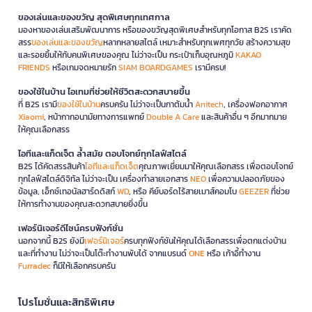
ของเล่นและของขวัญ สุดพิเศษทุกเทศกาล
มองหาของเล่นเสริมพัฒนาการ หรือของขวัญสุดพิเศษสำหรับทุกโอกาส B2S เราคัด
สรร
ของเล่นและของขวัญ
หลากหลายสไตล์ เหมาะสำหรับทุกเพศทุกวัย สร้างความสุข
และรอยยิ้มให้กับคนพิเศษของคุณ ไม่ว่าจะเป็น กระเป๋าเก็บอุณหภูมิ
KAKAO
FRIENDS
หรือเกมจดหมายรัก
SIAM BOARDGAMES
เรามีครบ!
ของใช้ในบ้าน ไอเทมที่ช่วยให้ชีวิตสะดวกสบายขึ้น
ที่ B2S เรามี
ของใช้ในบ้าน
ครบครัน ไม่ว่าจะเป็นกาต้มน้ำ
Anitech
, เครื่องฟอกอากาศ
Xiaomi
, หน้ากากอนามัยทางการแพทย์
Double A Care
และสินค้าอื่น ๆ อีกมากมาย
ให้คุณเลือกสรร
ไอทีและแก็ดเจ็ต ล้ำสมัย ตอบโจทย์ทุกไลฟ์สไตล์
B2S ได้คัดสรรสินค้า
ไอทีและแก็ดเจ็ต
คุณภาพเยี่ยมมาให้คุณเลือกสรร เพื่อตอบโจทย์
ทุกไลฟ์สไตล์ดิจิทัล ไม่ว่าจะเป็น เครื่องทำลายเอกสาร
NEO
เพื่อความปลอดภัยของ
ข้อมูล, เอ็กซ์เทอนัลฮาร์ดดิสก์
WD
, หรือ คีย์บอร์ดไร้สายเมาส์คอมโบ
GEEZER
ที่ช่วย
ให้การทำงานของคุณสะดวกสบายยิ่งขึ้น
เฟอร์นิเจอร์ดีไซน์ครบฟังก์ชั่น
นอกจากนี้ B2S ยังมี
เฟอร์นิเจอร์
ครบทุกฟังก์ชันให้คุณได้เลือกสรรเพื่อตกแต่งบ้าน
และที่ทำงาน ไม่ว่าจะเป็นโต๊ะทำงานพับได้ จากแบรนด์
ONE
หรือ เก้าอี้ทำงาน
Furradec
ก็มีให้เลือกครบครัน
โปรโมชั่นและสิทธิพิเศษ