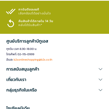
การันตีของแท้
เลือกช้อปได้อย่างมั่นใจ​
คืนสินค้าได้ภายใน 14 วัน
หลังได้รับสินค้า*
ศูนย์บริการลูกค้าบีทูเอส
ทุกวัน เวลา 8.30-18.00 น.
โทรศัพท์: 02-115-0999
อีเมล:
b2sonlineshopping@b2s.co.th
การสนับสนุนลูกค้า
เกี่ยวกับเรา
กลุ่มธุรกิจในเครือ
โซเซียลมีเดีย​