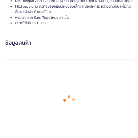
Nip Damper ลดการสั่นสะเทือนจากกลไกคุรุโตกะ ทำให้เวลาเขียนรู้สึกมั่นคงมากขึ้น
Mild eage grip ตัวที่จับออกแบบให้มีช่องเล็กและช่องใหญ่ระหว่างด้ามจับ เพื่อกัน
ลื่นและจับง่ายในการใช้งาน
พัฒนากลไก Kuru Toga ให้นิ่งมากขึ้น
ขนาดไส้เขียน 0.5 มม
ข้อมูลสินค้า