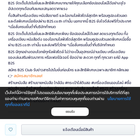
B2S จัดเต็มโปรโมชั่นและสิทธิพิเศษมากมายให้คุณเลือกช้อปออนไลน์ได้อย่างจุใจ
อัปเดตทุกเดือนกับแคมเปญลดราคาแรง
ทั้งสินค้าเครื่องเขียน หนังสือขายดี และไอเทมไลฟ์สไตล์สุดชิค พร้อมคูปองส่วนลด
และดีลพิเศษเมื่อช้อปผ่าน B2S.co.th เท่านั้น นอกจากนี้ B2S ยังใจดีส่งฟรีทั่วประเทศ
*เมื่อสั่งครบขั้นต่ำที่บริษัทกำหนด
B2S จัดเต็มโปรโมชั่นและสิทธิพิเศษเพียบ ช้อปออนไลน์ได้เลย! ลดแรงทุกเดือน ทั้ง
เครื่องเขียน หนังสือดัง ของไอเทมไลฟ์สไตล์สุดชิค พร้อมคูปองส่วนลดพิเศษเมื่อซื้อ
ผ่าน B2S.co.th เท่านั้น และส่งฟรีทั่วไทย *เมื่อสั่งครบขั้นต่ำที่บริษัทกำหนด
B2S มีทุกอย่างตอบโจทย์ทุกไลฟ์สไตล์ ไม่ว่าจะเป็นอุปกรณ์อ่านเขียน เครื่องเขียน
ของเล่นเสริมพัฒนาการ หรือเฟอร์นิเจอร์ ช้อปง่าย สะดวก ทุกที่ ทุกเวลา แค่มี App
B2S
สมัคร B2S Club รับข่าวสารโปรโมชั่นก่อนใคร และสิทธิพิเศษเฉพาะสมาชิก! คลิกเลย
สมัครสมาชิกเลย!
👉
#ร้านหนังสือ #ร้านขายหนังสือ ใกล้ฉัน #กระเป๋าใส่ดินสอ #เครื่องเขียนออนไลน์ #ซื้อ
หนังสือ ออนไลน์ #เครื่องเขียน บีทูเอส #ขาย หนังสือ ออนไลน์ #B2S #ร้านเครื่อง
เว็บไซต์นี้มีการใช้คุกกี้ โปรดยอมรับนโยบายคุกกี้เพื่อประสบการณ์การใช้บริการที่ดีที่สุด
เขียนใกล้ฉัน
นโยบายการใช้
ของท่าน ท่านสามารถศึกษาวิธีการตั้งค่าการควบคุมคุกกี้ของท่านผ่าน
*เงื่อนไขเป็นไปตามที่บริษัทฯ กำหนด
คุกกี้ของเราที่นี่
ยอมรับ
is a company operating under
แจ้งเตือนเมื่อมีสินค้า