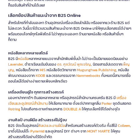
ก็รอรับสินค้าที่บ้านได้เลย!
เลือกช้อปสินค้าแนะนำจาก B2S Online
สำหรับใครที่กำลังมองหา ร้านอุปกรณ์เครื่องเขียนใกล้ฉัน หรืออยากแวะร้าน B2S แต่
ไม่สะดวก วันนี้เราได้รวบรวมสินค้าแนะนำจาก B2S Online มาให้คุณเลือกสรรได้ง่ายๆ
พร้อมตอบโจทย์ทุกไลฟ์สไตล์ ไม่ว่าคุณจะมองหา ร้านขายหนังสือ หรือสินค้าอื่นๆ
ก็ตาม
หนังสือหลากหลายสไตล์
B2S มี
หนังสือ
หลากหลายแนวจากสำนักพิมพ์ชั้นนำ ไม่ว่าจะเป็นนิยายยอดนิยมอย่าง
Lavender
, ตำราเรียนเข้มข้นของ
ดร. ศุภวัฒน์ พุกเจริญ
, นิตยสารอัปเดตจาก
เพ็ญ
บุญ
, หนังสือเด็กจาก
MIS
หนังสือจิตวิทยาจาก
Mugunghwa Publishing
, หนังสือ
พัฒนาตนเองจาก
KOOB
และวรรณกรรมจาก
Nanmeebooks
ทั้งหมดนี้สามารถซื้อ
ออนไลน์ได้อย่างง่ายดายเพียงคลิกเดียว
เครื่องเขียนคู่ใจ ทุกการสร้างสรรค์
มองหาปากกาดีๆ ดินสอหลากหลาย หรืออุปกรณ์สำนักงานครบครัน B2S มี
เครื่อง
เขียนและอุปกรณ์สำนักงาน
ให้เลือกมากมาย ตั้งแต่ปากกาลูกลื่น
Parker
ชุดดินสอกด
Rotring
ไปจนถึงกระดาษถ่ายเอกสาร
DOUBLE A
ให้คุณเลือกใช้ได้อย่างจุใจ
งานศิลป์ งานฝีมือ สร้างสรรค์ไม่รู้จบ
B2S จัดเต็มอุปกรณ์
ศิลปะและงานฝีมือ
สำหรับคนสร้างสรรค์ตัวจริง ทั้งสีไม้
Colleen
,
ขาตั้งไม้บนโต๊ะ
Pyramid
และอุปกรณ์ DIY ต่างๆ จาก
MONT MARTE
ให้คุณ
สร้างสรรค์ได้อย่างไร้ขีดจำกัด