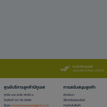
การันตีของแท้
เลือกช้อปได้อย่างมั่นใจ​
ศูนย์บริการลูกค้าบีทูเอส
การสนับสนุนลูกค้า
ทุกวัน เวลา 8.30-18.00 น.
ติดต่อเรา
โทรศัพท์: 02-115-0999
วิธีการช้อปออนไลน์
อีเมล:
b2sonlineshopping@b2s.co.th
การจัดส่งสินค้า