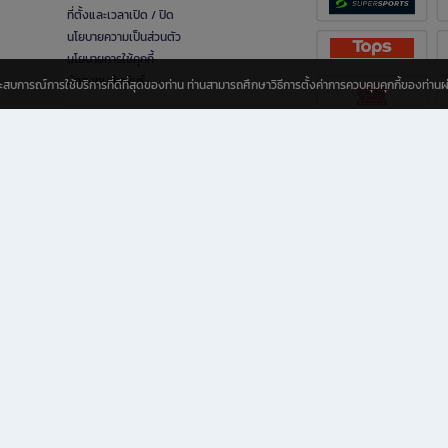
ที่ตั้งและเวลาเปิด / ปิด
นโยบายความเป็นส่วนตัว
นโยบายการใช้คุกกี้
นักลงทุนสัมพันธ์
อประสบการณ์การใช้บริการที่ดีที่สุดของท่าน ท่านสามารถศึกษาวิธีการตั้งค่าการควบคุมคุกกี้ของท่าน
ทุกวัย
ขียน ให้คุณรู้สึกเหมือนมีร้านหนังสือใกล้ฉันอยู่ในมือ ช้อปง่าย ไม่ต้องออกจากบ้าน เพราะ b2
 ชั่วโมง พร้อมโปรโมชั่นและสิทธิพิเศษมากมาย