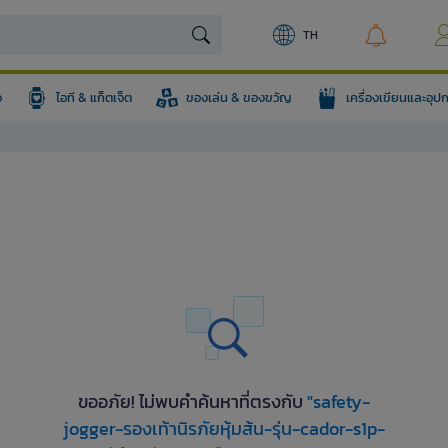
TH
อ
ไอที & แก็ตเจ็ต
ของเล่น & ของขวัญ
เครื่องเขียนและอุ
ขออภัย! ไม่พบคำค้นหาที่ตรงกับ
"safety-
jogger-รองเท้านิรภัยหุ้มส้น-รุ่น-cador-s1p-