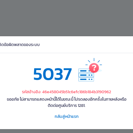
กิดข้อผิดพลาดของระบบ
5037
รหัสอ้างอิง: 46e458045b51c6efc186b184b3190962
ขออภัย ไม่สามารถแสดงหน้านี้ได้ในขณะนี้ โปรดลองอีกครั้งในภายหลังหรือ
ติดต่อศูนย์บริการ 1281.
กลับสู่หน้าแรก