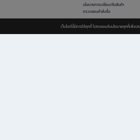
นโยบายการเปลี่ยน/คืนสินค้า
ตรวจสอบคำสั่งซื้อ
เว็บไซต์นี้มีการใช้คุกกี้ โปรดยอมรับนโยบายคุกกี้เพื่
B2S ธุรกิจในเครือ เซ็นทรัล รีเทล คอร์ปอเรชั่น จำกัด (มหาชน)
B2S Online แหล่งรวมหนังสือ เครื่องเขียน และแรงบันดาลใจสำหรับ
B2S Online คือร้านหนังสือและเครื่องเขียนออนไลน์ที่ครบครัน ตอบโจทย์คนรักการอ่านและงานเ
ทำไม B2S Online คือแหล่งช้อปปิ้งที่คุณไม่ควรพลาด
ไม่ว่าคุณจะเป็นนักเรียน นักศึกษา คนทำงาน B2S พร้อมให้คุณเลือกสินค้าคุณภาพได้ตลอด 24