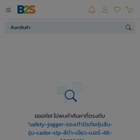
ขออภัย! ไม่พบคำค้นหาที่ตรงกับ
"safety-jogger-รองเท้านิรภัยหุ้มส้น-
รุ่น-cador-s1p-สีดำ-เขียว-เบอร์-48-