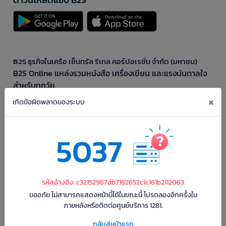
B2S ธุรกิจในเครือ เซ็นทรัล รีเทล คอร์ปอเรชั่น จำกัด (มหาชน)
B2S Online แหล่งรวมหนังสือ เครื่องเขียน และแรงบันดาลใจ
สำหรับทุกวัย
×
B2S Online คือร้านหนังสือและเครื่องเขียนออนไลน์ที่ครบครัน ตอบโจทย์คนรักการ
เกิดข้อผิดพลาดของระบบ
อ่านและงานเขียน ให้คุณรู้สึกเหมือนมีร้านหนังสือใกล้ฉันอยู่ในมือ ช้อปง่าย ไม่ต้อง
ออกจากบ้าน เพราะ b2s มีทั้งหนังสือหลากหลายแนวและเครื่องเขียนคุณภาพ พร้อม
สิทธิพิเศษที่ไม่ควรพลาด!
5037
ทำไม B2S Online คือแหล่งช้อปปิ้งที่คุณไม่ควรพลาด
ไม่ว่าคุณจะเป็นนักเรียน นักศึกษา คนทำงาน B2S พร้อมให้คุณเลือกสินค้าคุณภาพได้
ตลอด 24 ชั่วโมง พร้อมโปรโมชั่นและสิทธิพิเศษมากมาย
ฟรี! ค่าจัดส่งทั่วไทย *เมื่อสั่งครบขั้นต่ำที่บริษัทกำหนด
รหัสอ้างอิง: c32152967db7162652c1c161b2112063
ช้อปเพลินเกินคุ้ม! เพียงมียอดสั่งซื้อสินค้าขั้นต่ำที่บริษัทกำหนด รับสิทธิ์ส่งฟรีถึงบ้าน
ขออภัย ไม่สามารถแสดงหน้านี้ได้ในขณะนี้ โปรดลองอีกครั้งใน
ไม่ต้องจ่ายเพิ่ม
ภายหลังหรือติดต่อศูนย์บริการ 1281.
มั่นใจ หนังสือถึงมือปลอดภัย ด้วยบับเบิ้ล 3 ชั้น
กลับสู่หน้าแรก
หนังสือทุกเล่มจากบีทูเอสห่อด้วยบับเบิ้ลหนาแน่นถึง 3 ชั้น หมดกังวลเรื่องความเสีย