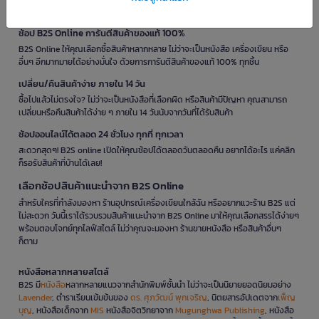
หายระหว่างจัดส่ง พร้อมส่งตรงถึงมือคุณในสภาพสมบูรณ์
ช้อป B2S Online การันตีสินค้าของแท้ 100%
B2S Online ให้คุณเลือกซื้อสินค้าหลากหลาย ไม่ว่าจะเป็นหนังสือ เครื่องเขียน หรือ
อื่นๆ อีกมากมายได้อย่างมั่นใจ ด้วยการการันตีสินค้าของแท้ 100% ทุกชิ้น
เปลี่ยน/คืนสินค้าง่าย ภายใน 14 วัน
ซื้อไปแล้วไม่ตรงใจ? ไม่ว่าจะเป็นหนังสือที่เลือกผิด หรือสินค้ามีปัญหา คุณสามารถ
เปลี่ยนหรือคืนสินค้าได้ง่าย ๆ ภายใน 14 วันนับจากวันที่ได้รับสินค้า
ช้อปออนไลน์ได้ตลอด 24 ชั่วโมง ทุกที่ ทุกเวลา
สะดวกสุดๆ! B2S online เปิดให้คุณช้อปได้ตลอดวันตลอดคืน อยากได้อะไร แค่คลิก
ก็รอรับสินค้าที่บ้านได้เลย!
เลือกช้อปสินค้าแนะนำจาก B2S Online
สำหรับใครที่กำลังมองหา ร้านอุปกรณ์เครื่องเขียนใกล้ฉัน หรืออยากแวะร้าน B2S แต่
ไม่สะดวก วันนี้เราได้รวบรวมสินค้าแนะนำจาก B2S Online มาให้คุณเลือกสรรได้ง่ายๆ
พร้อมตอบโจทย์ทุกไลฟ์สไตล์ ไม่ว่าคุณจะมองหา ร้านขายหนังสือ หรือสินค้าอื่นๆ
ก็ตาม
หนังสือหลากหลายสไตล์
B2S มี
หนังสือ
หลากหลายแนวจากสำนักพิมพ์ชั้นนำ ไม่ว่าจะเป็นนิยายยอดนิยมอย่าง
Lavender
, ตำราเรียนเข้มข้นของ
ดร. ศุภวัฒน์ พุกเจริญ
, นิตยสารอัปเดตจาก
เพ็ญ
บุญ
, หนังสือเด็กจาก
MIS
หนังสือจิตวิทยาจาก
Mugunghwa Publishing
, หนังสือ