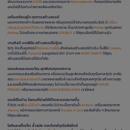
พัฒนาตนเองจาก
KOOB
และวรรณกรรมจาก
Nanmeebooks
ทั้งหมดนี้สามารถซื้อ
ออนไลน์ได้อย่างง่ายดายเพียงคลิกเดียว
เครื่องเขียนคู่ใจ ทุกการสร้างสรรค์
มองหาปากกาดีๆ ดินสอหลากหลาย หรืออุปกรณ์สำนักงานครบครัน B2S มี
เครื่อง
เขียนและอุปกรณ์สำนักงาน
ให้เลือกมากมาย ตั้งแต่ปากกาลูกลื่น
Parker
ชุดดินสอกด
Rotring
ไปจนถึงกระดาษถ่ายเอกสาร
DOUBLE A
ให้คุณเลือกใช้ได้อย่างจุใจ
งานศิลป์ งานฝีมือ สร้างสรรค์ไม่รู้จบ
B2S จัดเต็มอุปกรณ์
ศิลปะและงานฝีมือ
สำหรับคนสร้างสรรค์ตัวจริง ทั้งสีไม้
Colleen
,
ขาตั้งไม้บนโต๊ะ
Pyramid
และอุปกรณ์ DIY ต่างๆ จาก
MONT MARTE
ให้คุณ
สร้างสรรค์ได้อย่างไร้ขีดจำกัด
ของเล่นและของขวัญ สุดพิเศษทุกเทศกาล
มองหาของเล่นเสริมพัฒนาการ หรือของขวัญสุดพิเศษสำหรับทุกโอกาส B2S เราคัด
สรร
ของเล่นและของขวัญ
หลากหลายสไตล์ เหมาะสำหรับทุกเพศทุกวัย สร้างความสุข
และรอยยิ้มให้กับคนพิเศษของคุณ ไม่ว่าจะเป็น กระเป๋าเก็บอุณหภูมิ
KAKAO
FRIENDS
หรือเกมจดหมายรัก
SIAM BOARDGAMES
เรามีครบ!
ของใช้ในบ้าน ไอเทมที่ช่วยให้ชีวิตสะดวกสบายขึ้น
ที่ B2S เรามี
ของใช้ในบ้าน
ครบครัน ไม่ว่าจะเป็นกาต้มน้ำ
Anitech
, เครื่องฟอกอากาศ
Xiaomi
, หน้ากากอนามัยทางการแพทย์
Double A Care
และสินค้าอื่น ๆ อีกมากมาย
ให้คุณเลือกสรร
ไอทีและแก็ดเจ็ต ล้ำสมัย ตอบโจทย์ทุกไลฟ์สไตล์