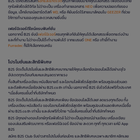
B2S ได้คัดสรรสินค้า
ไอทีและแก็ดเจ็ต
คุณภาพเยี่ยมมาให้คุณเลือกสรร เพื่อตอบโจทย์
ทุกไลฟ์สไตล์ดิจิทัล ไม่ว่าจะเป็น เครื่องทำลายเอกสาร
NEO
เพื่อความปลอดภัยของ
ข้อมูล, เอ็กซ์เทอนัลฮาร์ดดิสก์
WD
, หรือ คีย์บอร์ดไร้สายเมาส์คอมโบ
GEEZER
ที่ช่วย
ให้การทำงานของคุณสะดวกสบายยิ่งขึ้น
เฟอร์นิเจอร์ดีไซน์ครบฟังก์ชั่น
นอกจากนี้ B2S ยังมี
เฟอร์นิเจอร์
ครบทุกฟังก์ชันให้คุณได้เลือกสรรเพื่อตกแต่งบ้าน
และที่ทำงาน ไม่ว่าจะเป็นโต๊ะทำงานพับได้ จากแบรนด์
ONE
หรือ เก้าอี้ทำงาน
Furradec
ก็มีให้เลือกครบครัน
โปรโมชั่นและสิทธิพิเศษ
B2S จัดเต็มโปรโมชั่นและสิทธิพิเศษมากมายให้คุณเลือกช้อปออนไลน์ได้อย่างจุใจ
อัปเดตทุกเดือนกับแคมเปญลดราคาแรง
ทั้งสินค้าเครื่องเขียน หนังสือขายดี และไอเทมไลฟ์สไตล์สุดชิค พร้อมคูปองส่วนลด
และดีลพิเศษเมื่อช้อปผ่าน B2S.co.th เท่านั้น นอกจากนี้ B2S ยังใจดีส่งฟรีทั่วประเทศ
*เมื่อสั่งครบขั้นต่ำที่บริษัทกำหนด
B2S จัดเต็มโปรโมชั่นและสิทธิพิเศษเพียบ ช้อปออนไลน์ได้เลย! ลดแรงทุกเดือน ทั้ง
เครื่องเขียน หนังสือดัง ของไอเทมไลฟ์สไตล์สุดชิค พร้อมคูปองส่วนลดพิเศษเมื่อซื้อ
ผ่าน B2S.co.th เท่านั้น และส่งฟรีทั่วไทย *เมื่อสั่งครบขั้นต่ำที่บริษัทกำหนด
B2S มีทุกอย่างตอบโจทย์ทุกไลฟ์สไตล์ ไม่ว่าจะเป็นอุปกรณ์อ่านเขียน เครื่องเขียน
ของเล่นเสริมพัฒนาการ หรือเฟอร์นิเจอร์ ช้อปง่าย สะดวก ทุกที่ ทุกเวลา แค่มี App
B2S
สมัคร B2S Club รับข่าวสารโปรโมชั่นก่อนใคร และสิทธิพิเศษเฉพาะสมาชิก! คลิกเลย