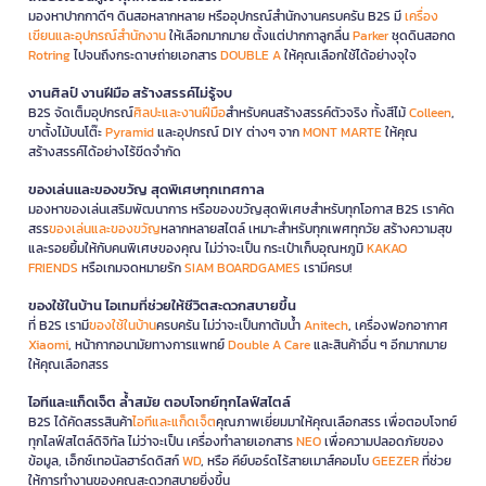
มองหาปากกาดีๆ ดินสอหลากหลาย หรืออุปกรณ์สำนักงานครบครัน B2S มี
เครื่อง
เขียนและอุปกรณ์สำนักงาน
ให้เลือกมากมาย ตั้งแต่ปากกาลูกลื่น
Parker
ชุดดินสอกด
Rotring
ไปจนถึงกระดาษถ่ายเอกสาร
DOUBLE A
ให้คุณเลือกใช้ได้อย่างจุใจ
งานศิลป์ งานฝีมือ สร้างสรรค์ไม่รู้จบ
B2S จัดเต็มอุปกรณ์
ศิลปะและงานฝีมือ
สำหรับคนสร้างสรรค์ตัวจริง ทั้งสีไม้
Colleen
,
ขาตั้งไม้บนโต๊ะ
Pyramid
และอุปกรณ์ DIY ต่างๆ จาก
MONT MARTE
ให้คุณ
สร้างสรรค์ได้อย่างไร้ขีดจำกัด
ของเล่นและของขวัญ สุดพิเศษทุกเทศกาล
มองหาของเล่นเสริมพัฒนาการ หรือของขวัญสุดพิเศษสำหรับทุกโอกาส B2S เราคัด
สรร
ของเล่นและของขวัญ
หลากหลายสไตล์ เหมาะสำหรับทุกเพศทุกวัย สร้างความสุข
และรอยยิ้มให้กับคนพิเศษของคุณ ไม่ว่าจะเป็น กระเป๋าเก็บอุณหภูมิ
KAKAO
FRIENDS
หรือเกมจดหมายรัก
SIAM BOARDGAMES
เรามีครบ!
ของใช้ในบ้าน ไอเทมที่ช่วยให้ชีวิตสะดวกสบายขึ้น
ที่ B2S เรามี
ของใช้ในบ้าน
ครบครัน ไม่ว่าจะเป็นกาต้มน้ำ
Anitech
, เครื่องฟอกอากาศ
Xiaomi
, หน้ากากอนามัยทางการแพทย์
Double A Care
และสินค้าอื่น ๆ อีกมากมาย
ให้คุณเลือกสรร
ไอทีและแก็ดเจ็ต ล้ำสมัย ตอบโจทย์ทุกไลฟ์สไตล์
B2S ได้คัดสรรสินค้า
ไอทีและแก็ดเจ็ต
คุณภาพเยี่ยมมาให้คุณเลือกสรร เพื่อตอบโจทย์
ทุกไลฟ์สไตล์ดิจิทัล ไม่ว่าจะเป็น เครื่องทำลายเอกสาร
NEO
เพื่อความปลอดภัยของ
ข้อมูล, เอ็กซ์เทอนัลฮาร์ดดิสก์
WD
, หรือ คีย์บอร์ดไร้สายเมาส์คอมโบ
GEEZER
ที่ช่วย
ให้การทำงานของคุณสะดวกสบายยิ่งขึ้น