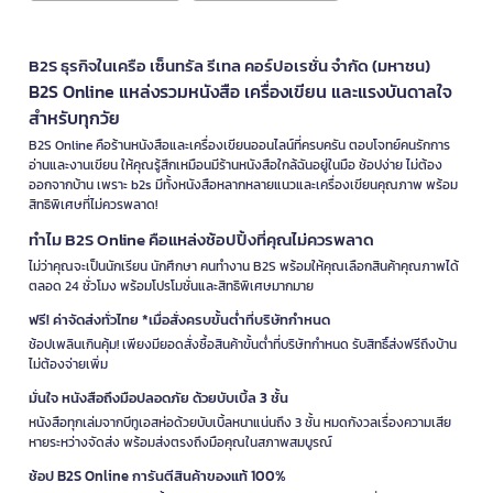
B2S ธุรกิจในเครือ เซ็นทรัล รีเทล คอร์ปอเรชั่น จำกัด (มหาชน)
B2S Online แหล่งรวมหนังสือ เครื่องเขียน และแรงบันดาลใจ
สำหรับทุกวัย
B2S Online คือร้านหนังสือและเครื่องเขียนออนไลน์ที่ครบครัน ตอบโจทย์คนรักการ
อ่านและงานเขียน ให้คุณรู้สึกเหมือนมีร้านหนังสือใกล้ฉันอยู่ในมือ ช้อปง่าย ไม่ต้อง
ออกจากบ้าน เพราะ b2s มีทั้งหนังสือหลากหลายแนวและเครื่องเขียนคุณภาพ พร้อม
สิทธิพิเศษที่ไม่ควรพลาด!
ทำไม B2S Online คือแหล่งช้อปปิ้งที่คุณไม่ควรพลาด
ไม่ว่าคุณจะเป็นนักเรียน นักศึกษา คนทำงาน B2S พร้อมให้คุณเลือกสินค้าคุณภาพได้
ตลอด 24 ชั่วโมง พร้อมโปรโมชั่นและสิทธิพิเศษมากมาย
ฟรี! ค่าจัดส่งทั่วไทย *เมื่อสั่งครบขั้นต่ำที่บริษัทกำหนด
ช้อปเพลินเกินคุ้ม! เพียงมียอดสั่งซื้อสินค้าขั้นต่ำที่บริษัทกำหนด รับสิทธิ์ส่งฟรีถึงบ้าน
ไม่ต้องจ่ายเพิ่ม
มั่นใจ หนังสือถึงมือปลอดภัย ด้วยบับเบิ้ล 3 ชั้น
หนังสือทุกเล่มจากบีทูเอสห่อด้วยบับเบิ้ลหนาแน่นถึง 3 ชั้น หมดกังวลเรื่องความเสีย
หายระหว่างจัดส่ง พร้อมส่งตรงถึงมือคุณในสภาพสมบูรณ์
ช้อป B2S Online การันตีสินค้าของแท้ 100%