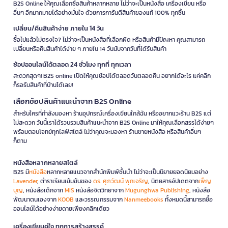
B2S Online ให้คุณเลือกซื้อสินค้าหลากหลาย ไม่ว่าจะเป็นหนังสือ เครื่องเขียน หรือ
อื่นๆ อีกมากมายได้อย่างมั่นใจ ด้วยการการันตีสินค้าของแท้ 100% ทุกชิ้น
เปลี่ยน/คืนสินค้าง่าย ภายใน 14 วัน
ซื้อไปแล้วไม่ตรงใจ? ไม่ว่าจะเป็นหนังสือที่เลือกผิด หรือสินค้ามีปัญหา คุณสามารถ
เปลี่ยนหรือคืนสินค้าได้ง่าย ๆ ภายใน 14 วันนับจากวันที่ได้รับสินค้า
ช้อปออนไลน์ได้ตลอด 24 ชั่วโมง ทุกที่ ทุกเวลา
สะดวกสุดๆ! B2S online เปิดให้คุณช้อปได้ตลอดวันตลอดคืน อยากได้อะไร แค่คลิก
ก็รอรับสินค้าที่บ้านได้เลย!
เลือกช้อปสินค้าแนะนำจาก B2S Online
สำหรับใครที่กำลังมองหา ร้านอุปกรณ์เครื่องเขียนใกล้ฉัน หรืออยากแวะร้าน B2S แต่
ไม่สะดวก วันนี้เราได้รวบรวมสินค้าแนะนำจาก B2S Online มาให้คุณเลือกสรรได้ง่ายๆ
พร้อมตอบโจทย์ทุกไลฟ์สไตล์ ไม่ว่าคุณจะมองหา ร้านขายหนังสือ หรือสินค้าอื่นๆ
ก็ตาม
หนังสือหลากหลายสไตล์
B2S มี
หนังสือ
หลากหลายแนวจากสำนักพิมพ์ชั้นนำ ไม่ว่าจะเป็นนิยายยอดนิยมอย่าง
Lavender
, ตำราเรียนเข้มข้นของ
ดร. ศุภวัฒน์ พุกเจริญ
, นิตยสารอัปเดตจาก
เพ็ญ
บุญ
, หนังสือเด็กจาก
MIS
หนังสือจิตวิทยาจาก
Mugunghwa Publishing
, หนังสือ
พัฒนาตนเองจาก
KOOB
และวรรณกรรมจาก
Nanmeebooks
ทั้งหมดนี้สามารถซื้อ
ออนไลน์ได้อย่างง่ายดายเพียงคลิกเดียว
เครื่องเขียนคู่ใจ ทุกการสร้างสรรค์