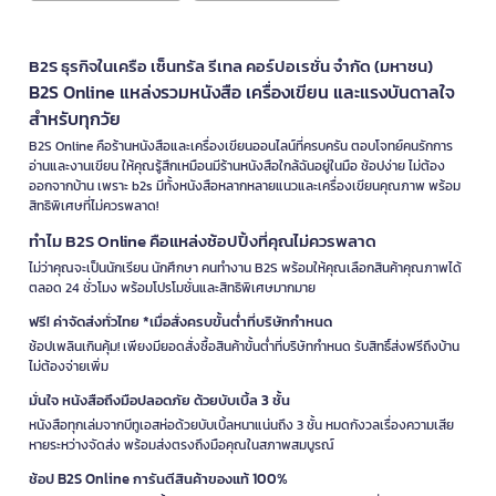
B2S ธุรกิจในเครือ เซ็นทรัล รีเทล คอร์ปอเรชั่น จำกัด (มหาชน)
B2S Online แหล่งรวมหนังสือ เครื่องเขียน และแรงบันดาลใจ
สำหรับทุกวัย
B2S Online คือร้านหนังสือและเครื่องเขียนออนไลน์ที่ครบครัน ตอบโจทย์คนรักการ
อ่านและงานเขียน ให้คุณรู้สึกเหมือนมีร้านหนังสือใกล้ฉันอยู่ในมือ ช้อปง่าย ไม่ต้อง
ออกจากบ้าน เพราะ b2s มีทั้งหนังสือหลากหลายแนวและเครื่องเขียนคุณภาพ พร้อม
สิทธิพิเศษที่ไม่ควรพลาด!
ทำไม B2S Online คือแหล่งช้อปปิ้งที่คุณไม่ควรพลาด
ไม่ว่าคุณจะเป็นนักเรียน นักศึกษา คนทำงาน B2S พร้อมให้คุณเลือกสินค้าคุณภาพได้
ตลอด 24 ชั่วโมง พร้อมโปรโมชั่นและสิทธิพิเศษมากมาย
ฟรี! ค่าจัดส่งทั่วไทย *เมื่อสั่งครบขั้นต่ำที่บริษัทกำหนด
ช้อปเพลินเกินคุ้ม! เพียงมียอดสั่งซื้อสินค้าขั้นต่ำที่บริษัทกำหนด รับสิทธิ์ส่งฟรีถึงบ้าน
ไม่ต้องจ่ายเพิ่ม
มั่นใจ หนังสือถึงมือปลอดภัย ด้วยบับเบิ้ล 3 ชั้น
หนังสือทุกเล่มจากบีทูเอสห่อด้วยบับเบิ้ลหนาแน่นถึง 3 ชั้น หมดกังวลเรื่องความเสีย
หายระหว่างจัดส่ง พร้อมส่งตรงถึงมือคุณในสภาพสมบูรณ์
ช้อป B2S Online การันตีสินค้าของแท้ 100%