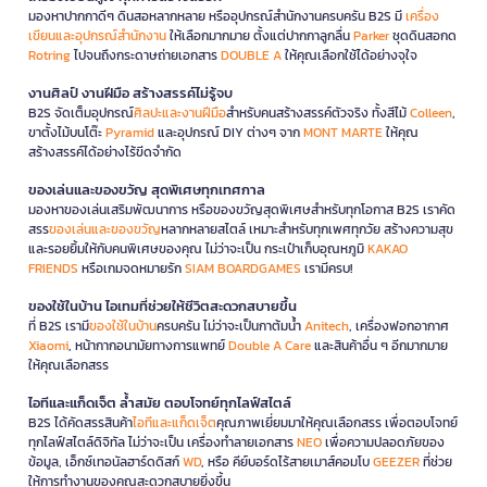
มองหาปากกาดีๆ ดินสอหลากหลาย หรืออุปกรณ์สำนักงานครบครัน B2S มี
เครื่อง
เขียนและอุปกรณ์สำนักงาน
ให้เลือกมากมาย ตั้งแต่ปากกาลูกลื่น
Parker
ชุดดินสอกด
Rotring
ไปจนถึงกระดาษถ่ายเอกสาร
DOUBLE A
ให้คุณเลือกใช้ได้อย่างจุใจ
งานศิลป์ งานฝีมือ สร้างสรรค์ไม่รู้จบ
B2S จัดเต็มอุปกรณ์
ศิลปะและงานฝีมือ
สำหรับคนสร้างสรรค์ตัวจริง ทั้งสีไม้
Colleen
,
ขาตั้งไม้บนโต๊ะ
Pyramid
และอุปกรณ์ DIY ต่างๆ จาก
MONT MARTE
ให้คุณ
สร้างสรรค์ได้อย่างไร้ขีดจำกัด
ของเล่นและของขวัญ สุดพิเศษทุกเทศกาล
มองหาของเล่นเสริมพัฒนาการ หรือของขวัญสุดพิเศษสำหรับทุกโอกาส B2S เราคัด
สรร
ของเล่นและของขวัญ
หลากหลายสไตล์ เหมาะสำหรับทุกเพศทุกวัย สร้างความสุข
และรอยยิ้มให้กับคนพิเศษของคุณ ไม่ว่าจะเป็น กระเป๋าเก็บอุณหภูมิ
KAKAO
FRIENDS
หรือเกมจดหมายรัก
SIAM BOARDGAMES
เรามีครบ!
ของใช้ในบ้าน ไอเทมที่ช่วยให้ชีวิตสะดวกสบายขึ้น
ที่ B2S เรามี
ของใช้ในบ้าน
ครบครัน ไม่ว่าจะเป็นกาต้มน้ำ
Anitech
, เครื่องฟอกอากาศ
Xiaomi
, หน้ากากอนามัยทางการแพทย์
Double A Care
และสินค้าอื่น ๆ อีกมากมาย
ให้คุณเลือกสรร
ไอทีและแก็ดเจ็ต ล้ำสมัย ตอบโจทย์ทุกไลฟ์สไตล์
B2S ได้คัดสรรสินค้า
ไอทีและแก็ดเจ็ต
คุณภาพเยี่ยมมาให้คุณเลือกสรร เพื่อตอบโจทย์
ทุกไลฟ์สไตล์ดิจิทัล ไม่ว่าจะเป็น เครื่องทำลายเอกสาร
NEO
เพื่อความปลอดภัยของ
ข้อมูล, เอ็กซ์เทอนัลฮาร์ดดิสก์
WD
, หรือ คีย์บอร์ดไร้สายเมาส์คอมโบ
GEEZER
ที่ช่วย
ให้การทำงานของคุณสะดวกสบายยิ่งขึ้น