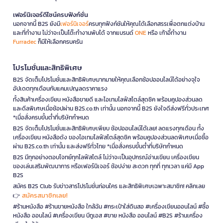
เฟอร์นิเจอร์ดีไซน์ครบฟังก์ชั่น
นอกจากนี้ B2S ยังมี
เฟอร์นิเจอร์
ครบทุกฟังก์ชันให้คุณได้เลือกสรรเพื่อตกแต่งบ้าน
และที่ทำงาน ไม่ว่าจะเป็นโต๊ะทำงานพับได้ จากแบรนด์
ONE
หรือ เก้าอี้ทำงาน
Furradec
ก็มีให้เลือกครบครัน
โปรโมชั่นและสิทธิพิเศษ
B2S จัดเต็มโปรโมชั่นและสิทธิพิเศษมากมายให้คุณเลือกช้อปออนไลน์ได้อย่างจุใจ
อัปเดตทุกเดือนกับแคมเปญลดราคาแรง
ทั้งสินค้าเครื่องเขียน หนังสือขายดี และไอเทมไลฟ์สไตล์สุดชิค พร้อมคูปองส่วนลด
และดีลพิเศษเมื่อช้อปผ่าน B2S.co.th เท่านั้น นอกจากนี้ B2S ยังใจดีส่งฟรีทั่วประเทศ
*เมื่อสั่งครบขั้นต่ำที่บริษัทกำหนด
B2S จัดเต็มโปรโมชั่นและสิทธิพิเศษเพียบ ช้อปออนไลน์ได้เลย! ลดแรงทุกเดือน ทั้ง
เครื่องเขียน หนังสือดัง ของไอเทมไลฟ์สไตล์สุดชิค พร้อมคูปองส่วนลดพิเศษเมื่อซื้อ
ผ่าน B2S.co.th เท่านั้น และส่งฟรีทั่วไทย *เมื่อสั่งครบขั้นต่ำที่บริษัทกำหนด
B2S มีทุกอย่างตอบโจทย์ทุกไลฟ์สไตล์ ไม่ว่าจะเป็นอุปกรณ์อ่านเขียน เครื่องเขียน
ของเล่นเสริมพัฒนาการ หรือเฟอร์นิเจอร์ ช้อปง่าย สะดวก ทุกที่ ทุกเวลา แค่มี App
B2S
สมัคร B2S Club รับข่าวสารโปรโมชั่นก่อนใคร และสิทธิพิเศษเฉพาะสมาชิก! คลิกเลย
สมัครสมาชิกเลย!
👉
#ร้านหนังสือ #ร้านขายหนังสือ ใกล้ฉัน #กระเป๋าใส่ดินสอ #เครื่องเขียนออนไลน์ #ซื้อ
หนังสือ ออนไลน์ #เครื่องเขียน บีทูเอส #ขาย หนังสือ ออนไลน์ #B2S #ร้านเครื่อง