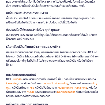
B2S Online ให้คุณเลือกซื้อสินค้าหลากหลาย ไม่ว่าจะเป็นหนังสือ เครื่องเขียน หรือ
อื่นๆ อีกมากมายได้อย่างมั่นใจ ด้วยการการันตีสินค้าของแท้ 100% ทุกชิ้น
เปลี่ยน/คืนสินค้าง่าย ภายใน 14 วัน
ซื้อไปแล้วไม่ตรงใจ? ไม่ว่าจะเป็นหนังสือที่เลือกผิด หรือสินค้ามีปัญหา คุณสามารถ
เปลี่ยนหรือคืนสินค้าได้ง่าย ๆ ภายใน 14 วันนับจากวันที่ได้รับสินค้า
ช้อปออนไลน์ได้ตลอด 24 ชั่วโมง ทุกที่ ทุกเวลา
สะดวกสุดๆ! B2S online เปิดให้คุณช้อปได้ตลอดวันตลอดคืน อยากได้อะไร แค่คลิก
ก็รอรับสินค้าที่บ้านได้เลย!
เลือกช้อปสินค้าแนะนำจาก B2S Online
สำหรับใครที่กำลังมองหา ร้านอุปกรณ์เครื่องเขียนใกล้ฉัน หรืออยากแวะร้าน B2S แต่
ไม่สะดวก วันนี้เราได้รวบรวมสินค้าแนะนำจาก B2S Online มาให้คุณเลือกสรรได้ง่ายๆ
พร้อมตอบโจทย์ทุกไลฟ์สไตล์ ไม่ว่าคุณจะมองหา ร้านขายหนังสือ หรือสินค้าอื่นๆ
ก็ตาม
หนังสือหลากหลายสไตล์
B2S มี
หนังสือ
หลากหลายแนวจากสำนักพิมพ์ชั้นนำ ไม่ว่าจะเป็นนิยายยอดนิยมอย่าง
Lavender
, ตำราเรียนเข้มข้นของ
ดร. ศุภวัฒน์ พุกเจริญ
, นิตยสารอัปเดตจาก
เพ็ญ
บุญ
, หนังสือเด็กจาก
MIS
หนังสือจิตวิทยาจาก
Mugunghwa Publishing
, หนังสือ
พัฒนาตนเองจาก
KOOB
และวรรณกรรมจาก
Nanmeebooks
ทั้งหมดนี้สามารถซื้อ
ออนไลน์ได้อย่างง่ายดายเพียงคลิกเดียว
เครื่องเขียนคู่ใจ ทุกการสร้างสรรค์