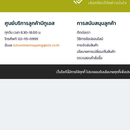
เลือกช้อปได้อย่างมั่นใจ​
ศูนย์บริการลูกค้าบีทูเอส
การสนับสนุนลูกค้า
ทุกวัน เวลา 8.30-18.00 น.
ติดต่อเรา
โทรศัพท์: 02-115-0999
วิธีการช้อปออนไลน์
อีเมล:
b2sonlineshopping@b2s.co.th
การจัดส่งสินค้า
นโยบายการเปลี่ยน/คืนสินค้า
ตรวจสอบคำสั่งซื้อ
เว็บไซต์นี้มีการใช้คุกกี้ โปรดยอมรับนโยบายคุกกี้เพื่