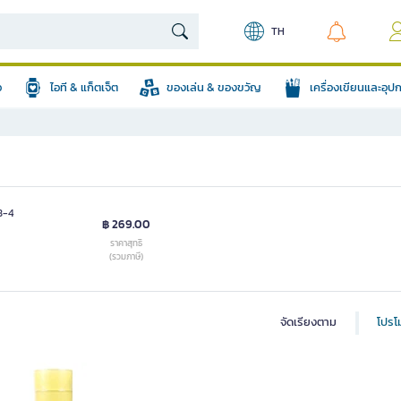
TH
อ
ไอที & แก็ตเจ็ต
ของเล่น & ของขวัญ
เครื่องเขียนและอุ
8-4
฿ 269.00
ราคาสุทธิ
(รวมภาษี)
จัดเรียงตาม
โปรโม