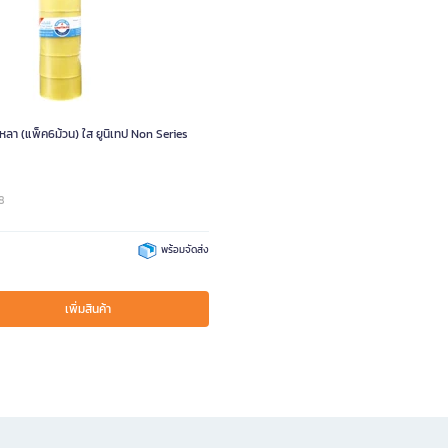
5หลา (แพ็ค6ม้วน) ใส ยูนิเทป Non Series
8
พร้อมจัดส่ง
เพิ่มสินค้า