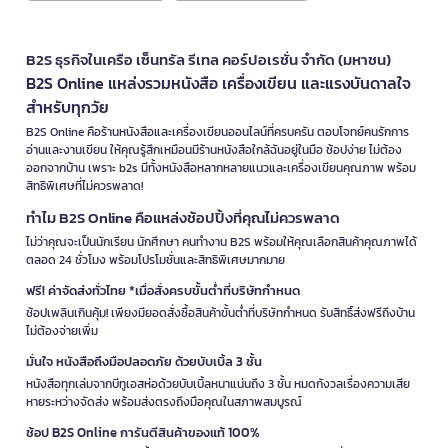
B2S ธุรกิจในเครือ เซ็นทรัล รีเทล คอร์ปอเรชั่น จำกัด (มหาชน)
B2S Online แหล่งรวมหนังสือ เครื่องเขียน และแรงบันดาลใจ
สำหรับทุกวัย
B2S Online คือร้านหนังสือและเครื่องเขียนออนไลน์ที่ครบครัน ตอบโจทย์คนรักการ
อ่านและงานเขียน ให้คุณรู้สึกเหมือนมีร้านหนังสือใกล้ฉันอยู่ในมือ ช้อปง่าย ไม่ต้อง
ออกจากบ้าน เพราะ b2s มีทั้งหนังสือหลากหลายแนวและเครื่องเขียนคุณภาพ พร้อม
สิทธิพิเศษที่ไม่ควรพลาด!
ทำไม B2S Online คือแหล่งช้อปปิ้งที่คุณไม่ควรพลาด
ไม่ว่าคุณจะเป็นนักเรียน นักศึกษา คนทำงาน B2S พร้อมให้คุณเลือกสินค้าคุณภาพได้
ตลอด 24 ชั่วโมง พร้อมโปรโมชั่นและสิทธิพิเศษมากมาย
ฟรี! ค่าจัดส่งทั่วไทย *เมื่อสั่งครบขั้นต่ำที่บริษัทกำหนด
ช้อปเพลินเกินคุ้ม! เพียงมียอดสั่งซื้อสินค้าขั้นต่ำที่บริษัทกำหนด รับสิทธิ์ส่งฟรีถึงบ้าน
ไม่ต้องจ่ายเพิ่ม
มั่นใจ หนังสือถึงมือปลอดภัย ด้วยบับเบิ้ล 3 ชั้น
หนังสือทุกเล่มจากบีทูเอสห่อด้วยบับเบิ้ลหนาแน่นถึง 3 ชั้น หมดกังวลเรื่องความเสีย
หายระหว่างจัดส่ง พร้อมส่งตรงถึงมือคุณในสภาพสมบูรณ์
ช้อป B2S Online การันตีสินค้าของแท้ 100%