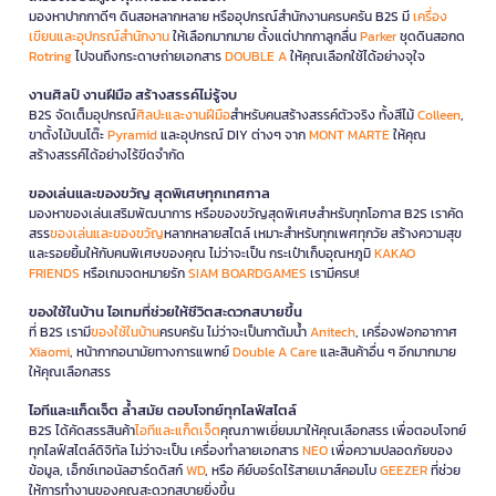
มองหาปากกาดีๆ ดินสอหลากหลาย หรืออุปกรณ์สำนักงานครบครัน B2S มี
เครื่อง
เขียนและอุปกรณ์สำนักงาน
ให้เลือกมากมาย ตั้งแต่ปากกาลูกลื่น
Parker
ชุดดินสอกด
Rotring
ไปจนถึงกระดาษถ่ายเอกสาร
DOUBLE A
ให้คุณเลือกใช้ได้อย่างจุใจ
งานศิลป์ งานฝีมือ สร้างสรรค์ไม่รู้จบ
B2S จัดเต็มอุปกรณ์
ศิลปะและงานฝีมือ
สำหรับคนสร้างสรรค์ตัวจริง ทั้งสีไม้
Colleen
,
ขาตั้งไม้บนโต๊ะ
Pyramid
และอุปกรณ์ DIY ต่างๆ จาก
MONT MARTE
ให้คุณ
สร้างสรรค์ได้อย่างไร้ขีดจำกัด
ของเล่นและของขวัญ สุดพิเศษทุกเทศกาล
มองหาของเล่นเสริมพัฒนาการ หรือของขวัญสุดพิเศษสำหรับทุกโอกาส B2S เราคัด
สรร
ของเล่นและของขวัญ
หลากหลายสไตล์ เหมาะสำหรับทุกเพศทุกวัย สร้างความสุข
และรอยยิ้มให้กับคนพิเศษของคุณ ไม่ว่าจะเป็น กระเป๋าเก็บอุณหภูมิ
KAKAO
FRIENDS
หรือเกมจดหมายรัก
SIAM BOARDGAMES
เรามีครบ!
ของใช้ในบ้าน ไอเทมที่ช่วยให้ชีวิตสะดวกสบายขึ้น
ที่ B2S เรามี
ของใช้ในบ้าน
ครบครัน ไม่ว่าจะเป็นกาต้มน้ำ
Anitech
, เครื่องฟอกอากาศ
Xiaomi
, หน้ากากอนามัยทางการแพทย์
Double A Care
และสินค้าอื่น ๆ อีกมากมาย
ให้คุณเลือกสรร
ไอทีและแก็ดเจ็ต ล้ำสมัย ตอบโจทย์ทุกไลฟ์สไตล์
B2S ได้คัดสรรสินค้า
ไอทีและแก็ดเจ็ต
คุณภาพเยี่ยมมาให้คุณเลือกสรร เพื่อตอบโจทย์
ทุกไลฟ์สไตล์ดิจิทัล ไม่ว่าจะเป็น เครื่องทำลายเอกสาร
NEO
เพื่อความปลอดภัยของ
ข้อมูล, เอ็กซ์เทอนัลฮาร์ดดิสก์
WD
, หรือ คีย์บอร์ดไร้สายเมาส์คอมโบ
GEEZER
ที่ช่วย
ให้การทำงานของคุณสะดวกสบายยิ่งขึ้น