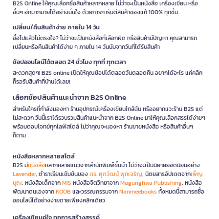
B2S Online ให้คุณเลือกซื้อสินค้าหลากหลาย ไม่ว่าจะเป็นหนังสือ เครื่องเขียน หรือ
อื่นๆ อีกมากมายได้อย่างมั่นใจ ด้วยการการันตีสินค้าของแท้ 100% ทุกชิ้น
เปลี่ยน/คืนสินค้าง่าย ภายใน 14 วัน
ซื้อไปแล้วไม่ตรงใจ? ไม่ว่าจะเป็นหนังสือที่เลือกผิด หรือสินค้ามีปัญหา คุณสามารถ
เปลี่ยนหรือคืนสินค้าได้ง่าย ๆ ภายใน 14 วันนับจากวันที่ได้รับสินค้า
ช้อปออนไลน์ได้ตลอด 24 ชั่วโมง ทุกที่ ทุกเวลา
สะดวกสุดๆ! B2S online เปิดให้คุณช้อปได้ตลอดวันตลอดคืน อยากได้อะไร แค่คลิก
ก็รอรับสินค้าที่บ้านได้เลย!
เลือกช้อปสินค้าแนะนำจาก B2S Online
สำหรับใครที่กำลังมองหา ร้านอุปกรณ์เครื่องเขียนใกล้ฉัน หรืออยากแวะร้าน B2S แต่
ไม่สะดวก วันนี้เราได้รวบรวมสินค้าแนะนำจาก B2S Online มาให้คุณเลือกสรรได้ง่ายๆ
พร้อมตอบโจทย์ทุกไลฟ์สไตล์ ไม่ว่าคุณจะมองหา ร้านขายหนังสือ หรือสินค้าอื่นๆ
ก็ตาม
หนังสือหลากหลายสไตล์
B2S มี
หนังสือ
หลากหลายแนวจากสำนักพิมพ์ชั้นนำ ไม่ว่าจะเป็นนิยายยอดนิยมอย่าง
Lavender
, ตำราเรียนเข้มข้นของ
ดร. ศุภวัฒน์ พุกเจริญ
, นิตยสารอัปเดตจาก
เพ็ญ
บุญ
, หนังสือเด็กจาก
MIS
หนังสือจิตวิทยาจาก
Mugunghwa Publishing
, หนังสือ
พัฒนาตนเองจาก
KOOB
และวรรณกรรมจาก
Nanmeebooks
ทั้งหมดนี้สามารถซื้อ
ออนไลน์ได้อย่างง่ายดายเพียงคลิกเดียว
เครื่องเขียนคู่ใจ ทุกการสร้างสรรค์