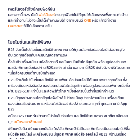
เฟอร์นิเจอร์ดีไซน์ครบฟังก์ชั่น
นอกจากนี้ B2S ยังมี
เฟอร์นิเจอร์
ครบทุกฟังก์ชันให้คุณได้เลือกสรรเพื่อตกแต่งบ้าน
และที่ทำงาน ไม่ว่าจะเป็นโต๊ะทำงานพับได้ จากแบรนด์
ONE
หรือ เก้าอี้ทำงาน
Furradec
ก็มีให้เลือกครบครัน
โปรโมชั่นและสิทธิพิเศษ
B2S จัดเต็มโปรโมชั่นและสิทธิพิเศษมากมายให้คุณเลือกช้อปออนไลน์ได้อย่างจุใจ
อัปเดตทุกเดือนกับแคมเปญลดราคาแรง
ทั้งสินค้าเครื่องเขียน หนังสือขายดี และไอเทมไลฟ์สไตล์สุดชิค พร้อมคูปองส่วนลด
และดีลพิเศษเมื่อช้อปผ่าน B2S.co.th เท่านั้น นอกจากนี้ B2S ยังใจดีส่งฟรีทั่วประเทศ
*เมื่อสั่งครบขั้นต่ำที่บริษัทกำหนด
B2S จัดเต็มโปรโมชั่นและสิทธิพิเศษเพียบ ช้อปออนไลน์ได้เลย! ลดแรงทุกเดือน ทั้ง
เครื่องเขียน หนังสือดัง ของไอเทมไลฟ์สไตล์สุดชิค พร้อมคูปองส่วนลดพิเศษเมื่อซื้อ
ผ่าน B2S.co.th เท่านั้น และส่งฟรีทั่วไทย *เมื่อสั่งครบขั้นต่ำที่บริษัทกำหนด
B2S มีทุกอย่างตอบโจทย์ทุกไลฟ์สไตล์ ไม่ว่าจะเป็นอุปกรณ์อ่านเขียน เครื่องเขียน
ของเล่นเสริมพัฒนาการ หรือเฟอร์นิเจอร์ ช้อปง่าย สะดวก ทุกที่ ทุกเวลา แค่มี App
B2S
สมัคร B2S Club รับข่าวสารโปรโมชั่นก่อนใคร และสิทธิพิเศษเฉพาะสมาชิก! คลิกเลย
สมัครสมาชิกเลย!
👉
#ร้านหนังสือ #ร้านขายหนังสือ ใกล้ฉัน #กระเป๋าใส่ดินสอ #เครื่องเขียนออนไลน์ #ซื้อ
หนังสือ ออนไลน์ #เครื่องเขียน บีทูเอส #ขาย หนังสือ ออนไลน์ #B2S #ร้านเครื่อง