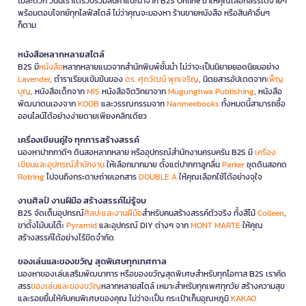
ไม่สะดวก วันนี้เราได้รวบรวมสินค้าแนะนำจาก B2S Online มาให้คุณเลือกสรรได้ง่ายๆ
พร้อมตอบโจทย์ทุกไลฟ์สไตล์ ไม่ว่าคุณจะมองหา ร้านขายหนังสือ หรือสินค้าอื่นๆ
ก็ตาม
หนังสือหลากหลายสไตล์
B2S มี
หนังสือ
หลากหลายแนวจากสำนักพิมพ์ชั้นนำ ไม่ว่าจะเป็นนิยายยอดนิยมอย่าง
Lavender
, ตำราเรียนเข้มข้นของ
ดร. ศุภวัฒน์ พุกเจริญ
, นิตยสารอัปเดตจาก
เพ็ญ
บุญ
, หนังสือเด็กจาก
MIS
หนังสือจิตวิทยาจาก
Mugunghwa Publishing
, หนังสือ
พัฒนาตนเองจาก
KOOB
และวรรณกรรมจาก
Nanmeebooks
ทั้งหมดนี้สามารถซื้อ
ออนไลน์ได้อย่างง่ายดายเพียงคลิกเดียว
เครื่องเขียนคู่ใจ ทุกการสร้างสรรค์
มองหาปากกาดีๆ ดินสอหลากหลาย หรืออุปกรณ์สำนักงานครบครัน B2S มี
เครื่อง
เขียนและอุปกรณ์สำนักงาน
ให้เลือกมากมาย ตั้งแต่ปากกาลูกลื่น
Parker
ชุดดินสอกด
Rotring
ไปจนถึงกระดาษถ่ายเอกสาร
DOUBLE A
ให้คุณเลือกใช้ได้อย่างจุใจ
งานศิลป์ งานฝีมือ สร้างสรรค์ไม่รู้จบ
B2S จัดเต็มอุปกรณ์
ศิลปะและงานฝีมือ
สำหรับคนสร้างสรรค์ตัวจริง ทั้งสีไม้
Colleen
,
ขาตั้งไม้บนโต๊ะ
Pyramid
และอุปกรณ์ DIY ต่างๆ จาก
MONT MARTE
ให้คุณ
สร้างสรรค์ได้อย่างไร้ขีดจำกัด
ของเล่นและของขวัญ สุดพิเศษทุกเทศกาล
มองหาของเล่นเสริมพัฒนาการ หรือของขวัญสุดพิเศษสำหรับทุกโอกาส B2S เราคัด
สรร
ของเล่นและของขวัญ
หลากหลายสไตล์ เหมาะสำหรับทุกเพศทุกวัย สร้างความสุข
และรอยยิ้มให้กับคนพิเศษของคุณ ไม่ว่าจะเป็น กระเป๋าเก็บอุณหภูมิ
KAKAO