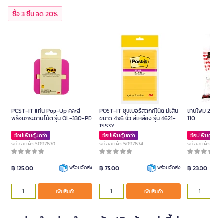
ซื้อ 3 ชิ้น ลด 20%
POST-IT แท่น Pop-Up คละสี
POST-IT ซุปเปอร์สติกกี้โน้ต มีเส้น
เทปโฟม 21 มม
พร้อมกระดาษโน้ต รุ่น OL-330-PD
ขนาด 4x6 นิ้ว สีเหลือง รุ่น 4621-
110
1SS3Y
ช้อปเพิ่มคุ้มกว่า
ช้อปเพิ่มคุ้มกว่า
ช้อปเพิ่มคุ้มก
รหัสสินค้า 5097670
รหัสสินค้า 5097674
รหัสสินค้า 3
฿ 125.00
฿ 75.00
฿ 23.00
พร้อมจัดส่ง
พร้อมจัดส่ง
เพิ่มสินค้า
เพิ่มสินค้า