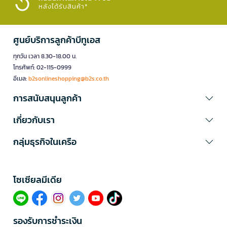
หลังได้รับสินค้า*
ศูนย์บริการลูกค้าบีทูเอส
ทุกวัน เวลา 8.30-18.00 น.
โทรศัพท์: 02-115-0999
อีเมล:
b2sonlineshopping@b2s.co.th
การสนับสนุนลูกค้า
เกี่ยวกับเรา
กลุ่มธุรกิจในเครือ
โซเซียลมีเดีย​
รองรับการชำระเงิน