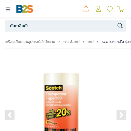
เครื่องเขียนและอุปกรณ์สำนักงาน
กาว & เทป
เทป
SCOTCH เทปใส รุ่น 5
Previous slide
Ne