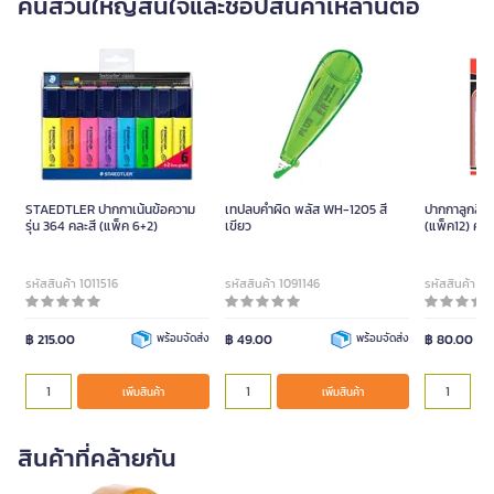
คนส่วนใหญ่สนใจและช้อปสินค้าเหล่านี้ต่อ
STAEDTLER ปากกาเน้นข้อความ
เทปลบคำผิด พลัส WH-1205 สี
ปากกาลูกลื่น
รุ่น 364 คละสี (แพ็ค 6+2)
เขียว
(แพ็ค12) คว
รหัสสินค้า 1011516
รหัสสินค้า 1091146
รหัสสินค้า 10
฿ 215.00
พร้อมจัดส่ง
฿ 49.00
พร้อมจัดส่ง
฿ 80.00
เพิ่มสินค้า
เพิ่มสินค้า
สินค้าที่คล้ายกัน