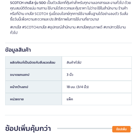
SCOTCH เทปใส รุ่น 500
เป็นตัวเลือกที่คุ้มค่าสำหรับทุกงานเอกสารและงานทั่วไป ด้วย
คุณสมบัติติดแน่น ทนทาน ใช้งานได้สะดวกและคุ้มราคา ไม่ว่าจะใช้ในสำนักงาน ร้านค้า
หรือที่บ้าน เทปใส SCOTCH รุ่นนี้ตอบโจทย์ทุกการใช้งานพื้นฐานได้อย่างลงตัว รีบสั่ง
ซื้อวันนี้เพื่อความสะดวกและประสิทธิภาพในการใช้งานที่ยาวนาน!
#เทปใส #SCOTCHเทปใส #อุปกรณ์สำนักงาน #เทปใสคุณภาพดี #เทปกาวใช้งาน
ทั่วไป
ข้อมูลสินค้า
ผลิตภัณฑ์เป็นมิตรกับสิ่งแวดล้อม
สินค้าทั่วไป
ขนาดแกนเทป
3 นิ้ว
หน้ากว้างเทป
18 มม. (3/4 นิ้ว)
หน่วยขาย
แพ็ค
ช้อปเพิ่มคุ้มกว่า
ช้อปเพิ่ม