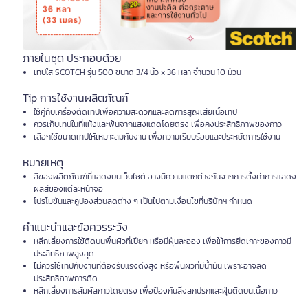
ภายในชุด ประกอบด้วย
เทปใส SCOTCH รุ่น 500 ขนาด 3/4 นิ้ว x 36 หลา จำนวน 10 ม้วน
Tip การใช้งานผลิตภัณฑ์
ใช้คู่กับเครื่องตัดเทปเพื่อความสะดวกและลดการสูญเสียเนื้อเทป
ควรเก็บเทปในที่แห้งและพ้นจากแสงแดดโดยตรง เพื่อคงประสิทธิภาพของกาว
เลือกใช้ขนาดเทปให้เหมาะสมกับงาน เพื่อความเรียบร้อยและประหยัดการใช้งาน
หมายเหตุ
สีของผลิตภัณฑ์ที่แสดงบนเว็บไซต์ อาจมีความแตกต่างกันจากการตั้งค่าการแสดง
ผลสีของแต่ละหน้าจอ
โปรโมชันและคูปองส่วนลดต่าง ๆ เป็นไปตามเงื่อนไขที่บริษัทฯ กำหนด
คำแนะนำและข้อควรระวัง
หลีกเลี่ยงการใช้ติดบนพื้นผิวที่เปียก หรือมีฝุ่นละออง เพื่อให้การยึดเกาะของกาวมี
ประสิทธิภาพสูงสุด
ไม่ควรใช้เทปกับงานที่ต้องรับแรงดึงสูง หรือพื้นผิวที่มีน้ำมัน เพราะอาจลด
ประสิทธิภาพการติด
หลีกเลี่ยงการสัมผัสกาวโดยตรง เพื่อป้องกันสิ่งสกปรกและฝุ่นติดบนเนื้อกาว