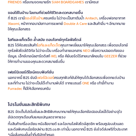
FRIENDS
หรือเกมจดหมายรัก
SIAM BOARDGAMES
เรามีครบ!
ของใช้ในบ้าน ไอเทมที่ช่วยให้ชีวิตสะดวกสบายขึ้น
ที่ B2S เรามี
ของใช้ในบ้าน
ครบครัน ไม่ว่าจะเป็นกาต้มน้ำ
Anitech
, เครื่องฟอกอากาศ
Xiaomi
, หน้ากากอนามัยทางการแพทย์
Double A Care
และสินค้าอื่น ๆ อีกมากมาย
ให้คุณเลือกสรร
ไอทีและแก็ดเจ็ต ล้ำสมัย ตอบโจทย์ทุกไลฟ์สไตล์
B2S ได้คัดสรรสินค้า
ไอทีและแก็ดเจ็ต
คุณภาพเยี่ยมมาให้คุณเลือกสรร เพื่อตอบโจทย์
ทุกไลฟ์สไตล์ดิจิทัล ไม่ว่าจะเป็น เครื่องทำลายเอกสาร
NEO
เพื่อความปลอดภัยของ
ข้อมูล, เอ็กซ์เทอนัลฮาร์ดดิสก์
WD
, หรือ คีย์บอร์ดไร้สายเมาส์คอมโบ
GEEZER
ที่ช่วย
ให้การทำงานของคุณสะดวกสบายยิ่งขึ้น
เฟอร์นิเจอร์ดีไซน์ครบฟังก์ชั่น
นอกจากนี้ B2S ยังมี
เฟอร์นิเจอร์
ครบทุกฟังก์ชันให้คุณได้เลือกสรรเพื่อตกแต่งบ้าน
และที่ทำงาน ไม่ว่าจะเป็นโต๊ะทำงานพับได้ จากแบรนด์
ONE
หรือ เก้าอี้ทำงาน
Furradec
ก็มีให้เลือกครบครัน
โปรโมชั่นและสิทธิพิเศษ
B2S จัดเต็มโปรโมชั่นและสิทธิพิเศษมากมายให้คุณเลือกช้อปออนไลน์ได้อย่างจุใจ
อัปเดตทุกเดือนกับแคมเปญลดราคาแรง
ทั้งสินค้าเครื่องเขียน หนังสือขายดี และไอเทมไลฟ์สไตล์สุดชิค พร้อมคูปองส่วนลด
และดีลพิเศษเมื่อช้อปผ่าน B2S.co.th เท่านั้น นอกจากนี้ B2S ยังใจดีส่งฟรีทั่วประเทศ
*เมื่อสั่งครบขั้นต่ำที่บริษัทกำหนด