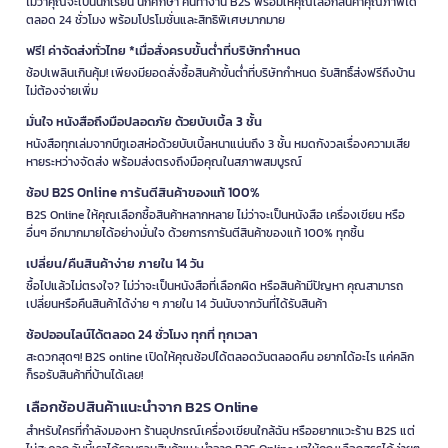
ไม่ว่าคุณจะเป็นนักเรียน นักศึกษา คนทำงาน B2S พร้อมให้คุณเลือกสินค้าคุณภาพได้
ตลอด 24 ชั่วโมง พร้อมโปรโมชั่นและสิทธิพิเศษมากมาย
ฟรี! ค่าจัดส่งทั่วไทย *เมื่อสั่งครบขั้นต่ำที่บริษัทกำหนด
ช้อปเพลินเกินคุ้ม! เพียงมียอดสั่งซื้อสินค้าขั้นต่ำที่บริษัทกำหนด รับสิทธิ์ส่งฟรีถึงบ้าน
ไม่ต้องจ่ายเพิ่ม
มั่นใจ หนังสือถึงมือปลอดภัย ด้วยบับเบิ้ล 3 ชั้น
หนังสือทุกเล่มจากบีทูเอสห่อด้วยบับเบิ้ลหนาแน่นถึง 3 ชั้น หมดกังวลเรื่องความเสีย
หายระหว่างจัดส่ง พร้อมส่งตรงถึงมือคุณในสภาพสมบูรณ์
ช้อป B2S Online การันตีสินค้าของแท้ 100%
B2S Online ให้คุณเลือกซื้อสินค้าหลากหลาย ไม่ว่าจะเป็นหนังสือ เครื่องเขียน หรือ
อื่นๆ อีกมากมายได้อย่างมั่นใจ ด้วยการการันตีสินค้าของแท้ 100% ทุกชิ้น
เปลี่ยน/คืนสินค้าง่าย ภายใน 14 วัน
ซื้อไปแล้วไม่ตรงใจ? ไม่ว่าจะเป็นหนังสือที่เลือกผิด หรือสินค้ามีปัญหา คุณสามารถ
เปลี่ยนหรือคืนสินค้าได้ง่าย ๆ ภายใน 14 วันนับจากวันที่ได้รับสินค้า
ช้อปออนไลน์ได้ตลอด 24 ชั่วโมง ทุกที่ ทุกเวลา
สะดวกสุดๆ! B2S online เปิดให้คุณช้อปได้ตลอดวันตลอดคืน อยากได้อะไร แค่คลิก
ก็รอรับสินค้าที่บ้านได้เลย!
เลือกช้อปสินค้าแนะนำจาก B2S Online
สำหรับใครที่กำลังมองหา ร้านอุปกรณ์เครื่องเขียนใกล้ฉัน หรืออยากแวะร้าน B2S แต่