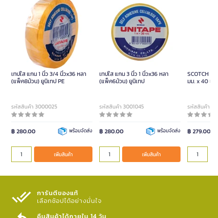
เทปใส แกน 1 นิ้ว 3/4 นิ้วx36 หลา
เทปใส แกน 3 นิ้ว 1 นิ้วx36 หลา
SCOTCH เทปโ
(แพ็ค8ม้วน) ยูนิเทป PE
(แพ็ค6ม้วน) ยูนิเทป
มม. x 40 เมต
รหัสสินค้า 3000025
รหัสสินค้า 3001045
รหัสสินค้า 3
฿ 280.00
พร้อมจัดส่ง
฿ 280.00
พร้อมจัดส่ง
฿ 279.00
เพิ่มสินค้า
เพิ่มสินค้า
การันตีของแท้
เลือกช้อปได้อย่างมั่นใจ​
คืนสินค้าได้ภายใน 14 วัน