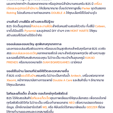
มองหาปากกาดีๆ ดินสอหลากหลาย หรืออุปกรณ์สำนักงานครบครัน B2S มี
เครื่อง
เขียนและอุปกรณ์สำนักงาน
ให้เลือกมากมาย ตั้งแต่ปากกาลูกลื่น
Parker
ชุดดินสอกด
Rotring
ไปจนถึงกระดาษถ่ายเอกสาร
DOUBLE A
ให้คุณเลือกใช้ได้อย่างจุใจ
งานศิลป์ งานฝีมือ สร้างสรรค์ไม่รู้จบ
B2S จัดเต็มอุปกรณ์
ศิลปะและงานฝีมือ
สำหรับคนสร้างสรรค์ตัวจริง ทั้งสีไม้
Colleen
,
ขาตั้งไม้บนโต๊ะ
Pyramid
และอุปกรณ์ DIY ต่างๆ จาก
MONT MARTE
ให้คุณ
สร้างสรรค์ได้อย่างไร้ขีดจำกัด
ของเล่นและของขวัญ สุดพิเศษทุกเทศกาล
มองหาของเล่นเสริมพัฒนาการ หรือของขวัญสุดพิเศษสำหรับทุกโอกาส B2S เราคัด
สรร
ของเล่นและของขวัญ
หลากหลายสไตล์ เหมาะสำหรับทุกเพศทุกวัย สร้างความสุข
และรอยยิ้มให้กับคนพิเศษของคุณ ไม่ว่าจะเป็น กระเป๋าเก็บอุณหภูมิ
KAKAO
FRIENDS
หรือเกมจดหมายรัก
SIAM BOARDGAMES
เรามีครบ!
ของใช้ในบ้าน ไอเทมที่ช่วยให้ชีวิตสะดวกสบายขึ้น
ที่ B2S เรามี
ของใช้ในบ้าน
ครบครัน ไม่ว่าจะเป็นกาต้มน้ำ
Anitech
, เครื่องฟอกอากาศ
Xiaomi
, หน้ากากอนามัยทางการแพทย์
Double A Care
และสินค้าอื่น ๆ อีกมากมาย
ให้คุณเลือกสรร
ไอทีและแก็ดเจ็ต ล้ำสมัย ตอบโจทย์ทุกไลฟ์สไตล์
B2S ได้คัดสรรสินค้า
ไอทีและแก็ดเจ็ต
คุณภาพเยี่ยมมาให้คุณเลือกสรร เพื่อตอบโจทย์
ทุกไลฟ์สไตล์ดิจิทัล ไม่ว่าจะเป็น เครื่องทำลายเอกสาร
NEO
เพื่อความปลอดภัยของ
ข้อมูล, เอ็กซ์เทอนัลฮาร์ดดิสก์
WD
, หรือ คีย์บอร์ดไร้สายเมาส์คอมโบ
GEEZER
ที่ช่วย
ให้การทำงานของคุณสะดวกสบายยิ่งขึ้น