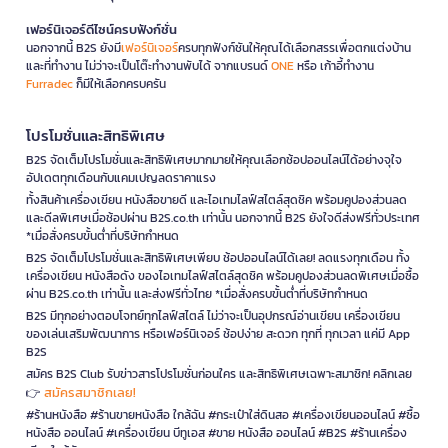
เฟอร์นิเจอร์ดีไซน์ครบฟังก์ชั่น
นอกจากนี้ B2S ยังมี
เฟอร์นิเจอร์
ครบทุกฟังก์ชันให้คุณได้เลือกสรรเพื่อตกแต่งบ้าน
และที่ทำงาน ไม่ว่าจะเป็นโต๊ะทำงานพับได้ จากแบรนด์
ONE
หรือ เก้าอี้ทำงาน
Furradec
ก็มีให้เลือกครบครัน
โปรโมชั่นและสิทธิพิเศษ
B2S จัดเต็มโปรโมชั่นและสิทธิพิเศษมากมายให้คุณเลือกช้อปออนไลน์ได้อย่างจุใจ
อัปเดตทุกเดือนกับแคมเปญลดราคาแรง
ทั้งสินค้าเครื่องเขียน หนังสือขายดี และไอเทมไลฟ์สไตล์สุดชิค พร้อมคูปองส่วนลด
และดีลพิเศษเมื่อช้อปผ่าน B2S.co.th เท่านั้น นอกจากนี้ B2S ยังใจดีส่งฟรีทั่วประเทศ
*เมื่อสั่งครบขั้นต่ำที่บริษัทกำหนด
B2S จัดเต็มโปรโมชั่นและสิทธิพิเศษเพียบ ช้อปออนไลน์ได้เลย! ลดแรงทุกเดือน ทั้ง
เครื่องเขียน หนังสือดัง ของไอเทมไลฟ์สไตล์สุดชิค พร้อมคูปองส่วนลดพิเศษเมื่อซื้อ
ผ่าน B2S.co.th เท่านั้น และส่งฟรีทั่วไทย *เมื่อสั่งครบขั้นต่ำที่บริษัทกำหนด
B2S มีทุกอย่างตอบโจทย์ทุกไลฟ์สไตล์ ไม่ว่าจะเป็นอุปกรณ์อ่านเขียน เครื่องเขียน
ของเล่นเสริมพัฒนาการ หรือเฟอร์นิเจอร์ ช้อปง่าย สะดวก ทุกที่ ทุกเวลา แค่มี App
B2S
สมัคร B2S Club รับข่าวสารโปรโมชั่นก่อนใคร และสิทธิพิเศษเฉพาะสมาชิก! คลิกเลย
สมัครสมาชิกเลย!
👉
#ร้านหนังสือ #ร้านขายหนังสือ ใกล้ฉัน #กระเป๋าใส่ดินสอ #เครื่องเขียนออนไลน์ #ซื้อ
หนังสือ ออนไลน์ #เครื่องเขียน บีทูเอส #ขาย หนังสือ ออนไลน์ #B2S #ร้านเครื่อง