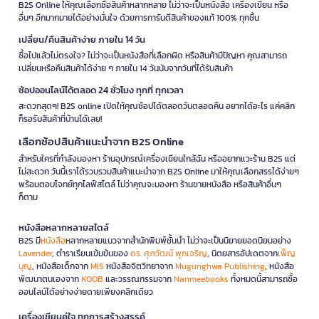
B2S Online ให้คุณเลือกซื้อสินค้าหลากหลาย ไม่ว่าจะเป็นหนังสือ เครื่องเขียน หรือ
อื่นๆ อีกมากมายได้อย่างมั่นใจ ด้วยการการันตีสินค้าของแท้ 100% ทุกชิ้น
เปลี่ยน/คืนสินค้าง่าย ภายใน 14 วัน
ซื้อไปแล้วไม่ตรงใจ? ไม่ว่าจะเป็นหนังสือที่เลือกผิด หรือสินค้ามีปัญหา คุณสามารถ
เปลี่ยนหรือคืนสินค้าได้ง่าย ๆ ภายใน 14 วันนับจากวันที่ได้รับสินค้า
ช้อปออนไลน์ได้ตลอด 24 ชั่วโมง ทุกที่ ทุกเวลา
สะดวกสุดๆ! B2S online เปิดให้คุณช้อปได้ตลอดวันตลอดคืน อยากได้อะไร แค่คลิก
ก็รอรับสินค้าที่บ้านได้เลย!
เลือกช้อปสินค้าแนะนำจาก B2S Online
สำหรับใครที่กำลังมองหา ร้านอุปกรณ์เครื่องเขียนใกล้ฉัน หรืออยากแวะร้าน B2S แต่
ไม่สะดวก วันนี้เราได้รวบรวมสินค้าแนะนำจาก B2S Online มาให้คุณเลือกสรรได้ง่ายๆ
พร้อมตอบโจทย์ทุกไลฟ์สไตล์ ไม่ว่าคุณจะมองหา ร้านขายหนังสือ หรือสินค้าอื่นๆ
ก็ตาม
หนังสือหลากหลายสไตล์
B2S มี
หนังสือ
หลากหลายแนวจากสำนักพิมพ์ชั้นนำ ไม่ว่าจะเป็นนิยายยอดนิยมอย่าง
Lavender
, ตำราเรียนเข้มข้นของ
ดร. ศุภวัฒน์ พุกเจริญ
, นิตยสารอัปเดตจาก
เพ็ญ
บุญ
, หนังสือเด็กจาก
MIS
หนังสือจิตวิทยาจาก
Mugunghwa Publishing
, หนังสือ
พัฒนาตนเองจาก
KOOB
และวรรณกรรมจาก
Nanmeebooks
ทั้งหมดนี้สามารถซื้อ
ออนไลน์ได้อย่างง่ายดายเพียงคลิกเดียว
เครื่องเขียนคู่ใจ ทุกการสร้างสรรค์