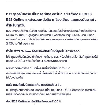
B2S ธุรกิจในเครือ เซ็นทรัล รีเทล คอร์ปอเรชั่น จำกัด (มหาชน)
B2S Online แหล่งรวมหนังสือ เครื่องเขียน และแรงบันดาลใจ
สำหรับทุกวัย
B2S Online คือร้านหนังสือและเครื่องเขียนออนไลน์ที่ครบครัน ตอบโจทย์คนรักการ
อ่านและงานเขียน ให้คุณรู้สึกเหมือนมีร้านหนังสือใกล้ฉันอยู่ในมือ ช้อปง่าย ไม่ต้อง
ออกจากบ้าน เพราะ b2s มีทั้งหนังสือหลากหลายแนวและเครื่องเขียนคุณภาพ พร้อม
สิทธิพิเศษที่ไม่ควรพลาด!
ทำไม B2S Online คือแหล่งช้อปปิ้งที่คุณไม่ควรพลาด
ไม่ว่าคุณจะเป็นนักเรียน นักศึกษา คนทำงาน B2S พร้อมให้คุณเลือกสินค้าคุณภาพได้
ตลอด 24 ชั่วโมง พร้อมโปรโมชั่นและสิทธิพิเศษมากมาย
ฟรี! ค่าจัดส่งทั่วไทย *เมื่อสั่งครบขั้นต่ำที่บริษัทกำหนด
ช้อปเพลินเกินคุ้ม! เพียงมียอดสั่งซื้อสินค้าขั้นต่ำที่บริษัทกำหนด รับสิทธิ์ส่งฟรีถึงบ้าน
ไม่ต้องจ่ายเพิ่ม
มั่นใจ หนังสือถึงมือปลอดภัย ด้วยบับเบิ้ล 3 ชั้น
หนังสือทุกเล่มจากบีทูเอสห่อด้วยบับเบิ้ลหนาแน่นถึง 3 ชั้น หมดกังวลเรื่องความเสีย
หายระหว่างจัดส่ง พร้อมส่งตรงถึงมือคุณในสภาพสมบูรณ์
ช้อป B2S Online การันตีสินค้าของแท้ 100%