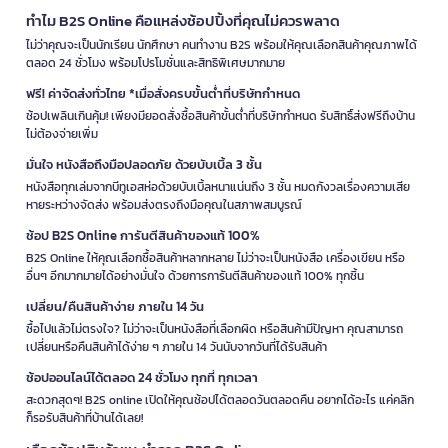
ทำไม B2S Online คือแหล่งช้อปปิ้งที่คุณไม่ควรพลาด
ไม่ว่าคุณจะเป็นนักเรียน นักศึกษา คนทำงาน B2S พร้อมให้คุณเลือกสินค้าคุณภาพได้
ตลอด 24 ชั่วโมง พร้อมโปรโมชั่นและสิทธิพิเศษมากมาย
ฟรี! ค่าจัดส่งทั่วไทย *เมื่อสั่งครบขั้นต่ำที่บริษัทกำหนด
ช้อปเพลินเกินคุ้ม! เพียงมียอดสั่งซื้อสินค้าขั้นต่ำที่บริษัทกำหนด รับสิทธิ์ส่งฟรีถึงบ้าน
ไม่ต้องจ่ายเพิ่ม
มั่นใจ หนังสือถึงมือปลอดภัย ด้วยบับเบิ้ล 3 ชั้น
หนังสือทุกเล่มจากบีทูเอสห่อด้วยบับเบิ้ลหนาแน่นถึง 3 ชั้น หมดกังวลเรื่องความเสีย
หายระหว่างจัดส่ง พร้อมส่งตรงถึงมือคุณในสภาพสมบูรณ์
ช้อป B2S Online การันตีสินค้าของแท้ 100%
B2S Online ให้คุณเลือกซื้อสินค้าหลากหลาย ไม่ว่าจะเป็นหนังสือ เครื่องเขียน หรือ
อื่นๆ อีกมากมายได้อย่างมั่นใจ ด้วยการการันตีสินค้าของแท้ 100% ทุกชิ้น
เปลี่ยน/คืนสินค้าง่าย ภายใน 14 วัน
ซื้อไปแล้วไม่ตรงใจ? ไม่ว่าจะเป็นหนังสือที่เลือกผิด หรือสินค้ามีปัญหา คุณสามารถ
เปลี่ยนหรือคืนสินค้าได้ง่าย ๆ ภายใน 14 วันนับจากวันที่ได้รับสินค้า
ช้อปออนไลน์ได้ตลอด 24 ชั่วโมง ทุกที่ ทุกเวลา
สะดวกสุดๆ! B2S online เปิดให้คุณช้อปได้ตลอดวันตลอดคืน อยากได้อะไร แค่คลิก
ก็รอรับสินค้าที่บ้านได้เลย!