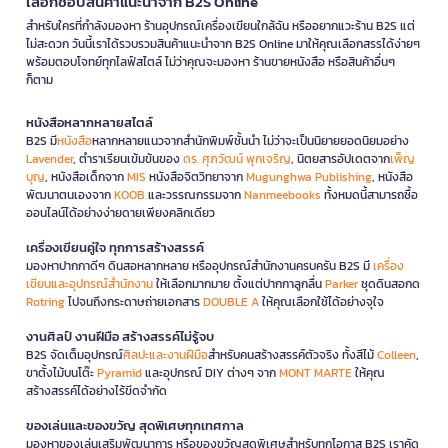
เลือกช้อปสินค้าแนะนำจาก B2S Online
สำหรับใครที่กำลังมองหา ร้านอุปกรณ์เครื่องเขียนใกล้ฉัน หรืออยากแวะร้าน B2S แต่
ไม่สะดวก วันนี้เราได้รวบรวมสินค้าแนะนำจาก B2S Online มาให้คุณเลือกสรรได้ง่ายๆ
พร้อมตอบโจทย์ทุกไลฟ์สไตล์ ไม่ว่าคุณจะมองหา ร้านขายหนังสือ หรือสินค้าอื่นๆ
ก็ตาม
หนังสือหลากหลายสไตล์
B2S มี
หนังสือ
หลากหลายแนวจากสำนักพิมพ์ชั้นนำ ไม่ว่าจะเป็นนิยายยอดนิยมอย่าง
Lavender
, ตำราเรียนเข้มข้นของ
ดร. ศุภวัฒน์ พุกเจริญ
, นิตยสารอัปเดตจาก
เพ็ญ
บุญ
, หนังสือเด็กจาก
MIS
หนังสือจิตวิทยาจาก
Mugunghwa Publishing
, หนังสือ
พัฒนาตนเองจาก
KOOB
และวรรณกรรมจาก
Nanmeebooks
ทั้งหมดนี้สามารถซื้อ
ออนไลน์ได้อย่างง่ายดายเพียงคลิกเดียว
เครื่องเขียนคู่ใจ ทุกการสร้างสรรค์
มองหาปากกาดีๆ ดินสอหลากหลาย หรืออุปกรณ์สำนักงานครบครัน B2S มี
เครื่อง
เขียนและอุปกรณ์สำนักงาน
ให้เลือกมากมาย ตั้งแต่ปากกาลูกลื่น
Parker
ชุดดินสอกด
Rotring
ไปจนถึงกระดาษถ่ายเอกสาร
DOUBLE A
ให้คุณเลือกใช้ได้อย่างจุใจ
งานศิลป์ งานฝีมือ สร้างสรรค์ไม่รู้จบ
B2S จัดเต็มอุปกรณ์
ศิลปะและงานฝีมือ
สำหรับคนสร้างสรรค์ตัวจริง ทั้งสีไม้
Colleen
,
ขาตั้งไม้บนโต๊ะ
Pyramid
และอุปกรณ์ DIY ต่างๆ จาก
MONT MARTE
ให้คุณ
สร้างสรรค์ได้อย่างไร้ขีดจำกัด
ของเล่นและของขวัญ สุดพิเศษทุกเทศกาล
มองหาของเล่นเสริมพัฒนาการ หรือของขวัญสุดพิเศษสำหรับทุกโอกาส B2S เราคัด