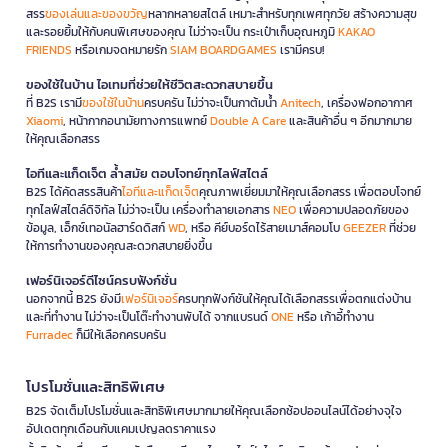
สรร
ของเล่นและของขวัญ
หลากหลายสไตล์ เหมาะสำหรับทุกเพศทุกวัย สร้างความสุข
และรอยยิ้มให้กับคนพิเศษของคุณ ไม่ว่าจะเป็น กระเป๋าเก็บอุณหภูมิ
KAKAO
FRIENDS
หรือเกมจดหมายรัก
SIAM BOARDGAMES
เรามีครบ!
ของใช้ในบ้าน ไอเทมที่ช่วยให้ชีวิตสะดวกสบายขึ้น
ที่ B2S เรามี
ของใช้ในบ้าน
ครบครัน ไม่ว่าจะเป็นกาต้มน้ำ
Anitech
, เครื่องฟอกอากาศ
Xiaomi
, หน้ากากอนามัยทางการแพทย์
Double A Care
และสินค้าอื่น ๆ อีกมากมาย
ให้คุณเลือกสรร
ไอทีและแก็ดเจ็ต ล้ำสมัย ตอบโจทย์ทุกไลฟ์สไตล์
B2S ได้คัดสรรสินค้า
ไอทีและแก็ดเจ็ต
คุณภาพเยี่ยมมาให้คุณเลือกสรร เพื่อตอบโจทย์
ทุกไลฟ์สไตล์ดิจิทัล ไม่ว่าจะเป็น เครื่องทำลายเอกสาร
NEO
เพื่อความปลอดภัยของ
ข้อมูล, เอ็กซ์เทอนัลฮาร์ดดิสก์
WD
, หรือ คีย์บอร์ดไร้สายเมาส์คอมโบ
GEEZER
ที่ช่วย
ให้การทำงานของคุณสะดวกสบายยิ่งขึ้น
เฟอร์นิเจอร์ดีไซน์ครบฟังก์ชั่น
นอกจากนี้ B2S ยังมี
เฟอร์นิเจอร์
ครบทุกฟังก์ชันให้คุณได้เลือกสรรเพื่อตกแต่งบ้าน
และที่ทำงาน ไม่ว่าจะเป็นโต๊ะทำงานพับได้ จากแบรนด์
ONE
หรือ เก้าอี้ทำงาน
Furradec
ก็มีให้เลือกครบครัน
โปรโมชั่นและสิทธิพิเศษ
B2S จัดเต็มโปรโมชั่นและสิทธิพิเศษมากมายให้คุณเลือกช้อปออนไลน์ได้อย่างจุใจ
อัปเดตทุกเดือนกับแคมเปญลดราคาแรง