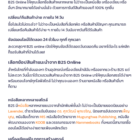
B2S Online ให้คุณเลือกซื้อสินค้าหลากหลาย ไม่ว่าจะเป็นหนังสือ เครื่องเขียน หรือ
อื่นๆ อีกมากมายได้อย่างมั่นใจ ด้วยการการันตีสินค้าของแท้ 100% ทุกชิ้น
เปลี่ยน/คืนสินค้าง่าย ภายใน 14 วัน
ซื้อไปแล้วไม่ตรงใจ? ไม่ว่าจะเป็นหนังสือที่เลือกผิด หรือสินค้ามีปัญหา คุณสามารถ
เปลี่ยนหรือคืนสินค้าได้ง่าย ๆ ภายใน 14 วันนับจากวันที่ได้รับสินค้า
ช้อปออนไลน์ได้ตลอด 24 ชั่วโมง ทุกที่ ทุกเวลา
สะดวกสุดๆ! B2S online เปิดให้คุณช้อปได้ตลอดวันตลอดคืน อยากได้อะไร แค่คลิก
ก็รอรับสินค้าที่บ้านได้เลย!
เลือกช้อปสินค้าแนะนำจาก B2S Online
สำหรับใครที่กำลังมองหา ร้านอุปกรณ์เครื่องเขียนใกล้ฉัน หรืออยากแวะร้าน B2S แต่
ไม่สะดวก วันนี้เราได้รวบรวมสินค้าแนะนำจาก B2S Online มาให้คุณเลือกสรรได้ง่ายๆ
พร้อมตอบโจทย์ทุกไลฟ์สไตล์ ไม่ว่าคุณจะมองหา ร้านขายหนังสือ หรือสินค้าอื่นๆ
ก็ตาม
หนังสือหลากหลายสไตล์
B2S มี
หนังสือ
หลากหลายแนวจากสำนักพิมพ์ชั้นนำ ไม่ว่าจะเป็นนิยายยอดนิยมอย่าง
Lavender
, ตำราเรียนเข้มข้นของ
ดร. ศุภวัฒน์ พุกเจริญ
, นิตยสารอัปเดตจาก
เพ็ญ
บุญ
, หนังสือเด็กจาก
MIS
หนังสือจิตวิทยาจาก
Mugunghwa Publishing
, หนังสือ
พัฒนาตนเองจาก
KOOB
และวรรณกรรมจาก
Nanmeebooks
ทั้งหมดนี้สามารถซื้อ
ออนไลน์ได้อย่างง่ายดายเพียงคลิกเดียว
เครื่องเขียนคู่ใจ ทุกการสร้างสรรค์