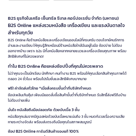
B2S ธุรกิจในเครือ เซ็นทรัล รีเทล คอร์ปอเรชั่น จำกัด (มหาชน)
B2S Online แหล่งรวมหนังสือ เครื่องเขียน และแรงบันดาลใจ
สำหรับทุกวัย
B2S Online คือร้านหนังสือและเครื่องเขียนออนไลน์ที่ครบครัน ตอบโจทย์คนรักการ
อ่านและงานเขียน ให้คุณรู้สึกเหมือนมีร้านหนังสือใกล้ฉันอยู่ในมือ ช้อปง่าย ไม่ต้อง
ออกจากบ้าน เพราะ b2s มีทั้งหนังสือหลากหลายแนวและเครื่องเขียนคุณภาพ พร้อม
สิทธิพิเศษที่ไม่ควรพลาด!
ทำไม B2S Online คือแหล่งช้อปปิ้งที่คุณไม่ควรพลาด
ไม่ว่าคุณจะเป็นนักเรียน นักศึกษา คนทำงาน B2S พร้อมให้คุณเลือกสินค้าคุณภาพได้
ตลอด 24 ชั่วโมง พร้อมโปรโมชั่นและสิทธิพิเศษมากมาย
ฟรี! ค่าจัดส่งทั่วไทย *เมื่อสั่งครบขั้นต่ำที่บริษัทกำหนด
ช้อปเพลินเกินคุ้ม! เพียงมียอดสั่งซื้อสินค้าขั้นต่ำที่บริษัทกำหนด รับสิทธิ์ส่งฟรีถึงบ้าน
ไม่ต้องจ่ายเพิ่ม
มั่นใจ หนังสือถึงมือปลอดภัย ด้วยบับเบิ้ล 3 ชั้น
หนังสือทุกเล่มจากบีทูเอสห่อด้วยบับเบิ้ลหนาแน่นถึง 3 ชั้น หมดกังวลเรื่องความเสีย
หายระหว่างจัดส่ง พร้อมส่งตรงถึงมือคุณในสภาพสมบูรณ์
ช้อป B2S Online การันตีสินค้าของแท้ 100%