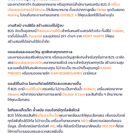
มองหาปากกาดีๆ ดินสอหลากหลาย หรืออุปกรณ์สำนักงานครบครัน B2S มี
เครื่อง
เขียนและอุปกรณ์สำนักงาน
ให้เลือกมากมาย ตั้งแต่ปากกาลูกลื่น
Parker
ชุดดินสอกด
Rotring
ไปจนถึงกระดาษถ่ายเอกสาร
DOUBLE A
ให้คุณเลือกใช้ได้อย่างจุใจ
งานศิลป์ งานฝีมือ สร้างสรรค์ไม่รู้จบ
B2S จัดเต็มอุปกรณ์
ศิลปะและงานฝีมือ
สำหรับคนสร้างสรรค์ตัวจริง ทั้งสีไม้
Colleen
,
ขาตั้งไม้บนโต๊ะ
Pyramid
และอุปกรณ์ DIY ต่างๆ จาก
MONT MARTE
ให้คุณ
สร้างสรรค์ได้อย่างไร้ขีดจำกัด
ของเล่นและของขวัญ สุดพิเศษทุกเทศกาล
มองหาของเล่นเสริมพัฒนาการ หรือของขวัญสุดพิเศษสำหรับทุกโอกาส B2S เราคัด
สรร
ของเล่นและของขวัญ
หลากหลายสไตล์ เหมาะสำหรับทุกเพศทุกวัย สร้างความสุข
และรอยยิ้มให้กับคนพิเศษของคุณ ไม่ว่าจะเป็น กระเป๋าเก็บอุณหภูมิ
KAKAO
FRIENDS
หรือเกมจดหมายรัก
SIAM BOARDGAMES
เรามีครบ!
ของใช้ในบ้าน ไอเทมที่ช่วยให้ชีวิตสะดวกสบายขึ้น
ที่ B2S เรามี
ของใช้ในบ้าน
ครบครัน ไม่ว่าจะเป็นกาต้มน้ำ
Anitech
, เครื่องฟอกอากาศ
Xiaomi
, หน้ากากอนามัยทางการแพทย์
Double A Care
และสินค้าอื่น ๆ อีกมากมาย
ให้คุณเลือกสรร
ไอทีและแก็ดเจ็ต ล้ำสมัย ตอบโจทย์ทุกไลฟ์สไตล์
B2S ได้คัดสรรสินค้า
ไอทีและแก็ดเจ็ต
คุณภาพเยี่ยมมาให้คุณเลือกสรร เพื่อตอบโจทย์
ทุกไลฟ์สไตล์ดิจิทัล ไม่ว่าจะเป็น เครื่องทำลายเอกสาร
NEO
เพื่อความปลอดภัยของ
ข้อมูล, เอ็กซ์เทอนัลฮาร์ดดิสก์
WD
, หรือ คีย์บอร์ดไร้สายเมาส์คอมโบ
GEEZER
ที่ช่วย
ให้การทำงานของคุณสะดวกสบายยิ่งขึ้น