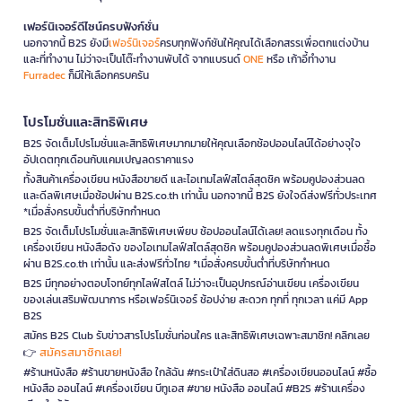
เฟอร์นิเจอร์ดีไซน์ครบฟังก์ชั่น
นอกจากนี้ B2S ยังมี
เฟอร์นิเจอร์
ครบทุกฟังก์ชันให้คุณได้เลือกสรรเพื่อตกแต่งบ้าน
และที่ทำงาน ไม่ว่าจะเป็นโต๊ะทำงานพับได้ จากแบรนด์
ONE
หรือ เก้าอี้ทำงาน
Furradec
ก็มีให้เลือกครบครัน
โปรโมชั่นและสิทธิพิเศษ
B2S จัดเต็มโปรโมชั่นและสิทธิพิเศษมากมายให้คุณเลือกช้อปออนไลน์ได้อย่างจุใจ
อัปเดตทุกเดือนกับแคมเปญลดราคาแรง
ทั้งสินค้าเครื่องเขียน หนังสือขายดี และไอเทมไลฟ์สไตล์สุดชิค พร้อมคูปองส่วนลด
และดีลพิเศษเมื่อช้อปผ่าน B2S.co.th เท่านั้น นอกจากนี้ B2S ยังใจดีส่งฟรีทั่วประเทศ
*เมื่อสั่งครบขั้นต่ำที่บริษัทกำหนด
B2S จัดเต็มโปรโมชั่นและสิทธิพิเศษเพียบ ช้อปออนไลน์ได้เลย! ลดแรงทุกเดือน ทั้ง
เครื่องเขียน หนังสือดัง ของไอเทมไลฟ์สไตล์สุดชิค พร้อมคูปองส่วนลดพิเศษเมื่อซื้อ
ผ่าน B2S.co.th เท่านั้น และส่งฟรีทั่วไทย *เมื่อสั่งครบขั้นต่ำที่บริษัทกำหนด
B2S มีทุกอย่างตอบโจทย์ทุกไลฟ์สไตล์ ไม่ว่าจะเป็นอุปกรณ์อ่านเขียน เครื่องเขียน
ของเล่นเสริมพัฒนาการ หรือเฟอร์นิเจอร์ ช้อปง่าย สะดวก ทุกที่ ทุกเวลา แค่มี App
B2S
สมัคร B2S Club รับข่าวสารโปรโมชั่นก่อนใคร และสิทธิพิเศษเฉพาะสมาชิก! คลิกเลย
สมัครสมาชิกเลย!
👉
#ร้านหนังสือ #ร้านขายหนังสือ ใกล้ฉัน #กระเป๋าใส่ดินสอ #เครื่องเขียนออนไลน์ #ซื้อ
หนังสือ ออนไลน์ #เครื่องเขียน บีทูเอส #ขาย หนังสือ ออนไลน์ #B2S #ร้านเครื่อง