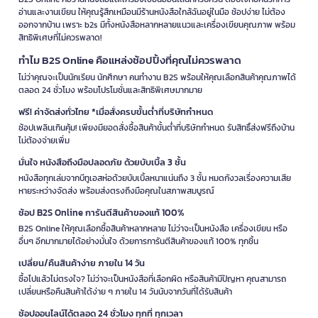
อ่านและงานเขียน ให้คุณรู้สึกเหมือนมีร้านหนังสือใกล้ฉันอยู่ในมือ ช้อปง่าย ไม่ต้อง
ออกจากบ้าน เพราะ b2s มีทั้งหนังสือหลากหลายแนวและเครื่องเขียนคุณภาพ พร้อม
สิทธิพิเศษที่ไม่ควรพลาด!
ทำไม B2S Online คือแหล่งช้อปปิ้งที่คุณไม่ควรพลาด
ไม่ว่าคุณจะเป็นนักเรียน นักศึกษา คนทำงาน B2S พร้อมให้คุณเลือกสินค้าคุณภาพได้
ตลอด 24 ชั่วโมง พร้อมโปรโมชั่นและสิทธิพิเศษมากมาย
ฟรี! ค่าจัดส่งทั่วไทย *เมื่อสั่งครบขั้นต่ำที่บริษัทกำหนด
ช้อปเพลินเกินคุ้ม! เพียงมียอดสั่งซื้อสินค้าขั้นต่ำที่บริษัทกำหนด รับสิทธิ์ส่งฟรีถึงบ้าน
ไม่ต้องจ่ายเพิ่ม
มั่นใจ หนังสือถึงมือปลอดภัย ด้วยบับเบิ้ล 3 ชั้น
หนังสือทุกเล่มจากบีทูเอสห่อด้วยบับเบิ้ลหนาแน่นถึง 3 ชั้น หมดกังวลเรื่องความเสีย
หายระหว่างจัดส่ง พร้อมส่งตรงถึงมือคุณในสภาพสมบูรณ์
ช้อป B2S Online การันตีสินค้าของแท้ 100%
B2S Online ให้คุณเลือกซื้อสินค้าหลากหลาย ไม่ว่าจะเป็นหนังสือ เครื่องเขียน หรือ
อื่นๆ อีกมากมายได้อย่างมั่นใจ ด้วยการการันตีสินค้าของแท้ 100% ทุกชิ้น
เปลี่ยน/คืนสินค้าง่าย ภายใน 14 วัน
ซื้อไปแล้วไม่ตรงใจ? ไม่ว่าจะเป็นหนังสือที่เลือกผิด หรือสินค้ามีปัญหา คุณสามารถ
เปลี่ยนหรือคืนสินค้าได้ง่าย ๆ ภายใน 14 วันนับจากวันที่ได้รับสินค้า
ช้อปออนไลน์ได้ตลอด 24 ชั่วโมง ทุกที่ ทุกเวลา