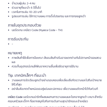
จำนวนผู้เล่น: 2-4 คน
ช่วงอายุที่แนะนำ: 6 ปีขึ้นไป
เวลาในการเล่น: 10-20 นาที
รูปแบบการเล่น: ใช้การวางแผน การตั้งโปรแกรม และการทอยลูกเต๋า
ภายในชุดประกอบด้วย
บอร์ดเกม เหมียว Code (Nyaice Code - TH)
การรับประกัน
-
หมายเหตุ
ภาพสินค้าใช้เพื่อการโฆษณา สีของสินค้าจริงอาจแตกต่างกันไปตามหน้าจอแสดง
ผล
ควรเก็บอุปกรณ์เกมให้พ้นจากความชื้นเพื่อยืดอายุการใช้งาน
Tip. เทคนิคเล็กๆ ที่แนะนำ
วางแผนการจัดเรียงลูกเต๋าอย่างรอบคอบเพื่อเลี่ยงสิ่งกีดขวางและไปถึงเป้าหมาย
ให้ไวที่สุด
อย่าลืมสังเกตตำแหน่งของคู่แข่งและปลาทอง เพื่อวางแผนตัดหน้าได้ทันท่วงที
เหมียว Code
บอร์ดเกมน่ารักที่ผสมผสานการวางแผนและโชคจากลูกเต๋า เหมาะสำหรับ
ครอบครัวและเด็กๆ ที่อยากสนุกไปกับการเดินทางสุดน่ารักของเจ้าเหมียว