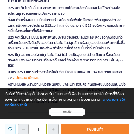
โปรโมชั่นและสิทธิพิเศษ
B2S จัดเต็มโปรโมชั่นและสิทธิพิเศษมากมายให้คุณเลือกช้อปออนไลน์ได้อย่างจุใจ
อัปเดตทุกเดือนกับแคมเปญลดราคาแรง
ทั้งสินค้าเครื่องเขียน หนังสือขายดี และไอเทมไลฟ์สไตล์สุดชิค พร้อมคูปองส่วนลด
และดีลพิเศษเมื่อช้อปผ่าน B2S.co.th เท่านั้น นอกจากนี้ B2S ยังใจดีส่งฟรีทั่วประเทศ
*เมื่อสั่งครบขั้นต่ำที่บริษัทกำหนด
B2S จัดเต็มโปรโมชั่นและสิทธิพิเศษเพียบ ช้อปออนไลน์ได้เลย! ลดแรงทุกเดือน ทั้ง
เครื่องเขียน หนังสือดัง ของไอเทมไลฟ์สไตล์สุดชิค พร้อมคูปองส่วนลดพิเศษเมื่อซื้อ
ผ่าน B2S.co.th เท่านั้น และส่งฟรีทั่วไทย *เมื่อสั่งครบขั้นต่ำที่บริษัทกำหนด
B2S มีทุกอย่างตอบโจทย์ทุกไลฟ์สไตล์ ไม่ว่าจะเป็นอุปกรณ์อ่านเขียน เครื่องเขียน
ของเล่นเสริมพัฒนาการ หรือเฟอร์นิเจอร์ ช้อปง่าย สะดวก ทุกที่ ทุกเวลา แค่มี App
B2S
สมัคร B2S Club รับข่าวสารโปรโมชั่นก่อนใคร และสิทธิพิเศษเฉพาะสมาชิก! คลิกเลย
สมัครสมาชิกเลย!
👉
#ร้านหนังสือ #ร้านขายหนังสือ ใกล้ฉัน #กระเป๋าใส่ดินสอ #เครื่องเขียนออนไลน์ #ซื้อ
หนังสือ ออนไลน์ #เครื่องเขียน บีทูเอส #ขาย หนังสือ ออนไลน์ #B2S #ร้านเครื่อง
เว็บไซต์นี้มีการใช้คุกกี้ โปรดยอมรับนโยบายคุกกี้เพื่อประสบการณ์การใช้บริการที่ดีที่สุด
เขียนใกล้ฉัน
นโยบายการใช้
ของท่าน ท่านสามารถศึกษาวิธีการตั้งค่าการควบคุมคุกกี้ของท่านผ่าน
*เงื่อนไขเป็นไปตามที่บริษัทฯ กำหนด
คุกกี้ของเราที่นี่
ยอมรับ
is a company operating under
เพิ่มสินค้า