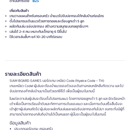
B2S
ดำเนินการโดย
เกี่ยวกับสินค้า
เกมวางแผนสำหรับครอบครัว นำแมวไปจับปลาทองให้กลับบ้านก่อนใคร
ตั้งโปรแกรมเดินแมวด้วยการทอยและเรียงลูกเต๋า 5 ลูก
ผลัดกันเล่น แย่งปลาทอง สร้างความสนุกแบบกลยุทธ์เบาๆ
เล่นได้ 2-4 คน เหมาะกับเด็กอายุ 6 ปีขึ้นไป
ใช้เวลาเล่นสั้นๆ แค่ 10-20 นาทีต่อรอบ
รายละเอียดสินค้า
SIAM BOARD GAMES บอร์ดเกม เหมียว Code (Nyaice Code - TH)
เกมเหมียว Code! ผู้เล่นจะต้องนำแมวของตัวเองเดินทางหลบหลีกสิ่งกีดขวาง และไป
จับปลาทองคำกลับบ้านมาเป็นตัวแรกให้ได้ เพื่อเป็นผู้ชนะในเกมนี้
ในแต่ละตาเล่นผู้เล่นจะต้องตั้งโปรแกรมแมว โดยการทอยลูกเต๋า 5 ลูก และจัดเรียงหน้า
เต๋าเพื่อเป็นการเรียงลำดับและทิศทางการเดินของแมว และเมื่อการเดินเสร็จสิ้นจึงจะ
เข้าสู่ตาผู้เล่นคนถัดไป ผู้เล่นจะผลัดกันเล่นและแย่งชิงปลาทองกันไปมา จนกระทั่งมีผู้ที่
สามารถนำปลาทองกลับถึงบ้านได้เป็นคนแรก ผู้นั้นจะเป็นผู้ชนะไปในเกมนี้
ข้อมูลสินค้า
ประเภทบอร์ดเกม: ครอบครัว