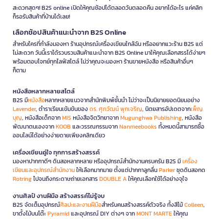
สะดวกสุดๆ! B2S online เปิดให้คุณช้อปได้ตลอดวันตลอดคืน อยากได้อะไร แค่คลิก
ก็รอรับสินค้าที่บ้านได้เลย!
เลือกช้อปสินค้าแนะนำจาก B2S Online
สำหรับใครที่กำลังมองหา ร้านอุปกรณ์เครื่องเขียนใกล้ฉัน หรืออยากแวะร้าน B2S แต่
ไม่สะดวก วันนี้เราได้รวบรวมสินค้าแนะนำจาก B2S Online มาให้คุณเลือกสรรได้ง่ายๆ
พร้อมตอบโจทย์ทุกไลฟ์สไตล์ ไม่ว่าคุณจะมองหา ร้านขายหนังสือ หรือสินค้าอื่นๆ
ก็ตาม
หนังสือหลากหลายสไตล์
B2S มี
หนังสือ
หลากหลายแนวจากสำนักพิมพ์ชั้นนำ ไม่ว่าจะเป็นนิยายยอดนิยมอย่าง
Lavender
, ตำราเรียนเข้มข้นของ
ดร. ศุภวัฒน์ พุกเจริญ
, นิตยสารอัปเดตจาก
เพ็ญ
บุญ
, หนังสือเด็กจาก
MIS
หนังสือจิตวิทยาจาก
Mugunghwa Publishing
, หนังสือ
พัฒนาตนเองจาก
KOOB
และวรรณกรรมจาก
Nanmeebooks
ทั้งหมดนี้สามารถซื้อ
ออนไลน์ได้อย่างง่ายดายเพียงคลิกเดียว
เครื่องเขียนคู่ใจ ทุกการสร้างสรรค์
มองหาปากกาดีๆ ดินสอหลากหลาย หรืออุปกรณ์สำนักงานครบครัน B2S มี
เครื่อง
เขียนและอุปกรณ์สำนักงาน
ให้เลือกมากมาย ตั้งแต่ปากกาลูกลื่น
Parker
ชุดดินสอกด
Rotring
ไปจนถึงกระดาษถ่ายเอกสาร
DOUBLE A
ให้คุณเลือกใช้ได้อย่างจุใจ
งานศิลป์ งานฝีมือ สร้างสรรค์ไม่รู้จบ
B2S จัดเต็มอุปกรณ์
ศิลปะและงานฝีมือ
สำหรับคนสร้างสรรค์ตัวจริง ทั้งสีไม้
Colleen
,
ขาตั้งไม้บนโต๊ะ
Pyramid
และอุปกรณ์ DIY ต่างๆ จาก
MONT MARTE
ให้คุณ