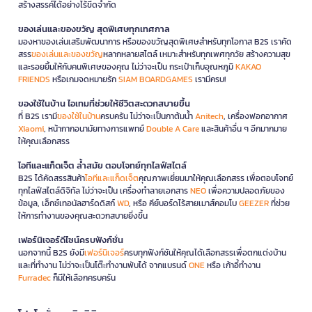
สร้างสรรค์ได้อย่างไร้ขีดจำกัด
ของเล่นและของขวัญ สุดพิเศษทุกเทศกาล
มองหาของเล่นเสริมพัฒนาการ หรือของขวัญสุดพิเศษสำหรับทุกโอกาส B2S เราคัด
สรร
ของเล่นและของขวัญ
หลากหลายสไตล์ เหมาะสำหรับทุกเพศทุกวัย สร้างความสุข
และรอยยิ้มให้กับคนพิเศษของคุณ ไม่ว่าจะเป็น กระเป๋าเก็บอุณหภูมิ
KAKAO
FRIENDS
หรือเกมจดหมายรัก
SIAM BOARDGAMES
เรามีครบ!
ของใช้ในบ้าน ไอเทมที่ช่วยให้ชีวิตสะดวกสบายขึ้น
ที่ B2S เรามี
ของใช้ในบ้าน
ครบครัน ไม่ว่าจะเป็นกาต้มน้ำ
Anitech
, เครื่องฟอกอากาศ
Xiaomi
, หน้ากากอนามัยทางการแพทย์
Double A Care
และสินค้าอื่น ๆ อีกมากมาย
ให้คุณเลือกสรร
ไอทีและแก็ดเจ็ต ล้ำสมัย ตอบโจทย์ทุกไลฟ์สไตล์
B2S ได้คัดสรรสินค้า
ไอทีและแก็ดเจ็ต
คุณภาพเยี่ยมมาให้คุณเลือกสรร เพื่อตอบโจทย์
ทุกไลฟ์สไตล์ดิจิทัล ไม่ว่าจะเป็น เครื่องทำลายเอกสาร
NEO
เพื่อความปลอดภัยของ
ข้อมูล, เอ็กซ์เทอนัลฮาร์ดดิสก์
WD
, หรือ คีย์บอร์ดไร้สายเมาส์คอมโบ
GEEZER
ที่ช่วย
ให้การทำงานของคุณสะดวกสบายยิ่งขึ้น
เฟอร์นิเจอร์ดีไซน์ครบฟังก์ชั่น
นอกจากนี้ B2S ยังมี
เฟอร์นิเจอร์
ครบทุกฟังก์ชันให้คุณได้เลือกสรรเพื่อตกแต่งบ้าน
และที่ทำงาน ไม่ว่าจะเป็นโต๊ะทำงานพับได้ จากแบรนด์
ONE
หรือ เก้าอี้ทำงาน
Furradec
ก็มีให้เลือกครบครัน