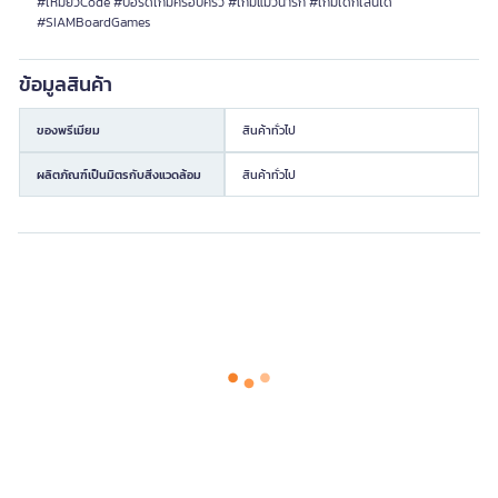
#เหมียวCode #บอร์ดเกมครอบครัว #เกมแมวน่ารัก #เกมเด็กเล่นได้
#SIAMBoardGames
ข้อมูลสินค้า
ของพรีเมียม
สินค้าทั่วไป
ผลิตภัณฑ์เป็นมิตรกับสิ่งแวดล้อม
สินค้าทั่วไป