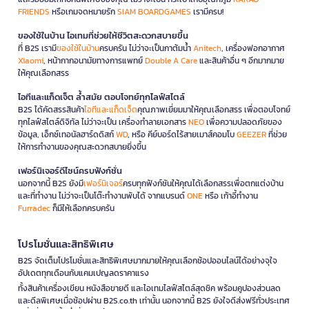
FRIENDS
หรือเกมจดหมายรัก
SIAM BOARDGAMES
เรามีครบ!
ของใช้ในบ้าน ไอเทมที่ช่วยให้ชีวิตสะดวกสบายขึ้น
ที่ B2S เรามี
ของใช้ในบ้าน
ครบครัน ไม่ว่าจะเป็นกาต้มน้ำ
Anitech
, เครื่องฟอกอากาศ
Xiaomi
, หน้ากากอนามัยทางการแพทย์
Double A Care
และสินค้าอื่น ๆ อีกมากมาย
ให้คุณเลือกสรร
ไอทีและแก็ดเจ็ต ล้ำสมัย ตอบโจทย์ทุกไลฟ์สไตล์
B2S ได้คัดสรรสินค้า
ไอทีและแก็ดเจ็ต
คุณภาพเยี่ยมมาให้คุณเลือกสรร เพื่อตอบโจทย์
ทุกไลฟ์สไตล์ดิจิทัล ไม่ว่าจะเป็น เครื่องทำลายเอกสาร
NEO
เพื่อความปลอดภัยของ
ข้อมูล, เอ็กซ์เทอนัลฮาร์ดดิสก์
WD
, หรือ คีย์บอร์ดไร้สายเมาส์คอมโบ
GEEZER
ที่ช่วย
ให้การทำงานของคุณสะดวกสบายยิ่งขึ้น
เฟอร์นิเจอร์ดีไซน์ครบฟังก์ชั่น
นอกจากนี้ B2S ยังมี
เฟอร์นิเจอร์
ครบทุกฟังก์ชันให้คุณได้เลือกสรรเพื่อตกแต่งบ้าน
และที่ทำงาน ไม่ว่าจะเป็นโต๊ะทำงานพับได้ จากแบรนด์
ONE
หรือ เก้าอี้ทำงาน
Furradec
ก็มีให้เลือกครบครัน
โปรโมชั่นและสิทธิพิเศษ
B2S จัดเต็มโปรโมชั่นและสิทธิพิเศษมากมายให้คุณเลือกช้อปออนไลน์ได้อย่างจุใจ
อัปเดตทุกเดือนกับแคมเปญลดราคาแรง
ทั้งสินค้าเครื่องเขียน หนังสือขายดี และไอเทมไลฟ์สไตล์สุดชิค พร้อมคูปองส่วนลด
และดีลพิเศษเมื่อช้อปผ่าน B2S.co.th เท่านั้น นอกจากนี้ B2S ยังใจดีส่งฟรีทั่วประเทศ