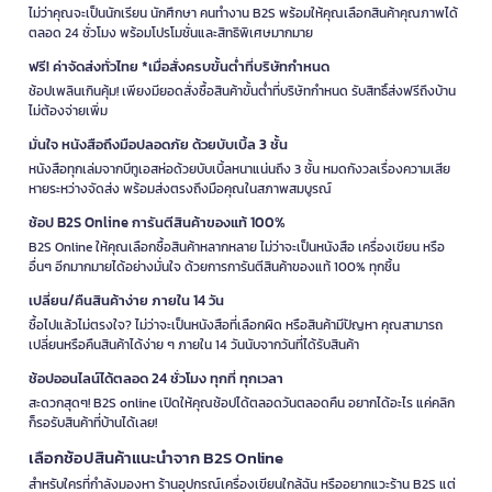
ไม่ว่าคุณจะเป็นนักเรียน นักศึกษา คนทำงาน B2S พร้อมให้คุณเลือกสินค้าคุณภาพได้
ตลอด 24 ชั่วโมง พร้อมโปรโมชั่นและสิทธิพิเศษมากมาย
ฟรี! ค่าจัดส่งทั่วไทย *เมื่อสั่งครบขั้นต่ำที่บริษัทกำหนด
ช้อปเพลินเกินคุ้ม! เพียงมียอดสั่งซื้อสินค้าขั้นต่ำที่บริษัทกำหนด รับสิทธิ์ส่งฟรีถึงบ้าน
ไม่ต้องจ่ายเพิ่ม
มั่นใจ หนังสือถึงมือปลอดภัย ด้วยบับเบิ้ล 3 ชั้น
หนังสือทุกเล่มจากบีทูเอสห่อด้วยบับเบิ้ลหนาแน่นถึง 3 ชั้น หมดกังวลเรื่องความเสีย
หายระหว่างจัดส่ง พร้อมส่งตรงถึงมือคุณในสภาพสมบูรณ์
ช้อป B2S Online การันตีสินค้าของแท้ 100%
B2S Online ให้คุณเลือกซื้อสินค้าหลากหลาย ไม่ว่าจะเป็นหนังสือ เครื่องเขียน หรือ
อื่นๆ อีกมากมายได้อย่างมั่นใจ ด้วยการการันตีสินค้าของแท้ 100% ทุกชิ้น
เปลี่ยน/คืนสินค้าง่าย ภายใน 14 วัน
ซื้อไปแล้วไม่ตรงใจ? ไม่ว่าจะเป็นหนังสือที่เลือกผิด หรือสินค้ามีปัญหา คุณสามารถ
เปลี่ยนหรือคืนสินค้าได้ง่าย ๆ ภายใน 14 วันนับจากวันที่ได้รับสินค้า
ช้อปออนไลน์ได้ตลอด 24 ชั่วโมง ทุกที่ ทุกเวลา
สะดวกสุดๆ! B2S online เปิดให้คุณช้อปได้ตลอดวันตลอดคืน อยากได้อะไร แค่คลิก
ก็รอรับสินค้าที่บ้านได้เลย!
เลือกช้อปสินค้าแนะนำจาก B2S Online
สำหรับใครที่กำลังมองหา ร้านอุปกรณ์เครื่องเขียนใกล้ฉัน หรืออยากแวะร้าน B2S แต่