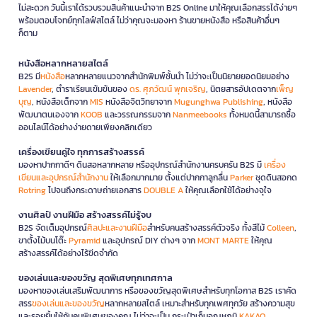
ไม่สะดวก วันนี้เราได้รวบรวมสินค้าแนะนำจาก B2S Online มาให้คุณเลือกสรรได้ง่ายๆ
พร้อมตอบโจทย์ทุกไลฟ์สไตล์ ไม่ว่าคุณจะมองหา ร้านขายหนังสือ หรือสินค้าอื่นๆ
ก็ตาม
หนังสือหลากหลายสไตล์
B2S มี
หนังสือ
หลากหลายแนวจากสำนักพิมพ์ชั้นนำ ไม่ว่าจะเป็นนิยายยอดนิยมอย่าง
Lavender
, ตำราเรียนเข้มข้นของ
ดร. ศุภวัฒน์ พุกเจริญ
, นิตยสารอัปเดตจาก
เพ็ญ
บุญ
, หนังสือเด็กจาก
MIS
หนังสือจิตวิทยาจาก
Mugunghwa Publishing
, หนังสือ
พัฒนาตนเองจาก
KOOB
และวรรณกรรมจาก
Nanmeebooks
ทั้งหมดนี้สามารถซื้อ
ออนไลน์ได้อย่างง่ายดายเพียงคลิกเดียว
เครื่องเขียนคู่ใจ ทุกการสร้างสรรค์
มองหาปากกาดีๆ ดินสอหลากหลาย หรืออุปกรณ์สำนักงานครบครัน B2S มี
เครื่อง
เขียนและอุปกรณ์สำนักงาน
ให้เลือกมากมาย ตั้งแต่ปากกาลูกลื่น
Parker
ชุดดินสอกด
Rotring
ไปจนถึงกระดาษถ่ายเอกสาร
DOUBLE A
ให้คุณเลือกใช้ได้อย่างจุใจ
งานศิลป์ งานฝีมือ สร้างสรรค์ไม่รู้จบ
B2S จัดเต็มอุปกรณ์
ศิลปะและงานฝีมือ
สำหรับคนสร้างสรรค์ตัวจริง ทั้งสีไม้
Colleen
,
ขาตั้งไม้บนโต๊ะ
Pyramid
และอุปกรณ์ DIY ต่างๆ จาก
MONT MARTE
ให้คุณ
สร้างสรรค์ได้อย่างไร้ขีดจำกัด
ของเล่นและของขวัญ สุดพิเศษทุกเทศกาล
มองหาของเล่นเสริมพัฒนาการ หรือของขวัญสุดพิเศษสำหรับทุกโอกาส B2S เราคัด
สรร
ของเล่นและของขวัญ
หลากหลายสไตล์ เหมาะสำหรับทุกเพศทุกวัย สร้างความสุข
และรอยยิ้มให้กับคนพิเศษของคุณ ไม่ว่าจะเป็น กระเป๋าเก็บอุณหภูมิ
KAKAO