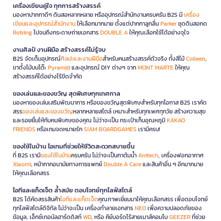
เครื่องเขียนคู่ใจ ทุกการสร้างสรรค์
มองหาปากกาดีๆ ดินสอหลากหลาย หรืออุปกรณ์สำนักงานครบครัน B2S มี
เครื่อง
เขียนและอุปกรณ์สำนักงาน
ให้เลือกมากมาย ตั้งแต่ปากกาลูกลื่น
Parker
ชุดดินสอกด
Rotring
ไปจนถึงกระดาษถ่ายเอกสาร
DOUBLE A
ให้คุณเลือกใช้ได้อย่างจุใจ
งานศิลป์ งานฝีมือ สร้างสรรค์ไม่รู้จบ
B2S จัดเต็มอุปกรณ์
ศิลปะและงานฝีมือ
สำหรับคนสร้างสรรค์ตัวจริง ทั้งสีไม้
Colleen
,
ขาตั้งไม้บนโต๊ะ
Pyramid
และอุปกรณ์ DIY ต่างๆ จาก
MONT MARTE
ให้คุณ
สร้างสรรค์ได้อย่างไร้ขีดจำกัด
ของเล่นและของขวัญ สุดพิเศษทุกเทศกาล
มองหาของเล่นเสริมพัฒนาการ หรือของขวัญสุดพิเศษสำหรับทุกโอกาส B2S เราคัด
สรร
ของเล่นและของขวัญ
หลากหลายสไตล์ เหมาะสำหรับทุกเพศทุกวัย สร้างความสุข
และรอยยิ้มให้กับคนพิเศษของคุณ ไม่ว่าจะเป็น กระเป๋าเก็บอุณหภูมิ
KAKAO
FRIENDS
หรือเกมจดหมายรัก
SIAM BOARDGAMES
เรามีครบ!
ของใช้ในบ้าน ไอเทมที่ช่วยให้ชีวิตสะดวกสบายขึ้น
ที่ B2S เรามี
ของใช้ในบ้าน
ครบครัน ไม่ว่าจะเป็นกาต้มน้ำ
Anitech
, เครื่องฟอกอากาศ
Xiaomi
, หน้ากากอนามัยทางการแพทย์
Double A Care
และสินค้าอื่น ๆ อีกมากมาย
ให้คุณเลือกสรร
ไอทีและแก็ดเจ็ต ล้ำสมัย ตอบโจทย์ทุกไลฟ์สไตล์
B2S ได้คัดสรรสินค้า
ไอทีและแก็ดเจ็ต
คุณภาพเยี่ยมมาให้คุณเลือกสรร เพื่อตอบโจทย์
ทุกไลฟ์สไตล์ดิจิทัล ไม่ว่าจะเป็น เครื่องทำลายเอกสาร
NEO
เพื่อความปลอดภัยของ
ข้อมูล, เอ็กซ์เทอนัลฮาร์ดดิสก์
WD
, หรือ คีย์บอร์ดไร้สายเมาส์คอมโบ
GEEZER
ที่ช่วย