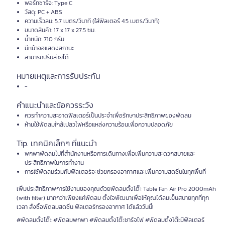
พอร์ทชาร์จ: Type C
วัสดุ: PC + ABS
ความเร็วลม: 5.7 เมตร/วินาที (ใส่ฟิลเตอร์ 4.5 เมตร/วินาที)
ขนาดสินค้า: 17 x 17 x 27.5 ซม.
น้ำหนัก: 710 กรัม
มีหน้าจอแสดงสถานะ
สามารถปรับส่ายได้
หมายเหตุและการรับประกัน
-
คำแนะนำและข้อควรระวัง
ควรทำความสะอาดฟิลเตอร์เป็นประจำเพื่อรักษาประสิทธิภาพของพัดลม
ห้ามใช้พัดลมใกล้เปลวไฟหรือแหล่งความร้อนเพื่อความปลอดภัย
Tip. เทคนิคเล็กๆ ที่แนะนำ
พกพาพัดลมไปที่สำนักงานหรือการเดินทางเพื่อเพิ่มความสะดวกสบายและ
ประสิทธิภาพในการทำงาน
การใช้พัดลมร่วมกับฟิลเตอร์จะช่วยกรองอากาศและเพิ่มความสดชื่นในทุกพื้นที่
เพิ่มประสิทธิภาพการใช้งานของคุณด้วยพัดลมตั้งโต๊ะ Table Fan Air Pro 2000mAh
(with filter) มากกว่าเพียงแค่พัดลม ตั้งใจพัฒนาเพื่อให้คุณได้ลมเย็นสบายทุกที่ทุก
เวลา สั่งซื้อพัดลมสดชื่น ฟิลเตอร์กรองอากาศ ได้แล้ววันนี้!
#พัดลมตั้งโต๊ะ #พัดลมพกพา #พัดลมตั้งโต๊ะชาร์จไฟ #พัดลมตั้งโต๊ะมีฟิลเตอร์