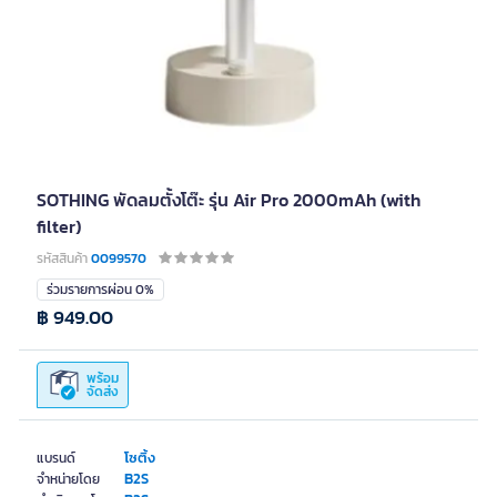
SOTHING พัดลมตั้งโต๊ะ รุ่น Air Pro 2000mAh (with
filter)
รหัสสินค้า
0099570
ร่วมรายการผ่อน 0%
฿ 949.00
พร้อม
จัดส่ง
โซติ้ง
แบรนด์
B2S
จำหน่ายโดย