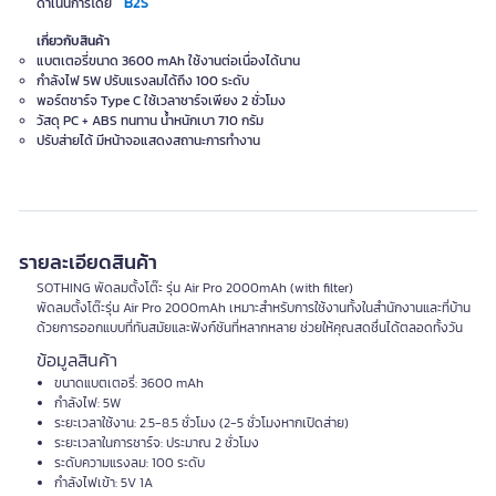
B2S
ดำเนินการโดย
เกี่ยวกับสินค้า
แบตเตอรี่ขนาด 3600 mAh ใช้งานต่อเนื่องได้นาน
กำลังไฟ 5W ปรับแรงลมได้ถึง 100 ระดับ
พอร์ตชาร์จ Type C ใช้เวลาชาร์จเพียง 2 ชั่วโมง
วัสดุ PC + ABS ทนทาน น้ำหนักเบา 710 กรัม
ปรับส่ายได้ มีหน้าจอแสดงสถานะการทำงาน
รายละเอียดสินค้า
SOTHING พัดลมตั้งโต๊ะ รุ่น Air Pro 2000mAh (with filter)
พัดลมตั้งโต๊ะรุ่น Air Pro 2000mAh เหมาะสำหรับการใช้งานทั้งในสำนักงานและที่บ้าน
ด้วยการออกแบบที่ทันสมัยและฟังก์ชันที่หลากหลาย ช่วยให้คุณสดชื่นได้ตลอดทั้งวัน
ข้อมูลสินค้า
ขนาดแบตเตอรี่: 3600 mAh
กำลังไฟ: 5W
ระยะเวลาใช้งาน: 2.5-8.5 ชั่วโมง (2-5 ชั่วโมงหากเปิดส่าย)
ระยะเวลาในการชาร์จ: ประมาณ 2 ชั่วโมง
ระดับความแรงลม: 100 ระดับ
กำลังไฟเข้า: 5V 1A