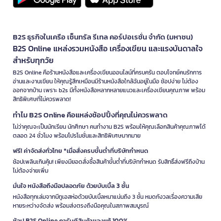
B2S ธุรกิจในเครือ เซ็นทรัล รีเทล คอร์ปอเรชั่น จำกัด (มหาชน)
B2S Online แหล่งรวมหนังสือ เครื่องเขียน และแรงบันดาลใจ
สำหรับทุกวัย
B2S Online คือร้านหนังสือและเครื่องเขียนออนไลน์ที่ครบครัน ตอบโจทย์คนรักการ
อ่านและงานเขียน ให้คุณรู้สึกเหมือนมีร้านหนังสือใกล้ฉันอยู่ในมือ ช้อปง่าย ไม่ต้อง
ออกจากบ้าน เพราะ b2s มีทั้งหนังสือหลากหลายแนวและเครื่องเขียนคุณภาพ พร้อม
สิทธิพิเศษที่ไม่ควรพลาด!
ทำไม B2S Online คือแหล่งช้อปปิ้งที่คุณไม่ควรพลาด
ไม่ว่าคุณจะเป็นนักเรียน นักศึกษา คนทำงาน B2S พร้อมให้คุณเลือกสินค้าคุณภาพได้
ตลอด 24 ชั่วโมง พร้อมโปรโมชั่นและสิทธิพิเศษมากมาย
ฟรี! ค่าจัดส่งทั่วไทย *เมื่อสั่งครบขั้นต่ำที่บริษัทกำหนด
ช้อปเพลินเกินคุ้ม! เพียงมียอดสั่งซื้อสินค้าขั้นต่ำที่บริษัทกำหนด รับสิทธิ์ส่งฟรีถึงบ้าน
ไม่ต้องจ่ายเพิ่ม
มั่นใจ หนังสือถึงมือปลอดภัย ด้วยบับเบิ้ล 3 ชั้น
หนังสือทุกเล่มจากบีทูเอสห่อด้วยบับเบิ้ลหนาแน่นถึง 3 ชั้น หมดกังวลเรื่องความเสีย
หายระหว่างจัดส่ง พร้อมส่งตรงถึงมือคุณในสภาพสมบูรณ์
ช้อป B2S Online การันตีสินค้าของแท้ 100%