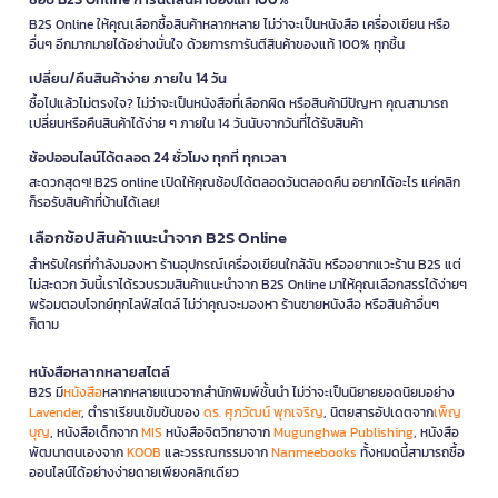
B2S Online ให้คุณเลือกซื้อสินค้าหลากหลาย ไม่ว่าจะเป็นหนังสือ เครื่องเขียน หรือ
อื่นๆ อีกมากมายได้อย่างมั่นใจ ด้วยการการันตีสินค้าของแท้ 100% ทุกชิ้น
เปลี่ยน/คืนสินค้าง่าย ภายใน 14 วัน
ซื้อไปแล้วไม่ตรงใจ? ไม่ว่าจะเป็นหนังสือที่เลือกผิด หรือสินค้ามีปัญหา คุณสามารถ
เปลี่ยนหรือคืนสินค้าได้ง่าย ๆ ภายใน 14 วันนับจากวันที่ได้รับสินค้า
ช้อปออนไลน์ได้ตลอด 24 ชั่วโมง ทุกที่ ทุกเวลา
สะดวกสุดๆ! B2S online เปิดให้คุณช้อปได้ตลอดวันตลอดคืน อยากได้อะไร แค่คลิก
ก็รอรับสินค้าที่บ้านได้เลย!
เลือกช้อปสินค้าแนะนำจาก B2S Online
สำหรับใครที่กำลังมองหา ร้านอุปกรณ์เครื่องเขียนใกล้ฉัน หรืออยากแวะร้าน B2S แต่
ไม่สะดวก วันนี้เราได้รวบรวมสินค้าแนะนำจาก B2S Online มาให้คุณเลือกสรรได้ง่ายๆ
พร้อมตอบโจทย์ทุกไลฟ์สไตล์ ไม่ว่าคุณจะมองหา ร้านขายหนังสือ หรือสินค้าอื่นๆ
ก็ตาม
หนังสือหลากหลายสไตล์
B2S มี
หนังสือ
หลากหลายแนวจากสำนักพิมพ์ชั้นนำ ไม่ว่าจะเป็นนิยายยอดนิยมอย่าง
Lavender
, ตำราเรียนเข้มข้นของ
ดร. ศุภวัฒน์ พุกเจริญ
, นิตยสารอัปเดตจาก
เพ็ญ
บุญ
, หนังสือเด็กจาก
MIS
หนังสือจิตวิทยาจาก
Mugunghwa Publishing
, หนังสือ
พัฒนาตนเองจาก
KOOB
และวรรณกรรมจาก
Nanmeebooks
ทั้งหมดนี้สามารถซื้อ
ออนไลน์ได้อย่างง่ายดายเพียงคลิกเดียว