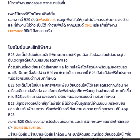
ให้การทำงานของคุณสะดวกสบายยิ่งขึ้น
เฟอร์นิเจอร์ดีไซน์ครบฟังก์ชั่น
นอกจากนี้ B2S ยังมี
เฟอร์นิเจอร์
ครบทุกฟังก์ชันให้คุณได้เลือกสรรเพื่อตกแต่งบ้าน
และที่ทำงาน ไม่ว่าจะเป็นโต๊ะทำงานพับได้ จากแบรนด์
ONE
หรือ เก้าอี้ทำงาน
Furradec
ก็มีให้เลือกครบครัน
โปรโมชั่นและสิทธิพิเศษ
B2S จัดเต็มโปรโมชั่นและสิทธิพิเศษมากมายให้คุณเลือกช้อปออนไลน์ได้อย่างจุใจ
อัปเดตทุกเดือนกับแคมเปญลดราคาแรง
ทั้งสินค้าเครื่องเขียน หนังสือขายดี และไอเทมไลฟ์สไตล์สุดชิค พร้อมคูปองส่วนลด
และดีลพิเศษเมื่อช้อปผ่าน B2S.co.th เท่านั้น นอกจากนี้ B2S ยังใจดีส่งฟรีทั่วประเทศ
*เมื่อสั่งครบขั้นต่ำที่บริษัทกำหนด
B2S จัดเต็มโปรโมชั่นและสิทธิพิเศษเพียบ ช้อปออนไลน์ได้เลย! ลดแรงทุกเดือน ทั้ง
เครื่องเขียน หนังสือดัง ของไอเทมไลฟ์สไตล์สุดชิค พร้อมคูปองส่วนลดพิเศษเมื่อซื้อ
ผ่าน B2S.co.th เท่านั้น และส่งฟรีทั่วไทย *เมื่อสั่งครบขั้นต่ำที่บริษัทกำหนด
B2S มีทุกอย่างตอบโจทย์ทุกไลฟ์สไตล์ ไม่ว่าจะเป็นอุปกรณ์อ่านเขียน เครื่องเขียน
ของเล่นเสริมพัฒนาการ หรือเฟอร์นิเจอร์ ช้อปง่าย สะดวก ทุกที่ ทุกเวลา แค่มี App
B2S
สมัคร B2S Club รับข่าวสารโปรโมชั่นก่อนใคร และสิทธิพิเศษเฉพาะสมาชิก! คลิกเลย
สมัครสมาชิกเลย!
👉
#ร้านหนังสือ #ร้านขายหนังสือ ใกล้ฉัน #กระเป๋าใส่ดินสอ #เครื่องเขียนออนไลน์ #ซื้อ
หนังสือ ออนไลน์ #เครื่องเขียน บีทูเอส #ขาย หนังสือ ออนไลน์ #B2S #ร้านเครื่อง