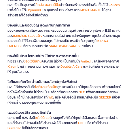
B2S จัดเต็มอุปกรณ์
ศิลปะและงานฝีมือ
สำหรับคนสร้างสรรค์ตัวจริง ทั้งสีไม้
Colleen
,
ขาตั้งไม้บนโต๊ะ
Pyramid
และอุปกรณ์ DIY ต่างๆ จาก
MONT MARTE
ให้คุณ
สร้างสรรค์ได้อย่างไร้ขีดจำกัด
ของเล่นและของขวัญ สุดพิเศษทุกเทศกาล
มองหาของเล่นเสริมพัฒนาการ หรือของขวัญสุดพิเศษสำหรับทุกโอกาส B2S เราคัด
สรร
ของเล่นและของขวัญ
หลากหลายสไตล์ เหมาะสำหรับทุกเพศทุกวัย สร้างความสุข
และรอยยิ้มให้กับคนพิเศษของคุณ ไม่ว่าจะเป็น กระเป๋าเก็บอุณหภูมิ
KAKAO
FRIENDS
หรือเกมจดหมายรัก
SIAM BOARDGAMES
เรามีครบ!
ของใช้ในบ้าน ไอเทมที่ช่วยให้ชีวิตสะดวกสบายขึ้น
ที่ B2S เรามี
ของใช้ในบ้าน
ครบครัน ไม่ว่าจะเป็นกาต้มน้ำ
Anitech
, เครื่องฟอกอากาศ
Xiaomi
, หน้ากากอนามัยทางการแพทย์
Double A Care
และสินค้าอื่น ๆ อีกมากมาย
ให้คุณเลือกสรร
ไอทีและแก็ดเจ็ต ล้ำสมัย ตอบโจทย์ทุกไลฟ์สไตล์
B2S ได้คัดสรรสินค้า
ไอทีและแก็ดเจ็ต
คุณภาพเยี่ยมมาให้คุณเลือกสรร เพื่อตอบโจทย์
ทุกไลฟ์สไตล์ดิจิทัล ไม่ว่าจะเป็น เครื่องทำลายเอกสาร
NEO
เพื่อความปลอดภัยของ
ข้อมูล, เอ็กซ์เทอนัลฮาร์ดดิสก์
WD
, หรือ คีย์บอร์ดไร้สายเมาส์คอมโบ
GEEZER
ที่ช่วย
ให้การทำงานของคุณสะดวกสบายยิ่งขึ้น
เฟอร์นิเจอร์ดีไซน์ครบฟังก์ชั่น
นอกจากนี้ B2S ยังมี
เฟอร์นิเจอร์
ครบทุกฟังก์ชันให้คุณได้เลือกสรรเพื่อตกแต่งบ้าน
และที่ทำงาน ไม่ว่าจะเป็นโต๊ะทำงานพับได้ จากแบรนด์
ONE
หรือ เก้าอี้ทำงาน
Furradec
ก็มีให้เลือกครบครัน