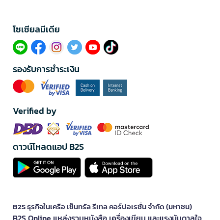
โซเซียลมีเดีย​
รองรับการชำระเงิน
Verified by
ดาวน์โหลดแอป B2S
B2S ธุรกิจในเครือ เซ็นทรัล รีเทล คอร์ปอเรชั่น จำกัด (มหาชน)
B2S Online แหล่งรวมหนังสือ เครื่องเขียน และแรงบันดาลใจ