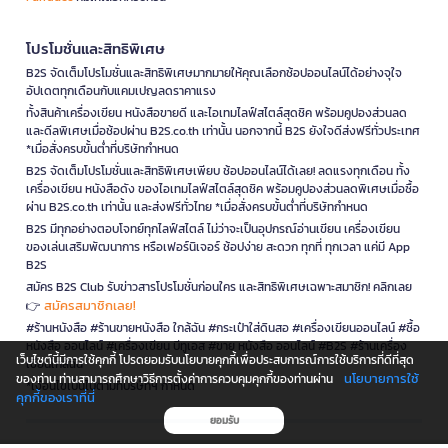
โปรโมชั่นและสิทธิพิเศษ
B2S จัดเต็มโปรโมชั่นและสิทธิพิเศษมากมายให้คุณเลือกช้อปออนไลน์ได้อย่างจุใจ
อัปเดตทุกเดือนกับแคมเปญลดราคาแรง
ทั้งสินค้าเครื่องเขียน หนังสือขายดี และไอเทมไลฟ์สไตล์สุดชิค พร้อมคูปองส่วนลด
และดีลพิเศษเมื่อช้อปผ่าน B2S.co.th เท่านั้น นอกจากนี้ B2S ยังใจดีส่งฟรีทั่วประเทศ
*เมื่อสั่งครบขั้นต่ำที่บริษัทกำหนด
B2S จัดเต็มโปรโมชั่นและสิทธิพิเศษเพียบ ช้อปออนไลน์ได้เลย! ลดแรงทุกเดือน ทั้ง
เครื่องเขียน หนังสือดัง ของไอเทมไลฟ์สไตล์สุดชิค พร้อมคูปองส่วนลดพิเศษเมื่อซื้อ
ผ่าน B2S.co.th เท่านั้น และส่งฟรีทั่วไทย *เมื่อสั่งครบขั้นต่ำที่บริษัทกำหนด
B2S มีทุกอย่างตอบโจทย์ทุกไลฟ์สไตล์ ไม่ว่าจะเป็นอุปกรณ์อ่านเขียน เครื่องเขียน
ของเล่นเสริมพัฒนาการ หรือเฟอร์นิเจอร์ ช้อปง่าย สะดวก ทุกที่ ทุกเวลา แค่มี App
B2S
สมัคร B2S Club รับข่าวสารโปรโมชั่นก่อนใคร และสิทธิพิเศษเฉพาะสมาชิก! คลิกเลย
สมัครสมาชิกเลย!
👉
#ร้านหนังสือ #ร้านขายหนังสือ ใกล้ฉัน #กระเป๋าใส่ดินสอ #เครื่องเขียนออนไลน์ #ซื้อ
หนังสือ ออนไลน์ #เครื่องเขียน บีทูเอส #ขาย หนังสือ ออนไลน์ #B2S #ร้านเครื่อง
เว็บไซต์นี้มีการใช้คุกกี้ โปรดยอมรับนโยบายคุกกี้เพื่อประสบการณ์การใช้บริการที่ดีที่สุด
เขียนใกล้ฉัน
นโยบายการใช้
ของท่าน ท่านสามารถศึกษาวิธีการตั้งค่าการควบคุมคุกกี้ของท่านผ่าน
*เงื่อนไขเป็นไปตามที่บริษัทฯ กำหนด
คุกกี้ของเราที่นี่
ยอมรับ