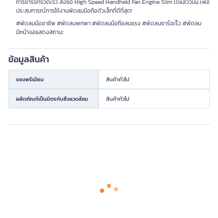
การชาร์จที่รวดเร็ว สั่งซื้อ High Speed Handheld Fan Engine Slim ได้แล้ววันนี้ เพื่อ
ประสบการณ์การใช้งานพัดลมมือถือตัวเล็กที่ดีที่สุด!
#พัดลมมืออาชีพ #พัดลมพกพา #พัดลมมือถือลมแรง #พัดลมชาร์จเร็ว #พัดลม
มีหน้าจอแสดงสถานะ
ข้อมูลสินค้า
ของพรีเมียม
สินค้าทั่วไป
ผลิตภัณฑ์เป็นมิตรกับสิ่งแวดล้อม
สินค้าทั่วไป