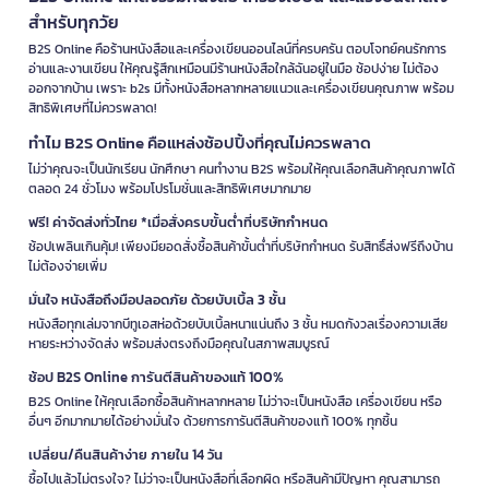
สำหรับทุกวัย
B2S Online คือร้านหนังสือและเครื่องเขียนออนไลน์ที่ครบครัน ตอบโจทย์คนรักการ
อ่านและงานเขียน ให้คุณรู้สึกเหมือนมีร้านหนังสือใกล้ฉันอยู่ในมือ ช้อปง่าย ไม่ต้อง
ออกจากบ้าน เพราะ b2s มีทั้งหนังสือหลากหลายแนวและเครื่องเขียนคุณภาพ พร้อม
สิทธิพิเศษที่ไม่ควรพลาด!
ทำไม B2S Online คือแหล่งช้อปปิ้งที่คุณไม่ควรพลาด
ไม่ว่าคุณจะเป็นนักเรียน นักศึกษา คนทำงาน B2S พร้อมให้คุณเลือกสินค้าคุณภาพได้
ตลอด 24 ชั่วโมง พร้อมโปรโมชั่นและสิทธิพิเศษมากมาย
ฟรี! ค่าจัดส่งทั่วไทย *เมื่อสั่งครบขั้นต่ำที่บริษัทกำหนด
ช้อปเพลินเกินคุ้ม! เพียงมียอดสั่งซื้อสินค้าขั้นต่ำที่บริษัทกำหนด รับสิทธิ์ส่งฟรีถึงบ้าน
ไม่ต้องจ่ายเพิ่ม
มั่นใจ หนังสือถึงมือปลอดภัย ด้วยบับเบิ้ล 3 ชั้น
หนังสือทุกเล่มจากบีทูเอสห่อด้วยบับเบิ้ลหนาแน่นถึง 3 ชั้น หมดกังวลเรื่องความเสีย
หายระหว่างจัดส่ง พร้อมส่งตรงถึงมือคุณในสภาพสมบูรณ์
ช้อป B2S Online การันตีสินค้าของแท้ 100%
B2S Online ให้คุณเลือกซื้อสินค้าหลากหลาย ไม่ว่าจะเป็นหนังสือ เครื่องเขียน หรือ
อื่นๆ อีกมากมายได้อย่างมั่นใจ ด้วยการการันตีสินค้าของแท้ 100% ทุกชิ้น
เปลี่ยน/คืนสินค้าง่าย ภายใน 14 วัน
ซื้อไปแล้วไม่ตรงใจ? ไม่ว่าจะเป็นหนังสือที่เลือกผิด หรือสินค้ามีปัญหา คุณสามารถ