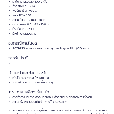
ระดับความแรงลม: 100 ระดับ
กำลังไฟเข้า: 5V 1A
พอร์ทชาร์จ: Type C
วัสดุ: PC + ABS
ความเร็วลม: 12 เมตร/วินาที
ขนาดสินค้า: 8.6 x 4.2 x 15.8 ซม.
น้ำหนัก: 200 กรัม
มีหน้าจอแสดงสถานะ
อุปกรณ์ภายในชุด
SOTHING พัดลมมือถือความเร็วสูง รุ่น Engine Slim (GY) สีเทา
การรับประกัน
-
คำแนะนำและข้อควรระวัง
เก็บให้ห่างจากเปลวไฟและแสงแดด
ไม่ควรใช้ผลิตภัณฑ์ขณะที่ชาร์จอยู่
Tip. เทคนิคเล็กๆ ที่แนะนำ
ล้างทำความสะอาดพัดลมทุกเดือนเพื่อรักษาประสิทธิภาพการทำงาน
ควรชาร์จพัดลมจนเต็มก่อนการใช้งานครั้งแรก
พัดลมมือถือตัวนี้เหมาะกับผู้ที่ต้องการความสะดวกในการพกพา ใช้งานได้นาน พร้อม