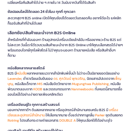
เปลี่ยนหรือคืนสินค้าได้ง่าย ๆ ภายใน 14 วันนับจากวันที่ได้รับสินค้า
ช้อปออนไลน์ได้ตลอด 24 ชั่วโมง ทุกที่ ทุกเวลา
สะดวกสุดๆ! B2S online เปิดให้คุณช้อปได้ตลอดวันตลอดคืน อยากได้อะไร แค่คลิก
ก็รอรับสินค้าที่บ้านได้เลย!
เลือกช้อปสินค้าแนะนำจาก B2S Online
สำหรับใครที่กำลังมองหา ร้านอุปกรณ์เครื่องเขียนใกล้ฉัน หรืออยากแวะร้าน B2S แต่
ไม่สะดวก วันนี้เราได้รวบรวมสินค้าแนะนำจาก B2S Online มาให้คุณเลือกสรรได้ง่ายๆ
พร้อมตอบโจทย์ทุกไลฟ์สไตล์ ไม่ว่าคุณจะมองหา ร้านขายหนังสือ หรือสินค้าอื่นๆ
ก็ตาม
หนังสือหลากหลายสไตล์
B2S มี
หนังสือ
หลากหลายแนวจากสำนักพิมพ์ชั้นนำ ไม่ว่าจะเป็นนิยายยอดนิยมอย่าง
Lavender
, ตำราเรียนเข้มข้นของ
ดร. ศุภวัฒน์ พุกเจริญ
, นิตยสารอัปเดตจาก
เพ็ญ
บุญ
, หนังสือเด็กจาก
MIS
หนังสือจิตวิทยาจาก
Mugunghwa Publishing
, หนังสือ
พัฒนาตนเองจาก
KOOB
และวรรณกรรมจาก
Nanmeebooks
ทั้งหมดนี้สามารถซื้อ
ออนไลน์ได้อย่างง่ายดายเพียงคลิกเดียว
เครื่องเขียนคู่ใจ ทุกการสร้างสรรค์
มองหาปากกาดีๆ ดินสอหลากหลาย หรืออุปกรณ์สำนักงานครบครัน B2S มี
เครื่อง
เขียนและอุปกรณ์สำนักงาน
ให้เลือกมากมาย ตั้งแต่ปากกาลูกลื่น
Parker
ชุดดินสอกด
Rotring
ไปจนถึงกระดาษถ่ายเอกสาร
DOUBLE A
ให้คุณเลือกใช้ได้อย่างจุใจ
งานศิลป์ งานฝีมือ สร้างสรรค์ไม่รู้จบ