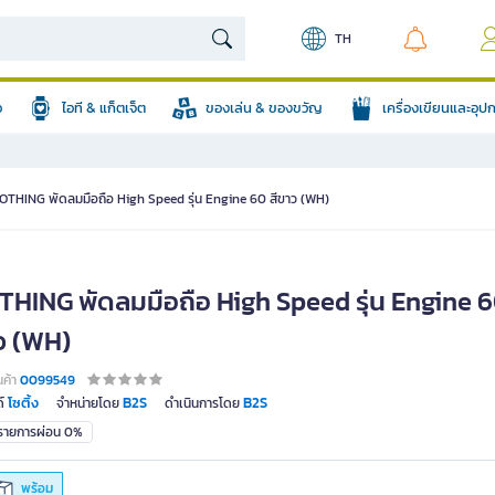
TH
อ
ไอที & แก็ตเจ็ต
ของเล่น & ของขวัญ
เครื่องเขียนและอุ
OTHING พัดลมมือถือ High Speed รุ่น Engine 60 สีขาว (WH)
THING พัดลมมือถือ High Speed รุ่น Engine 6
ว (WH)
นค้า
0099549
โซติ้ง
B2S
B2S
์
จำหน่ายโดย
ดำเนินการโดย
มรายการผ่อน 0%
พร้อม