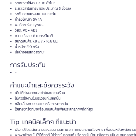
ระยะเวลาใช้งาน: 2-18 ชั่วโมง
ระยะเวลาในการชาร์จ: ประมาณ 3 ชั่วโมง
ระดับความแรงลม: 100 ระดับ
กำลังไฟเข้า: 5V 1A
พอร์ทชาร์จ: Type C
วัสดุ: PC + ABS
ความเร็วลม: 8 เมตร/วินาที
ขนาดสินค้า: 7.9 x 7 x 16.6 ซม.
น้ำหนัก: 210 กรัม
มีหน้าจอแสดงสถานะ
การรับประกัน
-
คำแนะนำและข้อควรระวัง
เก็บให้ห่างจากเปลวไฟและความร้อน
ไม่ควรใช้งานในบริเวณที่เปียกชื้น
หลีกเลี่ยงการกระแทกหรือการตกหล่น
ใช้สายชาร์จที่มาพร้อมกับสินค้าเพื่อประสิทธิภาพที่ดีที่สุด
Tip. เทคนิคเล็กๆ ที่แนะนำ
เลือกปรับระดับความแรงลมตามสภาพอากาศและความต้องการ เพื่อประหยัดพลังงาน
พกพาพัดลมไปใช้ได้ทุกที่ ไม่ว่าจะในรถยนต์ หรือภายในบ้าน เพื่อความเย็นสบายตลอดวั