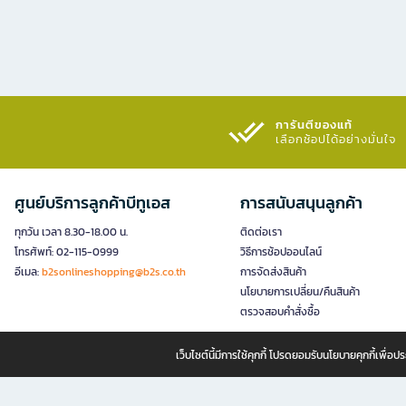
การันตีของแท้
เลือกช้อปได้อย่างมั่นใจ​
ศูนย์บริการลูกค้าบีทูเอส
การสนับสนุนลูกค้า
ทุกวัน เวลา 8.30-18.00 น.
ติดต่อเรา
โทรศัพท์: 02-115-0999
วิธีการช้อปออนไลน์
อีเมล:
b2sonlineshopping@b2s.co.th
การจัดส่งสินค้า
นโยบายการเปลี่ยน/คืนสินค้า
ตรวจสอบคำสั่งซื้อ
เว็บไซต์นี้มีการใช้คุกกี้ โปรดยอมรับนโยบายคุกกี้เพื่