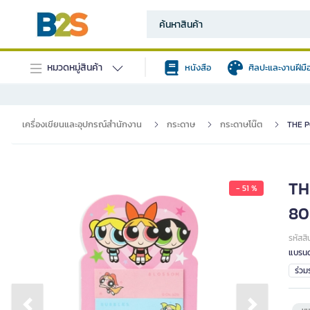
หมวดหมู่สินค้า
หนังสือ
ศิลปะและงานฝีมื
เครื่องเขียนและอุปกรณ์สำนักงาน
กระดาษ
กระดาษโน๊ต
THE P
TH
- 51 %
80
รหัสสิ
แบรนด
ร่ว