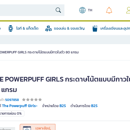
TH
อ
ไอที & แก็ตเจ็ต
ของเล่น & ของขวัญ
เครื่องเขียนและอุ
OWERPUFF GIRLS กระดาษโน้ตแบบมีกาวในตัว 80 แกรม
E POWERPUFF GIRLS กระดาษโน้ตแบบมีกาวใ
 แกรม
นค้า
5097858
The Powerpuff Girls-
B2S
B2S
์
จำหน่ายโดย
ดำเนินการโดย
มรายการผ่อน 0%
เฉพาะช้อป