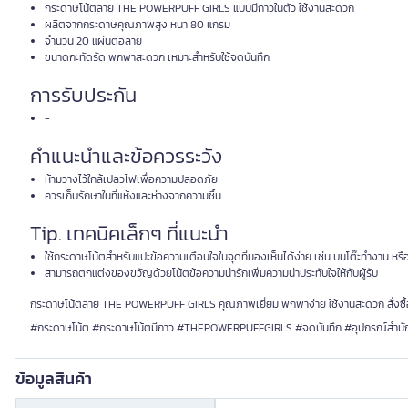
กระดาษโน้ตลาย THE POWERPUFF GIRLS แบบมีกาวในตัว ใช้งานสะดวก
ผลิตจากกระดาษคุณภาพสูง หนา 80 แกรม
จำนวน 20 แผ่นต่อลาย
ขนาดกะทัดรัด พกพาสะดวก เหมาะสำหรับใช้จดบันทึก
การรับประกัน
-
คำแนะนำและข้อควรระวัง
ห้ามวางไว้ใกล้เปลวไฟเพื่อความปลอดภัย
ควรเก็บรักษาในที่แห้งและห่างจากความชื้น
Tip. เทคนิคเล็กๆ ที่แนะนำ
ใช้กระดาษโน้ตสำหรับแปะข้อความเตือนใจในจุดที่มองเห็นได้ง่าย เช่น บนโต๊ะทำงาน หร
สามารถตกแต่งของขวัญด้วยโน้ตข้อความน่ารักเพิ่มความน่าประทับใจให้กับผู้รับ
กระดาษโน้ตลาย THE POWERPUFF GIRLS คุณภาพเยี่ยม พกพาง่าย ใช้งานสะดวก สั่งซื้อวัน
#กระดาษโน้ต #กระดาษโน้ตมีกาว #THEPOWERPUFFGIRLS #จดบันทึก #อุปกรณ์สำนั
ข้อมูลสินค้า