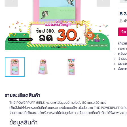
Previous slide
Next slide
หม
฿ 2
฿
4
ช้อป
เกี่ยวก
กระดา
ผลิตจ
จำนวน
ขนาดก
ข้อควร
รายละเอียดสินค้า
THE POWERPUFF GIRLS กระดาษโน้ตแบบมีกาวในตัว 80 แกรม 20 แผ่น
เพิ่มสีสันให้กับการจดบันทึกด้วยกระดาษโน้ตแบบมีกาวในตัว ลาย THE POWERPUFF GIRL
จำนวนแผ่นที่เพียงพอสำหรับการจดโน้ตในทุกโอกาส ด้วยขนาดที่กะทัดรัดทำให้พกพาสะ
ข้อมูลสินค้า