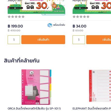
JN800 สีชมพูพาสเทล
หมึกสีน้ำเงิน ขนาด 0.5 มม. ด้าม
สี
ช้อปเพิ่มคุ้มกว่า
ชานม
ฟ้าพาสเทล
รหัสสินค้า 8090882
รหัสสินค้า 1094545
ดูตัวเลือกสินค้า >
ชมพูพาสเทล
เขียวพาสเทล
฿ 199.00
พร้อมจัดส่ง
฿ 34.00
ม่วงพาสเทล
฿
490.00
฿
69.00
เพิ่มสินค้า
เพิ่มสินค้า
หน่วย
เพิ่มสิน
ชิ้น
สินค้าที่คล้ายกัน
ORCA อินเด็กซ์พลาสติกไส้แฟ้ม รุ่น SP-101 5
ELEPHANT อินเด็กซ์พลาสติก PP