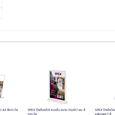
ด A4 สีขาว-ใส
SPEX ป้ายโบรชัวร์ แนวตั้ง ขนาด 21x29.7 ซม. สี
SPEX ป้ายโชว์เ
ขาว-ใส
แสดงผล 7 สี