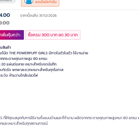
ดชั่วคราว
ออนไลน์เท่านั้น
4.00
ราคานี้จนถึง 31/12/2026
9.00
เพิ่มคุ้มกว่า :
ซื้อครบ 300 บาท ลด 30 บาท
ับสินค้า
ษโน้ต THE POWERPUFF GIRLS มีกาวในตัวในตัว ใช้งานง่าย
ากกระดาษคุณภาพสูง 80 แกรม
 20 แผ่นต่อลาย เหมาะสำหรับจดบันทึก
ะทัดรัด พกพาสะดวกเหมาะสำหรับทุกโอกาส
ระวัง: ห้ามวางใกล้เปลวไฟ
S ที่ให้คุณสนุกกับการใช้งานทั้งแบบบ้านและที่ทำงาน ผลิตจากกระดาษคุณภาพสูงหนา 80 แกรม 
ดวกและเหมาะสำหรับทุกสถานการณ์