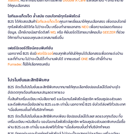
Xiaomi
, หน้ากากอนามัยทางการแพทย์
Double A Care
และสินค้าอื่น ๆ อีกมากมาย
ให้คุณเลือกสรร
ไอทีและแก็ดเจ็ต ล้ำสมัย ตอบโจทย์ทุกไลฟ์สไตล์
B2S ได้คัดสรรสินค้า
ไอทีและแก็ดเจ็ต
คุณภาพเยี่ยมมาให้คุณเลือกสรร เพื่อตอบโจทย์
ทุกไลฟ์สไตล์ดิจิทัล ไม่ว่าจะเป็น เครื่องทำลายเอกสาร
NEO
เพื่อความปลอดภัยของ
ข้อมูล, เอ็กซ์เทอนัลฮาร์ดดิสก์
WD
, หรือ คีย์บอร์ดไร้สายเมาส์คอมโบ
GEEZER
ที่ช่วย
ให้การทำงานของคุณสะดวกสบายยิ่งขึ้น
เฟอร์นิเจอร์ดีไซน์ครบฟังก์ชั่น
นอกจากนี้ B2S ยังมี
เฟอร์นิเจอร์
ครบทุกฟังก์ชันให้คุณได้เลือกสรรเพื่อตกแต่งบ้าน
และที่ทำงาน ไม่ว่าจะเป็นโต๊ะทำงานพับได้ จากแบรนด์
ONE
หรือ เก้าอี้ทำงาน
Furradec
ก็มีให้เลือกครบครัน
โปรโมชั่นและสิทธิพิเศษ
B2S จัดเต็มโปรโมชั่นและสิทธิพิเศษมากมายให้คุณเลือกช้อปออนไลน์ได้อย่างจุใจ
อัปเดตทุกเดือนกับแคมเปญลดราคาแรง
ทั้งสินค้าเครื่องเขียน หนังสือขายดี และไอเทมไลฟ์สไตล์สุดชิค พร้อมคูปองส่วนลด
และดีลพิเศษเมื่อช้อปผ่าน B2S.co.th เท่านั้น นอกจากนี้ B2S ยังใจดีส่งฟรีทั่วประเทศ
*เมื่อสั่งครบขั้นต่ำที่บริษัทกำหนด
B2S จัดเต็มโปรโมชั่นและสิทธิพิเศษเพียบ ช้อปออนไลน์ได้เลย! ลดแรงทุกเดือน ทั้ง
เครื่องเขียน หนังสือดัง ของไอเทมไลฟ์สไตล์สุดชิค พร้อมคูปองส่วนลดพิเศษเมื่อซื้อ
ผ่าน B2S.co.th เท่านั้น และส่งฟรีทั่วไทย *เมื่อสั่งครบขั้นต่ำที่บริษัทกำหนด
B2S มีทุกอย่างตอบโจทย์ทุกไลฟ์สไตล์ ไม่ว่าจะเป็นอุปกรณ์อ่านเขียน เครื่องเขียน