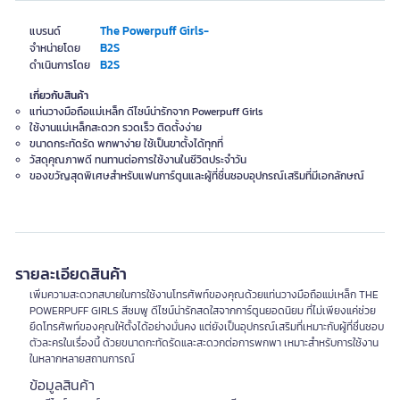
The Powerpuff Girls-
แบรนด์
B2S
จำหน่ายโดย
B2S
ดำเนินการโดย
เกี่ยวกับสินค้า
แท่นวางมือถือแม่เหล็ก ดีไซน์น่ารักจาก Powerpuff Girls
ใช้งานแม่เหล็กสะดวก รวดเร็ว ติดตั้งง่าย
ขนาดกระทัดรัด พกพาง่าย ใช้เป็นขาตั้งได้ทุกที่
วัสดุคุณภาพดี ทนทานต่อการใช้งานในชีวิตประจำวัน
ของขวัญสุดพิเศษสำหรับแฟนการ์ตูนและผู้ที่ชื่นชอบอุปกรณ์เสริมที่มีเอกลักษณ์
รายละเอียดสินค้า
เพิ่มความสะดวกสบายในการใช้งานโทรศัพท์ของคุณด้วยแท่นวางมือถือแม่เหล็ก THE
POWERPUFF GIRLS สีชมพู ดีไซน์น่ารักสดใสจากการ์ตูนยอดนิยม ที่ไม่เพียงแค่ช่วย
ยึดโทรศัพท์ของคุณให้ตั้งได้อย่างมั่นคง แต่ยังเป็นอุปกรณ์เสริมที่เหมาะกับผู้ที่ชื่นชอบ
ตัวละครในเรื่องนี้ ด้วยขนาดกะทัดรัดและสะดวกต่อการพกพา เหมาะสำหรับการใช้งาน
ในหลากหลายสถานการณ์
ข้อมูลสินค้า