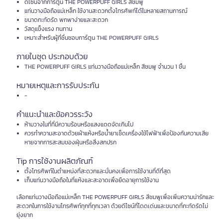
ดีไซน์จากการ์ตูน THE POWERPUFF GIRLS สีชมพู
แท่นวางมือถือแม่เหล็ก ใช้งานสะดวกตั้งโทรศัพท์ได้ในหลายสถานการณ์
ขนาดกะทัดรัด พกพาง่ายและสะดวก
วัสดุแข็งแรง ทนทาน
เหมาะสำหรับผู้ที่ชื่นชอบการ์ตูน THE POWERPUFF GIRLS
ภายในชุด ประกอบด้วย
THE POWERPUFF GIRLS แท่นวางมือถือแม่เหล็ก สีชมพู จำนวน 1 ชิ้น
หมายเหตุและการรับประกัน
-
คำแนะนำและข้อควรระวัง
ห้ามวางในที่ที่มีความร้อนหรือแสงแดดจัดเกินไป
ควรทำความสะอาดด้วยผ้าแห้งหรือน้ำยาเช็ดเครื่องใช้ไฟฟ้าเพื่อป้องกันความเสีย
หายจากการสะสมของฝุ่นหรือสิ่งสกปรก
Tip การใช้งานผลิตภัณฑ์
ตั้งโทรศัพท์ในตำแหน่งที่สะดวกและมั่นคงเพื่อการใช้งานที่ดีที่สุด
เก็บแท่นวางมือถือในที่แห้งและสะอาดเพื่อยืดอายุการใช้งาน
เลือกแท่นวางมือถือแม่เหล็ก THE POWERPUFF GIRLS สีชมพูเพื่อเพิ่มความน่ารักและ
สะดวกในการใช้งานโทรศัพท์ทุกที่ทุกเวลา ด้วยดีไซน์ที่โดดเด่นและขนาดที่กะทัดรัดไม่
ยุ่งยาก