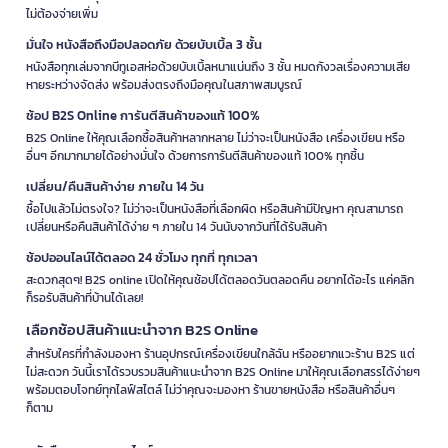
ไม่ต้องจ่ายเพิ่ม
มั่นใจ หนังสือถึงมือปลอดภัย ด้วยบับเบิ้ล 3 ชั้น
หนังสือทุกเล่มจากบีทูเอสห่อด้วยบับเบิ้ลหนาแน่นถึง 3 ชั้น หมดกังวลเรื่องความเสีย
หายระหว่างจัดส่ง พร้อมส่งตรงถึงมือคุณในสภาพสมบูรณ์
ช้อป B2S Online การันตีสินค้าของแท้ 100%
B2S Online ให้คุณเลือกซื้อสินค้าหลากหลาย ไม่ว่าจะเป็นหนังสือ เครื่องเขียน หรือ
อื่นๆ อีกมากมายได้อย่างมั่นใจ ด้วยการการันตีสินค้าของแท้ 100% ทุกชิ้น
เปลี่ยน/คืนสินค้าง่าย ภายใน 14 วัน
ซื้อไปแล้วไม่ตรงใจ? ไม่ว่าจะเป็นหนังสือที่เลือกผิด หรือสินค้ามีปัญหา คุณสามารถ
เปลี่ยนหรือคืนสินค้าได้ง่าย ๆ ภายใน 14 วันนับจากวันที่ได้รับสินค้า
ช้อปออนไลน์ได้ตลอด 24 ชั่วโมง ทุกที่ ทุกเวลา
สะดวกสุดๆ! B2S online เปิดให้คุณช้อปได้ตลอดวันตลอดคืน อยากได้อะไร แค่คลิก
ก็รอรับสินค้าที่บ้านได้เลย!
เลือกช้อปสินค้าแนะนำจาก B2S Online
สำหรับใครที่กำลังมองหา ร้านอุปกรณ์เครื่องเขียนใกล้ฉัน หรืออยากแวะร้าน B2S แต่
ไม่สะดวก วันนี้เราได้รวบรวมสินค้าแนะนำจาก B2S Online มาให้คุณเลือกสรรได้ง่ายๆ
พร้อมตอบโจทย์ทุกไลฟ์สไตล์ ไม่ว่าคุณจะมองหา ร้านขายหนังสือ หรือสินค้าอื่นๆ
ก็ตาม