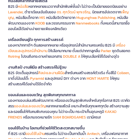
หนังสือหลากหลายสไตล์
B2S มี
หนังสือ
หลากหลายแนวจากสำนักพิมพ์ชั้นนำ ไม่ว่าจะเป็นนิยายยอดนิยมอย่าง
Lavender
, ตำราเรียนเข้มข้นของ
ดร. ศุภวัฒน์ พุกเจริญ
, นิตยสารอัปเดตจาก
เพ็ญ
บุญ
, หนังสือเด็กจาก
MIS
หนังสือจิตวิทยาจาก
Mugunghwa Publishing
, หนังสือ
พัฒนาตนเองจาก
KOOB
และวรรณกรรมจาก
Nanmeebooks
ทั้งหมดนี้สามารถซื้อ
ออนไลน์ได้อย่างง่ายดายเพียงคลิกเดียว
เครื่องเขียนคู่ใจ ทุกการสร้างสรรค์
มองหาปากกาดีๆ ดินสอหลากหลาย หรืออุปกรณ์สำนักงานครบครัน B2S มี
เครื่อง
เขียนและอุปกรณ์สำนักงาน
ให้เลือกมากมาย ตั้งแต่ปากกาลูกลื่น
Parker
ชุดดินสอกด
Rotring
ไปจนถึงกระดาษถ่ายเอกสาร
DOUBLE A
ให้คุณเลือกใช้ได้อย่างจุใจ
งานศิลป์ งานฝีมือ สร้างสรรค์ไม่รู้จบ
B2S จัดเต็มอุปกรณ์
ศิลปะและงานฝีมือ
สำหรับคนสร้างสรรค์ตัวจริง ทั้งสีไม้
Colleen
,
ขาตั้งไม้บนโต๊ะ
Pyramid
และอุปกรณ์ DIY ต่างๆ จาก
MONT MARTE
ให้คุณ
สร้างสรรค์ได้อย่างไร้ขีดจำกัด
ของเล่นและของขวัญ สุดพิเศษทุกเทศกาล
มองหาของเล่นเสริมพัฒนาการ หรือของขวัญสุดพิเศษสำหรับทุกโอกาส B2S เราคัด
สรร
ของเล่นและของขวัญ
หลากหลายสไตล์ เหมาะสำหรับทุกเพศทุกวัย สร้างความสุข
และรอยยิ้มให้กับคนพิเศษของคุณ ไม่ว่าจะเป็น กระเป๋าเก็บอุณหภูมิ
KAKAO
FRIENDS
หรือเกมจดหมายรัก
SIAM BOARDGAMES
เรามีครบ!
ของใช้ในบ้าน ไอเทมที่ช่วยให้ชีวิตสะดวกสบายขึ้น
ที่ B2S เรามี
ของใช้ในบ้าน
ครบครัน ไม่ว่าจะเป็นกาต้มน้ำ
Anitech
, เครื่องฟอกอากาศ