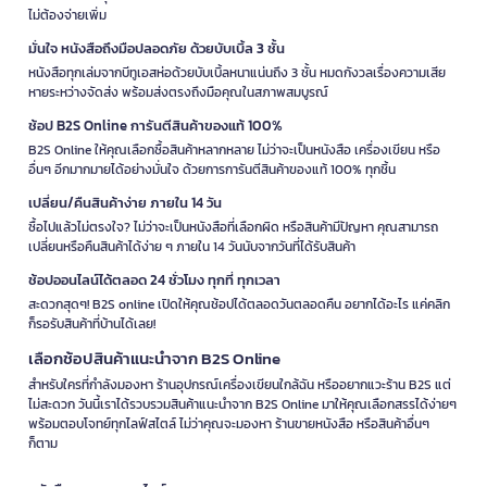
ไม่ต้องจ่ายเพิ่ม
มั่นใจ หนังสือถึงมือปลอดภัย ด้วยบับเบิ้ล 3 ชั้น
หนังสือทุกเล่มจากบีทูเอสห่อด้วยบับเบิ้ลหนาแน่นถึง 3 ชั้น หมดกังวลเรื่องความเสีย
หายระหว่างจัดส่ง พร้อมส่งตรงถึงมือคุณในสภาพสมบูรณ์
ช้อป B2S Online การันตีสินค้าของแท้ 100%
B2S Online ให้คุณเลือกซื้อสินค้าหลากหลาย ไม่ว่าจะเป็นหนังสือ เครื่องเขียน หรือ
อื่นๆ อีกมากมายได้อย่างมั่นใจ ด้วยการการันตีสินค้าของแท้ 100% ทุกชิ้น
เปลี่ยน/คืนสินค้าง่าย ภายใน 14 วัน
ซื้อไปแล้วไม่ตรงใจ? ไม่ว่าจะเป็นหนังสือที่เลือกผิด หรือสินค้ามีปัญหา คุณสามารถ
เปลี่ยนหรือคืนสินค้าได้ง่าย ๆ ภายใน 14 วันนับจากวันที่ได้รับสินค้า
ช้อปออนไลน์ได้ตลอด 24 ชั่วโมง ทุกที่ ทุกเวลา
สะดวกสุดๆ! B2S online เปิดให้คุณช้อปได้ตลอดวันตลอดคืน อยากได้อะไร แค่คลิก
ก็รอรับสินค้าที่บ้านได้เลย!
เลือกช้อปสินค้าแนะนำจาก B2S Online
สำหรับใครที่กำลังมองหา ร้านอุปกรณ์เครื่องเขียนใกล้ฉัน หรืออยากแวะร้าน B2S แต่
ไม่สะดวก วันนี้เราได้รวบรวมสินค้าแนะนำจาก B2S Online มาให้คุณเลือกสรรได้ง่ายๆ
พร้อมตอบโจทย์ทุกไลฟ์สไตล์ ไม่ว่าคุณจะมองหา ร้านขายหนังสือ หรือสินค้าอื่นๆ
ก็ตาม