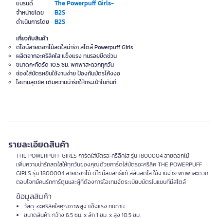
The Powerpuff Girls-
แบรนด์
B2S
จำหน่ายโดย
B2S
ดำเนินการโดย
เกี่ยวกับสินค้า
ดีไซน์ลายดอกไม้สดใสน่ารัก สไตล์ Powerpuff Girls
ผลิตจากอะคริลิคใส แข็งแรง ทนรอยขีดข่วน
ขนาดกะทัดรัด 10.5 ซม. พกพาสะดวกทุกวัน
ช่องใส่บัตรหยิบใช้งานง่าย ป้องกันบัตรโค้งงอ
ไอเทมสุดชิค เติมความน่ารักให้กระเป๋าในทันที
รายละเอียดสินค้า
THE POWERPUFF GIRLS การ์ดใส่บัตรอะคริลิคใส รุ่น 1800004 ลายดอกไม้
เพิ่มความน่ารักสดใสให้ทุกวันของคุณด้วยการ์ดใส่บัตรอะคริลิค THE POWERPUFF
GIRLS รุ่น 1800004 ลายดอกไม้ ดีไซน์ลิขสิทธิ์แท้ สีสันสดใส ใช้งานง่าย พกพาสะดวก
ตอบโจทย์คนรักการ์ตูนและผู้ที่ต้องการไอเทมจัดระเบียบบัตรในแบบที่มีสไตล์
ข้อมูลสินค้า
วัสดุ: อะคริลิคใสคุณภาพสูง แข็งแรง ทนทาน
ขนาดสินค้า: กว้าง 6.5 ซม. x ลึก 1 ซม. x สูง 10.5 ซม.