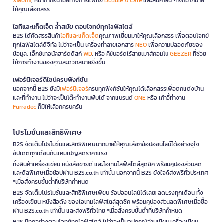
Xiaomi
, หน้ากากอนามัยทางการแพทย์
Double A Care
และสินค้าอื่น ๆ อีกมากมาย
ให้คุณเลือกสรร
ไอทีและแก็ดเจ็ต ล้ำสมัย ตอบโจทย์ทุกไลฟ์สไตล์
B2S ได้คัดสรรสินค้า
ไอทีและแก็ดเจ็ต
คุณภาพเยี่ยมมาให้คุณเลือกสรร เพื่อตอบโจทย์
ทุกไลฟ์สไตล์ดิจิทัล ไม่ว่าจะเป็น เครื่องทำลายเอกสาร
NEO
เพื่อความปลอดภัยของ
ข้อมูล, เอ็กซ์เทอนัลฮาร์ดดิสก์
WD
, หรือ คีย์บอร์ดไร้สายเมาส์คอมโบ
GEEZER
ที่ช่วย
ให้การทำงานของคุณสะดวกสบายยิ่งขึ้น
เฟอร์นิเจอร์ดีไซน์ครบฟังก์ชั่น
นอกจากนี้ B2S ยังมี
เฟอร์นิเจอร์
ครบทุกฟังก์ชันให้คุณได้เลือกสรรเพื่อตกแต่งบ้าน
และที่ทำงาน ไม่ว่าจะเป็นโต๊ะทำงานพับได้ จากแบรนด์
ONE
หรือ เก้าอี้ทำงาน
Furradec
ก็มีให้เลือกครบครัน
โปรโมชั่นและสิทธิพิเศษ
B2S จัดเต็มโปรโมชั่นและสิทธิพิเศษมากมายให้คุณเลือกช้อปออนไลน์ได้อย่างจุใจ
อัปเดตทุกเดือนกับแคมเปญลดราคาแรง
ทั้งสินค้าเครื่องเขียน หนังสือขายดี และไอเทมไลฟ์สไตล์สุดชิค พร้อมคูปองส่วนลด
และดีลพิเศษเมื่อช้อปผ่าน B2S.co.th เท่านั้น นอกจากนี้ B2S ยังใจดีส่งฟรีทั่วประเทศ
*เมื่อสั่งครบขั้นต่ำที่บริษัทกำหนด
B2S จัดเต็มโปรโมชั่นและสิทธิพิเศษเพียบ ช้อปออนไลน์ได้เลย! ลดแรงทุกเดือน ทั้ง
เครื่องเขียน หนังสือดัง ของไอเทมไลฟ์สไตล์สุดชิค พร้อมคูปองส่วนลดพิเศษเมื่อซื้อ
ผ่าน B2S.co.th เท่านั้น และส่งฟรีทั่วไทย *เมื่อสั่งครบขั้นต่ำที่บริษัทกำหนด
B2S มีทุกอย่างตอบโจทย์ทุกไลฟ์สไตล์ ไม่ว่าจะเป็นอุปกรณ์อ่านเขียน เครื่องเขียน