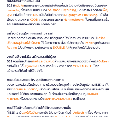
หนังสือหลากหลายสไตล์
B2S มี
หนังสือ
หลากหลายแนวจากสำนักพิมพ์ชั้นนำ ไม่ว่าจะเป็นนิยายยอดนิยมอย่าง
Lavender
, ตำราเรียนเข้มข้นของ
ดร. ศุภวัฒน์ พุกเจริญ
, นิตยสารอัปเดตจาก
เพ็ญ
บุญ
, หนังสือเด็กจาก
MIS
หนังสือจิตวิทยาจาก
Mugunghwa Publishing
, หนังสือ
พัฒนาตนเองจาก
KOOB
และวรรณกรรมจาก
Nanmeebooks
ทั้งหมดนี้สามารถซื้อ
ออนไลน์ได้อย่างง่ายดายเพียงคลิกเดียว
เครื่องเขียนคู่ใจ ทุกการสร้างสรรค์
มองหาปากกาดีๆ ดินสอหลากหลาย หรืออุปกรณ์สำนักงานครบครัน B2S มี
เครื่อง
เขียนและอุปกรณ์สำนักงาน
ให้เลือกมากมาย ตั้งแต่ปากกาลูกลื่น
Parker
ชุดดินสอกด
Rotring
ไปจนถึงกระดาษถ่ายเอกสาร
DOUBLE A
ให้คุณเลือกใช้ได้อย่างจุใจ
งานศิลป์ งานฝีมือ สร้างสรรค์ไม่รู้จบ
B2S จัดเต็มอุปกรณ์
ศิลปะและงานฝีมือ
สำหรับคนสร้างสรรค์ตัวจริง ทั้งสีไม้
Colleen
,
ขาตั้งไม้บนโต๊ะ
Pyramid
และอุปกรณ์ DIY ต่างๆ จาก
MONT MARTE
ให้คุณ
สร้างสรรค์ได้อย่างไร้ขีดจำกัด
ของเล่นและของขวัญ สุดพิเศษทุกเทศกาล
มองหาของเล่นเสริมพัฒนาการ หรือของขวัญสุดพิเศษสำหรับทุกโอกาส B2S เราคัด
สรร
ของเล่นและของขวัญ
หลากหลายสไตล์ เหมาะสำหรับทุกเพศทุกวัย สร้างความสุข
และรอยยิ้มให้กับคนพิเศษของคุณ ไม่ว่าจะเป็น กระเป๋าเก็บอุณหภูมิ
KAKAO
FRIENDS
หรือเกมจดหมายรัก
SIAM BOARDGAMES
เรามีครบ!
ของใช้ในบ้าน ไอเทมที่ช่วยให้ชีวิตสะดวกสบายขึ้น
ที่ B2S เรามี
ของใช้ในบ้าน
ครบครัน ไม่ว่าจะเป็นกาต้มน้ำ
Anitech
, เครื่องฟอกอากาศ