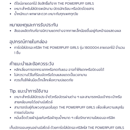
ดีไซน์ลายดอกไม้ ลิขสิทธิ์แท้จาก THE POWERPUFF GIRLS
เหมาะสำหรับใส่บัตรพนักงาน บัตรนักเรียน หรือบัตรโดยสาร
น้ำหนักเบา พกพาสะดวก เหมาะกับทุกเพศทุกวัย
หมายเหตุและการรับประกัน
สีของผลิตภัณฑ์อาจมีความแตกต่างจากภาพเล็กน้อยขึ้นอยู่กับหน้าจอแสดงผล
อุปกรณ์ภายในกล่อง
การ์ดใส่บัตรอะคริลิค THE POWERPUFF GIRLS รุ่น 1800004 ลายดอกไม้ จำนวน
1 ชิ้น
คำแนะนำและข้อควรระวัง
หลีกเลี่ยงการตกกระแทกหรือกดทับแรง อาจทำให้แตกหรือบิดงอได้
ไม่ควรวางไว้ในที่ร้อนจัดหรือโดนแสงแดดเป็นเวลานาน
ควรเก็บให้พ้นมือเด็กเล็กเพื่อความปลอดภัย
Tip. แนะนำการใช้งาน
เหมาะสำหรับใส่บัตรประจำตัวหรือบัตรผ่านต่าง ๆ และสามารถหนีบเข้ากระเป๋าหรือ
สายคล้องคอได้อย่างมีสไตล์
สามารถจับคู่กับพวงกุญแจในชุด THE POWERPUFF GIRLS เพื่อเพิ่มความสนุกใน
การแต่งไอเทม
หมั่นเช็ดด้วยผ้านุ่มแห้งหรือผ้าชุบน้ำหมาด ๆ เพื่อรักษาความใสของอะคริลิค
เก็บบัตรของคุณอย่างมีสไตล์ ด้วยการ์ดใส่บัตรอะคริลิคใส THE POWERPUFF GIRLS