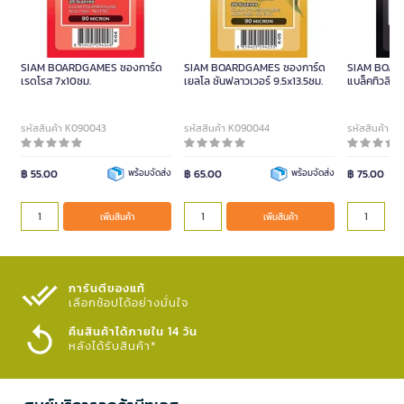
SIAM BOARDGAMES ซองการ์ด
SIAM BOARDGAMES ซองการ์ด
SIAM BOAR
เรดโรส 7x10ซม.
เยลโล ซันฟลาวเวอร์ 9.5x13.5ซม.
แบล็คทิวลิป 
รหัสสินค้า K090043
รหัสสินค้า K090044
รหัสสินค้า 
฿ 55.00
พร้อมจัดส่ง
฿ 65.00
พร้อมจัดส่ง
฿ 75.00
เพิ่มสินค้า
เพิ่มสินค้า
การันตีของแท้
เลือกช้อปได้อย่างมั่นใจ​
คืนสินค้าได้ภายใน 14 วัน
หลังได้รับสินค้า*