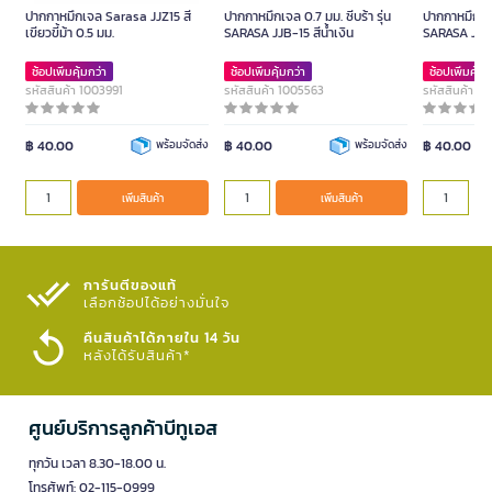
ปากกาหมึกเจล Sarasa JJZ15 สี
ปากกาหมึกเจล 0.7 มม. ซีบร้า รุ่น
ปากกาหมึกเจล
เขียวขี้ม้า 0.5 มม.
SARASA JJB-15 สีน้ำเงิน
SARASA JJB
ช้อปเพิ่มคุ้มกว่า
ช้อปเพิ่มคุ้มกว่า
ช้อปเพิ่มคุ้มก
รหัสสินค้า 1003991
รหัสสินค้า 1005563
รหัสสินค้า 1
฿ 40.00
พร้อมจัดส่ง
฿ 40.00
พร้อมจัดส่ง
฿ 40.00
เพิ่มสินค้า
เพิ่มสินค้า
การันตีของแท้
เลือกช้อปได้อย่างมั่นใจ​
คืนสินค้าได้ภายใน 14 วัน
หลังได้รับสินค้า*
ศูนย์บริการลูกค้าบีทูเอส
ทุกวัน เวลา 8.30-18.00 น.
โทรศัพท์: 02-115-0999