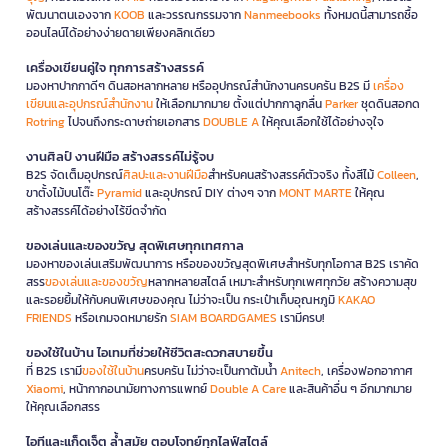
พัฒนาตนเองจาก
KOOB
และวรรณกรรมจาก
Nanmeebooks
ทั้งหมดนี้สามารถซื้อ
ออนไลน์ได้อย่างง่ายดายเพียงคลิกเดียว
เครื่องเขียนคู่ใจ ทุกการสร้างสรรค์
มองหาปากกาดีๆ ดินสอหลากหลาย หรืออุปกรณ์สำนักงานครบครัน B2S มี
เครื่อง
เขียนและอุปกรณ์สำนักงาน
ให้เลือกมากมาย ตั้งแต่ปากกาลูกลื่น
Parker
ชุดดินสอกด
Rotring
ไปจนถึงกระดาษถ่ายเอกสาร
DOUBLE A
ให้คุณเลือกใช้ได้อย่างจุใจ
งานศิลป์ งานฝีมือ สร้างสรรค์ไม่รู้จบ
B2S จัดเต็มอุปกรณ์
ศิลปะและงานฝีมือ
สำหรับคนสร้างสรรค์ตัวจริง ทั้งสีไม้
Colleen
,
ขาตั้งไม้บนโต๊ะ
Pyramid
และอุปกรณ์ DIY ต่างๆ จาก
MONT MARTE
ให้คุณ
สร้างสรรค์ได้อย่างไร้ขีดจำกัด
ของเล่นและของขวัญ สุดพิเศษทุกเทศกาล
มองหาของเล่นเสริมพัฒนาการ หรือของขวัญสุดพิเศษสำหรับทุกโอกาส B2S เราคัด
สรร
ของเล่นและของขวัญ
หลากหลายสไตล์ เหมาะสำหรับทุกเพศทุกวัย สร้างความสุข
และรอยยิ้มให้กับคนพิเศษของคุณ ไม่ว่าจะเป็น กระเป๋าเก็บอุณหภูมิ
KAKAO
FRIENDS
หรือเกมจดหมายรัก
SIAM BOARDGAMES
เรามีครบ!
ของใช้ในบ้าน ไอเทมที่ช่วยให้ชีวิตสะดวกสบายขึ้น
ที่ B2S เรามี
ของใช้ในบ้าน
ครบครัน ไม่ว่าจะเป็นกาต้มน้ำ
Anitech
, เครื่องฟอกอากาศ
Xiaomi
, หน้ากากอนามัยทางการแพทย์
Double A Care
และสินค้าอื่น ๆ อีกมากมาย
ให้คุณเลือกสรร
ไอทีและแก็ดเจ็ต ล้ำสมัย ตอบโจทย์ทุกไลฟ์สไตล์