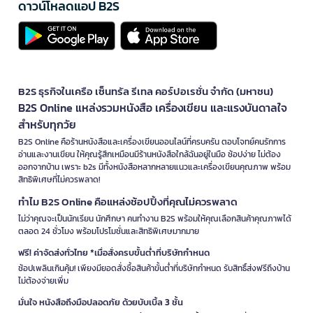
ดาวน์โหลดแอป B2S
B2S ธุรกิจในเครือ เซ็นทรัล รีเทล คอร์ปอเรชั่น จำกัด (มหาชน)
B2S Online แหล่งรวมหนังสือ เครื่องเขียน และแรงบันดาลใจ
สำหรับทุกวัย
B2S Online คือร้านหนังสือและเครื่องเขียนออนไลน์ที่ครบครัน ตอบโจทย์คนรักการ
อ่านและงานเขียน ให้คุณรู้สึกเหมือนมีร้านหนังสือใกล้ฉันอยู่ในมือ ช้อปง่าย ไม่ต้อง
ออกจากบ้าน เพราะ b2s มีทั้งหนังสือหลากหลายแนวและเครื่องเขียนคุณภาพ พร้อม
สิทธิพิเศษที่ไม่ควรพลาด!
ทำไม B2S Online คือแหล่งช้อปปิ้งที่คุณไม่ควรพลาด
ไม่ว่าคุณจะเป็นนักเรียน นักศึกษา คนทำงาน B2S พร้อมให้คุณเลือกสินค้าคุณภาพได้
ตลอด 24 ชั่วโมง พร้อมโปรโมชั่นและสิทธิพิเศษมากมาย
ฟรี! ค่าจัดส่งทั่วไทย *เมื่อสั่งครบขั้นต่ำที่บริษัทกำหนด
ช้อปเพลินเกินคุ้ม! เพียงมียอดสั่งซื้อสินค้าขั้นต่ำที่บริษัทกำหนด รับสิทธิ์ส่งฟรีถึงบ้าน
ไม่ต้องจ่ายเพิ่ม
มั่นใจ หนังสือถึงมือปลอดภัย ด้วยบับเบิ้ล 3 ชั้น