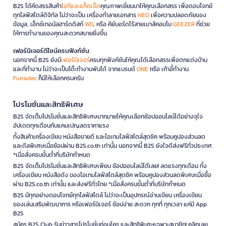
B2S ได้คัดสรรสินค้า
ไอทีและแก็ดเจ็ต
คุณภาพเยี่ยมมาให้คุณเลือกสรร เพื่อตอบโจทย์
ทุกไลฟ์สไตล์ดิจิทัล ไม่ว่าจะเป็น เครื่องทำลายเอกสาร
NEO
เพื่อความปลอดภัยของ
ข้อมูล, เอ็กซ์เทอนัลฮาร์ดดิสก์
WD
, หรือ คีย์บอร์ดไร้สายเมาส์คอมโบ
GEEZER
ที่ช่วย
ให้การทำงานของคุณสะดวกสบายยิ่งขึ้น
เฟอร์นิเจอร์ดีไซน์ครบฟังก์ชั่น
นอกจากนี้ B2S ยังมี
เฟอร์นิเจอร์
ครบทุกฟังก์ชันให้คุณได้เลือกสรรเพื่อตกแต่งบ้าน
และที่ทำงาน ไม่ว่าจะเป็นโต๊ะทำงานพับได้ จากแบรนด์
ONE
หรือ เก้าอี้ทำงาน
Furradec
ก็มีให้เลือกครบครัน
โปรโมชั่นและสิทธิพิเศษ
B2S จัดเต็มโปรโมชั่นและสิทธิพิเศษมากมายให้คุณเลือกช้อปออนไลน์ได้อย่างจุใจ
อัปเดตทุกเดือนกับแคมเปญลดราคาแรง
ทั้งสินค้าเครื่องเขียน หนังสือขายดี และไอเทมไลฟ์สไตล์สุดชิค พร้อมคูปองส่วนลด
และดีลพิเศษเมื่อช้อปผ่าน B2S.co.th เท่านั้น นอกจากนี้ B2S ยังใจดีส่งฟรีทั่วประเทศ
*เมื่อสั่งครบขั้นต่ำที่บริษัทกำหนด
B2S จัดเต็มโปรโมชั่นและสิทธิพิเศษเพียบ ช้อปออนไลน์ได้เลย! ลดแรงทุกเดือน ทั้ง
เครื่องเขียน หนังสือดัง ของไอเทมไลฟ์สไตล์สุดชิค พร้อมคูปองส่วนลดพิเศษเมื่อซื้อ
ผ่าน B2S.co.th เท่านั้น และส่งฟรีทั่วไทย *เมื่อสั่งครบขั้นต่ำที่บริษัทกำหนด
B2S มีทุกอย่างตอบโจทย์ทุกไลฟ์สไตล์ ไม่ว่าจะเป็นอุปกรณ์อ่านเขียน เครื่องเขียน
ของเล่นเสริมพัฒนาการ หรือเฟอร์นิเจอร์ ช้อปง่าย สะดวก ทุกที่ ทุกเวลา แค่มี App
B2S
สมัคร B2S Club รับข่าวสารโปรโมชั่นก่อนใคร และสิทธิพิเศษเฉพาะสมาชิก! คลิกเลย