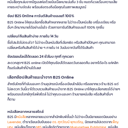
หนังสือทุกเล่มจากบีทูเอสห่อด้วยบับเบิ้ลหนาแน่นถึง 3 ชั้น หมดกังวลเรื่องความเสีย
หายระหว่างจัดส่ง พร้อมส่งตรงถึงมือคุณในสภาพสมบูรณ์
ช้อป B2S Online การันตีสินค้าของแท้ 100%
B2S Online ให้คุณเลือกซื้อสินค้าหลากหลาย ไม่ว่าจะเป็นหนังสือ เครื่องเขียน หรือ
อื่นๆ อีกมากมายได้อย่างมั่นใจ ด้วยการการันตีสินค้าของแท้ 100% ทุกชิ้น
เปลี่ยน/คืนสินค้าง่าย ภายใน 14 วัน
ซื้อไปแล้วไม่ตรงใจ? ไม่ว่าจะเป็นหนังสือที่เลือกผิด หรือสินค้ามีปัญหา คุณสามารถ
เปลี่ยนหรือคืนสินค้าได้ง่าย ๆ ภายใน 14 วันนับจากวันที่ได้รับสินค้า
ช้อปออนไลน์ได้ตลอด 24 ชั่วโมง ทุกที่ ทุกเวลา
สะดวกสุดๆ! B2S online เปิดให้คุณช้อปได้ตลอดวันตลอดคืน อยากได้อะไร แค่คลิก
ก็รอรับสินค้าที่บ้านได้เลย!
เลือกช้อปสินค้าแนะนำจาก B2S Online
สำหรับใครที่กำลังมองหา ร้านอุปกรณ์เครื่องเขียนใกล้ฉัน หรืออยากแวะร้าน B2S แต่
ไม่สะดวก วันนี้เราได้รวบรวมสินค้าแนะนำจาก B2S Online มาให้คุณเลือกสรรได้ง่ายๆ
พร้อมตอบโจทย์ทุกไลฟ์สไตล์ ไม่ว่าคุณจะมองหา ร้านขายหนังสือ หรือสินค้าอื่นๆ
ก็ตาม
หนังสือหลากหลายสไตล์
B2S มี
หนังสือ
หลากหลายแนวจากสำนักพิมพ์ชั้นนำ ไม่ว่าจะเป็นนิยายยอดนิยมอย่าง
Lavender
, ตำราเรียนเข้มข้นของ
ดร. ศุภวัฒน์ พุกเจริญ
, นิตยสารอัปเดตจาก
เพ็ญ
บุญ
, หนังสือเด็กจาก
MIS
หนังสือจิตวิทยาจาก
Mugunghwa Publishing
, หนังสือ