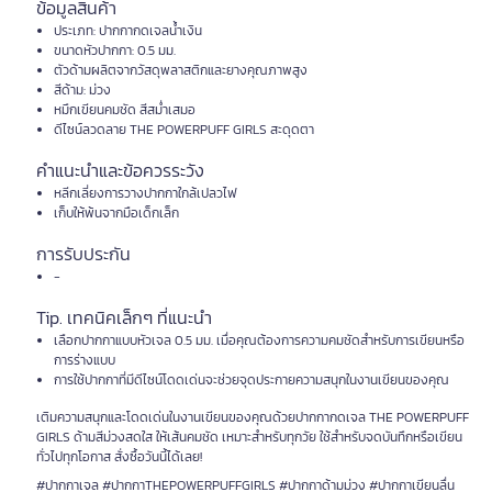
ข้อมูลสินค้า
ประเภท: ปากกากดเจลน้ำเงิน
ขนาดหัวปากกา: 0.5 มม.
ตัวด้ามผลิตจากวัสดุพลาสติกและยางคุณภาพสูง
สีด้าม: ม่วง
หมึกเขียนคมชัด สีสม่ำเสมอ
ดีไซน์ลวดลาย THE POWERPUFF GIRLS สะดุดตา
คำแนะนำและข้อควรระวัง
หลีกเลี่ยงการวางปากกาใกล้เปลวไฟ
เก็บให้พ้นจากมือเด็กเล็ก
การรับประกัน
-
Tip. เทคนิคเล็กๆ ที่แนะนำ
เลือกปากกาแบบหัวเจล 0.5 มม. เมื่อคุณต้องการความคมชัดสำหรับการเขียนหรือ
การร่างแบบ
การใช้ปากกาที่มีดีไซน์โดดเด่นจะช่วยจุดประกายความสนุกในงานเขียนของคุณ
เติมความสนุกและโดดเด่นในงานเขียนของคุณด้วยปากกากดเจล THE POWERPUFF
GIRLS ด้ามสีม่วงสดใส ให้เส้นคมชัด เหมาะสำหรับทุกวัย ใช้สำหรับจดบันทึกหรือเขียน
ทั่วไปทุกโอกาส สั่งซื้อวันนี้ได้เลย!
#ปากกาเจล #ปากกาTHEPOWERPUFFGIRLS #ปากกาด้ามม่วง #ปากกาเขียนลื่น