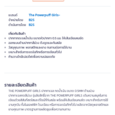
The Powerpuff Girls-
แบรนด์
B2S
จำหน่ายโดย
B2S
ดำเนินการโดย
เกี่ยวกับสินค้า
ปากกากดเจลน้ำเงิน ขนาดหัวปากกา 0.5 มม. ให้เส้นเขียนคมชัด
ออกแบบด้ามปากกาสีม่วง ดึงดูดและทันสมัย
วัสดุคุณภาพ: พลาสติกและยาง ทนทานต่อการใช้งาน
เหมาะสำหรับการจดบันทึกหรือการเขียนทั่วไป
ห้ามวางใกล้เปลวไฟเพื่อความปลอดภัย
รายละเอียดสินค้า
THE POWERPUFF GIRLS ปากกาเจล กดน้ำเงิน ขนาด 0.5MM ด้ามม่วง
ปากกาเจลกดสีม่วง รุ่นลิขสิทธิ์จาก THE POWERPUFF GIRLS เติมความสนุกในการ
เขียนด้วยสีสันที่สดใสและดีไซน์ที่ทันสมัย พร้อมให้เส้นเขียนคมชัด เหมาะสำหรับการใช้
งานทุกวัน ทั้งในออฟฟิศ โรงเรียน หรือการจดบันทึกทั่วไป ผลิตจากวัสดุพลาสติกและ
ยางคุณภาพ มาตรฐานการผลิตสูงเพื่อความทนทาน