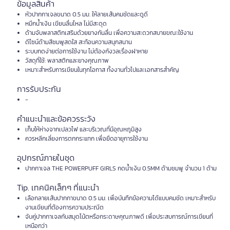
ข้อมูลสินค้า
หัวปากกาเจลขนาด 0.5 มม. ให้ลายเส้นคมชัดและดูดี
หมึกน้ำเงิน เขียนลื่นไหล ไม่มีสะดุด
ด้ามจับพลาสติกเสริมด้วยยางกันลื่น เพื่อความสะดวกสบายขณะใช้งาน
ดีไซน์ด้ามสีชมพูสดใส สะท้อนความสนุกสนาน
ระบบกดง่ายต่อการใช้งาน ไม่ต้องกังวลเรื่องฝาหาย
วัสดุที่ใช้: พลาสติกและยางคุณภาพ
เหมาะสำหรับการเขียนในทุกโอกาส ทั้งงานทั่วไปและเอกสารสำคัญ
การรับประกัน
-
คำแนะนำและข้อควรระวัง
เก็บให้ห่างจากเปลวไฟ และบริเวณที่มีอุณหภูมิสูง
ควรหลีกเลี่ยงการตกกระแทก เพื่อยืดอายุการใช้งาน
อุปกรณ์ภายในชุด
ปากกาเจล THE POWERPUFF GIRLS กดน้ำเงิน 0.5MM ด้ามชมพู จำนวน 1 ด้าม
Tip. เทคนิคเล็กๆ ที่แนะนำ
เลือกลายเส้นปากกาขนาด 0.5 มม. เพื่อบันทึกข้อความได้แบบคมชัด เหมาะสำหรับ
งานเขียนที่ต้องการความประณีต
จับคู่ปากกาเจลกับสมุดโน้ตหรือกระดาษคุณภาพดี เพื่อประสบการณ์การเขียนที่
เหนือกว่า