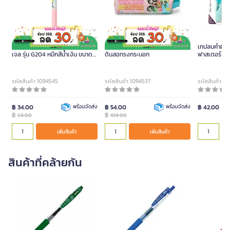
THE POWERPUFF GIRLS ปากกา
THE POWERPUFF GIRLS กระเป๋า
เทปลบคำผิด 
เจล รุ่น G204 หมึกสีน้ำเงิน ขนาด
ดินสอทรงกระบอก
ฟาสเตอร์ รุ่
0.5 มม. ด้ามสีชมพู
รหัสสินค้า 1094545
รหัสสินค้า 1094537
รหัสสินค้า 1
฿ 34.00
พร้อมจัดส่ง
฿ 54.00
พร้อมจัดส่ง
฿ 42.00
฿
฿
69.00
109.00
เพิ่มสินค้า
เพิ่มสินค้า
สินค้าที่คล้ายกัน