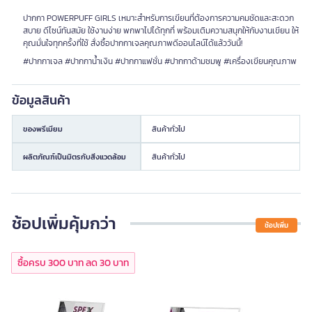
ปากกา POWERPUFF GIRLS เหมาะสำหรับการเขียนที่ต้องการความคมชัดและสะดวก
สบาย ดีไซน์ทันสมัย ใช้งานง่าย พกพาไปได้ทุกที่ พร้อมเติมความสนุกให้กับงานเขียน ให้
คุณมั่นใจทุกครั้งที่ใช้ สั่งซื้อปากกาเจลคุณภาพดีออนไลน์ได้แล้ววันนี้!
#ปากกาเจล #ปากกาน้ำเงิน #ปากกาแฟชั่น #ปากกาด้ามชมพู #เครื่องเขียนคุณภาพ
ข้อมูลสินค้า
ของพรีเมียม
สินค้าทั่วไป
ผลิตภัณฑ์เป็นมิตรกับสิ่งแวดล้อม
สินค้าทั่วไป
ช้อปเพิ่มคุ้มกว่า
ช้อปเพิ่ม
ซื้อครบ 300 บาท ลด 30 บาท