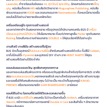
Lavender
, ตำราเรียนเข้มข้นของ
ดร. ศุภวัฒน์ พุกเจริญ
, นิตยสารอัปเดตจาก
เพ็ญ
บุญ
, หนังสือเด็กจาก
MIS
หนังสือจิตวิทยาจาก
Mugunghwa Publishing
, หนังสือ
พัฒนาตนเองจาก
KOOB
และวรรณกรรมจาก
Nanmeebooks
ทั้งหมดนี้สามารถซื้อ
ออนไลน์ได้อย่างง่ายดายเพียงคลิกเดียว
เครื่องเขียนคู่ใจ ทุกการสร้างสรรค์
มองหาปากกาดีๆ ดินสอหลากหลาย หรืออุปกรณ์สำนักงานครบครัน B2S มี
เครื่อง
เขียนและอุปกรณ์สำนักงาน
ให้เลือกมากมาย ตั้งแต่ปากกาลูกลื่น
Parker
ชุดดินสอกด
Rotring
ไปจนถึงกระดาษถ่ายเอกสาร
DOUBLE A
ให้คุณเลือกใช้ได้อย่างจุใจ
งานศิลป์ งานฝีมือ สร้างสรรค์ไม่รู้จบ
B2S จัดเต็มอุปกรณ์
ศิลปะและงานฝีมือ
สำหรับคนสร้างสรรค์ตัวจริง ทั้งสีไม้
Colleen
,
ขาตั้งไม้บนโต๊ะ
Pyramid
และอุปกรณ์ DIY ต่างๆ จาก
MONT MARTE
ให้คุณ
สร้างสรรค์ได้อย่างไร้ขีดจำกัด
ของเล่นและของขวัญ สุดพิเศษทุกเทศกาล
มองหาของเล่นเสริมพัฒนาการ หรือของขวัญสุดพิเศษสำหรับทุกโอกาส B2S เราคัด
สรร
ของเล่นและของขวัญ
หลากหลายสไตล์ เหมาะสำหรับทุกเพศทุกวัย สร้างความสุข
และรอยยิ้มให้กับคนพิเศษของคุณ ไม่ว่าจะเป็น กระเป๋าเก็บอุณหภูมิ
KAKAO
FRIENDS
หรือเกมจดหมายรัก
SIAM BOARDGAMES
เรามีครบ!
ของใช้ในบ้าน ไอเทมที่ช่วยให้ชีวิตสะดวกสบายขึ้น
ที่ B2S เรามี
ของใช้ในบ้าน
ครบครัน ไม่ว่าจะเป็นกาต้มน้ำ
Anitech
, เครื่องฟอกอากาศ
Xiaomi
, หน้ากากอนามัยทางการแพทย์
Double A Care
และสินค้าอื่น ๆ อีกมากมาย
ให้คุณเลือกสรร