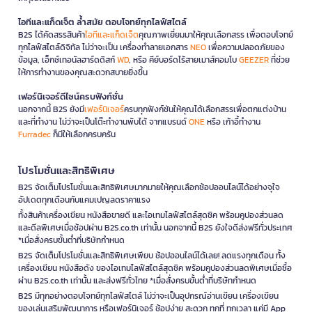
ไอทีและแก็ดเจ็ต ล้ำสมัย ตอบโจทย์ทุกไลฟ์สไตล์
B2S ได้คัดสรรสินค้า
ไอทีและแก็ดเจ็ต
คุณภาพเยี่ยมมาให้คุณเลือกสรร เพื่อตอบโจทย์
ทุกไลฟ์สไตล์ดิจิทัล ไม่ว่าจะเป็น เครื่องทำลายเอกสาร
NEO
เพื่อความปลอดภัยของ
ข้อมูล, เอ็กซ์เทอนัลฮาร์ดดิสก์
WD
, หรือ คีย์บอร์ดไร้สายเมาส์คอมโบ
GEEZER
ที่ช่วย
ให้การทำงานของคุณสะดวกสบายยิ่งขึ้น
เฟอร์นิเจอร์ดีไซน์ครบฟังก์ชั่น
นอกจากนี้ B2S ยังมี
เฟอร์นิเจอร์
ครบทุกฟังก์ชันให้คุณได้เลือกสรรเพื่อตกแต่งบ้าน
และที่ทำงาน ไม่ว่าจะเป็นโต๊ะทำงานพับได้ จากแบรนด์
ONE
หรือ เก้าอี้ทำงาน
Furradec
ก็มีให้เลือกครบครัน
โปรโมชั่นและสิทธิพิเศษ
B2S จัดเต็มโปรโมชั่นและสิทธิพิเศษมากมายให้คุณเลือกช้อปออนไลน์ได้อย่างจุใจ
อัปเดตทุกเดือนกับแคมเปญลดราคาแรง
ทั้งสินค้าเครื่องเขียน หนังสือขายดี และไอเทมไลฟ์สไตล์สุดชิค พร้อมคูปองส่วนลด
และดีลพิเศษเมื่อช้อปผ่าน B2S.co.th เท่านั้น นอกจากนี้ B2S ยังใจดีส่งฟรีทั่วประเทศ
*เมื่อสั่งครบขั้นต่ำที่บริษัทกำหนด
B2S จัดเต็มโปรโมชั่นและสิทธิพิเศษเพียบ ช้อปออนไลน์ได้เลย! ลดแรงทุกเดือน ทั้ง
เครื่องเขียน หนังสือดัง ของไอเทมไลฟ์สไตล์สุดชิค พร้อมคูปองส่วนลดพิเศษเมื่อซื้อ
ผ่าน B2S.co.th เท่านั้น และส่งฟรีทั่วไทย *เมื่อสั่งครบขั้นต่ำที่บริษัทกำหนด
B2S มีทุกอย่างตอบโจทย์ทุกไลฟ์สไตล์ ไม่ว่าจะเป็นอุปกรณ์อ่านเขียน เครื่องเขียน
ของเล่นเสริมพัฒนาการ หรือเฟอร์นิเจอร์ ช้อปง่าย สะดวก ทุกที่ ทุกเวลา แค่มี App