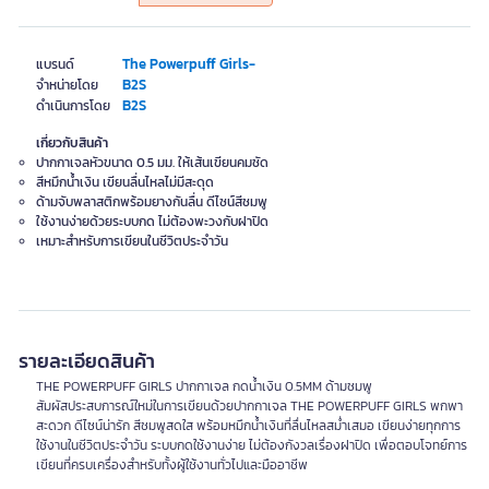
The Powerpuff Girls-
แบรนด์
B2S
จำหน่ายโดย
B2S
ดำเนินการโดย
เกี่ยวกับสินค้า
ปากกาเจลหัวขนาด 0.5 มม. ให้เส้นเขียนคมชัด
สีหมึกน้ำเงิน เขียนลื่นไหลไม่มีสะดุด
ด้ามจับพลาสติกพร้อมยางกันลื่น ดีไซน์สีชมพู
ใช้งานง่ายด้วยระบบกด ไม่ต้องพะวงกับฝาปิด
เหมาะสำหรับการเขียนในชีวิตประจำวัน
รายละเอียดสินค้า
THE POWERPUFF GIRLS ปากกาเจล กดน้ำเงิน 0.5MM ด้ามชมพู
สัมผัสประสบการณ์ใหม่ในการเขียนด้วยปากกาเจล THE POWERPUFF GIRLS พกพา
สะดวก ดีไซน์น่ารัก สีชมพูสดใส พร้อมหมึกน้ำเงินที่ลื่นไหลสม่ำเสมอ เขียนง่ายทุกการ
ใช้งานในชีวิตประจำวัน ระบบกดใช้งานง่าย ไม่ต้องกังวลเรื่องฝาปิด เพื่อตอบโจทย์การ
เขียนที่ครบเครื่องสำหรับทั้งผู้ใช้งานทั่วไปและมืออาชีพ