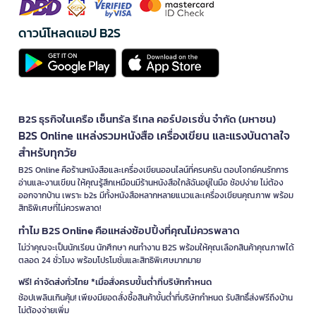
ดาวน์โหลดแอป B2S
B2S ธุรกิจในเครือ เซ็นทรัล รีเทล คอร์ปอเรชั่น จำกัด (มหาชน)
B2S Online แหล่งรวมหนังสือ เครื่องเขียน และแรงบันดาลใจ
สำหรับทุกวัย
B2S Online คือร้านหนังสือและเครื่องเขียนออนไลน์ที่ครบครัน ตอบโจทย์คนรักการ
อ่านและงานเขียน ให้คุณรู้สึกเหมือนมีร้านหนังสือใกล้ฉันอยู่ในมือ ช้อปง่าย ไม่ต้อง
ออกจากบ้าน เพราะ b2s มีทั้งหนังสือหลากหลายแนวและเครื่องเขียนคุณภาพ พร้อม
สิทธิพิเศษที่ไม่ควรพลาด!
ทำไม B2S Online คือแหล่งช้อปปิ้งที่คุณไม่ควรพลาด
ไม่ว่าคุณจะเป็นนักเรียน นักศึกษา คนทำงาน B2S พร้อมให้คุณเลือกสินค้าคุณภาพได้
ตลอด 24 ชั่วโมง พร้อมโปรโมชั่นและสิทธิพิเศษมากมาย
ฟรี! ค่าจัดส่งทั่วไทย *เมื่อสั่งครบขั้นต่ำที่บริษัทกำหนด
ช้อปเพลินเกินคุ้ม! เพียงมียอดสั่งซื้อสินค้าขั้นต่ำที่บริษัทกำหนด รับสิทธิ์ส่งฟรีถึงบ้าน
ไม่ต้องจ่ายเพิ่ม