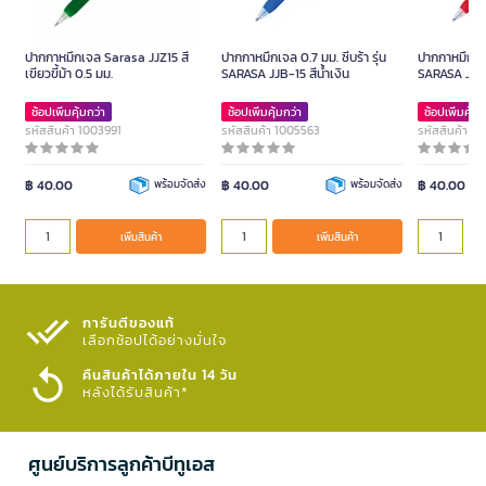
ปากกาหมึกเจล Sarasa JJZ15 สี
ปากกาหมึกเจล 0.7 มม. ซีบร้า รุ่น
ปากกาหมึกเจล
เขียวขี้ม้า 0.5 มม.
SARASA JJB-15 สีน้ำเงิน
SARASA JJB
ช้อปเพิ่มคุ้มกว่า
ช้อปเพิ่มคุ้มกว่า
ช้อปเพิ่มคุ้มก
รหัสสินค้า 1003991
รหัสสินค้า 1005563
รหัสสินค้า 1
฿ 40.00
พร้อมจัดส่ง
฿ 40.00
พร้อมจัดส่ง
฿ 40.00
เพิ่มสินค้า
เพิ่มสินค้า
การันตีของแท้
เลือกช้อปได้อย่างมั่นใจ​
คืนสินค้าได้ภายใน 14 วัน
หลังได้รับสินค้า*
ศูนย์บริการลูกค้าบีทูเอส