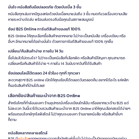
มั่นใจ หนังสือถึงมือปลอดภัย ด้วยบับเบิ้ล 3 ชั้น
หนังสือทุกเล่มจากบีทูเอสห่อด้วยบับเบิ้ลหนาแน่นถึง 3 ชั้น หมดกังวลเรื่องความเสีย
หายระหว่างจัดส่ง พร้อมส่งตรงถึงมือคุณในสภาพสมบูรณ์
ช้อป B2S Online การันตีสินค้าของแท้ 100%
B2S Online ให้คุณเลือกซื้อสินค้าหลากหลาย ไม่ว่าจะเป็นหนังสือ เครื่องเขียน หรือ
อื่นๆ อีกมากมายได้อย่างมั่นใจ ด้วยการการันตีสินค้าของแท้ 100% ทุกชิ้น
เปลี่ยน/คืนสินค้าง่าย ภายใน 14 วัน
ซื้อไปแล้วไม่ตรงใจ? ไม่ว่าจะเป็นหนังสือที่เลือกผิด หรือสินค้ามีปัญหา คุณสามารถ
เปลี่ยนหรือคืนสินค้าได้ง่าย ๆ ภายใน 14 วันนับจากวันที่ได้รับสินค้า
ช้อปออนไลน์ได้ตลอด 24 ชั่วโมง ทุกที่ ทุกเวลา
สะดวกสุดๆ! B2S online เปิดให้คุณช้อปได้ตลอดวันตลอดคืน อยากได้อะไร แค่คลิก
ก็รอรับสินค้าที่บ้านได้เลย!
เลือกช้อปสินค้าแนะนำจาก B2S Online
สำหรับใครที่กำลังมองหา ร้านอุปกรณ์เครื่องเขียนใกล้ฉัน หรืออยากแวะร้าน B2S แต่
ไม่สะดวก วันนี้เราได้รวบรวมสินค้าแนะนำจาก B2S Online มาให้คุณเลือกสรรได้ง่ายๆ
พร้อมตอบโจทย์ทุกไลฟ์สไตล์ ไม่ว่าคุณจะมองหา ร้านขายหนังสือ หรือสินค้าอื่นๆ
ก็ตาม
หนังสือหลากหลายสไตล์
B2S มี
หนังสือ
หลากหลายแนวจากสำนักพิมพ์ชั้นนำ ไม่ว่าจะเป็นนิยายยอดนิยมอย่าง