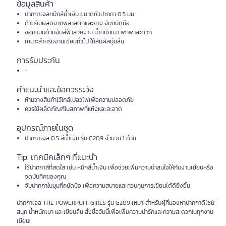
ข้อมูลสินค้า
ปากกาเจลหมึกสีน้ำเงิน ขนาดหัวปากกา 0.5 มม.
ด้ามจับผลิตจากพลาสติกและยาง จับถนัดมือ
ออกแบบด้ามจับสีฟ้าสวยงาม น้ำหนักเบา พกพาสะดวก
เหมาะสำหรับงานเขียนทั่วไป ให้สัมผัสนุ่มลื่น
การรับประกัน
-
คำแนะนำและข้อควรระวัง
ห้ามวางสินค้าไว้ใกล้เปลวไฟเพื่อความปลอดภัย
ควรใช้ผลิตภัณฑ์ในสภาพที่แห้งและสะอาด
อุปกรณ์ภายในชุด
ปากกาเจล 0.5 สีน้ำเงิน รุ่น G209 จำนวน 1 ด้าม
Tip. เทคนิคเล็กๆ ที่แนะนำ
ใช้ปากกาสีที่สดใส เช่น หมึกสีน้ำเงิน เพื่อช่วยเพิ่มความน่าสนใจให้กับงานเขียนหรือ
จดบันทึกของคุณ
จับปากกาในมุมที่ถนัดมือ เพื่อความสบายและควบคุมการเขียนได้ดียิ่งขึ้น
ปากกาเจล THE POWERPUFF GIRLS รุ่น G209 เหมาะสำหรับผู้ที่มองหาปากกาดีไซน์
สนุก น้ำหนักเบา และเขียนลื่น สั่งซื้อวันนี้เพื่อเพิ่มความน่ารักและความสะดวกในทุกงาน
เขียน!