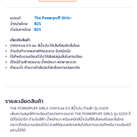
The Powerpuff Girls-
แบรนด์
B2S
จำหน่ายโดย
B2S
ดำเนินการโดย
เกี่ยวกับสินค้า
ปากกาเจล 0.5 มม. สีน้ำเงิน ให้เส้นที่คมชัดลื่นไหล
ด้ามจับทำจากพลาสติกและยาง จับถนัดมือ
ใช้สำหรับงานเขียนทั่วไป ให้สัมผัสนุ่มลื่นในการเขียน
ดีไซน์ด้ามฟ้าสวยงาม น้ำหนักเบา พกพาสะดวก
คำแนะนำ: ห้ามวางใกล้เปลวไฟเพื่อความปลอดภัย
รายละเอียดสินค้า
THE POWERPUFF GIRLS ปากกาเจล 0.5 สีน้ำเงิน ด้ามฟ้า รุ่น G209
เพิ่มความสนุกให้การเขียนด้วยปากกาเจลจาก THE POWERPUFF GIRLS รุ่น G209 ที่
มีดีไซน์น่ารัก ด้ามจับสีฟ้า น้ำหนักเบา พร้อมหมึกสีน้ำเงินที่ให้เส้นคมชัดและลื่นไหล
เหมาะสำหรับงานเขียนทั่วไป ช่วยให้คุณเพลิดเพลินไปกับการจดบันทึกหรือวาดเขียนได้
อย่างไร้ที่ติ