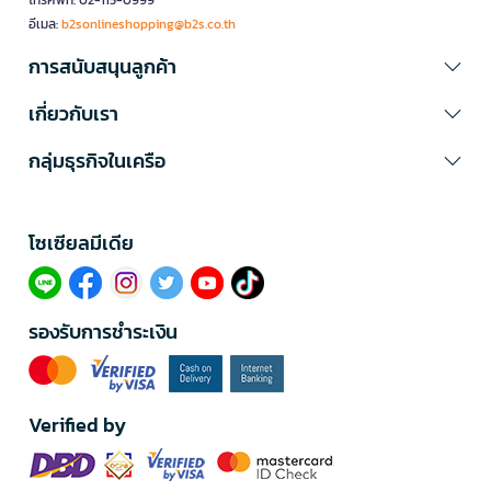
โทรศัพท์: 02-115-0999
อีเมล:
b2sonlineshopping@b2s.co.th
การสนับสนุนลูกค้า
เกี่ยวกับเรา
กลุ่มธุรกิจในเครือ
โซเซียลมีเดีย​
รองรับการชำระเงิน
Verified by