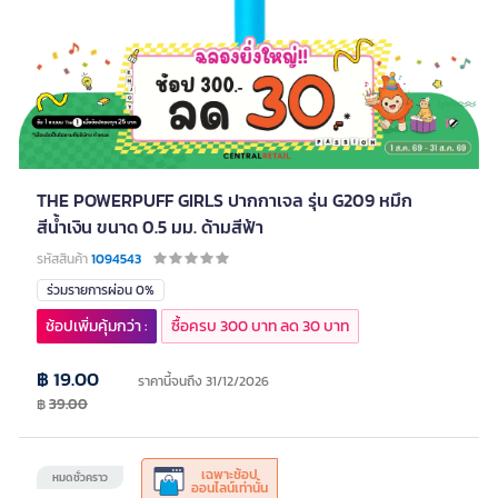
THE POWERPUFF GIRLS ปากกาเจล รุ่น G209 หมึก
สีน้ำเงิน ขนาด 0.5 มม. ด้ามสีฟ้า
รหัสสินค้า
1094543
ร่วมรายการผ่อน 0%
ช้อปเพิ่มคุ้มกว่า :
ซื้อครบ 300 บาท ลด 30 บาท
฿ 19.00
ราคานี้จนถึง 31/12/2026
฿
39.00
เฉพาะช้อป
หมดชั่วคราว
ออนไลน์เท่านั้น