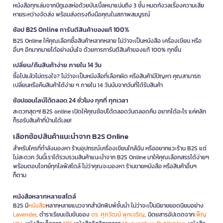
หนังสือทุกเล่มจากบีทูเอสห่อด้วยบับเบิ้ลหนาแน่นถึง 3 ชั้น หมดกังวลเรื่องความเสีย
หายระหว่างจัดส่ง พร้อมส่งตรงถึงมือคุณในสภาพสมบูรณ์
ช้อป B2S Online การันตีสินค้าของแท้ 100%
B2S Online ให้คุณเลือกซื้อสินค้าหลากหลาย ไม่ว่าจะเป็นหนังสือ เครื่องเขียน หรือ
อื่นๆ อีกมากมายได้อย่างมั่นใจ ด้วยการการันตีสินค้าของแท้ 100% ทุกชิ้น
เปลี่ยน/คืนสินค้าง่าย ภายใน 14 วัน
ซื้อไปแล้วไม่ตรงใจ? ไม่ว่าจะเป็นหนังสือที่เลือกผิด หรือสินค้ามีปัญหา คุณสามารถ
เปลี่ยนหรือคืนสินค้าได้ง่าย ๆ ภายใน 14 วันนับจากวันที่ได้รับสินค้า
ช้อปออนไลน์ได้ตลอด 24 ชั่วโมง ทุกที่ ทุกเวลา
สะดวกสุดๆ! B2S online เปิดให้คุณช้อปได้ตลอดวันตลอดคืน อยากได้อะไร แค่คลิก
ก็รอรับสินค้าที่บ้านได้เลย!
เลือกช้อปสินค้าแนะนำจาก B2S Online
สำหรับใครที่กำลังมองหา ร้านอุปกรณ์เครื่องเขียนใกล้ฉัน หรืออยากแวะร้าน B2S แต่
ไม่สะดวก วันนี้เราได้รวบรวมสินค้าแนะนำจาก B2S Online มาให้คุณเลือกสรรได้ง่ายๆ
พร้อมตอบโจทย์ทุกไลฟ์สไตล์ ไม่ว่าคุณจะมองหา ร้านขายหนังสือ หรือสินค้าอื่นๆ
ก็ตาม
หนังสือหลากหลายสไตล์
B2S มี
หนังสือ
หลากหลายแนวจากสำนักพิมพ์ชั้นนำ ไม่ว่าจะเป็นนิยายยอดนิยมอย่าง
Lavender
, ตำราเรียนเข้มข้นของ
ดร. ศุภวัฒน์ พุกเจริญ
, นิตยสารอัปเดตจาก
เพ็ญ