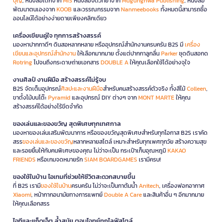
บุญ
, หนังสือเด็กจาก
MIS
หนังสือจิตวิทยาจาก
Mugunghwa Publishing
, หนังสือ
พัฒนาตนเองจาก
KOOB
และวรรณกรรมจาก
Nanmeebooks
ทั้งหมดนี้สามารถซื้อ
ออนไลน์ได้อย่างง่ายดายเพียงคลิกเดียว
เครื่องเขียนคู่ใจ ทุกการสร้างสรรค์
มองหาปากกาดีๆ ดินสอหลากหลาย หรืออุปกรณ์สำนักงานครบครัน B2S มี
เครื่อง
เขียนและอุปกรณ์สำนักงาน
ให้เลือกมากมาย ตั้งแต่ปากกาลูกลื่น
Parker
ชุดดินสอกด
Rotring
ไปจนถึงกระดาษถ่ายเอกสาร
DOUBLE A
ให้คุณเลือกใช้ได้อย่างจุใจ
งานศิลป์ งานฝีมือ สร้างสรรค์ไม่รู้จบ
B2S จัดเต็มอุปกรณ์
ศิลปะและงานฝีมือ
สำหรับคนสร้างสรรค์ตัวจริง ทั้งสีไม้
Colleen
,
ขาตั้งไม้บนโต๊ะ
Pyramid
และอุปกรณ์ DIY ต่างๆ จาก
MONT MARTE
ให้คุณ
สร้างสรรค์ได้อย่างไร้ขีดจำกัด
ของเล่นและของขวัญ สุดพิเศษทุกเทศกาล
มองหาของเล่นเสริมพัฒนาการ หรือของขวัญสุดพิเศษสำหรับทุกโอกาส B2S เราคัด
สรร
ของเล่นและของขวัญ
หลากหลายสไตล์ เหมาะสำหรับทุกเพศทุกวัย สร้างความสุข
และรอยยิ้มให้กับคนพิเศษของคุณ ไม่ว่าจะเป็น กระเป๋าเก็บอุณหภูมิ
KAKAO
FRIENDS
หรือเกมจดหมายรัก
SIAM BOARDGAMES
เรามีครบ!
ของใช้ในบ้าน ไอเทมที่ช่วยให้ชีวิตสะดวกสบายขึ้น
ที่ B2S เรามี
ของใช้ในบ้าน
ครบครัน ไม่ว่าจะเป็นกาต้มน้ำ
Anitech
, เครื่องฟอกอากาศ
Xiaomi
, หน้ากากอนามัยทางการแพทย์
Double A Care
และสินค้าอื่น ๆ อีกมากมาย
ให้คุณเลือกสรร
ไอทีและแก็ดเจ็ต ล้ำสมัย ตอบโจทย์ทุกไลฟ์สไตล์