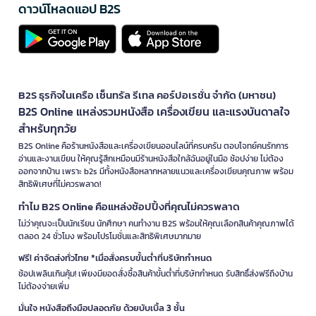
ดาวน์โหลดแอป B2S
B2S ธุรกิจในเครือ เซ็นทรัล รีเทล คอร์ปอเรชั่น จำกัด (มหาชน)
B2S Online แหล่งรวมหนังสือ เครื่องเขียน และแรงบันดาลใจ
สำหรับทุกวัย
B2S Online คือร้านหนังสือและเครื่องเขียนออนไลน์ที่ครบครัน ตอบโจทย์คนรักการ
อ่านและงานเขียน ให้คุณรู้สึกเหมือนมีร้านหนังสือใกล้ฉันอยู่ในมือ ช้อปง่าย ไม่ต้อง
ออกจากบ้าน เพราะ b2s มีทั้งหนังสือหลากหลายแนวและเครื่องเขียนคุณภาพ พร้อม
สิทธิพิเศษที่ไม่ควรพลาด!
ทำไม B2S Online คือแหล่งช้อปปิ้งที่คุณไม่ควรพลาด
ไม่ว่าคุณจะเป็นนักเรียน นักศึกษา คนทำงาน B2S พร้อมให้คุณเลือกสินค้าคุณภาพได้
ตลอด 24 ชั่วโมง พร้อมโปรโมชั่นและสิทธิพิเศษมากมาย
ฟรี! ค่าจัดส่งทั่วไทย *เมื่อสั่งครบขั้นต่ำที่บริษัทกำหนด
ช้อปเพลินเกินคุ้ม! เพียงมียอดสั่งซื้อสินค้าขั้นต่ำที่บริษัทกำหนด รับสิทธิ์ส่งฟรีถึงบ้าน
ไม่ต้องจ่ายเพิ่ม
มั่นใจ หนังสือถึงมือปลอดภัย ด้วยบับเบิ้ล 3 ชั้น