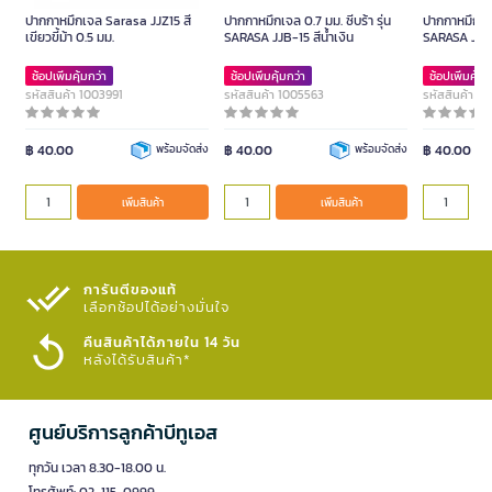
ปากกาหมึกเจล Sarasa JJZ15 สี
ปากกาหมึกเจล 0.7 มม. ซีบร้า รุ่น
ปากกาหมึกเจล
เขียวขี้ม้า 0.5 มม.
SARASA JJB-15 สีน้ำเงิน
SARASA JJB
ช้อปเพิ่มคุ้มกว่า
ช้อปเพิ่มคุ้มกว่า
ช้อปเพิ่มคุ้มก
รหัสสินค้า 1003991
รหัสสินค้า 1005563
รหัสสินค้า 1
฿ 40.00
พร้อมจัดส่ง
฿ 40.00
พร้อมจัดส่ง
฿ 40.00
เพิ่มสินค้า
เพิ่มสินค้า
การันตีของแท้
เลือกช้อปได้อย่างมั่นใจ​
คืนสินค้าได้ภายใน 14 วัน
หลังได้รับสินค้า*
ศูนย์บริการลูกค้าบีทูเอส
ทุกวัน เวลา 8.30-18.00 น.