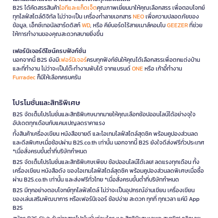
B2S ได้คัดสรรสินค้า
ไอทีและแก็ดเจ็ต
คุณภาพเยี่ยมมาให้คุณเลือกสรร เพื่อตอบโจทย์
ทุกไลฟ์สไตล์ดิจิทัล ไม่ว่าจะเป็น เครื่องทำลายเอกสาร
NEO
เพื่อความปลอดภัยของ
ข้อมูล, เอ็กซ์เทอนัลฮาร์ดดิสก์
WD
, หรือ คีย์บอร์ดไร้สายเมาส์คอมโบ
GEEZER
ที่ช่วย
ให้การทำงานของคุณสะดวกสบายยิ่งขึ้น
เฟอร์นิเจอร์ดีไซน์ครบฟังก์ชั่น
นอกจากนี้ B2S ยังมี
เฟอร์นิเจอร์
ครบทุกฟังก์ชันให้คุณได้เลือกสรรเพื่อตกแต่งบ้าน
และที่ทำงาน ไม่ว่าจะเป็นโต๊ะทำงานพับได้ จากแบรนด์
ONE
หรือ เก้าอี้ทำงาน
Furradec
ก็มีให้เลือกครบครัน
โปรโมชั่นและสิทธิพิเศษ
B2S จัดเต็มโปรโมชั่นและสิทธิพิเศษมากมายให้คุณเลือกช้อปออนไลน์ได้อย่างจุใจ
อัปเดตทุกเดือนกับแคมเปญลดราคาแรง
ทั้งสินค้าเครื่องเขียน หนังสือขายดี และไอเทมไลฟ์สไตล์สุดชิค พร้อมคูปองส่วนลด
และดีลพิเศษเมื่อช้อปผ่าน B2S.co.th เท่านั้น นอกจากนี้ B2S ยังใจดีส่งฟรีทั่วประเทศ
*เมื่อสั่งครบขั้นต่ำที่บริษัทกำหนด
B2S จัดเต็มโปรโมชั่นและสิทธิพิเศษเพียบ ช้อปออนไลน์ได้เลย! ลดแรงทุกเดือน ทั้ง
เครื่องเขียน หนังสือดัง ของไอเทมไลฟ์สไตล์สุดชิค พร้อมคูปองส่วนลดพิเศษเมื่อซื้อ
ผ่าน B2S.co.th เท่านั้น และส่งฟรีทั่วไทย *เมื่อสั่งครบขั้นต่ำที่บริษัทกำหนด
B2S มีทุกอย่างตอบโจทย์ทุกไลฟ์สไตล์ ไม่ว่าจะเป็นอุปกรณ์อ่านเขียน เครื่องเขียน
ของเล่นเสริมพัฒนาการ หรือเฟอร์นิเจอร์ ช้อปง่าย สะดวก ทุกที่ ทุกเวลา แค่มี App
B2S