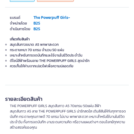
The Powerpuff Girls-
แบรนด์
B2S
จำหน่ายโดย
B2S
ดำเนินการโดย
เกี่ยวกับสินค้า
สมุดสันกาวขนาด A5 พกพาสะดวก
กระดาษหนา 70 แกรม จำนวน 50 แผ่น
เหมาะสำหรับการจดบันทึกและใช้งานในชีวิตประจำวัน
ดีไซน์สีฟ้าพร้อมลาย THE POWERPUFF GIRLS สุดน่ารัก
ควรเก็บให้ห่างจากเปลวไฟเพื่อความปลอดภัย
รายละเอียดสินค้า
THE POWERPUFF GIRLS สมุดสันกาว A5 70แกรม 50แผ่น สีฟ้า
สมุดสันกาว A5 ลาย THE POWERPUFF GIRLS น่ารักสดใส เติมสีสันให้กับทุกการจด
บันทึก กระดาษคุณภาพดี 70 แกรม ไม่บาง พกพาสะดวก เหมาะสำหรับใช้งานในชีวิต
ประจำวัน ทั้งการจดบันทึก งานระดมความคิด หรือวางแผนต่างๆ ตอบโจทย์ทุกความ
สร้างสรรค์ของคุณ