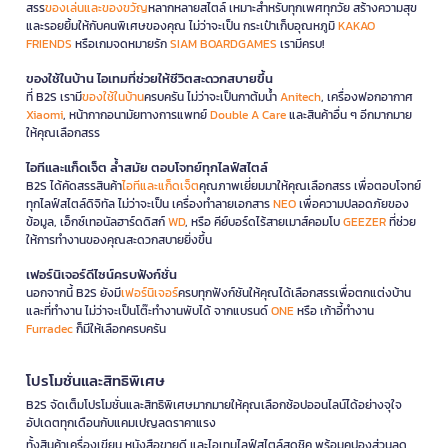
สรร
ของเล่นและของขวัญ
หลากหลายสไตล์ เหมาะสำหรับทุกเพศทุกวัย สร้างความสุข
และรอยยิ้มให้กับคนพิเศษของคุณ ไม่ว่าจะเป็น กระเป๋าเก็บอุณหภูมิ
KAKAO
FRIENDS
หรือเกมจดหมายรัก
SIAM BOARDGAMES
เรามีครบ!
ของใช้ในบ้าน ไอเทมที่ช่วยให้ชีวิตสะดวกสบายขึ้น
ที่ B2S เรามี
ของใช้ในบ้าน
ครบครัน ไม่ว่าจะเป็นกาต้มน้ำ
Anitech
, เครื่องฟอกอากาศ
Xiaomi
, หน้ากากอนามัยทางการแพทย์
Double A Care
และสินค้าอื่น ๆ อีกมากมาย
ให้คุณเลือกสรร
ไอทีและแก็ดเจ็ต ล้ำสมัย ตอบโจทย์ทุกไลฟ์สไตล์
B2S ได้คัดสรรสินค้า
ไอทีและแก็ดเจ็ต
คุณภาพเยี่ยมมาให้คุณเลือกสรร เพื่อตอบโจทย์
ทุกไลฟ์สไตล์ดิจิทัล ไม่ว่าจะเป็น เครื่องทำลายเอกสาร
NEO
เพื่อความปลอดภัยของ
ข้อมูล, เอ็กซ์เทอนัลฮาร์ดดิสก์
WD
, หรือ คีย์บอร์ดไร้สายเมาส์คอมโบ
GEEZER
ที่ช่วย
ให้การทำงานของคุณสะดวกสบายยิ่งขึ้น
เฟอร์นิเจอร์ดีไซน์ครบฟังก์ชั่น
นอกจากนี้ B2S ยังมี
เฟอร์นิเจอร์
ครบทุกฟังก์ชันให้คุณได้เลือกสรรเพื่อตกแต่งบ้าน
และที่ทำงาน ไม่ว่าจะเป็นโต๊ะทำงานพับได้ จากแบรนด์
ONE
หรือ เก้าอี้ทำงาน
Furradec
ก็มีให้เลือกครบครัน
โปรโมชั่นและสิทธิพิเศษ
B2S จัดเต็มโปรโมชั่นและสิทธิพิเศษมากมายให้คุณเลือกช้อปออนไลน์ได้อย่างจุใจ
อัปเดตทุกเดือนกับแคมเปญลดราคาแรง
ทั้งสินค้าเครื่องเขียน หนังสือขายดี และไอเทมไลฟ์สไตล์สุดชิค พร้อมคูปองส่วนลด