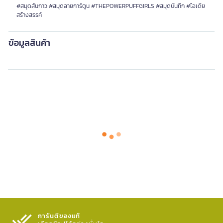
#สมุดสันกาว #สมุดลายการ์ตูน #THEPOWERPUFFGIRLS #สมุดบันทึก #ไอเดีย
สร้างสรรค์
ข้อมูลสินค้า
การันตีของแท้