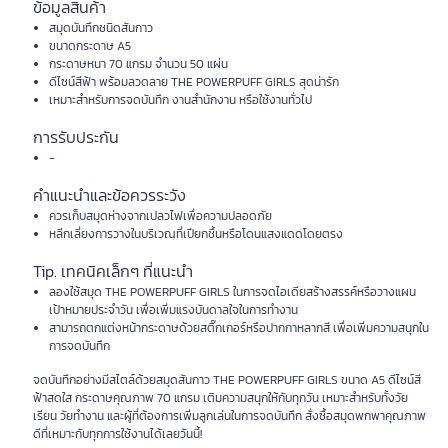
ข้อมูลสินค้า
สมุดบันทึกชนิดสันกาว
ขนาดกระดาษ A5
กระดาษหนา 70 แกรม จำนวน 50 แผ่น
ดีไซน์สีฟ้า พร้อมลวดลาย THE POWERPUFF GIRLS สุดน่ารัก
เหมาะสำหรับการจดบันทึก งานสำนักงาน หรือใช้งานทั่วไป
การรับประกัน
-
คำแนะนำและข้อควรระวัง
ควรเก็บสมุดห่างจากเปลวไฟเพื่อความปลอดภัย
หลีกเลี่ยงการวางในบริเวณที่เปียกชื้นหรือโดนแสงแดดโดยตรง
Tip. เทคนิคเล็กๆ ที่แนะนำ
ลองใช้สมุด THE POWERPUFF GIRLS ในการจดไอเดียสร้างสรรค์หรือวางแผน
เป้าหมายประจำวัน เพื่อเพิ่มแรงบันดาลใจในการทำงาน
สามารถตกแต่งหน้ากระดาษด้วยสติ๊กเกอร์หรือปากกาหลากสี เพื่อเพิ่มความสนุกใน
การจดบันทึก
จดบันทึกอย่างมีสไตล์ด้วยสมุดสันกาว THE POWERPUFF GIRLS ขนาด A5 ดีไซน์สี
ฟ้าสดใส กระดาษคุณภาพ 70 แกรม เติมความสนุกให้กับทุกวัน เหมาะสำหรับทั้งวัย
เรียน วัยทำงาน และผู้ที่ต้องการเพิ่มลูกเล่นในการจดบันทึก สั่งซื้อสมุดพกพาคุณภาพ
ดีที่เหมาะกับทุกการใช้งานได้เลยวันนี้!