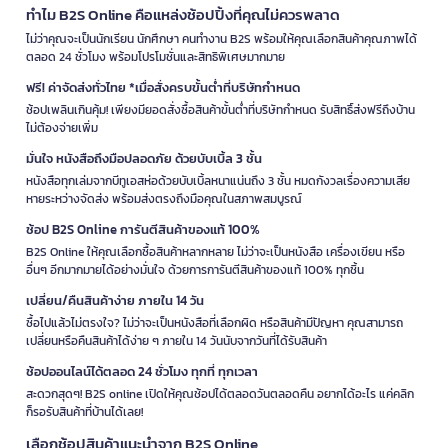
ทำไม B2S Online คือแหล่งช้อปปิ้งที่คุณไม่ควรพลาด
ไม่ว่าคุณจะเป็นนักเรียน นักศึกษา คนทำงาน B2S พร้อมให้คุณเลือกสินค้าคุณภาพได้
ตลอด 24 ชั่วโมง พร้อมโปรโมชั่นและสิทธิพิเศษมากมาย
ฟรี! ค่าจัดส่งทั่วไทย *เมื่อสั่งครบขั้นต่ำที่บริษัทกำหนด
ช้อปเพลินเกินคุ้ม! เพียงมียอดสั่งซื้อสินค้าขั้นต่ำที่บริษัทกำหนด รับสิทธิ์ส่งฟรีถึงบ้าน
ไม่ต้องจ่ายเพิ่ม
มั่นใจ หนังสือถึงมือปลอดภัย ด้วยบับเบิ้ล 3 ชั้น
หนังสือทุกเล่มจากบีทูเอสห่อด้วยบับเบิ้ลหนาแน่นถึง 3 ชั้น หมดกังวลเรื่องความเสีย
หายระหว่างจัดส่ง พร้อมส่งตรงถึงมือคุณในสภาพสมบูรณ์
ช้อป B2S Online การันตีสินค้าของแท้ 100%
B2S Online ให้คุณเลือกซื้อสินค้าหลากหลาย ไม่ว่าจะเป็นหนังสือ เครื่องเขียน หรือ
อื่นๆ อีกมากมายได้อย่างมั่นใจ ด้วยการการันตีสินค้าของแท้ 100% ทุกชิ้น
เปลี่ยน/คืนสินค้าง่าย ภายใน 14 วัน
ซื้อไปแล้วไม่ตรงใจ? ไม่ว่าจะเป็นหนังสือที่เลือกผิด หรือสินค้ามีปัญหา คุณสามารถ
เปลี่ยนหรือคืนสินค้าได้ง่าย ๆ ภายใน 14 วันนับจากวันที่ได้รับสินค้า
ช้อปออนไลน์ได้ตลอด 24 ชั่วโมง ทุกที่ ทุกเวลา
สะดวกสุดๆ! B2S online เปิดให้คุณช้อปได้ตลอดวันตลอดคืน อยากได้อะไร แค่คลิก
ก็รอรับสินค้าที่บ้านได้เลย!
เลือกช้อปสินค้าแนะนำจาก B2S Online