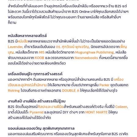
สำหรับใครที่กำลังมองหา ร้านอุปกรณ์เครื่องเขียนใกล้ฉัน หรืออยากแวะร้าน B2S แต่
ไม่สะดวก วันนี้เราได้รวบรวมสินค้าแนะนำจาก B2S Online มาให้คุณเลือกสรรได้ง่ายๆ
พร้อมตอบโจทย์ทุกไลฟ์สไตล์ ไม่ว่าคุณจะมองหา ร้านขายหนังสือ หรือสินค้าอื่นๆ
ก็ตาม
หนังสือหลากหลายสไตล์
B2S มี
หนังสือ
หลากหลายแนวจากสำนักพิมพ์ชั้นนำ ไม่ว่าจะเป็นนิยายยอดนิยมอย่าง
Lavender
, ตำราเรียนเข้มข้นของ
ดร. ศุภวัฒน์ พุกเจริญ
, นิตยสารอัปเดตจาก
เพ็ญ
บุญ
, หนังสือเด็กจาก
MIS
หนังสือจิตวิทยาจาก
Mugunghwa Publishing
, หนังสือ
พัฒนาตนเองจาก
KOOB
และวรรณกรรมจาก
Nanmeebooks
ทั้งหมดนี้สามารถซื้อ
ออนไลน์ได้อย่างง่ายดายเพียงคลิกเดียว
เครื่องเขียนคู่ใจ ทุกการสร้างสรรค์
มองหาปากกาดีๆ ดินสอหลากหลาย หรืออุปกรณ์สำนักงานครบครัน B2S มี
เครื่อง
เขียนและอุปกรณ์สำนักงาน
ให้เลือกมากมาย ตั้งแต่ปากกาลูกลื่น
Parker
ชุดดินสอกด
Rotring
ไปจนถึงกระดาษถ่ายเอกสาร
DOUBLE A
ให้คุณเลือกใช้ได้อย่างจุใจ
งานศิลป์ งานฝีมือ สร้างสรรค์ไม่รู้จบ
B2S จัดเต็มอุปกรณ์
ศิลปะและงานฝีมือ
สำหรับคนสร้างสรรค์ตัวจริง ทั้งสีไม้
Colleen
,
ขาตั้งไม้บนโต๊ะ
Pyramid
และอุปกรณ์ DIY ต่างๆ จาก
MONT MARTE
ให้คุณ
สร้างสรรค์ได้อย่างไร้ขีดจำกัด
ของเล่นและของขวัญ สุดพิเศษทุกเทศกาล
มองหาของเล่นเสริมพัฒนาการ หรือของขวัญสุดพิเศษสำหรับทุกโอกาส B2S เราคัด