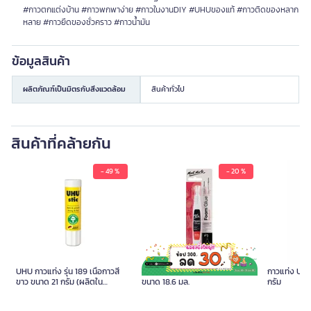
#กาวตกแต่งบ้าน #กาวพกพาง่าย #กาวในงานDIY #UHUของแท้ #กาวติดของหลาก
หลาย #กาวยึดของชั่วคราว #กาวน้ำมัน
ข้อมูลสินค้า
ผลิตภัณฑ์เป็นมิตรกับสิ่งแวดล้อม
สินค้าทั่วไป
สินค้าที่คล้ายกัน
- 49 %
- 20 %
UHU กาวแท่ง รุ่น 189 เนื้อกาวสี
MONT MARTE กาวสำหรับโฟม
กาวแท่ง UHU 
ขาว ขนาด 21 กรัม (ผลิตใน
ขนาด 18.6 มล.
กรัม
เยอรมนี)