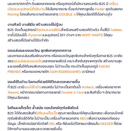
มองหาปากกาดีๆ ดินสอหลากหลาย หรืออุปกรณ์สำนักงานครบครัน B2S มี
เครื่อง
เขียนและอุปกรณ์สำนักงาน
ให้เลือกมากมาย ตั้งแต่ปากกาลูกลื่น
Parker
ชุดดินสอกด
Rotring
ไปจนถึงกระดาษถ่ายเอกสาร
DOUBLE A
ให้คุณเลือกใช้ได้อย่างจุใจ
งานศิลป์ งานฝีมือ สร้างสรรค์ไม่รู้จบ
B2S จัดเต็มอุปกรณ์
ศิลปะและงานฝีมือ
สำหรับคนสร้างสรรค์ตัวจริง ทั้งสีไม้
Colleen
,
ขาตั้งไม้บนโต๊ะ
Pyramid
และอุปกรณ์ DIY ต่างๆ จาก
MONT MARTE
ให้คุณ
สร้างสรรค์ได้อย่างไร้ขีดจำกัด
ของเล่นและของขวัญ สุดพิเศษทุกเทศกาล
มองหาของเล่นเสริมพัฒนาการ หรือของขวัญสุดพิเศษสำหรับทุกโอกาส B2S เราคัด
สรร
ของเล่นและของขวัญ
หลากหลายสไตล์ เหมาะสำหรับทุกเพศทุกวัย สร้างความสุข
และรอยยิ้มให้กับคนพิเศษของคุณ ไม่ว่าจะเป็น กระเป๋าเก็บอุณหภูมิ
KAKAO
FRIENDS
หรือเกมจดหมายรัก
SIAM BOARDGAMES
เรามีครบ!
ของใช้ในบ้าน ไอเทมที่ช่วยให้ชีวิตสะดวกสบายขึ้น
ที่ B2S เรามี
ของใช้ในบ้าน
ครบครัน ไม่ว่าจะเป็นกาต้มน้ำ
Anitech
, เครื่องฟอกอากาศ
Xiaomi
, หน้ากากอนามัยทางการแพทย์
Double A Care
และสินค้าอื่น ๆ อีกมากมาย
ให้คุณเลือกสรร
ไอทีและแก็ดเจ็ต ล้ำสมัย ตอบโจทย์ทุกไลฟ์สไตล์
B2S ได้คัดสรรสินค้า
ไอทีและแก็ดเจ็ต
คุณภาพเยี่ยมมาให้คุณเลือกสรร เพื่อตอบโจทย์
ทุกไลฟ์สไตล์ดิจิทัล ไม่ว่าจะเป็น เครื่องทำลายเอกสาร
NEO
เพื่อความปลอดภัยของ
ข้อมูล, เอ็กซ์เทอนัลฮาร์ดดิสก์
WD
, หรือ คีย์บอร์ดไร้สายเมาส์คอมโบ
GEEZER
ที่ช่วย
ให้การทำงานของคุณสะดวกสบายยิ่งขึ้น