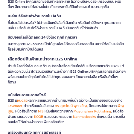
B2S Online ให้คุณเลือกซื้อสินค้าหลากหลาย ไม่ว่าจะเป็นหนังสือ เครื่องเขียน หรือ
อื่นๆ อีกมากมายได้อย่างมั่นใจ ด้วยการการันตีสินค้าของแท้ 100% ทุกชิ้น
เปลี่ยน/คืนสินค้าง่าย ภายใน 14 วัน
ซื้อไปแล้วไม่ตรงใจ? ไม่ว่าจะเป็นหนังสือที่เลือกผิด หรือสินค้ามีปัญหา คุณสามารถ
เปลี่ยนหรือคืนสินค้าได้ง่าย ๆ ภายใน 14 วันนับจากวันที่ได้รับสินค้า
ช้อปออนไลน์ได้ตลอด 24 ชั่วโมง ทุกที่ ทุกเวลา
สะดวกสุดๆ! B2S online เปิดให้คุณช้อปได้ตลอดวันตลอดคืน อยากได้อะไร แค่คลิก
ก็รอรับสินค้าที่บ้านได้เลย!
เลือกช้อปสินค้าแนะนำจาก B2S Online
สำหรับใครที่กำลังมองหา ร้านอุปกรณ์เครื่องเขียนใกล้ฉัน หรืออยากแวะร้าน B2S แต่
ไม่สะดวก วันนี้เราได้รวบรวมสินค้าแนะนำจาก B2S Online มาให้คุณเลือกสรรได้ง่ายๆ
พร้อมตอบโจทย์ทุกไลฟ์สไตล์ ไม่ว่าคุณจะมองหา ร้านขายหนังสือ หรือสินค้าอื่นๆ
ก็ตาม
หนังสือหลากหลายสไตล์
B2S มี
หนังสือ
หลากหลายแนวจากสำนักพิมพ์ชั้นนำ ไม่ว่าจะเป็นนิยายยอดนิยมอย่าง
Lavender
, ตำราเรียนเข้มข้นของ
ดร. ศุภวัฒน์ พุกเจริญ
, นิตยสารอัปเดตจาก
เพ็ญ
บุญ
, หนังสือเด็กจาก
MIS
หนังสือจิตวิทยาจาก
Mugunghwa Publishing
, หนังสือ
พัฒนาตนเองจาก
KOOB
และวรรณกรรมจาก
Nanmeebooks
ทั้งหมดนี้สามารถซื้อ
ออนไลน์ได้อย่างง่ายดายเพียงคลิกเดียว
เครื่องเขียนคู่ใจ ทุกการสร้างสรรค์