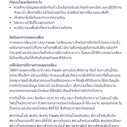
คำแนะนำและข้อควรระวัง
ควรศึกษาข้อมูลของผลิตภัณฑ์ เงื่อนไขการรับประกันอย่างละเอียด และปฏิบัติตาม
คำแนะนำ เพื่อการใช้งานได้อย่างถูกต้อง ช่วยยืดอายุการใช้งานของสินค้า
เก็บรักษาในที่แห้งและห่างจากความร้อน
ไม่ควรวางไว้ในที่โดนแดดตรงๆ
ควรใช้งานบนพื้นผิวที่สะอาดเพื่อความติดทน
ข้อดีของกาวหลอดเหลือง
กาวหลอดเหลืองจาก UHU Patafix ไม่เพียงเหมาะสำหรับการยึดติดที่ง่ายและรวดเร็ว
แต่ยังทนทานและไม่ทิ้งคราบทำลายพื้นผิว มีความยืดหยุ่นสูงในการปรับใช้งานในทุกๆ
โปรเจกต์ และยังปลอดภัยสำหรับการใช้งานในระยะยาว ทั้งหมดนี้ทำให้กาวหลอดเหลือง
นี้เป็นเครื่องมือที่สำคัญในทุกธุรกิจและสำนักงาน
เคล็ดลับการใช้งานกาวหลอดเหลือง
วิธีใช้กาวหลอดเหลืองจาก UHU Patafix อย่างมีประสิทธิภาพ คือตั ดึงกาวดินน้ำมัน
ออกมาชิ้นเล็กๆ แล้วนวดให้นิ่ม ติดลงบนพื้นผิวที่สะอาดเพื่อให้ได้การติดที่แข็งแรงและ
ไม่หลุดง่ายแล้วยืนยันการกดลงโดยใช้แรงกดเบาๆ ให้อยู่ในที่ที่ต้องการ ใช้ประโยชน์ใน
การยึดติดแผ่นข้อมูล โปสเตอร์ และสิ่งของอื่นๆ เพื่อความเป็นระเบียบในสำนักงาน
สามารถถอดออกแล้วนำกลับมาใช้ใหม่ได้ เยี่ยมสำหรับการยึดติดชั่วคราว
กาวดินน้ำมัน UHU สีเหลือง ขนาด 60 กรัม เหมาะสำหรับติดกระดาษ โปสเตอร์ หรือ
วัสดุน้ำหนักเบาต่างๆ ด้วยความทนทานต่อความร้อนและน้ำ ใช้งานง่าย ลอกออกง่าย ไม่
ทิ้งคราบ และสามารถนำกลับมาใช้ซ้ำได้ สินค้าคุณภาพจากเยอรมนี
#กาวดินน้ำมัน #UHU #UHU Patafix #กาวดินน้ำมันสีเหลือง #กาวสำหรับยึดติด
#กาวที่ถอดออกได้ #กาวใช้ซ้ำได้ #กาวติดของ #กาวสำหรับงานฝีมือ #อุปกรณ์ศิลปะ
#กาวสำหรับตกแต่ง #กาวสำหรับประดิษฐ์ #กาวพาตาฟิกซ์ #กาวสำหรับยึดชั่วคราว