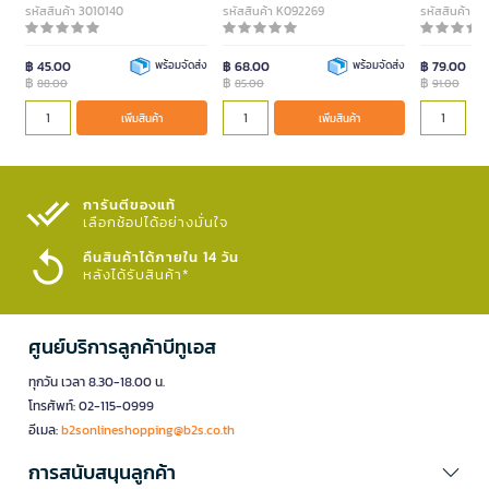
รหัสสินค้า 3010140
รหัสสินค้า K092269
รหัสสินค้า 3
฿ 45.00
พร้อมจัดส่ง
฿ 68.00
พร้อมจัดส่ง
฿ 79.00
฿
฿
฿
88.00
85.00
91.00
เพิ่มสินค้า
เพิ่มสินค้า
การันตีของแท้
เลือกช้อปได้อย่างมั่นใจ​
คืนสินค้าได้ภายใน 14 วัน
หลังได้รับสินค้า*
ศูนย์บริการลูกค้าบีทูเอส
ทุกวัน เวลา 8.30-18.00 น.
โทรศัพท์: 02-115-0999
อีเมล:
b2sonlineshopping@b2s.co.th
การสนับสนุนลูกค้า