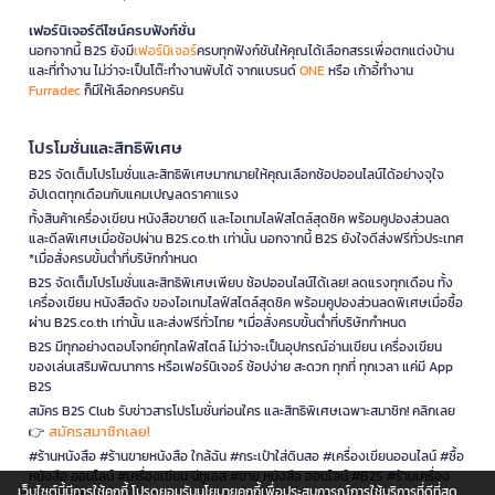
เฟอร์นิเจอร์ดีไซน์ครบฟังก์ชั่น
นอกจากนี้ B2S ยังมี
เฟอร์นิเจอร์
ครบทุกฟังก์ชันให้คุณได้เลือกสรรเพื่อตกแต่งบ้าน
และที่ทำงาน ไม่ว่าจะเป็นโต๊ะทำงานพับได้ จากแบรนด์
ONE
หรือ เก้าอี้ทำงาน
Furradec
ก็มีให้เลือกครบครัน
โปรโมชั่นและสิทธิพิเศษ
B2S จัดเต็มโปรโมชั่นและสิทธิพิเศษมากมายให้คุณเลือกช้อปออนไลน์ได้อย่างจุใจ
อัปเดตทุกเดือนกับแคมเปญลดราคาแรง
ทั้งสินค้าเครื่องเขียน หนังสือขายดี และไอเทมไลฟ์สไตล์สุดชิค พร้อมคูปองส่วนลด
และดีลพิเศษเมื่อช้อปผ่าน B2S.co.th เท่านั้น นอกจากนี้ B2S ยังใจดีส่งฟรีทั่วประเทศ
*เมื่อสั่งครบขั้นต่ำที่บริษัทกำหนด
B2S จัดเต็มโปรโมชั่นและสิทธิพิเศษเพียบ ช้อปออนไลน์ได้เลย! ลดแรงทุกเดือน ทั้ง
เครื่องเขียน หนังสือดัง ของไอเทมไลฟ์สไตล์สุดชิค พร้อมคูปองส่วนลดพิเศษเมื่อซื้อ
ผ่าน B2S.co.th เท่านั้น และส่งฟรีทั่วไทย *เมื่อสั่งครบขั้นต่ำที่บริษัทกำหนด
B2S มีทุกอย่างตอบโจทย์ทุกไลฟ์สไตล์ ไม่ว่าจะเป็นอุปกรณ์อ่านเขียน เครื่องเขียน
ของเล่นเสริมพัฒนาการ หรือเฟอร์นิเจอร์ ช้อปง่าย สะดวก ทุกที่ ทุกเวลา แค่มี App
B2S
สมัคร B2S Club รับข่าวสารโปรโมชั่นก่อนใคร และสิทธิพิเศษเฉพาะสมาชิก! คลิกเลย
สมัครสมาชิกเลย!
👉
#ร้านหนังสือ #ร้านขายหนังสือ ใกล้ฉัน #กระเป๋าใส่ดินสอ #เครื่องเขียนออนไลน์ #ซื้อ
หนังสือ ออนไลน์ #เครื่องเขียน บีทูเอส #ขาย หนังสือ ออนไลน์ #B2S #ร้านเครื่อง
เว็บไซต์นี้มีการใช้คุกกี้ โปรดยอมรับนโยบายคุกกี้เพื่อประสบการณ์การใช้บริการที่ดีที่สุด