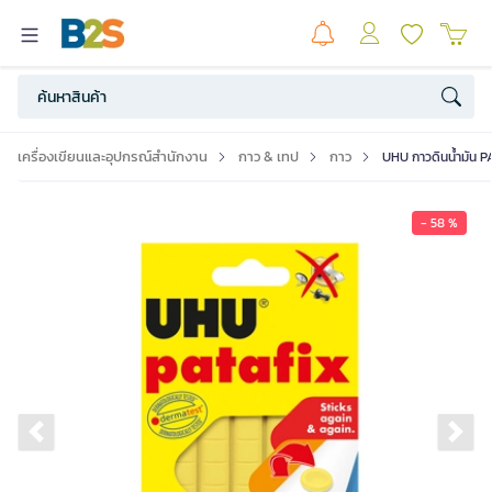
เครื่องเขียนและอุปกรณ์สำนักงาน
กาว & เทป
กาว
UHU กาวดินน้ำมัน PA
- 58 %
Previous slide
Ne