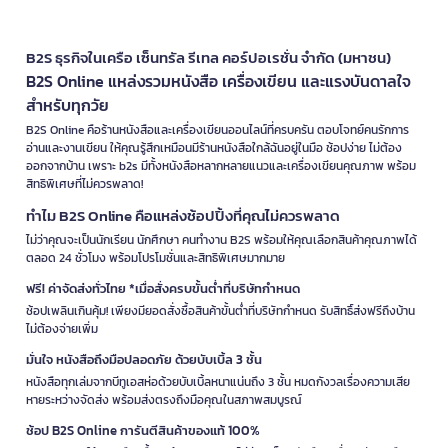
B2S ธุรกิจในเครือ เซ็นทรัล รีเทล คอร์ปอเรชั่น จำกัด (มหาชน)
B2S Online แหล่งรวมหนังสือ เครื่องเขียน และแรงบันดาลใจ
สำหรับทุกวัย
B2S Online คือร้านหนังสือและเครื่องเขียนออนไลน์ที่ครบครัน ตอบโจทย์คนรักการ
อ่านและงานเขียน ให้คุณรู้สึกเหมือนมีร้านหนังสือใกล้ฉันอยู่ในมือ ช้อปง่าย ไม่ต้อง
ออกจากบ้าน เพราะ b2s มีทั้งหนังสือหลากหลายแนวและเครื่องเขียนคุณภาพ พร้อม
สิทธิพิเศษที่ไม่ควรพลาด!
ทำไม B2S Online คือแหล่งช้อปปิ้งที่คุณไม่ควรพลาด
ไม่ว่าคุณจะเป็นนักเรียน นักศึกษา คนทำงาน B2S พร้อมให้คุณเลือกสินค้าคุณภาพได้
ตลอด 24 ชั่วโมง พร้อมโปรโมชั่นและสิทธิพิเศษมากมาย
ฟรี! ค่าจัดส่งทั่วไทย *เมื่อสั่งครบขั้นต่ำที่บริษัทกำหนด
ช้อปเพลินเกินคุ้ม! เพียงมียอดสั่งซื้อสินค้าขั้นต่ำที่บริษัทกำหนด รับสิทธิ์ส่งฟรีถึงบ้าน
ไม่ต้องจ่ายเพิ่ม
มั่นใจ หนังสือถึงมือปลอดภัย ด้วยบับเบิ้ล 3 ชั้น
หนังสือทุกเล่มจากบีทูเอสห่อด้วยบับเบิ้ลหนาแน่นถึง 3 ชั้น หมดกังวลเรื่องความเสีย
หายระหว่างจัดส่ง พร้อมส่งตรงถึงมือคุณในสภาพสมบูรณ์
ช้อป B2S Online การันตีสินค้าของแท้ 100%