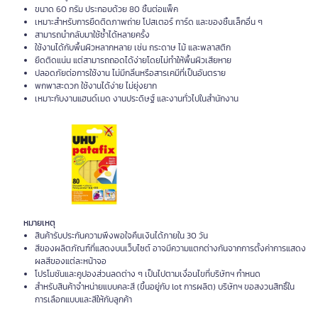
ขนาด 60 กรัม ประกอบด้วย 80 ชิ้นต่อแพ็ค
เหมาะสำหรับการยึดติดภาพถ่าย โปสเตอร์ การ์ด และของชิ้นเล็กอื่น ๆ
สามารถนำกลับมาใช้ซ้ำได้หลายครั้ง
ใช้งานได้กับพื้นผิวหลากหลาย เช่น กระดาษ ไม้ และพลาสติก
ยึดติดแน่น แต่สามารถถอดได้ง่ายโดยไม่ทำให้พื้นผิวเสียหาย
ปลอดภัยต่อการใช้งาน ไม่มีกลิ่นหรือสารเคมีที่เป็นอันตราย
พกพาสะดวก ใช้งานได้ง่าย ไม่ยุ่งยาก
เหมาะกับงานแฮนด์เมด งานประดิษฐ์ และงานทั่วไปในสำนักงาน
หมายเหตุ
สินค้ารับประกันความพึงพอใจคืนเงินได้ภายใน 30 วัน
สีของผลิตภัณฑ์ที่แสดงบนเว็บไซต์ อาจมีความแตกต่างกันจากการตั้งค่าการแสดง
ผลสีของแต่ละหน้าจอ
โปรโมชันและคูปองส่วนลดต่าง ๆ เป็นไปตามเงื่อนไขที่บริษัทฯ กำหนด
สำหรับสินค้าจำหน่ายแบบคละสี (ขึ้นอยู่กับ lot การผลิต) บริษัทฯ ขอสงวนสิทธิ์ใน
การเลือกแบบและสีให้กับลูกค้า