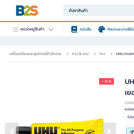
หมวดหมู่สินค้า
หนังสือ
ศิลปะและงานฝีมื
เครื่องเขียนและอุปกรณ์สำนักงาน
กาว & เทป
กาว
UHU กาวสารพ
UH
- 51 %
เย
รหัสสิ
แบรนด
ร่ว