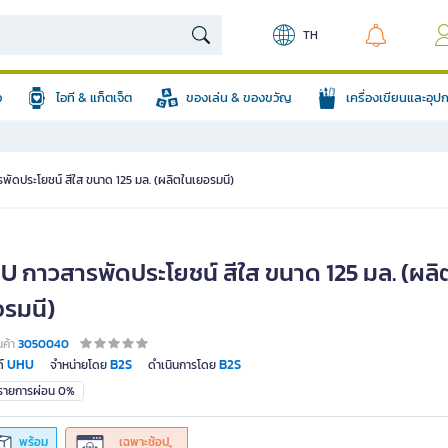
TH
อ
ไอที & แก็ตเจ็ต
ของเล่น & ของขวัญ
เครื่องเขียนและอุ
ัดประโยชน์ สีใส ขนาด 125 มล. (ผลิตในเยอรมนี)
U กาวสารพัดประโยชน์ สีใส ขนาด 125 มล. (ผลิ
อรมนี)
นค้า
3050040
UHU
B2S
B2S
์
จำหน่ายโดย
ดำเนินการโดย
มรายการผ่อน 0%
พร้อม
เฉพาะช้อป