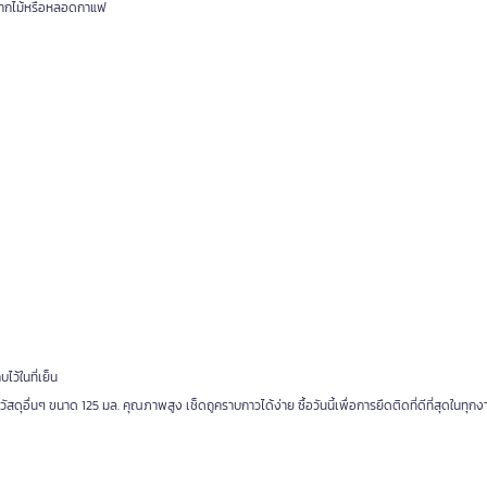
ำจากไม้หรือหลอดกาแฟ
ว้ในที่เย็น
สดุอื่นๆ ขนาด 125 มล. คุณภาพสูง เช็ดถูคราบกาวได้ง่าย ซื้อวันนี้เพื่อการยึดติดที่ดีที่สุดในทุก