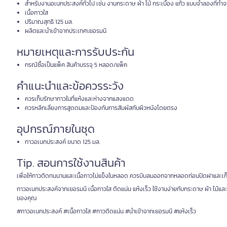
สำหรับงานอเนกประสงค์ทั่วไป เช่น งานกระดาษ ผ้า ไม้ กระเบื้อง แก้ว แบบจำลองที่ท
เนื้อกาวใส
ปริมาณสุทธิ 125 มล.
ผลิตและนำเข้าจากประเทศเยอรมนี
หมายเหตุและการรับประกัน
กรณีซื้อเป็นแพ็ค สินค้าบรรจุ 5 หลอด/แพ็ค
คำแนะนำและข้อควรระวัง
ควรเก็บรักษากาวในที่แห้งและห่างจากแสงแดด
ควรหลีกเลี่ยงการสูดดมและป้องกันการสัมผัสกับผิวหนังโดยตรง
อุปกรณ์ภายในชุด
กาวอเนกประสงค์ ขนาด 125 มล.
Tip. สอนการใช้งานสินค้า
เพื่อให้กาวติดทนนานและเนื้อกาวไม่แข็งในหลอด ควรบีบลมออกจากหลอดก่อนปิดฝาและเก็บไ
กาวอเนกประสงค์จากเยอรมนี เนื้อกาวใส ติดแน่น แห้งเร็ว ใช้งานง่ายกับกระดาษ ผ้า ไม้และวั
ของคุณ
#กาวอเนกประสงค์ #เนื้อกาวใส #กาวติดแน่น #นำเข้าจากเยอรมนี #แห้งเร็ว