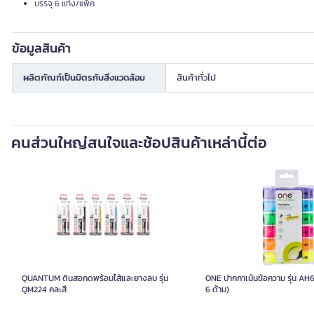
บรรจุ 6 แท่ง/แพ็ค
ข้อมูลสินค้า
ผลิตภัณฑ์เป็นมิตรกับสิ่งแวดล้อม
สินค้าทั่วไป
คนส่วนใหญ่สนใจและช้อปสินค้าเหล่านี้ต่อ
QUANTUM ดินสอกดพร้อมไส้และยางลบ รุ่น
ONE ปากกาเน้นข้อความ รุ่น AH6
QM224 คละสี
6 ด้าม)