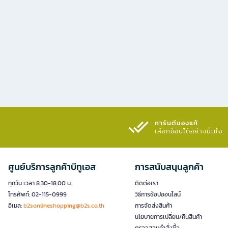
การันตีของแท้
เลือกช้อปได้อย่างมั่นใจ​
ศูนย์บริการลูกค้าบีทูเอส
การสนับสนุนลูกค้า
ทุกวัน เวลา 8.30-18.00 น.
ติดต่อเรา
โทรศัพท์: 02-115-0999
วิธีการช้อปออนไลน์
อีเมล:
b2sonlineshopping@b2s.co.th
การจัดส่งสินค้า
นโยบายการเปลี่ยน/คืนสินค้า