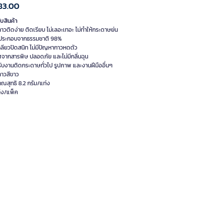
83.00
ับสินค้า
อกาวติดง่าย ติดเรียบ ไม่เลอะเทอะ ไม่ทำให้กระดาษย่น
นประกอบจากธรรมชาติ 98%
กลียวปิดสนิท ไม่มีปัญหากาวหดตัว
ศจากสารพิษ ปลอดภัย และไม่มีกลิ่นฉุน
ับงานติดกระดาษทั่วไป รูปภาพ และงานฝีมืออื่นๆ
อกาวสีขาว
าณสุทธิ 8.2 กรัม/แท่ง
่ง/แพ็ค