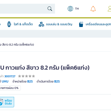
TH
อ
ไอที & แก็ตเจ็ต
ของเล่น & ของขวัญ
เครื่องเขียนและอุ
 สีขาว 8.2 กรัม (แพ็ค6แท่ง)
 กาวแท่ง สีขาว 8.2 กรัม (แพ็ค6แท่ง)
นค้า
3001727
UHU
B2S
B2S
์
จำหน่ายโดย
ดำเนินการโดย
มรายการผ่อน 0%
พร้อม
จัดส่ง