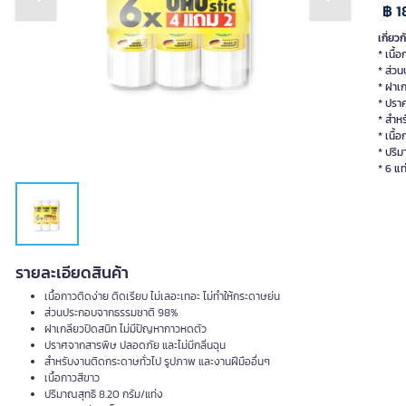
Previous slide
Next slide
฿ 1
เกี่ยวก
* เนื้
* ส่ว
* ฝาเ
* ปรา
* สำหร
* เนื้
* ปริม
* 6 แท
รายละเอียดสินค้า
เนื้อกาวติดง่าย ติดเรียบ ไม่เลอะเทอะ ไม่ทำให้กระดาษย่น
ส่วนประกอบจากธรรมชาติ 98%
ฝาเกลียวปิดสนิท ไม่มีปัญหากาวหดตัว
ปราศจากสารพิษ ปลอดภัย และไม่มีกลิ่นฉุน
สำหรับงานติดกระดาษทั่วไป รูปภาพ และงานฝีมืออื่นๆ
เนื้อกาวสีขาว
ปริมาณสุทธิ 8.20 กรัม/แท่ง