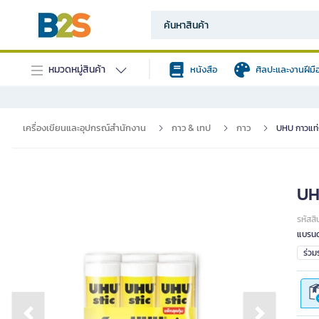
หมวดหมู่สินค้า
หนังสือ
ศิลปะและงานฝีมื
เครื่องเขียนและอุปกรณ์สำนักงาน
กาว & เทป
กาว
UHU กาวแท่ง
UHU
รหัสสิ
แบรนด
ร่ว