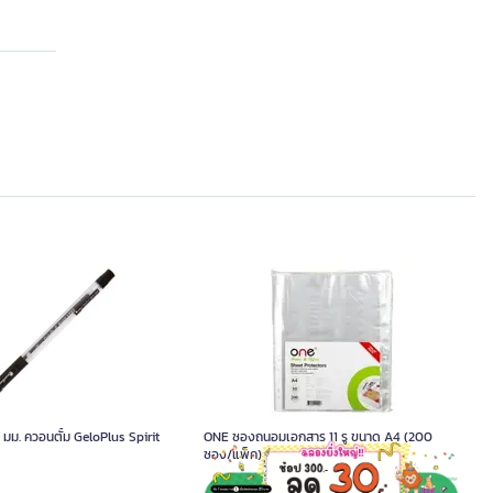
5 มม. ควอนตั้ม GeloPlus Spirit
ONE ซองถนอมเอกสาร 11 รู ขนาด A4 (200
ซอง/แพ็ค)