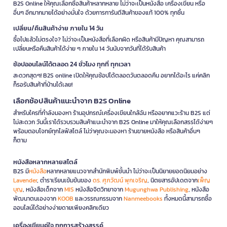
B2S Online ให้คุณเลือกซื้อสินค้าหลากหลาย ไม่ว่าจะเป็นหนังสือ เครื่องเขียน หรือ
อื่นๆ อีกมากมายได้อย่างมั่นใจ ด้วยการการันตีสินค้าของแท้ 100% ทุกชิ้น
เปลี่ยน/คืนสินค้าง่าย ภายใน 14 วัน
ซื้อไปแล้วไม่ตรงใจ? ไม่ว่าจะเป็นหนังสือที่เลือกผิด หรือสินค้ามีปัญหา คุณสามารถ
เปลี่ยนหรือคืนสินค้าได้ง่าย ๆ ภายใน 14 วันนับจากวันที่ได้รับสินค้า
ช้อปออนไลน์ได้ตลอด 24 ชั่วโมง ทุกที่ ทุกเวลา
สะดวกสุดๆ! B2S online เปิดให้คุณช้อปได้ตลอดวันตลอดคืน อยากได้อะไร แค่คลิก
ก็รอรับสินค้าที่บ้านได้เลย!
เลือกช้อปสินค้าแนะนำจาก B2S Online
สำหรับใครที่กำลังมองหา ร้านอุปกรณ์เครื่องเขียนใกล้ฉัน หรืออยากแวะร้าน B2S แต่
ไม่สะดวก วันนี้เราได้รวบรวมสินค้าแนะนำจาก B2S Online มาให้คุณเลือกสรรได้ง่ายๆ
พร้อมตอบโจทย์ทุกไลฟ์สไตล์ ไม่ว่าคุณจะมองหา ร้านขายหนังสือ หรือสินค้าอื่นๆ
ก็ตาม
หนังสือหลากหลายสไตล์
B2S มี
หนังสือ
หลากหลายแนวจากสำนักพิมพ์ชั้นนำ ไม่ว่าจะเป็นนิยายยอดนิยมอย่าง
Lavender
, ตำราเรียนเข้มข้นของ
ดร. ศุภวัฒน์ พุกเจริญ
, นิตยสารอัปเดตจาก
เพ็ญ
บุญ
, หนังสือเด็กจาก
MIS
หนังสือจิตวิทยาจาก
Mugunghwa Publishing
, หนังสือ
พัฒนาตนเองจาก
KOOB
และวรรณกรรมจาก
Nanmeebooks
ทั้งหมดนี้สามารถซื้อ
ออนไลน์ได้อย่างง่ายดายเพียงคลิกเดียว
เครื่องเขียนคู่ใจ ทุกการสร้างสรรค์