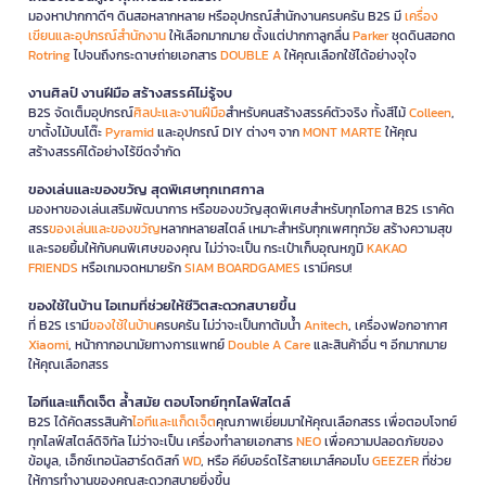
มองหาปากกาดีๆ ดินสอหลากหลาย หรืออุปกรณ์สำนักงานครบครัน B2S มี
เครื่อง
เขียนและอุปกรณ์สำนักงาน
ให้เลือกมากมาย ตั้งแต่ปากกาลูกลื่น
Parker
ชุดดินสอกด
Rotring
ไปจนถึงกระดาษถ่ายเอกสาร
DOUBLE A
ให้คุณเลือกใช้ได้อย่างจุใจ
งานศิลป์ งานฝีมือ สร้างสรรค์ไม่รู้จบ
B2S จัดเต็มอุปกรณ์
ศิลปะและงานฝีมือ
สำหรับคนสร้างสรรค์ตัวจริง ทั้งสีไม้
Colleen
,
ขาตั้งไม้บนโต๊ะ
Pyramid
และอุปกรณ์ DIY ต่างๆ จาก
MONT MARTE
ให้คุณ
สร้างสรรค์ได้อย่างไร้ขีดจำกัด
ของเล่นและของขวัญ สุดพิเศษทุกเทศกาล
มองหาของเล่นเสริมพัฒนาการ หรือของขวัญสุดพิเศษสำหรับทุกโอกาส B2S เราคัด
สรร
ของเล่นและของขวัญ
หลากหลายสไตล์ เหมาะสำหรับทุกเพศทุกวัย สร้างความสุข
และรอยยิ้มให้กับคนพิเศษของคุณ ไม่ว่าจะเป็น กระเป๋าเก็บอุณหภูมิ
KAKAO
FRIENDS
หรือเกมจดหมายรัก
SIAM BOARDGAMES
เรามีครบ!
ของใช้ในบ้าน ไอเทมที่ช่วยให้ชีวิตสะดวกสบายขึ้น
ที่ B2S เรามี
ของใช้ในบ้าน
ครบครัน ไม่ว่าจะเป็นกาต้มน้ำ
Anitech
, เครื่องฟอกอากาศ
Xiaomi
, หน้ากากอนามัยทางการแพทย์
Double A Care
และสินค้าอื่น ๆ อีกมากมาย
ให้คุณเลือกสรร
ไอทีและแก็ดเจ็ต ล้ำสมัย ตอบโจทย์ทุกไลฟ์สไตล์
B2S ได้คัดสรรสินค้า
ไอทีและแก็ดเจ็ต
คุณภาพเยี่ยมมาให้คุณเลือกสรร เพื่อตอบโจทย์
ทุกไลฟ์สไตล์ดิจิทัล ไม่ว่าจะเป็น เครื่องทำลายเอกสาร
NEO
เพื่อความปลอดภัยของ
ข้อมูล, เอ็กซ์เทอนัลฮาร์ดดิสก์
WD
, หรือ คีย์บอร์ดไร้สายเมาส์คอมโบ
GEEZER
ที่ช่วย
ให้การทำงานของคุณสะดวกสบายยิ่งขึ้น