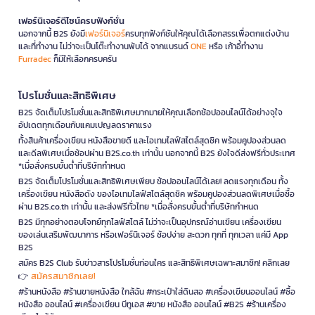
เฟอร์นิเจอร์ดีไซน์ครบฟังก์ชั่น
นอกจากนี้ B2S ยังมี
เฟอร์นิเจอร์
ครบทุกฟังก์ชันให้คุณได้เลือกสรรเพื่อตกแต่งบ้าน
และที่ทำงาน ไม่ว่าจะเป็นโต๊ะทำงานพับได้ จากแบรนด์
ONE
หรือ เก้าอี้ทำงาน
Furradec
ก็มีให้เลือกครบครัน
โปรโมชั่นและสิทธิพิเศษ
B2S จัดเต็มโปรโมชั่นและสิทธิพิเศษมากมายให้คุณเลือกช้อปออนไลน์ได้อย่างจุใจ
อัปเดตทุกเดือนกับแคมเปญลดราคาแรง
ทั้งสินค้าเครื่องเขียน หนังสือขายดี และไอเทมไลฟ์สไตล์สุดชิค พร้อมคูปองส่วนลด
และดีลพิเศษเมื่อช้อปผ่าน B2S.co.th เท่านั้น นอกจากนี้ B2S ยังใจดีส่งฟรีทั่วประเทศ
*เมื่อสั่งครบขั้นต่ำที่บริษัทกำหนด
B2S จัดเต็มโปรโมชั่นและสิทธิพิเศษเพียบ ช้อปออนไลน์ได้เลย! ลดแรงทุกเดือน ทั้ง
เครื่องเขียน หนังสือดัง ของไอเทมไลฟ์สไตล์สุดชิค พร้อมคูปองส่วนลดพิเศษเมื่อซื้อ
ผ่าน B2S.co.th เท่านั้น และส่งฟรีทั่วไทย *เมื่อสั่งครบขั้นต่ำที่บริษัทกำหนด
B2S มีทุกอย่างตอบโจทย์ทุกไลฟ์สไตล์ ไม่ว่าจะเป็นอุปกรณ์อ่านเขียน เครื่องเขียน
ของเล่นเสริมพัฒนาการ หรือเฟอร์นิเจอร์ ช้อปง่าย สะดวก ทุกที่ ทุกเวลา แค่มี App
B2S
สมัคร B2S Club รับข่าวสารโปรโมชั่นก่อนใคร และสิทธิพิเศษเฉพาะสมาชิก! คลิกเลย
สมัครสมาชิกเลย!
👉
#ร้านหนังสือ #ร้านขายหนังสือ ใกล้ฉัน #กระเป๋าใส่ดินสอ #เครื่องเขียนออนไลน์ #ซื้อ
หนังสือ ออนไลน์ #เครื่องเขียน บีทูเอส #ขาย หนังสือ ออนไลน์ #B2S #ร้านเครื่อง