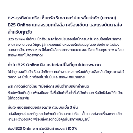
B2S ธุรกิจในเครือ เซ็นทรัล รีเทล คอร์ปอเรชั่น จำกัด (มหาชน)
B2S Online แหล่งรวมหนังสือ เครื่องเขียน และแรงบันดาลใจ
สำหรับทุกวัย
B2S Online คือร้านหนังสือและเครื่องเขียนออนไลน์ที่ครบครัน ตอบโจทย์คนรักการ
อ่านและงานเขียน ให้คุณรู้สึกเหมือนมีร้านหนังสือใกล้ฉันอยู่ในมือ ช้อปง่าย ไม่ต้อง
ออกจากบ้าน เพราะ b2s มีทั้งหนังสือหลากหลายแนวและเครื่องเขียนคุณภาพ พร้อม
สิทธิพิเศษที่ไม่ควรพลาด!
ทำไม B2S Online คือแหล่งช้อปปิ้งที่คุณไม่ควรพลาด
ไม่ว่าคุณจะเป็นนักเรียน นักศึกษา คนทำงาน B2S พร้อมให้คุณเลือกสินค้าคุณภาพได้
ตลอด 24 ชั่วโมง พร้อมโปรโมชั่นและสิทธิพิเศษมากมาย
ฟรี! ค่าจัดส่งทั่วไทย *เมื่อสั่งครบขั้นต่ำที่บริษัทกำหนด
ช้อปเพลินเกินคุ้ม! เพียงมียอดสั่งซื้อสินค้าขั้นต่ำที่บริษัทกำหนด รับสิทธิ์ส่งฟรีถึงบ้าน
ไม่ต้องจ่ายเพิ่ม
มั่นใจ หนังสือถึงมือปลอดภัย ด้วยบับเบิ้ล 3 ชั้น
หนังสือทุกเล่มจากบีทูเอสห่อด้วยบับเบิ้ลหนาแน่นถึง 3 ชั้น หมดกังวลเรื่องความเสีย
หายระหว่างจัดส่ง พร้อมส่งตรงถึงมือคุณในสภาพสมบูรณ์
ช้อป B2S Online การันตีสินค้าของแท้ 100%