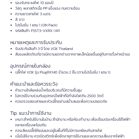
รองรับกระแสไฟ: 10 แอมป์
วัสดุ: พลาสติกเนื้อ PP แข็งแรง ทนความร้อน
ความยาวสายไฟ: 3 เมตร
สี: ขาว
โปรโมชั่น: 1 แถม 1 (ON Pack)
รหัสสินค้า: F5ST3-VXRX-1411
หมายเหตุและการรับประกัน
รับประกันสินค้า 3 ปี โดย VOX Thailand
สีของผลิตภัณฑ์อาจมีความแตกต่างจากภาพเล็กน้อยขึ้นอยู่กับการตั้งค่าหน้าจอ
อุปกรณ์ภายในกล่อง
ปลั๊กไฟ VOX รุ่น PlugRX140 จำนวน 2 ชิ้น (ตามโปรโมชั่น 1 แถม 1)
คำแนะนำและข้อควรระวัง
ห้ามวางใกล้แหล่งน้ำหรือบริเวณที่มีความชื้นสูง
ไม่ควรใช้งานร่วมกับอุปกรณ์ไฟฟ้าที่มีกำลังไฟเกิน 2500 วัตต์
ควรตรวจสอบสายและหัวปลั๊กอย่างสม่ำเสมอเพื่อความปลอดภัย
Tip. แนะนำการใช้งาน
เหมาะสำหรับใช้งานในบ้าน สำนักงาน หรือห้องทำงาน เพื่อเชื่อมต่อเครื่องใช้ไฟฟ้า
หลายเครื่องพร้อมกัน
ควรเสียบปลั๊กให้แน่นและอยู่ในพื้นที่ที่ไม่มีการเหยียบทับสายไฟ
เมื่อไม่ใช้งาน ควรปิดสวิตซ์เพื่อยืดอายุการใช้งานและลดความเสี่ยงจากไฟฟ้า