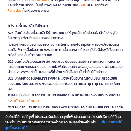
และที่ทำงาน ไม่ว่าจะเป็นโต๊ะทำงานพับได้ จากแบรนด์
ONE
หรือ เก้าอี้ทำงาน
Furradec
ก็มีให้เลือกครบครัน
โปรโมชั่นและสิทธิพิเศษ
B2S จัดเต็มโปรโมชั่นและสิทธิพิเศษมากมายให้คุณเลือกช้อปออนไลน์ได้อย่างจุใจ
อัปเดตทุกเดือนกับแคมเปญลดราคาแรง
ทั้งสินค้าเครื่องเขียน หนังสือขายดี และไอเทมไลฟ์สไตล์สุดชิค พร้อมคูปองส่วนลด
และดีลพิเศษเมื่อช้อปผ่าน B2S.co.th เท่านั้น นอกจากนี้ B2S ยังใจดีส่งฟรีทั่วประเทศ
*เมื่อสั่งครบขั้นต่ำที่บริษัทกำหนด
B2S จัดเต็มโปรโมชั่นและสิทธิพิเศษเพียบ ช้อปออนไลน์ได้เลย! ลดแรงทุกเดือน ทั้ง
เครื่องเขียน หนังสือดัง ของไอเทมไลฟ์สไตล์สุดชิค พร้อมคูปองส่วนลดพิเศษเมื่อซื้อ
ผ่าน B2S.co.th เท่านั้น และส่งฟรีทั่วไทย *เมื่อสั่งครบขั้นต่ำที่บริษัทกำหนด
B2S มีทุกอย่างตอบโจทย์ทุกไลฟ์สไตล์ ไม่ว่าจะเป็นอุปกรณ์อ่านเขียน เครื่องเขียน
ของเล่นเสริมพัฒนาการ หรือเฟอร์นิเจอร์ ช้อปง่าย สะดวก ทุกที่ ทุกเวลา แค่มี App
B2S
สมัคร B2S Club รับข่าวสารโปรโมชั่นก่อนใคร และสิทธิพิเศษเฉพาะสมาชิก! คลิกเลย
สมัครสมาชิกเลย!
👉
#ร้านหนังสือ #ร้านขายหนังสือ ใกล้ฉัน #กระเป๋าใส่ดินสอ #เครื่องเขียนออนไลน์ #ซื้อ
หนังสือ ออนไลน์ #เครื่องเขียน บีทูเอส #ขาย หนังสือ ออนไลน์ #B2S #ร้านเครื่อง
เว็บไซต์นี้มีการใช้คุกกี้ โปรดยอมรับนโยบายคุกกี้เพื่อประสบการณ์การใช้บริการที่ดีที่สุด
เขียนใกล้ฉัน
นโยบายการใช้
ของท่าน ท่านสามารถศึกษาวิธีการตั้งค่าการควบคุมคุกกี้ของท่านผ่าน
*เงื่อนไขเป็นไปตามที่บริษัทฯ กำหนด
คุกกี้ของเราที่นี่