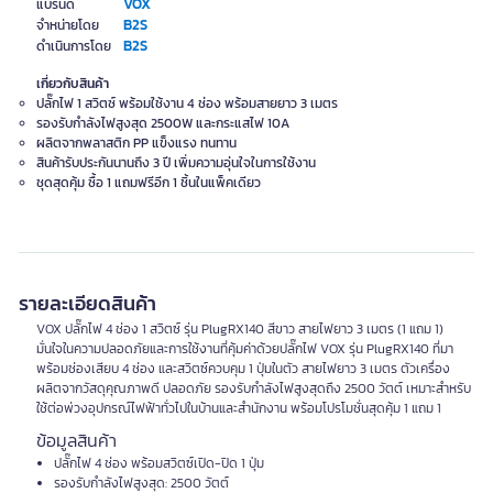
VOX
แบรนด์
B2S
จำหน่ายโดย
B2S
ดำเนินการโดย
เกี่ยวกับสินค้า
ปลั๊กไฟ 1 สวิตซ์ พร้อมใช้งาน 4 ช่อง พร้อมสายยาว 3 เมตร
รองรับกำลังไฟสูงสุด 2500W และกระแสไฟ 10A
ผลิตจากพลาสติก PP แข็งแรง ทนทาน
สินค้ารับประกันนานถึง 3 ปี เพิ่มความอุ่นใจในการใช้งาน
ชุดสุดคุ้ม ซื้อ 1 แถมฟรีอีก 1 ชิ้นในแพ็คเดียว
รายละเอียดสินค้า
VOX ปลั๊กไฟ 4 ช่อง 1 สวิตซ์ รุ่น PlugRX140 สีขาว สายไฟยาว 3 เมตร (1 แถม 1)
มั่นใจในความปลอดภัยและการใช้งานที่คุ้มค่าด้วยปลั๊กไฟ VOX รุ่น PlugRX140 ที่มา
พร้อมช่องเสียบ 4 ช่อง และสวิตซ์ควบคุม 1 ปุ่มในตัว สายไฟยาว 3 เมตร ตัวเครื่อง
ผลิตจากวัสดุคุณภาพดี ปลอดภัย รองรับกำลังไฟสูงสุดถึง 2500 วัตต์ เหมาะสำหรับ
ใช้ต่อพ่วงอุปกรณ์ไฟฟ้าทั่วไปในบ้านและสำนักงาน พร้อมโปรโมชั่นสุดคุ้ม 1 แถม 1
ข้อมูลสินค้า
ปลั๊กไฟ 4 ช่อง พร้อมสวิตซ์เปิด-ปิด 1 ปุ่ม
รองรับกำลังไฟสูงสุด: 2500 วัตต์