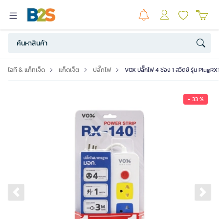
ไอที & แก็ทเจ็ด
แก็ดเจ็ต
ปลั๊กไฟ
VOX ปลั๊กไฟ 4 ช่อง 1 สวิตซ์ รุ่น PlugR
- 33 %
Previous slide
Ne