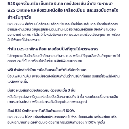
B2S ธุรกิจในเครือ เซ็นทรัล รีเทล คอร์ปอเรชั่น จำกัด (มหาชน)
B2S Online แหล่งรวมหนังสือ เครื่องเขียน และแรงบันดาลใจ
สำหรับทุกวัย
B2S Online คือร้านหนังสือและเครื่องเขียนออนไลน์ที่ครบครัน ตอบโจทย์คนรักการ
อ่านและงานเขียน ให้คุณรู้สึกเหมือนมีร้านหนังสือใกล้ฉันอยู่ในมือ ช้อปง่าย ไม่ต้อง
ออกจากบ้าน เพราะ b2s มีทั้งหนังสือหลากหลายแนวและเครื่องเขียนคุณภาพ พร้อม
สิทธิพิเศษที่ไม่ควรพลาด!
ทำไม B2S Online คือแหล่งช้อปปิ้งที่คุณไม่ควรพลาด
ไม่ว่าคุณจะเป็นนักเรียน นักศึกษา คนทำงาน B2S พร้อมให้คุณเลือกสินค้าคุณภาพได้
ตลอด 24 ชั่วโมง พร้อมโปรโมชั่นและสิทธิพิเศษมากมาย
ฟรี! ค่าจัดส่งทั่วไทย *เมื่อสั่งครบขั้นต่ำที่บริษัทกำหนด
ช้อปเพลินเกินคุ้ม! เพียงมียอดสั่งซื้อสินค้าขั้นต่ำที่บริษัทกำหนด รับสิทธิ์ส่งฟรีถึงบ้าน
ไม่ต้องจ่ายเพิ่ม
มั่นใจ หนังสือถึงมือปลอดภัย ด้วยบับเบิ้ล 3 ชั้น
หนังสือทุกเล่มจากบีทูเอสห่อด้วยบับเบิ้ลหนาแน่นถึง 3 ชั้น หมดกังวลเรื่องความเสีย
หายระหว่างจัดส่ง พร้อมส่งตรงถึงมือคุณในสภาพสมบูรณ์
ช้อป B2S Online การันตีสินค้าของแท้ 100%
B2S Online ให้คุณเลือกซื้อสินค้าหลากหลาย ไม่ว่าจะเป็นหนังสือ เครื่องเขียน หรือ
อื่นๆ อีกมากมายได้อย่างมั่นใจ ด้วยการการันตีสินค้าของแท้ 100% ทุกชิ้น