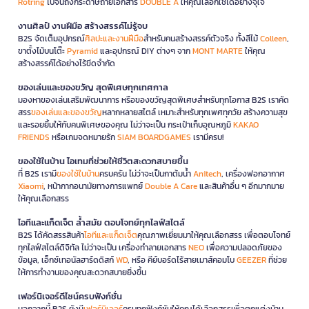
Rotring
ไปจนถึงกระดาษถ่ายเอกสาร
DOUBLE A
ให้คุณเลือกใช้ได้อย่างจุใจ
งานศิลป์ งานฝีมือ สร้างสรรค์ไม่รู้จบ
B2S จัดเต็มอุปกรณ์
ศิลปะและงานฝีมือ
สำหรับคนสร้างสรรค์ตัวจริง ทั้งสีไม้
Colleen
,
ขาตั้งไม้บนโต๊ะ
Pyramid
และอุปกรณ์ DIY ต่างๆ จาก
MONT MARTE
ให้คุณ
สร้างสรรค์ได้อย่างไร้ขีดจำกัด
ของเล่นและของขวัญ สุดพิเศษทุกเทศกาล
มองหาของเล่นเสริมพัฒนาการ หรือของขวัญสุดพิเศษสำหรับทุกโอกาส B2S เราคัด
สรร
ของเล่นและของขวัญ
หลากหลายสไตล์ เหมาะสำหรับทุกเพศทุกวัย สร้างความสุข
และรอยยิ้มให้กับคนพิเศษของคุณ ไม่ว่าจะเป็น กระเป๋าเก็บอุณหภูมิ
KAKAO
FRIENDS
หรือเกมจดหมายรัก
SIAM BOARDGAMES
เรามีครบ!
ของใช้ในบ้าน ไอเทมที่ช่วยให้ชีวิตสะดวกสบายขึ้น
ที่ B2S เรามี
ของใช้ในบ้าน
ครบครัน ไม่ว่าจะเป็นกาต้มน้ำ
Anitech
, เครื่องฟอกอากาศ
Xiaomi
, หน้ากากอนามัยทางการแพทย์
Double A Care
และสินค้าอื่น ๆ อีกมากมาย
ให้คุณเลือกสรร
ไอทีและแก็ดเจ็ต ล้ำสมัย ตอบโจทย์ทุกไลฟ์สไตล์
B2S ได้คัดสรรสินค้า
ไอทีและแก็ดเจ็ต
คุณภาพเยี่ยมมาให้คุณเลือกสรร เพื่อตอบโจทย์
ทุกไลฟ์สไตล์ดิจิทัล ไม่ว่าจะเป็น เครื่องทำลายเอกสาร
NEO
เพื่อความปลอดภัยของ
ข้อมูล, เอ็กซ์เทอนัลฮาร์ดดิสก์
WD
, หรือ คีย์บอร์ดไร้สายเมาส์คอมโบ
GEEZER
ที่ช่วย
ให้การทำงานของคุณสะดวกสบายยิ่งขึ้น
เฟอร์นิเจอร์ดีไซน์ครบฟังก์ชั่น
นอกจากนี้ B2S ยังมี
เฟอร์นิเจอร์
ครบทุกฟังก์ชันให้คุณได้เลือกสรรเพื่อตกแต่งบ้าน