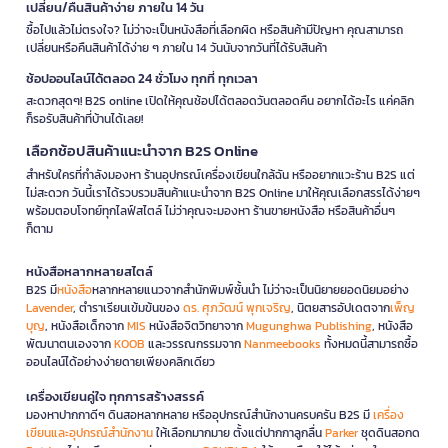
เปลี่ยน/คืนสินค้าง่าย ภายใน 14 วัน
ซื้อไปแล้วไม่ตรงใจ? ไม่ว่าจะเป็นหนังสือที่เลือกผิด หรือสินค้ามีปัญหา คุณสามารถ
เปลี่ยนหรือคืนสินค้าได้ง่าย ๆ ภายใน 14 วันนับจากวันที่ได้รับสินค้า
ช้อปออนไลน์ได้ตลอด 24 ชั่วโมง ทุกที่ ทุกเวลา
สะดวกสุดๆ! B2S online เปิดให้คุณช้อปได้ตลอดวันตลอดคืน อยากได้อะไร แค่คลิก
ก็รอรับสินค้าที่บ้านได้เลย!
เลือกช้อปสินค้าแนะนำจาก B2S Online
สำหรับใครที่กำลังมองหา ร้านอุปกรณ์เครื่องเขียนใกล้ฉัน หรืออยากแวะร้าน B2S แต่
ไม่สะดวก วันนี้เราได้รวบรวมสินค้าแนะนำจาก B2S Online มาให้คุณเลือกสรรได้ง่ายๆ
พร้อมตอบโจทย์ทุกไลฟ์สไตล์ ไม่ว่าคุณจะมองหา ร้านขายหนังสือ หรือสินค้าอื่นๆ
ก็ตาม
หนังสือหลากหลายสไตล์
B2S มี
หนังสือ
หลากหลายแนวจากสำนักพิมพ์ชั้นนำ ไม่ว่าจะเป็นนิยายยอดนิยมอย่าง
Lavender
, ตำราเรียนเข้มข้นของ
ดร. ศุภวัฒน์ พุกเจริญ
, นิตยสารอัปเดตจาก
เพ็ญ
บุญ
, หนังสือเด็กจาก
MIS
หนังสือจิตวิทยาจาก
Mugunghwa Publishing
, หนังสือ
พัฒนาตนเองจาก
KOOB
และวรรณกรรมจาก
Nanmeebooks
ทั้งหมดนี้สามารถซื้อ
ออนไลน์ได้อย่างง่ายดายเพียงคลิกเดียว
เครื่องเขียนคู่ใจ ทุกการสร้างสรรค์
มองหาปากกาดีๆ ดินสอหลากหลาย หรืออุปกรณ์สำนักงานครบครัน B2S มี
เครื่อง
เขียนและอุปกรณ์สำนักงาน
ให้เลือกมากมาย ตั้งแต่ปากกาลูกลื่น
Parker
ชุดดินสอกด