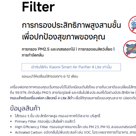
เครื่องฟอกอากาศของคุณเริ่มกรองได้ไม่ดีเหมือนเดิมใช่ไหม อาจถึงเวลาต้องเปลี่ยนไส้ก
ถึง 99.97% ดักจับฝุ่น PM2.5 สารก่อภูมิแพ้ และกลิ่นไม่พึงประสงค์ได้อย่างมีประสิทธิภาพ 
กรองสำหรับเครื่องฟอก เสียวหมี่ 4 Lite สีดำ
เพื่อให้ทุกลมหายใจของคุณสะอาด ปลอดภั
ข้อมูลสินค้า
ไส้กรอง 3 ชั้น ประสิทธิภาพสูง กรองอากาศได้สะอาด บริสุทธิ์
Primary Filter: กรองฝุ่น เส้นใยผ้า ขนสัตว์
High Efficiency Filter: กรองอนุภาคขนาดเล็ก เช่น PM 2.5, PM 10, ละอองเกสรดอกไม้
Activated Carbon: ขจัดกลิ่นไม่พึงประสงค์ เช่น VOC, ไอระเหยจากการทำอาหาร, สารฟ