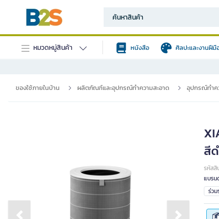
หมวดหมู่สินค้า
หนังสือ
ศิลปะและงานฝีมื
ของใช้ภายในบ้าน
ผลิตภัณฑ์และอุปกรณ์ทำความสะอาด
อุปกรณ์ทำค
XIA
สี
รหัสสิ
แบรนด
ร่ว