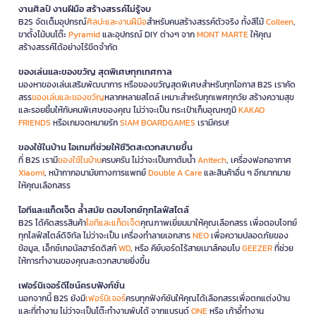
งานศิลป์ งานฝีมือ สร้างสรรค์ไม่รู้จบ
B2S จัดเต็มอุปกรณ์
ศิลปะและงานฝีมือ
สำหรับคนสร้างสรรค์ตัวจริง ทั้งสีไม้
Colleen
,
ขาตั้งไม้บนโต๊ะ
Pyramid
และอุปกรณ์ DIY ต่างๆ จาก
MONT MARTE
ให้คุณ
สร้างสรรค์ได้อย่างไร้ขีดจำกัด
ของเล่นและของขวัญ สุดพิเศษทุกเทศกาล
มองหาของเล่นเสริมพัฒนาการ หรือของขวัญสุดพิเศษสำหรับทุกโอกาส B2S เราคัด
สรร
ของเล่นและของขวัญ
หลากหลายสไตล์ เหมาะสำหรับทุกเพศทุกวัย สร้างความสุข
และรอยยิ้มให้กับคนพิเศษของคุณ ไม่ว่าจะเป็น กระเป๋าเก็บอุณหภูมิ
KAKAO
FRIENDS
หรือเกมจดหมายรัก
SIAM BOARDGAMES
เรามีครบ!
ของใช้ในบ้าน ไอเทมที่ช่วยให้ชีวิตสะดวกสบายขึ้น
ที่ B2S เรามี
ของใช้ในบ้าน
ครบครัน ไม่ว่าจะเป็นกาต้มน้ำ
Anitech
, เครื่องฟอกอากาศ
Xiaomi
, หน้ากากอนามัยทางการแพทย์
Double A Care
และสินค้าอื่น ๆ อีกมากมาย
ให้คุณเลือกสรร
ไอทีและแก็ดเจ็ต ล้ำสมัย ตอบโจทย์ทุกไลฟ์สไตล์
B2S ได้คัดสรรสินค้า
ไอทีและแก็ดเจ็ต
คุณภาพเยี่ยมมาให้คุณเลือกสรร เพื่อตอบโจทย์
ทุกไลฟ์สไตล์ดิจิทัล ไม่ว่าจะเป็น เครื่องทำลายเอกสาร
NEO
เพื่อความปลอดภัยของ
ข้อมูล, เอ็กซ์เทอนัลฮาร์ดดิสก์
WD
, หรือ คีย์บอร์ดไร้สายเมาส์คอมโบ
GEEZER
ที่ช่วย
ให้การทำงานของคุณสะดวกสบายยิ่งขึ้น
เฟอร์นิเจอร์ดีไซน์ครบฟังก์ชั่น
นอกจากนี้ B2S ยังมี
เฟอร์นิเจอร์
ครบทุกฟังก์ชันให้คุณได้เลือกสรรเพื่อตกแต่งบ้าน
และที่ทำงาน ไม่ว่าจะเป็นโต๊ะทำงานพับได้ จากแบรนด์
ONE
หรือ เก้าอี้ทำงาน