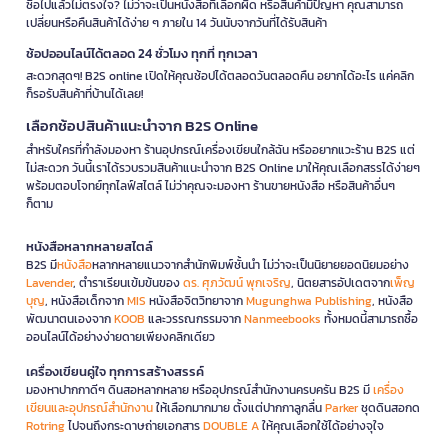
ซื้อไปแล้วไม่ตรงใจ? ไม่ว่าจะเป็นหนังสือที่เลือกผิด หรือสินค้ามีปัญหา คุณสามารถ
เปลี่ยนหรือคืนสินค้าได้ง่าย ๆ ภายใน 14 วันนับจากวันที่ได้รับสินค้า
ช้อปออนไลน์ได้ตลอด 24 ชั่วโมง ทุกที่ ทุกเวลา
สะดวกสุดๆ! B2S online เปิดให้คุณช้อปได้ตลอดวันตลอดคืน อยากได้อะไร แค่คลิก
ก็รอรับสินค้าที่บ้านได้เลย!
เลือกช้อปสินค้าแนะนำจาก B2S Online
สำหรับใครที่กำลังมองหา ร้านอุปกรณ์เครื่องเขียนใกล้ฉัน หรืออยากแวะร้าน B2S แต่
ไม่สะดวก วันนี้เราได้รวบรวมสินค้าแนะนำจาก B2S Online มาให้คุณเลือกสรรได้ง่ายๆ
พร้อมตอบโจทย์ทุกไลฟ์สไตล์ ไม่ว่าคุณจะมองหา ร้านขายหนังสือ หรือสินค้าอื่นๆ
ก็ตาม
หนังสือหลากหลายสไตล์
B2S มี
หนังสือ
หลากหลายแนวจากสำนักพิมพ์ชั้นนำ ไม่ว่าจะเป็นนิยายยอดนิยมอย่าง
Lavender
, ตำราเรียนเข้มข้นของ
ดร. ศุภวัฒน์ พุกเจริญ
, นิตยสารอัปเดตจาก
เพ็ญ
บุญ
, หนังสือเด็กจาก
MIS
หนังสือจิตวิทยาจาก
Mugunghwa Publishing
, หนังสือ
พัฒนาตนเองจาก
KOOB
และวรรณกรรมจาก
Nanmeebooks
ทั้งหมดนี้สามารถซื้อ
ออนไลน์ได้อย่างง่ายดายเพียงคลิกเดียว
เครื่องเขียนคู่ใจ ทุกการสร้างสรรค์
มองหาปากกาดีๆ ดินสอหลากหลาย หรืออุปกรณ์สำนักงานครบครัน B2S มี
เครื่อง
เขียนและอุปกรณ์สำนักงาน
ให้เลือกมากมาย ตั้งแต่ปากกาลูกลื่น
Parker
ชุดดินสอกด
Rotring
ไปจนถึงกระดาษถ่ายเอกสาร
DOUBLE A
ให้คุณเลือกใช้ได้อย่างจุใจ