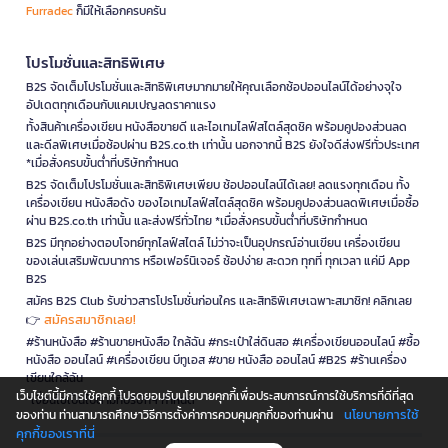
Furradec
ก็มีให้เลือกครบครัน
โปรโมชั่นและสิทธิพิเศษ
B2S จัดเต็มโปรโมชั่นและสิทธิพิเศษมากมายให้คุณเลือกช้อปออนไลน์ได้อย่างจุใจ
อัปเดตทุกเดือนกับแคมเปญลดราคาแรง
ทั้งสินค้าเครื่องเขียน หนังสือขายดี และไอเทมไลฟ์สไตล์สุดชิค พร้อมคูปองส่วนลด
และดีลพิเศษเมื่อช้อปผ่าน B2S.co.th เท่านั้น นอกจากนี้ B2S ยังใจดีส่งฟรีทั่วประเทศ
*เมื่อสั่งครบขั้นต่ำที่บริษัทกำหนด
B2S จัดเต็มโปรโมชั่นและสิทธิพิเศษเพียบ ช้อปออนไลน์ได้เลย! ลดแรงทุกเดือน ทั้ง
เครื่องเขียน หนังสือดัง ของไอเทมไลฟ์สไตล์สุดชิค พร้อมคูปองส่วนลดพิเศษเมื่อซื้อ
ผ่าน B2S.co.th เท่านั้น และส่งฟรีทั่วไทย *เมื่อสั่งครบขั้นต่ำที่บริษัทกำหนด
B2S มีทุกอย่างตอบโจทย์ทุกไลฟ์สไตล์ ไม่ว่าจะเป็นอุปกรณ์อ่านเขียน เครื่องเขียน
ของเล่นเสริมพัฒนาการ หรือเฟอร์นิเจอร์ ช้อปง่าย สะดวก ทุกที่ ทุกเวลา แค่มี App
B2S
สมัคร B2S Club รับข่าวสารโปรโมชั่นก่อนใคร และสิทธิพิเศษเฉพาะสมาชิก! คลิกเลย
สมัครสมาชิกเลย!
👉
#ร้านหนังสือ #ร้านขายหนังสือ ใกล้ฉัน #กระเป๋าใส่ดินสอ #เครื่องเขียนออนไลน์ #ซื้อ
หนังสือ ออนไลน์ #เครื่องเขียน บีทูเอส #ขาย หนังสือ ออนไลน์ #B2S #ร้านเครื่อง
เขียนใกล้ฉัน
เว็บไซต์นี้มีการใช้คุกกี้ โปรดยอมรับนโยบายคุกกี้เพื่อประสบการณ์การใช้บริการที่ดีที่สุด
*เงื่อนไขเป็นไปตามที่บริษัทฯ กำหนด
นโยบายการใช้
ของท่าน ท่านสามารถศึกษาวิธีการตั้งค่าการควบคุมคุกกี้ของท่านผ่าน
คุกกี้ของเราที่นี่