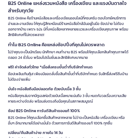
B2S Online แหล่งรวมหนังสือ เครื่องเขียน และแรงบันดาลใจ
สำหรับทุกวัย
B2S Online คือร้านหนังสือและเครื่องเขียนออนไลน์ที่ครบครัน ตอบโจทย์คนรักการ
อ่านและงานเขียน ให้คุณรู้สึกเหมือนมีร้านหนังสือใกล้ฉันอยู่ในมือ ช้อปง่าย ไม่ต้อง
ออกจากบ้าน เพราะ b2s มีทั้งหนังสือหลากหลายแนวและเครื่องเขียนคุณภาพ พร้อม
สิทธิพิเศษที่ไม่ควรพลาด!
ทำไม B2S Online คือแหล่งช้อปปิ้งที่คุณไม่ควรพลาด
ไม่ว่าคุณจะเป็นนักเรียน นักศึกษา คนทำงาน B2S พร้อมให้คุณเลือกสินค้าคุณภาพได้
ตลอด 24 ชั่วโมง พร้อมโปรโมชั่นและสิทธิพิเศษมากมาย
ฟรี! ค่าจัดส่งทั่วไทย *เมื่อสั่งครบขั้นต่ำที่บริษัทกำหนด
ช้อปเพลินเกินคุ้ม! เพียงมียอดสั่งซื้อสินค้าขั้นต่ำที่บริษัทกำหนด รับสิทธิ์ส่งฟรีถึงบ้าน
ไม่ต้องจ่ายเพิ่ม
มั่นใจ หนังสือถึงมือปลอดภัย ด้วยบับเบิ้ล 3 ชั้น
หนังสือทุกเล่มจากบีทูเอสห่อด้วยบับเบิ้ลหนาแน่นถึง 3 ชั้น หมดกังวลเรื่องความเสีย
หายระหว่างจัดส่ง พร้อมส่งตรงถึงมือคุณในสภาพสมบูรณ์
ช้อป B2S Online การันตีสินค้าของแท้ 100%
B2S Online ให้คุณเลือกซื้อสินค้าหลากหลาย ไม่ว่าจะเป็นหนังสือ เครื่องเขียน หรือ
อื่นๆ อีกมากมายได้อย่างมั่นใจ ด้วยการการันตีสินค้าของแท้ 100% ทุกชิ้น
เปลี่ยน/คืนสินค้าง่าย ภายใน 14 วัน