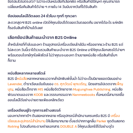
ซื้อไปแล้วไม่ตรงใจ? ไม่ว่าจะเป็นหนังสือที่เลือกผิด หรือสินค้ามีปัญหา คุณสามารถ
เปลี่ยนหรือคืนสินค้าได้ง่าย ๆ ภายใน 14 วันนับจากวันที่ได้รับสินค้า
ช้อปออนไลน์ได้ตลอด 24 ชั่วโมง ทุกที่ ทุกเวลา
สะดวกสุดๆ! B2S online เปิดให้คุณช้อปได้ตลอดวันตลอดคืน อยากได้อะไร แค่คลิก
ก็รอรับสินค้าที่บ้านได้เลย!
เลือกช้อปสินค้าแนะนำจาก B2S Online
สำหรับใครที่กำลังมองหา ร้านอุปกรณ์เครื่องเขียนใกล้ฉัน หรืออยากแวะร้าน B2S แต่
ไม่สะดวก วันนี้เราได้รวบรวมสินค้าแนะนำจาก B2S Online มาให้คุณเลือกสรรได้ง่ายๆ
พร้อมตอบโจทย์ทุกไลฟ์สไตล์ ไม่ว่าคุณจะมองหา ร้านขายหนังสือ หรือสินค้าอื่นๆ
ก็ตาม
หนังสือหลากหลายสไตล์
B2S มี
หนังสือ
หลากหลายแนวจากสำนักพิมพ์ชั้นนำ ไม่ว่าจะเป็นนิยายยอดนิยมอย่าง
Lavender
, ตำราเรียนเข้มข้นของ
ดร. ศุภวัฒน์ พุกเจริญ
, นิตยสารอัปเดตจาก
เพ็ญ
บุญ
, หนังสือเด็กจาก
MIS
หนังสือจิตวิทยาจาก
Mugunghwa Publishing
, หนังสือ
พัฒนาตนเองจาก
KOOB
และวรรณกรรมจาก
Nanmeebooks
ทั้งหมดนี้สามารถซื้อ
ออนไลน์ได้อย่างง่ายดายเพียงคลิกเดียว
เครื่องเขียนคู่ใจ ทุกการสร้างสรรค์
มองหาปากกาดีๆ ดินสอหลากหลาย หรืออุปกรณ์สำนักงานครบครัน B2S มี
เครื่อง
เขียนและอุปกรณ์สำนักงาน
ให้เลือกมากมาย ตั้งแต่ปากกาลูกลื่น
Parker
ชุดดินสอกด
Rotring
ไปจนถึงกระดาษถ่ายเอกสาร
DOUBLE A
ให้คุณเลือกใช้ได้อย่างจุใจ