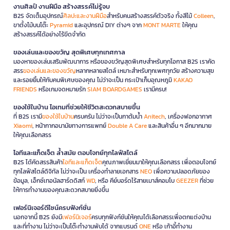
งานศิลป์ งานฝีมือ สร้างสรรค์ไม่รู้จบ
B2S จัดเต็มอุปกรณ์
ศิลปะและงานฝีมือ
สำหรับคนสร้างสรรค์ตัวจริง ทั้งสีไม้
Colleen
,
ขาตั้งไม้บนโต๊ะ
Pyramid
และอุปกรณ์ DIY ต่างๆ จาก
MONT MARTE
ให้คุณ
สร้างสรรค์ได้อย่างไร้ขีดจำกัด
ของเล่นและของขวัญ สุดพิเศษทุกเทศกาล
มองหาของเล่นเสริมพัฒนาการ หรือของขวัญสุดพิเศษสำหรับทุกโอกาส B2S เราคัด
สรร
ของเล่นและของขวัญ
หลากหลายสไตล์ เหมาะสำหรับทุกเพศทุกวัย สร้างความสุข
และรอยยิ้มให้กับคนพิเศษของคุณ ไม่ว่าจะเป็น กระเป๋าเก็บอุณหภูมิ
KAKAO
FRIENDS
หรือเกมจดหมายรัก
SIAM BOARDGAMES
เรามีครบ!
ของใช้ในบ้าน ไอเทมที่ช่วยให้ชีวิตสะดวกสบายขึ้น
ที่ B2S เรามี
ของใช้ในบ้าน
ครบครัน ไม่ว่าจะเป็นกาต้มน้ำ
Anitech
, เครื่องฟอกอากาศ
Xiaomi
, หน้ากากอนามัยทางการแพทย์
Double A Care
และสินค้าอื่น ๆ อีกมากมาย
ให้คุณเลือกสรร
ไอทีและแก็ดเจ็ต ล้ำสมัย ตอบโจทย์ทุกไลฟ์สไตล์
B2S ได้คัดสรรสินค้า
ไอทีและแก็ดเจ็ต
คุณภาพเยี่ยมมาให้คุณเลือกสรร เพื่อตอบโจทย์
ทุกไลฟ์สไตล์ดิจิทัล ไม่ว่าจะเป็น เครื่องทำลายเอกสาร
NEO
เพื่อความปลอดภัยของ
ข้อมูล, เอ็กซ์เทอนัลฮาร์ดดิสก์
WD
, หรือ คีย์บอร์ดไร้สายเมาส์คอมโบ
GEEZER
ที่ช่วย
ให้การทำงานของคุณสะดวกสบายยิ่งขึ้น
เฟอร์นิเจอร์ดีไซน์ครบฟังก์ชั่น
นอกจากนี้ B2S ยังมี
เฟอร์นิเจอร์
ครบทุกฟังก์ชันให้คุณได้เลือกสรรเพื่อตกแต่งบ้าน
และที่ทำงาน ไม่ว่าจะเป็นโต๊ะทำงานพับได้ จากแบรนด์
ONE
หรือ เก้าอี้ทำงาน