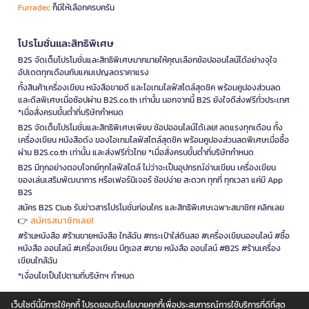
Furradec
ก็มีให้เลือกครบครัน
โปรโมชั่นและสิทธิพิเศษ
B2S จัดเต็มโปรโมชั่นและสิทธิพิเศษมากมายให้คุณเลือกช้อปออนไลน์ได้อย่างจุใจ
อัปเดตทุกเดือนกับแคมเปญลดราคาแรง
ทั้งสินค้าเครื่องเขียน หนังสือขายดี และไอเทมไลฟ์สไตล์สุดชิค พร้อมคูปองส่วนลด
และดีลพิเศษเมื่อช้อปผ่าน B2S.co.th เท่านั้น นอกจากนี้ B2S ยังใจดีส่งฟรีทั่วประเทศ
*เมื่อสั่งครบขั้นต่ำที่บริษัทกำหนด
B2S จัดเต็มโปรโมชั่นและสิทธิพิเศษเพียบ ช้อปออนไลน์ได้เลย! ลดแรงทุกเดือน ทั้ง
เครื่องเขียน หนังสือดัง ของไอเทมไลฟ์สไตล์สุดชิค พร้อมคูปองส่วนลดพิเศษเมื่อซื้อ
ผ่าน B2S.co.th เท่านั้น และส่งฟรีทั่วไทย *เมื่อสั่งครบขั้นต่ำที่บริษัทกำหนด
B2S มีทุกอย่างตอบโจทย์ทุกไลฟ์สไตล์ ไม่ว่าจะเป็นอุปกรณ์อ่านเขียน เครื่องเขียน
ของเล่นเสริมพัฒนาการ หรือเฟอร์นิเจอร์ ช้อปง่าย สะดวก ทุกที่ ทุกเวลา แค่มี App
B2S
สมัคร B2S Club รับข่าวสารโปรโมชั่นก่อนใคร และสิทธิพิเศษเฉพาะสมาชิก! คลิกเลย
สมัครสมาชิกเลย!
👉
#ร้านหนังสือ #ร้านขายหนังสือ ใกล้ฉัน #กระเป๋าใส่ดินสอ #เครื่องเขียนออนไลน์ #ซื้อ
หนังสือ ออนไลน์ #เครื่องเขียน บีทูเอส #ขาย หนังสือ ออนไลน์ #B2S #ร้านเครื่อง
เขียนใกล้ฉัน
*เงื่อนไขเป็นไปตามที่บริษัทฯ กำหนด
เว็บไซต์นี้มีการใช้คุกกี้ โปรดยอมรับนโยบายคุกกี้เพื่อประสบการณ์การใช้บริการที่ดีที่สุด