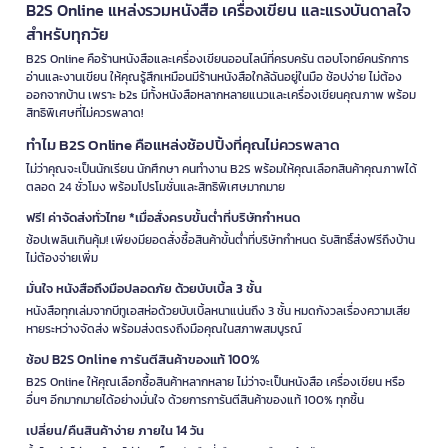
B2S Online แหล่งรวมหนังสือ เครื่องเขียน และแรงบันดาลใจ
สำหรับทุกวัย
B2S Online คือร้านหนังสือและเครื่องเขียนออนไลน์ที่ครบครัน ตอบโจทย์คนรักการ
อ่านและงานเขียน ให้คุณรู้สึกเหมือนมีร้านหนังสือใกล้ฉันอยู่ในมือ ช้อปง่าย ไม่ต้อง
ออกจากบ้าน เพราะ b2s มีทั้งหนังสือหลากหลายแนวและเครื่องเขียนคุณภาพ พร้อม
สิทธิพิเศษที่ไม่ควรพลาด!
ทำไม B2S Online คือแหล่งช้อปปิ้งที่คุณไม่ควรพลาด
ไม่ว่าคุณจะเป็นนักเรียน นักศึกษา คนทำงาน B2S พร้อมให้คุณเลือกสินค้าคุณภาพได้
ตลอด 24 ชั่วโมง พร้อมโปรโมชั่นและสิทธิพิเศษมากมาย
ฟรี! ค่าจัดส่งทั่วไทย *เมื่อสั่งครบขั้นต่ำที่บริษัทกำหนด
ช้อปเพลินเกินคุ้ม! เพียงมียอดสั่งซื้อสินค้าขั้นต่ำที่บริษัทกำหนด รับสิทธิ์ส่งฟรีถึงบ้าน
ไม่ต้องจ่ายเพิ่ม
มั่นใจ หนังสือถึงมือปลอดภัย ด้วยบับเบิ้ล 3 ชั้น
หนังสือทุกเล่มจากบีทูเอสห่อด้วยบับเบิ้ลหนาแน่นถึง 3 ชั้น หมดกังวลเรื่องความเสีย
หายระหว่างจัดส่ง พร้อมส่งตรงถึงมือคุณในสภาพสมบูรณ์
ช้อป B2S Online การันตีสินค้าของแท้ 100%
B2S Online ให้คุณเลือกซื้อสินค้าหลากหลาย ไม่ว่าจะเป็นหนังสือ เครื่องเขียน หรือ
อื่นๆ อีกมากมายได้อย่างมั่นใจ ด้วยการการันตีสินค้าของแท้ 100% ทุกชิ้น
เปลี่ยน/คืนสินค้าง่าย ภายใน 14 วัน