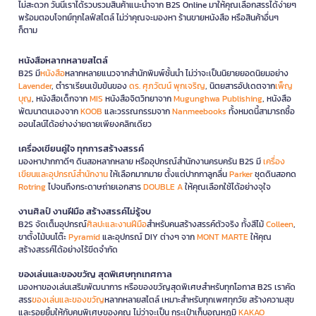
ไม่สะดวก วันนี้เราได้รวบรวมสินค้าแนะนำจาก B2S Online มาให้คุณเลือกสรรได้ง่ายๆ
พร้อมตอบโจทย์ทุกไลฟ์สไตล์ ไม่ว่าคุณจะมองหา ร้านขายหนังสือ หรือสินค้าอื่นๆ
ก็ตาม
หนังสือหลากหลายสไตล์
B2S มี
หนังสือ
หลากหลายแนวจากสำนักพิมพ์ชั้นนำ ไม่ว่าจะเป็นนิยายยอดนิยมอย่าง
Lavender
, ตำราเรียนเข้มข้นของ
ดร. ศุภวัฒน์ พุกเจริญ
, นิตยสารอัปเดตจาก
เพ็ญ
บุญ
, หนังสือเด็กจาก
MIS
หนังสือจิตวิทยาจาก
Mugunghwa Publishing
, หนังสือ
พัฒนาตนเองจาก
KOOB
และวรรณกรรมจาก
Nanmeebooks
ทั้งหมดนี้สามารถซื้อ
ออนไลน์ได้อย่างง่ายดายเพียงคลิกเดียว
เครื่องเขียนคู่ใจ ทุกการสร้างสรรค์
มองหาปากกาดีๆ ดินสอหลากหลาย หรืออุปกรณ์สำนักงานครบครัน B2S มี
เครื่อง
เขียนและอุปกรณ์สำนักงาน
ให้เลือกมากมาย ตั้งแต่ปากกาลูกลื่น
Parker
ชุดดินสอกด
Rotring
ไปจนถึงกระดาษถ่ายเอกสาร
DOUBLE A
ให้คุณเลือกใช้ได้อย่างจุใจ
งานศิลป์ งานฝีมือ สร้างสรรค์ไม่รู้จบ
B2S จัดเต็มอุปกรณ์
ศิลปะและงานฝีมือ
สำหรับคนสร้างสรรค์ตัวจริง ทั้งสีไม้
Colleen
,
ขาตั้งไม้บนโต๊ะ
Pyramid
และอุปกรณ์ DIY ต่างๆ จาก
MONT MARTE
ให้คุณ
สร้างสรรค์ได้อย่างไร้ขีดจำกัด
ของเล่นและของขวัญ สุดพิเศษทุกเทศกาล
มองหาของเล่นเสริมพัฒนาการ หรือของขวัญสุดพิเศษสำหรับทุกโอกาส B2S เราคัด
สรร
ของเล่นและของขวัญ
หลากหลายสไตล์ เหมาะสำหรับทุกเพศทุกวัย สร้างความสุข
และรอยยิ้มให้กับคนพิเศษของคุณ ไม่ว่าจะเป็น กระเป๋าเก็บอุณหภูมิ
KAKAO