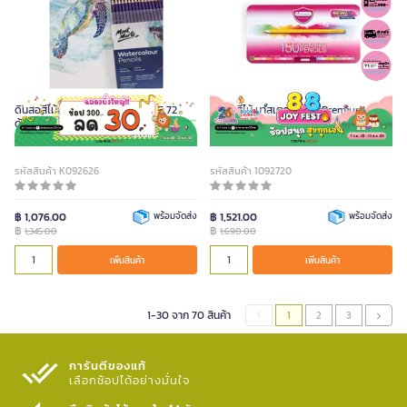
ดินสอสีไม้ระบายน้ำ MONT MARTE 72
ดินสอสีไม้ มาสเตอร์อาร์ต Premium
ด้าม
Grade (150สี)
รหัสสินค้า K092626
รหัสสินค้า 1092720
฿ 1,076.00
พร้อมจัดส่ง
฿ 1,521.00
พร้อมจัดส่ง
฿
฿
1,345.00
1,690.00
เพิ่มสินค้า
เพิ่มสินค้า
1-30 จาก 70 สินค้า
1
2
3
การันตีของแท้
เลือกช้อปได้อย่างมั่นใจ​