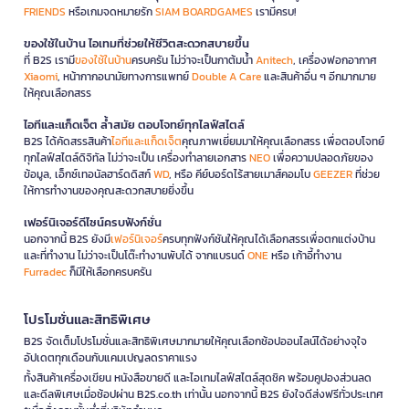
FRIENDS
หรือเกมจดหมายรัก
SIAM BOARDGAMES
เรามีครบ!
ของใช้ในบ้าน ไอเทมที่ช่วยให้ชีวิตสะดวกสบายขึ้น
ที่ B2S เรามี
ของใช้ในบ้าน
ครบครัน ไม่ว่าจะเป็นกาต้มน้ำ
Anitech
, เครื่องฟอกอากาศ
Xiaomi
, หน้ากากอนามัยทางการแพทย์
Double A Care
และสินค้าอื่น ๆ อีกมากมาย
ให้คุณเลือกสรร
ไอทีและแก็ดเจ็ต ล้ำสมัย ตอบโจทย์ทุกไลฟ์สไตล์
B2S ได้คัดสรรสินค้า
ไอทีและแก็ดเจ็ต
คุณภาพเยี่ยมมาให้คุณเลือกสรร เพื่อตอบโจทย์
ทุกไลฟ์สไตล์ดิจิทัล ไม่ว่าจะเป็น เครื่องทำลายเอกสาร
NEO
เพื่อความปลอดภัยของ
ข้อมูล, เอ็กซ์เทอนัลฮาร์ดดิสก์
WD
, หรือ คีย์บอร์ดไร้สายเมาส์คอมโบ
GEEZER
ที่ช่วย
ให้การทำงานของคุณสะดวกสบายยิ่งขึ้น
เฟอร์นิเจอร์ดีไซน์ครบฟังก์ชั่น
นอกจากนี้ B2S ยังมี
เฟอร์นิเจอร์
ครบทุกฟังก์ชันให้คุณได้เลือกสรรเพื่อตกแต่งบ้าน
และที่ทำงาน ไม่ว่าจะเป็นโต๊ะทำงานพับได้ จากแบรนด์
ONE
หรือ เก้าอี้ทำงาน
Furradec
ก็มีให้เลือกครบครัน
โปรโมชั่นและสิทธิพิเศษ
B2S จัดเต็มโปรโมชั่นและสิทธิพิเศษมากมายให้คุณเลือกช้อปออนไลน์ได้อย่างจุใจ
อัปเดตทุกเดือนกับแคมเปญลดราคาแรง
ทั้งสินค้าเครื่องเขียน หนังสือขายดี และไอเทมไลฟ์สไตล์สุดชิค พร้อมคูปองส่วนลด
และดีลพิเศษเมื่อช้อปผ่าน B2S.co.th เท่านั้น นอกจากนี้ B2S ยังใจดีส่งฟรีทั่วประเทศ