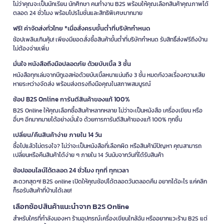
ไม่ว่าคุณจะเป็นนักเรียน นักศึกษา คนทำงาน B2S พร้อมให้คุณเลือกสินค้าคุณภาพได้
ตลอด 24 ชั่วโมง พร้อมโปรโมชั่นและสิทธิพิเศษมากมาย
ฟรี! ค่าจัดส่งทั่วไทย *เมื่อสั่งครบขั้นต่ำที่บริษัทกำหนด
ช้อปเพลินเกินคุ้ม! เพียงมียอดสั่งซื้อสินค้าขั้นต่ำที่บริษัทกำหนด รับสิทธิ์ส่งฟรีถึงบ้าน
ไม่ต้องจ่ายเพิ่ม
มั่นใจ หนังสือถึงมือปลอดภัย ด้วยบับเบิ้ล 3 ชั้น
หนังสือทุกเล่มจากบีทูเอสห่อด้วยบับเบิ้ลหนาแน่นถึง 3 ชั้น หมดกังวลเรื่องความเสีย
หายระหว่างจัดส่ง พร้อมส่งตรงถึงมือคุณในสภาพสมบูรณ์
ช้อป B2S Online การันตีสินค้าของแท้ 100%
B2S Online ให้คุณเลือกซื้อสินค้าหลากหลาย ไม่ว่าจะเป็นหนังสือ เครื่องเขียน หรือ
อื่นๆ อีกมากมายได้อย่างมั่นใจ ด้วยการการันตีสินค้าของแท้ 100% ทุกชิ้น
เปลี่ยน/คืนสินค้าง่าย ภายใน 14 วัน
ซื้อไปแล้วไม่ตรงใจ? ไม่ว่าจะเป็นหนังสือที่เลือกผิด หรือสินค้ามีปัญหา คุณสามารถ
เปลี่ยนหรือคืนสินค้าได้ง่าย ๆ ภายใน 14 วันนับจากวันที่ได้รับสินค้า
ช้อปออนไลน์ได้ตลอด 24 ชั่วโมง ทุกที่ ทุกเวลา
สะดวกสุดๆ! B2S online เปิดให้คุณช้อปได้ตลอดวันตลอดคืน อยากได้อะไร แค่คลิก
ก็รอรับสินค้าที่บ้านได้เลย!
เลือกช้อปสินค้าแนะนำจาก B2S Online
สำหรับใครที่กำลังมองหา ร้านอุปกรณ์เครื่องเขียนใกล้ฉัน หรืออยากแวะร้าน B2S แต่