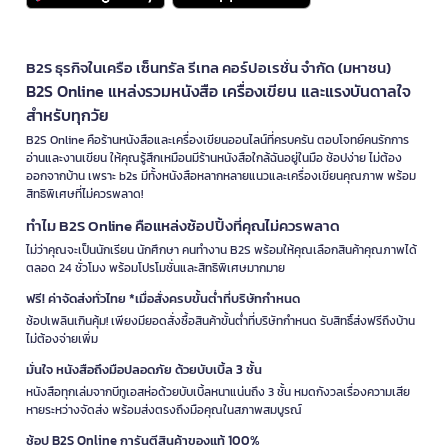
B2S ธุรกิจในเครือ เซ็นทรัล รีเทล คอร์ปอเรชั่น จำกัด (มหาชน)
B2S Online แหล่งรวมหนังสือ เครื่องเขียน และแรงบันดาลใจ
สำหรับทุกวัย
B2S Online คือร้านหนังสือและเครื่องเขียนออนไลน์ที่ครบครัน ตอบโจทย์คนรักการ
อ่านและงานเขียน ให้คุณรู้สึกเหมือนมีร้านหนังสือใกล้ฉันอยู่ในมือ ช้อปง่าย ไม่ต้อง
ออกจากบ้าน เพราะ b2s มีทั้งหนังสือหลากหลายแนวและเครื่องเขียนคุณภาพ พร้อม
สิทธิพิเศษที่ไม่ควรพลาด!
ทำไม B2S Online คือแหล่งช้อปปิ้งที่คุณไม่ควรพลาด
ไม่ว่าคุณจะเป็นนักเรียน นักศึกษา คนทำงาน B2S พร้อมให้คุณเลือกสินค้าคุณภาพได้
ตลอด 24 ชั่วโมง พร้อมโปรโมชั่นและสิทธิพิเศษมากมาย
ฟรี! ค่าจัดส่งทั่วไทย *เมื่อสั่งครบขั้นต่ำที่บริษัทกำหนด
ช้อปเพลินเกินคุ้ม! เพียงมียอดสั่งซื้อสินค้าขั้นต่ำที่บริษัทกำหนด รับสิทธิ์ส่งฟรีถึงบ้าน
ไม่ต้องจ่ายเพิ่ม
มั่นใจ หนังสือถึงมือปลอดภัย ด้วยบับเบิ้ล 3 ชั้น
หนังสือทุกเล่มจากบีทูเอสห่อด้วยบับเบิ้ลหนาแน่นถึง 3 ชั้น หมดกังวลเรื่องความเสีย
หายระหว่างจัดส่ง พร้อมส่งตรงถึงมือคุณในสภาพสมบูรณ์
ช้อป B2S Online การันตีสินค้าของแท้ 100%