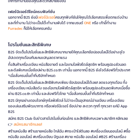
ให้การทำงานของคุณสะดวกสบายยิ่งขึ้น
เฟอร์นิเจอร์ดีไซน์ครบฟังก์ชั่น
นอกจากนี้ B2S ยังมี
เฟอร์นิเจอร์
ครบทุกฟังก์ชันให้คุณได้เลือกสรรเพื่อตกแต่งบ้าน
และที่ทำงาน ไม่ว่าจะเป็นโต๊ะทำงานพับได้ จากแบรนด์
ONE
หรือ เก้าอี้ทำงาน
Furradec
ก็มีให้เลือกครบครัน
โปรโมชั่นและสิทธิพิเศษ
B2S จัดเต็มโปรโมชั่นและสิทธิพิเศษมากมายให้คุณเลือกช้อปออนไลน์ได้อย่างจุใจ
อัปเดตทุกเดือนกับแคมเปญลดราคาแรง
ทั้งสินค้าเครื่องเขียน หนังสือขายดี และไอเทมไลฟ์สไตล์สุดชิค พร้อมคูปองส่วนลด
และดีลพิเศษเมื่อช้อปผ่าน B2S.co.th เท่านั้น นอกจากนี้ B2S ยังใจดีส่งฟรีทั่วประเทศ
*เมื่อสั่งครบขั้นต่ำที่บริษัทกำหนด
B2S จัดเต็มโปรโมชั่นและสิทธิพิเศษเพียบ ช้อปออนไลน์ได้เลย! ลดแรงทุกเดือน ทั้ง
เครื่องเขียน หนังสือดัง ของไอเทมไลฟ์สไตล์สุดชิค พร้อมคูปองส่วนลดพิเศษเมื่อซื้อ
ผ่าน B2S.co.th เท่านั้น และส่งฟรีทั่วไทย *เมื่อสั่งครบขั้นต่ำที่บริษัทกำหนด
B2S มีทุกอย่างตอบโจทย์ทุกไลฟ์สไตล์ ไม่ว่าจะเป็นอุปกรณ์อ่านเขียน เครื่องเขียน
ของเล่นเสริมพัฒนาการ หรือเฟอร์นิเจอร์ ช้อปง่าย สะดวก ทุกที่ ทุกเวลา แค่มี App
B2S
สมัคร B2S Club รับข่าวสารโปรโมชั่นก่อนใคร และสิทธิพิเศษเฉพาะสมาชิก! คลิกเลย
สมัครสมาชิกเลย!
👉
#ร้านหนังสือ #ร้านขายหนังสือ ใกล้ฉัน #กระเป๋าใส่ดินสอ #เครื่องเขียนออนไลน์ #ซื้อ
หนังสือ ออนไลน์ #เครื่องเขียน บีทูเอส #ขาย หนังสือ ออนไลน์ #B2S #ร้านเครื่อง