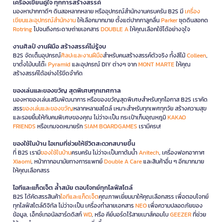
เครื่องเขียนคู่ใจ ทุกการสร้างสรรค์
มองหาปากกาดีๆ ดินสอหลากหลาย หรืออุปกรณ์สำนักงานครบครัน B2S มี
เครื่อง
เขียนและอุปกรณ์สำนักงาน
ให้เลือกมากมาย ตั้งแต่ปากกาลูกลื่น
Parker
ชุดดินสอกด
Rotring
ไปจนถึงกระดาษถ่ายเอกสาร
DOUBLE A
ให้คุณเลือกใช้ได้อย่างจุใจ
งานศิลป์ งานฝีมือ สร้างสรรค์ไม่รู้จบ
B2S จัดเต็มอุปกรณ์
ศิลปะและงานฝีมือ
สำหรับคนสร้างสรรค์ตัวจริง ทั้งสีไม้
Colleen
,
ขาตั้งไม้บนโต๊ะ
Pyramid
และอุปกรณ์ DIY ต่างๆ จาก
MONT MARTE
ให้คุณ
สร้างสรรค์ได้อย่างไร้ขีดจำกัด
ของเล่นและของขวัญ สุดพิเศษทุกเทศกาล
มองหาของเล่นเสริมพัฒนาการ หรือของขวัญสุดพิเศษสำหรับทุกโอกาส B2S เราคัด
สรร
ของเล่นและของขวัญ
หลากหลายสไตล์ เหมาะสำหรับทุกเพศทุกวัย สร้างความสุข
และรอยยิ้มให้กับคนพิเศษของคุณ ไม่ว่าจะเป็น กระเป๋าเก็บอุณหภูมิ
KAKAO
FRIENDS
หรือเกมจดหมายรัก
SIAM BOARDGAMES
เรามีครบ!
ของใช้ในบ้าน ไอเทมที่ช่วยให้ชีวิตสะดวกสบายขึ้น
ที่ B2S เรามี
ของใช้ในบ้าน
ครบครัน ไม่ว่าจะเป็นกาต้มน้ำ
Anitech
, เครื่องฟอกอากาศ
Xiaomi
, หน้ากากอนามัยทางการแพทย์
Double A Care
และสินค้าอื่น ๆ อีกมากมาย
ให้คุณเลือกสรร
ไอทีและแก็ดเจ็ต ล้ำสมัย ตอบโจทย์ทุกไลฟ์สไตล์
B2S ได้คัดสรรสินค้า
ไอทีและแก็ดเจ็ต
คุณภาพเยี่ยมมาให้คุณเลือกสรร เพื่อตอบโจทย์
ทุกไลฟ์สไตล์ดิจิทัล ไม่ว่าจะเป็น เครื่องทำลายเอกสาร
NEO
เพื่อความปลอดภัยของ
ข้อมูล, เอ็กซ์เทอนัลฮาร์ดดิสก์
WD
, หรือ คีย์บอร์ดไร้สายเมาส์คอมโบ
GEEZER
ที่ช่วย