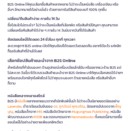
B2S Online ให้คุณเลือกซื้อสินค้าหลากหลาย ไม่ว่าจะเป็นหนังสือ เครื่องเขียน หรือ
อื่นๆ อีกมากมายได้อย่างมั่นใจ ด้วยการการันตีสินค้าของแท้ 100% ทุกชิ้น
เปลี่ยน/คืนสินค้าง่าย ภายใน 14 วัน
ซื้อไปแล้วไม่ตรงใจ? ไม่ว่าจะเป็นหนังสือที่เลือกผิด หรือสินค้ามีปัญหา คุณสามารถ
เปลี่ยนหรือคืนสินค้าได้ง่าย ๆ ภายใน 14 วันนับจากวันที่ได้รับสินค้า
ช้อปออนไลน์ได้ตลอด 24 ชั่วโมง ทุกที่ ทุกเวลา
สะดวกสุดๆ! B2S online เปิดให้คุณช้อปได้ตลอดวันตลอดคืน อยากได้อะไร แค่คลิก
ก็รอรับสินค้าที่บ้านได้เลย!
เลือกช้อปสินค้าแนะนำจาก B2S Online
สำหรับใครที่กำลังมองหา ร้านอุปกรณ์เครื่องเขียนใกล้ฉัน หรืออยากแวะร้าน B2S แต่
ไม่สะดวก วันนี้เราได้รวบรวมสินค้าแนะนำจาก B2S Online มาให้คุณเลือกสรรได้ง่ายๆ
พร้อมตอบโจทย์ทุกไลฟ์สไตล์ ไม่ว่าคุณจะมองหา ร้านขายหนังสือ หรือสินค้าอื่นๆ
ก็ตาม
หนังสือหลากหลายสไตล์
B2S มี
หนังสือ
หลากหลายแนวจากสำนักพิมพ์ชั้นนำ ไม่ว่าจะเป็นนิยายยอดนิยมอย่าง
Lavender
, ตำราเรียนเข้มข้นของ
ดร. ศุภวัฒน์ พุกเจริญ
, นิตยสารอัปเดตจาก
เพ็ญ
บุญ
, หนังสือเด็กจาก
MIS
หนังสือจิตวิทยาจาก
Mugunghwa Publishing
, หนังสือ
พัฒนาตนเองจาก
KOOB
และวรรณกรรมจาก
Nanmeebooks
ทั้งหมดนี้สามารถซื้อ
ออนไลน์ได้อย่างง่ายดายเพียงคลิกเดียว