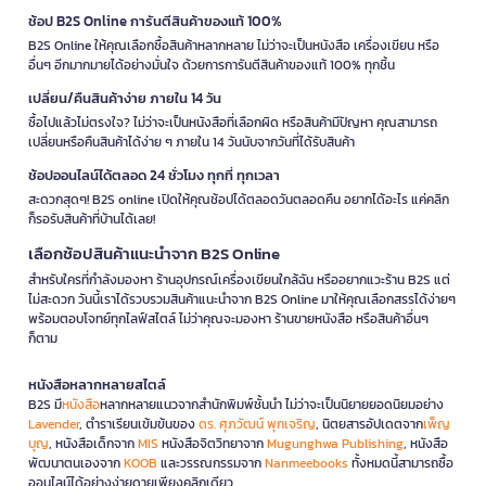
ช้อป B2S Online การันตีสินค้าของแท้ 100%
B2S Online ให้คุณเลือกซื้อสินค้าหลากหลาย ไม่ว่าจะเป็นหนังสือ เครื่องเขียน หรือ
อื่นๆ อีกมากมายได้อย่างมั่นใจ ด้วยการการันตีสินค้าของแท้ 100% ทุกชิ้น
เปลี่ยน/คืนสินค้าง่าย ภายใน 14 วัน
ซื้อไปแล้วไม่ตรงใจ? ไม่ว่าจะเป็นหนังสือที่เลือกผิด หรือสินค้ามีปัญหา คุณสามารถ
เปลี่ยนหรือคืนสินค้าได้ง่าย ๆ ภายใน 14 วันนับจากวันที่ได้รับสินค้า
ช้อปออนไลน์ได้ตลอด 24 ชั่วโมง ทุกที่ ทุกเวลา
สะดวกสุดๆ! B2S online เปิดให้คุณช้อปได้ตลอดวันตลอดคืน อยากได้อะไร แค่คลิก
ก็รอรับสินค้าที่บ้านได้เลย!
เลือกช้อปสินค้าแนะนำจาก B2S Online
สำหรับใครที่กำลังมองหา ร้านอุปกรณ์เครื่องเขียนใกล้ฉัน หรืออยากแวะร้าน B2S แต่
ไม่สะดวก วันนี้เราได้รวบรวมสินค้าแนะนำจาก B2S Online มาให้คุณเลือกสรรได้ง่ายๆ
พร้อมตอบโจทย์ทุกไลฟ์สไตล์ ไม่ว่าคุณจะมองหา ร้านขายหนังสือ หรือสินค้าอื่นๆ
ก็ตาม
หนังสือหลากหลายสไตล์
B2S มี
หนังสือ
หลากหลายแนวจากสำนักพิมพ์ชั้นนำ ไม่ว่าจะเป็นนิยายยอดนิยมอย่าง
Lavender
, ตำราเรียนเข้มข้นของ
ดร. ศุภวัฒน์ พุกเจริญ
, นิตยสารอัปเดตจาก
เพ็ญ
บุญ
, หนังสือเด็กจาก
MIS
หนังสือจิตวิทยาจาก
Mugunghwa Publishing
, หนังสือ
พัฒนาตนเองจาก
KOOB
และวรรณกรรมจาก
Nanmeebooks
ทั้งหมดนี้สามารถซื้อ
ออนไลน์ได้อย่างง่ายดายเพียงคลิกเดียว