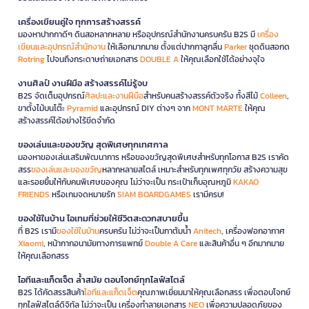
เครื่องเขียนคู่ใจ ทุกการสร้างสรรค์
มองหาปากกาดีๆ ดินสอหลากหลาย หรืออุปกรณ์สำนักงานครบครัน B2S มี
เครื่อง
เขียนและอุปกรณ์สำนักงาน
ให้เลือกมากมาย ตั้งแต่ปากกาลูกลื่น
Parker
ชุดดินสอกด
Rotring
ไปจนถึงกระดาษถ่ายเอกสาร
DOUBLE A
ให้คุณเลือกใช้ได้อย่างจุใจ
งานศิลป์ งานฝีมือ สร้างสรรค์ไม่รู้จบ
B2S จัดเต็มอุปกรณ์
ศิลปะและงานฝีมือ
สำหรับคนสร้างสรรค์ตัวจริง ทั้งสีไม้
Colleen
,
ขาตั้งไม้บนโต๊ะ
Pyramid
และอุปกรณ์ DIY ต่างๆ จาก
MONT MARTE
ให้คุณ
สร้างสรรค์ได้อย่างไร้ขีดจำกัด
ของเล่นและของขวัญ สุดพิเศษทุกเทศกาล
มองหาของเล่นเสริมพัฒนาการ หรือของขวัญสุดพิเศษสำหรับทุกโอกาส B2S เราคัด
สรร
ของเล่นและของขวัญ
หลากหลายสไตล์ เหมาะสำหรับทุกเพศทุกวัย สร้างความสุข
และรอยยิ้มให้กับคนพิเศษของคุณ ไม่ว่าจะเป็น กระเป๋าเก็บอุณหภูมิ
KAKAO
FRIENDS
หรือเกมจดหมายรัก
SIAM BOARDGAMES
เรามีครบ!
ของใช้ในบ้าน ไอเทมที่ช่วยให้ชีวิตสะดวกสบายขึ้น
ที่ B2S เรามี
ของใช้ในบ้าน
ครบครัน ไม่ว่าจะเป็นกาต้มน้ำ
Anitech
, เครื่องฟอกอากาศ
Xiaomi
, หน้ากากอนามัยทางการแพทย์
Double A Care
และสินค้าอื่น ๆ อีกมากมาย
ให้คุณเลือกสรร
ไอทีและแก็ดเจ็ต ล้ำสมัย ตอบโจทย์ทุกไลฟ์สไตล์
B2S ได้คัดสรรสินค้า
ไอทีและแก็ดเจ็ต
คุณภาพเยี่ยมมาให้คุณเลือกสรร เพื่อตอบโจทย์
ทุกไลฟ์สไตล์ดิจิทัล ไม่ว่าจะเป็น เครื่องทำลายเอกสาร
NEO
เพื่อความปลอดภัยของ