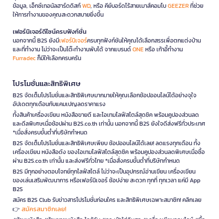
ข้อมูล, เอ็กซ์เทอนัลฮาร์ดดิสก์
WD
, หรือ คีย์บอร์ดไร้สายเมาส์คอมโบ
GEEZER
ที่ช่วย
ให้การทำงานของคุณสะดวกสบายยิ่งขึ้น
เฟอร์นิเจอร์ดีไซน์ครบฟังก์ชั่น
นอกจากนี้ B2S ยังมี
เฟอร์นิเจอร์
ครบทุกฟังก์ชันให้คุณได้เลือกสรรเพื่อตกแต่งบ้าน
และที่ทำงาน ไม่ว่าจะเป็นโต๊ะทำงานพับได้ จากแบรนด์
ONE
หรือ เก้าอี้ทำงาน
Furradec
ก็มีให้เลือกครบครัน
โปรโมชั่นและสิทธิพิเศษ
B2S จัดเต็มโปรโมชั่นและสิทธิพิเศษมากมายให้คุณเลือกช้อปออนไลน์ได้อย่างจุใจ
อัปเดตทุกเดือนกับแคมเปญลดราคาแรง
ทั้งสินค้าเครื่องเขียน หนังสือขายดี และไอเทมไลฟ์สไตล์สุดชิค พร้อมคูปองส่วนลด
และดีลพิเศษเมื่อช้อปผ่าน B2S.co.th เท่านั้น นอกจากนี้ B2S ยังใจดีส่งฟรีทั่วประเทศ
*เมื่อสั่งครบขั้นต่ำที่บริษัทกำหนด
B2S จัดเต็มโปรโมชั่นและสิทธิพิเศษเพียบ ช้อปออนไลน์ได้เลย! ลดแรงทุกเดือน ทั้ง
เครื่องเขียน หนังสือดัง ของไอเทมไลฟ์สไตล์สุดชิค พร้อมคูปองส่วนลดพิเศษเมื่อซื้อ
ผ่าน B2S.co.th เท่านั้น และส่งฟรีทั่วไทย *เมื่อสั่งครบขั้นต่ำที่บริษัทกำหนด
B2S มีทุกอย่างตอบโจทย์ทุกไลฟ์สไตล์ ไม่ว่าจะเป็นอุปกรณ์อ่านเขียน เครื่องเขียน
ของเล่นเสริมพัฒนาการ หรือเฟอร์นิเจอร์ ช้อปง่าย สะดวก ทุกที่ ทุกเวลา แค่มี App
B2S
สมัคร B2S Club รับข่าวสารโปรโมชั่นก่อนใคร และสิทธิพิเศษเฉพาะสมาชิก! คลิกเลย
สมัครสมาชิกเลย!
👉