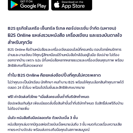
B2S ธุรกิจในเครือ เซ็นทรัล รีเทล คอร์ปอเรชั่น จำกัด (มหาชน)
B2S Online แหล่งรวมหนังสือ เครื่องเขียน และแรงบันดาลใจ
สำหรับทุกวัย
B2S Online คือร้านหนังสือและเครื่องเขียนออนไลน์ที่ครบครัน ตอบโจทย์คนรักการ
อ่านและงานเขียน ให้คุณรู้สึกเหมือนมีร้านหนังสือใกล้ฉันอยู่ในมือ ช้อปง่าย ไม่ต้อง
ออกจากบ้าน เพราะ b2s มีทั้งหนังสือหลากหลายแนวและเครื่องเขียนคุณภาพ พร้อม
สิทธิพิเศษที่ไม่ควรพลาด!
ทำไม B2S Online คือแหล่งช้อปปิ้งที่คุณไม่ควรพลาด
ไม่ว่าคุณจะเป็นนักเรียน นักศึกษา คนทำงาน B2S พร้อมให้คุณเลือกสินค้าคุณภาพได้
ตลอด 24 ชั่วโมง พร้อมโปรโมชั่นและสิทธิพิเศษมากมาย
ฟรี! ค่าจัดส่งทั่วไทย *เมื่อสั่งครบขั้นต่ำที่บริษัทกำหนด
ช้อปเพลินเกินคุ้ม! เพียงมียอดสั่งซื้อสินค้าขั้นต่ำที่บริษัทกำหนด รับสิทธิ์ส่งฟรีถึงบ้าน
ไม่ต้องจ่ายเพิ่ม
มั่นใจ หนังสือถึงมือปลอดภัย ด้วยบับเบิ้ล 3 ชั้น
หนังสือทุกเล่มจากบีทูเอสห่อด้วยบับเบิ้ลหนาแน่นถึง 3 ชั้น หมดกังวลเรื่องความเสีย
หายระหว่างจัดส่ง พร้อมส่งตรงถึงมือคุณในสภาพสมบูรณ์