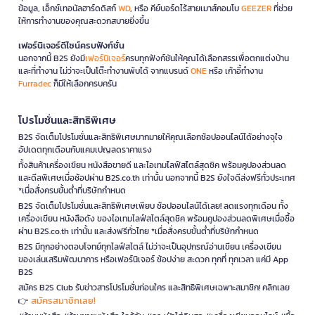
ข้อมูล, เอ็กซ์เทอนัลฮาร์ดดิสก์
WD
, หรือ คีย์บอร์ดไร้สายเมาส์คอมโบ
GEEZER
ที่ช่วย
ให้การทำงานของคุณสะดวกสบายยิ่งขึ้น
เฟอร์นิเจอร์ดีไซน์ครบฟังก์ชั่น
นอกจากนี้ B2S ยังมี
เฟอร์นิเจอร์
ครบทุกฟังก์ชันให้คุณได้เลือกสรรเพื่อตกแต่งบ้าน
และที่ทำงาน ไม่ว่าจะเป็นโต๊ะทำงานพับได้ จากแบรนด์
ONE
หรือ เก้าอี้ทำงาน
Furradec
ก็มีให้เลือกครบครัน
โปรโมชั่นและสิทธิพิเศษ
B2S จัดเต็มโปรโมชั่นและสิทธิพิเศษมากมายให้คุณเลือกช้อปออนไลน์ได้อย่างจุใจ
อัปเดตทุกเดือนกับแคมเปญลดราคาแรง
ทั้งสินค้าเครื่องเขียน หนังสือขายดี และไอเทมไลฟ์สไตล์สุดชิค พร้อมคูปองส่วนลด
และดีลพิเศษเมื่อช้อปผ่าน B2S.co.th เท่านั้น นอกจากนี้ B2S ยังใจดีส่งฟรีทั่วประเทศ
*เมื่อสั่งครบขั้นต่ำที่บริษัทกำหนด
B2S จัดเต็มโปรโมชั่นและสิทธิพิเศษเพียบ ช้อปออนไลน์ได้เลย! ลดแรงทุกเดือน ทั้ง
เครื่องเขียน หนังสือดัง ของไอเทมไลฟ์สไตล์สุดชิค พร้อมคูปองส่วนลดพิเศษเมื่อซื้อ
ผ่าน B2S.co.th เท่านั้น และส่งฟรีทั่วไทย *เมื่อสั่งครบขั้นต่ำที่บริษัทกำหนด
B2S มีทุกอย่างตอบโจทย์ทุกไลฟ์สไตล์ ไม่ว่าจะเป็นอุปกรณ์อ่านเขียน เครื่องเขียน
ของเล่นเสริมพัฒนาการ หรือเฟอร์นิเจอร์ ช้อปง่าย สะดวก ทุกที่ ทุกเวลา แค่มี App
B2S
สมัคร B2S Club รับข่าวสารโปรโมชั่นก่อนใคร และสิทธิพิเศษเฉพาะสมาชิก! คลิกเลย
สมัครสมาชิกเลย!
👉