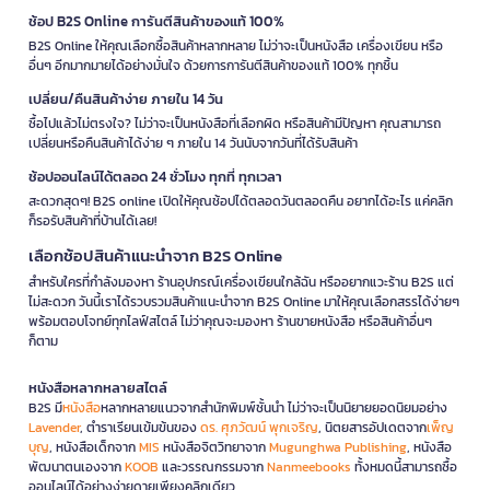
ช้อป B2S Online การันตีสินค้าของแท้ 100%
B2S Online ให้คุณเลือกซื้อสินค้าหลากหลาย ไม่ว่าจะเป็นหนังสือ เครื่องเขียน หรือ
อื่นๆ อีกมากมายได้อย่างมั่นใจ ด้วยการการันตีสินค้าของแท้ 100% ทุกชิ้น
เปลี่ยน/คืนสินค้าง่าย ภายใน 14 วัน
ซื้อไปแล้วไม่ตรงใจ? ไม่ว่าจะเป็นหนังสือที่เลือกผิด หรือสินค้ามีปัญหา คุณสามารถ
เปลี่ยนหรือคืนสินค้าได้ง่าย ๆ ภายใน 14 วันนับจากวันที่ได้รับสินค้า
ช้อปออนไลน์ได้ตลอด 24 ชั่วโมง ทุกที่ ทุกเวลา
สะดวกสุดๆ! B2S online เปิดให้คุณช้อปได้ตลอดวันตลอดคืน อยากได้อะไร แค่คลิก
ก็รอรับสินค้าที่บ้านได้เลย!
เลือกช้อปสินค้าแนะนำจาก B2S Online
สำหรับใครที่กำลังมองหา ร้านอุปกรณ์เครื่องเขียนใกล้ฉัน หรืออยากแวะร้าน B2S แต่
ไม่สะดวก วันนี้เราได้รวบรวมสินค้าแนะนำจาก B2S Online มาให้คุณเลือกสรรได้ง่ายๆ
พร้อมตอบโจทย์ทุกไลฟ์สไตล์ ไม่ว่าคุณจะมองหา ร้านขายหนังสือ หรือสินค้าอื่นๆ
ก็ตาม
หนังสือหลากหลายสไตล์
B2S มี
หนังสือ
หลากหลายแนวจากสำนักพิมพ์ชั้นนำ ไม่ว่าจะเป็นนิยายยอดนิยมอย่าง
Lavender
, ตำราเรียนเข้มข้นของ
ดร. ศุภวัฒน์ พุกเจริญ
, นิตยสารอัปเดตจาก
เพ็ญ
บุญ
, หนังสือเด็กจาก
MIS
หนังสือจิตวิทยาจาก
Mugunghwa Publishing
, หนังสือ
พัฒนาตนเองจาก
KOOB
และวรรณกรรมจาก
Nanmeebooks
ทั้งหมดนี้สามารถซื้อ
ออนไลน์ได้อย่างง่ายดายเพียงคลิกเดียว