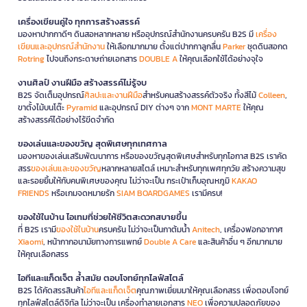
เครื่องเขียนคู่ใจ ทุกการสร้างสรรค์
มองหาปากกาดีๆ ดินสอหลากหลาย หรืออุปกรณ์สำนักงานครบครัน B2S มี
เครื่อง
เขียนและอุปกรณ์สำนักงาน
ให้เลือกมากมาย ตั้งแต่ปากกาลูกลื่น
Parker
ชุดดินสอกด
Rotring
ไปจนถึงกระดาษถ่ายเอกสาร
DOUBLE A
ให้คุณเลือกใช้ได้อย่างจุใจ
งานศิลป์ งานฝีมือ สร้างสรรค์ไม่รู้จบ
B2S จัดเต็มอุปกรณ์
ศิลปะและงานฝีมือ
สำหรับคนสร้างสรรค์ตัวจริง ทั้งสีไม้
Colleen
,
ขาตั้งไม้บนโต๊ะ
Pyramid
และอุปกรณ์ DIY ต่างๆ จาก
MONT MARTE
ให้คุณ
สร้างสรรค์ได้อย่างไร้ขีดจำกัด
ของเล่นและของขวัญ สุดพิเศษทุกเทศกาล
มองหาของเล่นเสริมพัฒนาการ หรือของขวัญสุดพิเศษสำหรับทุกโอกาส B2S เราคัด
สรร
ของเล่นและของขวัญ
หลากหลายสไตล์ เหมาะสำหรับทุกเพศทุกวัย สร้างความสุข
และรอยยิ้มให้กับคนพิเศษของคุณ ไม่ว่าจะเป็น กระเป๋าเก็บอุณหภูมิ
KAKAO
FRIENDS
หรือเกมจดหมายรัก
SIAM BOARDGAMES
เรามีครบ!
ของใช้ในบ้าน ไอเทมที่ช่วยให้ชีวิตสะดวกสบายขึ้น
ที่ B2S เรามี
ของใช้ในบ้าน
ครบครัน ไม่ว่าจะเป็นกาต้มน้ำ
Anitech
, เครื่องฟอกอากาศ
Xiaomi
, หน้ากากอนามัยทางการแพทย์
Double A Care
และสินค้าอื่น ๆ อีกมากมาย
ให้คุณเลือกสรร
ไอทีและแก็ดเจ็ต ล้ำสมัย ตอบโจทย์ทุกไลฟ์สไตล์
B2S ได้คัดสรรสินค้า
ไอทีและแก็ดเจ็ต
คุณภาพเยี่ยมมาให้คุณเลือกสรร เพื่อตอบโจทย์
ทุกไลฟ์สไตล์ดิจิทัล ไม่ว่าจะเป็น เครื่องทำลายเอกสาร
NEO
เพื่อความปลอดภัยของ